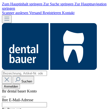
Zum Hauptinhalt springen
Zur Suche springen
Zur Hauptnavigation
springen
Scanner auslesen
Versand
Registrieren
Kontakt
Suchen
Anmelden
Ihr dental bauer Konto
Ihre E-Mail-Adresse