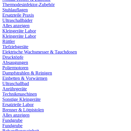
Thermodesinfektor-Zubehör
Stuhlauflagen
Ersatzteile Praxis
Ultraschallbäder
Alles anzeigen
Kleingeräte Labor
Kleingeräte Labor
Rüttler
Tiefziehgeräte
Elektrische Wachsmesser & Tauchdosen
Drucktöpfe
Absaugungen
Poliermotoren
Dampfstrahlen & Reinigen
Einbetten & Vorwärmen
Ultraschallbad
Anrührgeräte
Technikmaschinen
Sonstige Kleingeräte
Ersatzteile Labor
Brenner & Lötpistolen
Alles anzeigen
Fundgrube
Fundgrube
Behandlungseinheit