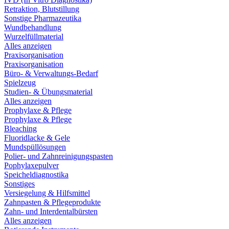
Retraktion, Blutstillung
Sonstige Pharmazeutika
Wundbehandlung
Wurzelfüllmaterial
Alles anzeigen
Praxisorganisation
Praxisorganisation
Büro- & Verwaltungs-Bedarf
Spielzeug
Studien- & Übungsmaterial
Alles anzeigen
Prophylaxe & Pflege
Prophylaxe & Pflege
Bleaching
Fluoridlacke & Gele
Mundspüllösungen
Polier- und Zahnreinigungspasten
Pophylaxepulver
Speicheldiagnostika
Sonstiges
Versiegelung & Hilfsmittel
Zahnpasten & Pflegeprodukte
Zahn- und Interdentalbürsten
Alles anzeigen