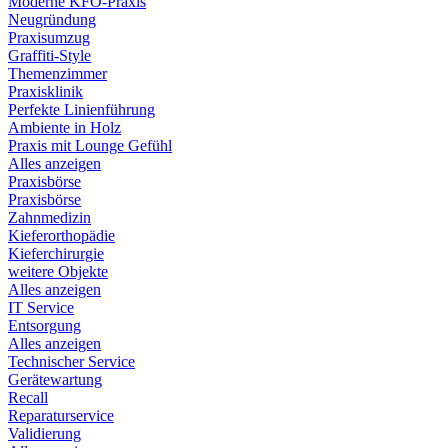
Moderne KFO-Praxis
Neugründung
Praxisumzug
Graffiti-Style
Themenzimmer
Praxisklinik
Perfekte Linienführung
Ambiente in Holz
Praxis mit Lounge Gefühl
Alles anzeigen
Praxisbörse
Praxisbörse
Zahnmedizin
Kieferorthopädie
Kieferchirurgie
weitere Objekte
Alles anzeigen
IT Service
Entsorgung
Alles anzeigen
Technischer Service
Gerätewartung
Recall
Reparaturservice
Validierung