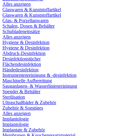
Alles anzeigen
Glaswaren & Kunststoffartikel
Glaswaren & Kunststoffartikel
Glas- & Porzellanwaren
Schalen, Dosen & Behälter
Schubladeneinsätze
Alles anzeigen
Hygiene & Desinfektion
Hygiene & Desinfektion
Abdruck-Desinfektion
Desinfektionstücher
Flächendesinfektion
Händedesinfektion
Instrumentenreinigung & -desinfektion
Maschinelle Aufbereitung
Sauganlagen- & Wasserlinienreinigung
Spender & Behälter
Sterilisation
Ultraschallbäder & Zubehör
Zubehör & Sonstiges
Alles anzeigen
Implantologie
Implantologie
Implantate & Zubehör
Membranen & Knochenersatzmaterial