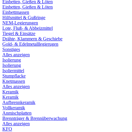
Einbetten, Gießen & Löten
Einbetten, Gießen & Löten
Einbettmassen
Hilfsmittel & Gußringe
NEM-Legierungen
Lote, Fluß- & Abbeizmittel
Tiegel & Einsätze
Drähte, Klammern & Geschiebe
Gold- & Edelmetalllegierugen
Sonstiges
Alles anzeigen
Isolierung
Isolierung
Isoliermittel
Stumpflacke
Knetmassen
Alles anzeigen
Keramik
Keramik
Aufbrennkeramik
Vollkeramik
Anmischplatten
Brennträger & Brennüberwachung
Alles anzeigen
KFO