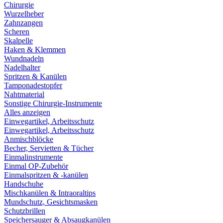
Chirurgie
Wurzelheber
Zahnzangen
Scheren
Skalpelle
Haken & Klemmen
Wundnadeln
Nadelhalter
Spritzen & Kanülen
Tamponadestopfer
Nahtmaterial
Sonstige Chirurgie-Instrumente
Alles anzeigen
Einwegartikel, Arbeitsschutz
Einwegartikel, Arbeitsschutz
Anmischblöcke
Becher, Servietten & Tücher
Einmalinstrumente
Einmal OP-Zubehör
Einmalspritzen & -kanülen
Handschuhe
Mischkanülen & Intraoraltips
Mundschutz, Gesichtsmasken
Schutzbrillen
Speichersauger & Absaugkanülen