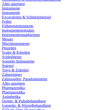
Alles anzeigen
Instrumente
Instrumente
Excavatoren & Schmelzmeissel
Feilen
Füllungsinstrumente
Instrumenteneinsätze
Instrumentenmarkierung
Messer
Mischinstrumente
Pinzetten
Scaler & Küretten
Schleifsteine
Sonstige Instrumente
Spiegel
Trays & Zubehör
Zahnreiniger
Zahnsonden, Paradontometer
Alles anzeigen
Pharmazeutika
Pharmazeutika
Anästhetika
Dentin- & Pulpabehandlung
Gangrän- & Wurzelbehandlung
IVD (In Vitro Diagnostika)