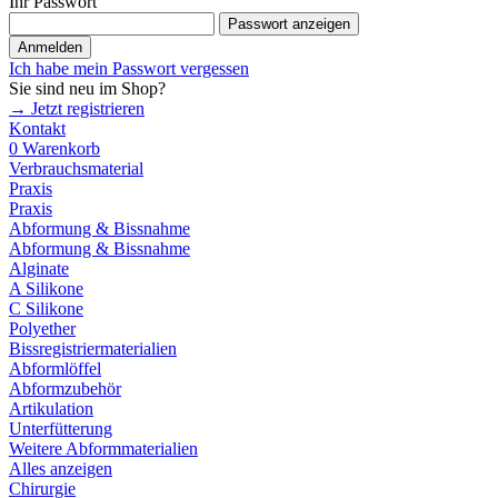
Ihr Passwort
Passwort anzeigen
Anmelden
Ich habe mein Passwort vergessen
Sie sind neu im Shop?
→ Jetzt registrieren
Kontakt
0
Warenkorb
Verbrauchsmaterial
Praxis
Praxis
Abformung & Bissnahme
Abformung & Bissnahme
Alginate
A Silikone
C Silikone
Polyether
Bissregistriermaterialien
Abformlöffel
Abformzubehör
Artikulation
Unterfütterung
Weitere Abformmaterialien
Alles anzeigen
Chirurgie