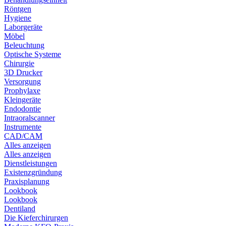
Röntgen
Hygiene
Laborgeräte
Möbel
Beleuchtung
Optische Systeme
Chirurgie
3D Drucker
Versorgung
Prophylaxe
Kleingeräte
Endodontie
Intraoralscanner
Instrumente
CAD/CAM
Alles anzeigen
Alles anzeigen
Dienstleistungen
Existenzgründung
Praxisplanung
Lookbook
Lookbook
Dentiland
Die Kieferchirurgen