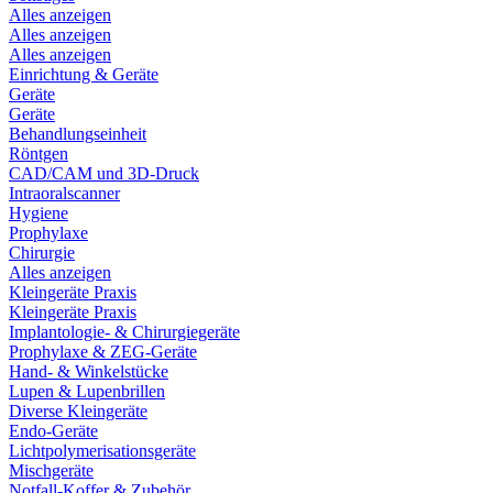
Alles anzeigen
Alles anzeigen
Alles anzeigen
Einrichtung & Geräte
Geräte
Geräte
Behandlungseinheit
Röntgen
CAD/CAM und 3D-Druck
Intraoralscanner
Hygiene
Prophylaxe
Chirurgie
Alles anzeigen
Kleingeräte Praxis
Kleingeräte Praxis
Implantologie- & Chirurgiegeräte
Prophylaxe & ZEG-Geräte
Hand- & Winkelstücke
Lupen & Lupenbrillen
Diverse Kleingeräte
Endo-Geräte
Lichtpolymerisationsgeräte
Mischgeräte
Notfall-Koffer & Zubehör