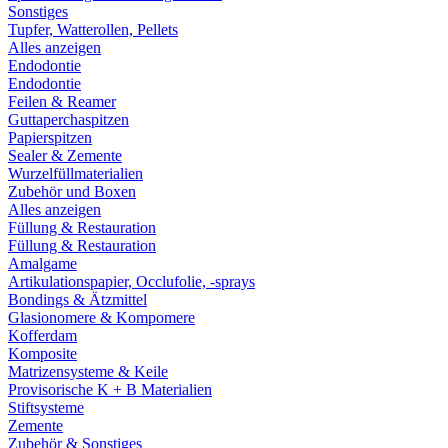
Sonstiges
Tupfer, Watterollen, Pellets
Alles anzeigen
Endodontie
Endodontie
Feilen & Reamer
Guttaperchaspitzen
Papierspitzen
Sealer & Zemente
Wurzelfüllmaterialien
Zubehör und Boxen
Alles anzeigen
Füllung & Restauration
Füllung & Restauration
Amalgame
Artikulationspapier, Occlufolie, -sprays
Bondings & Ätzmittel
Glasionomere & Kompomere
Kofferdam
Komposite
Matrizensysteme & Keile
Provisorische K + B Materialien
Stiftsysteme
Zemente
Zubehör & Sonstiges