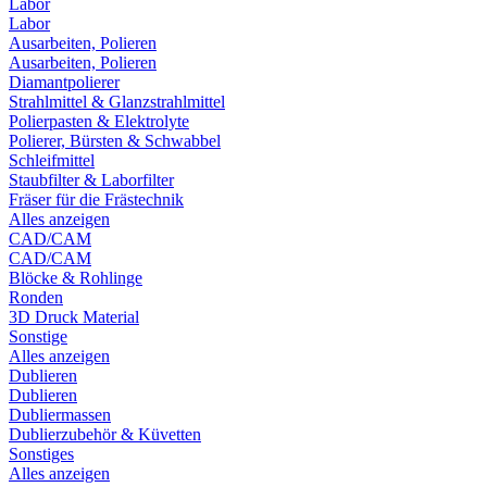
Labor
Labor
Ausarbeiten, Polieren
Ausarbeiten, Polieren
Diamantpolierer
Strahlmittel & Glanzstrahlmittel
Polierpasten & Elektrolyte
Polierer, Bürsten & Schwabbel
Schleifmittel
Staubfilter & Laborfilter
Fräser für die Frästechnik
Alles anzeigen
CAD/CAM
CAD/CAM
Blöcke & Rohlinge
Ronden
3D Druck Material
Sonstige
Alles anzeigen
Dublieren
Dublieren
Dubliermassen
Dublierzubehör & Küvetten
Sonstiges
Alles anzeigen