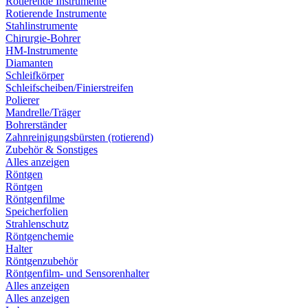
Rotierende Instrumente
Rotierende Instrumente
Stahlinstrumente
Chirurgie-Bohrer
HM-Instrumente
Diamanten
Schleifkörper
Schleifscheiben/Finierstreifen
Polierer
Mandrelle/Träger
Bohrerständer
Zahnreinigungsbürsten (rotierend)
Zubehör & Sonstiges
Alles anzeigen
Röntgen
Röntgen
Röntgenfilme
Speicherfolien
Strahlenschutz
Röntgenchemie
Halter
Röntgenzubehör
Röntgenfilm- und Sensorenhalter
Alles anzeigen
Alles anzeigen