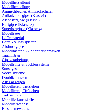
Modellherstellung
Modellherstellung
Anmischbecher, Anmischschalen
Artikulationsgipse (Klasse1)
Alabastergipse (Klasse 2)
Hartgipse (Klasse 3)
Superhartgipse (Klasse 4)
Modellsäge
Löffelmaterial
Löffel- & Basisplatten
Abdruckgipse
Modellmaterial & Zahnfleischmasken
Tauchhärter
Gipsverarbeitung
Modellstifte & Socklersysteme
Sonstiges
Sockelsysteme
Doubliermassen
Alles anzeigen
Modellieren, Tiefziehen
Modellieren, Tiefziehen
Tiefziehfolien
Modellierkunststoffe
Modellierwachse
Bissnehmewachse