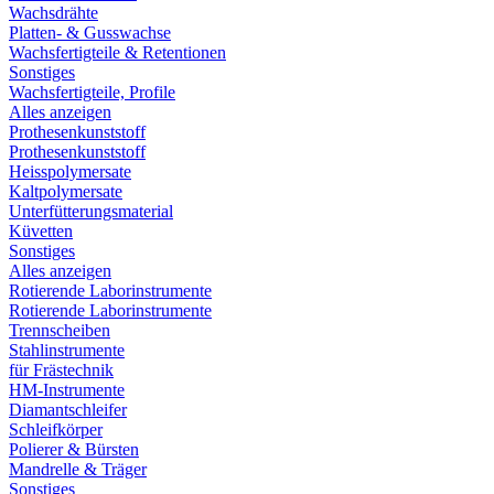
Wachsdrähte
Platten- & Gusswachse
Wachsfertigteile & Retentionen
Sonstiges
Wachsfertigteile, Profile
Alles anzeigen
Prothesenkunststoff
Prothesenkunststoff
Heisspolymersate
Kaltpolymersate
Unterfütterungsmaterial
Küvetten
Sonstiges
Alles anzeigen
Rotierende Laborinstrumente
Rotierende Laborinstrumente
Trennscheiben
Stahlinstrumente
für Frästechnik
HM-Instrumente
Diamantschleifer
Schleifkörper
Polierer & Bürsten
Mandrelle & Träger
Sonstiges