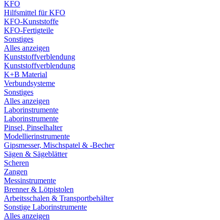
KFO
Hilfsmittel für KFO
KFO-Kunststoffe
KFO-Fertigteile
Sonstiges
Alles anzeigen
Kunststoffverblendung
Kunststoffverblendung
K+B Material
Verbundsysteme
Sonstiges
Alles anzeigen
Laborinstrumente
Laborinstrumente
Pinsel, Pinselhalter
Modellierinstrumente
Gipsmesser, Mischspatel & -Becher
Sägen & Sägeblätter
Scheren
Zangen
Messinstrumente
Brenner & Lötpistolen
Arbeitsschalen & Transportbehälter
Sonstige Laborinstrumente
Alles anzeigen