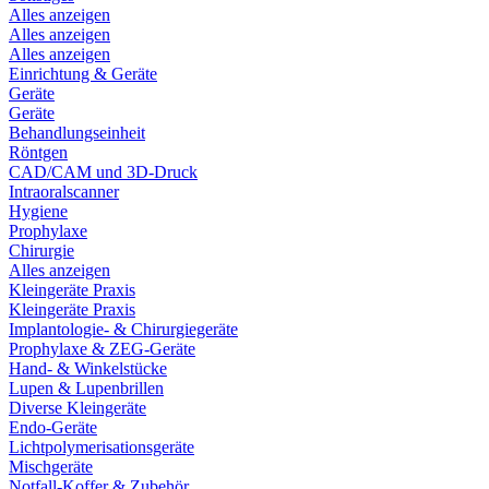
Alles anzeigen
Alles anzeigen
Alles anzeigen
Einrichtung & Geräte
Geräte
Geräte
Behandlungseinheit
Röntgen
CAD/CAM und 3D-Druck
Intraoralscanner
Hygiene
Prophylaxe
Chirurgie
Alles anzeigen
Kleingeräte Praxis
Kleingeräte Praxis
Implantologie- & Chirurgiegeräte
Prophylaxe & ZEG-Geräte
Hand- & Winkelstücke
Lupen & Lupenbrillen
Diverse Kleingeräte
Endo-Geräte
Lichtpolymerisationsgeräte
Mischgeräte
Notfall-Koffer & Zubehör