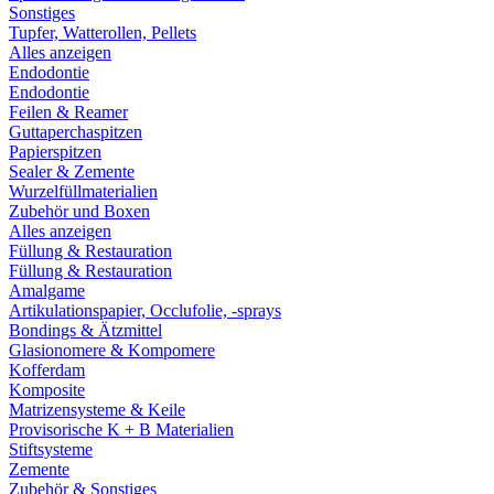
Sonstiges
Tupfer, Watterollen, Pellets
Alles anzeigen
Endodontie
Endodontie
Feilen & Reamer
Guttaperchaspitzen
Papierspitzen
Sealer & Zemente
Wurzelfüllmaterialien
Zubehör und Boxen
Alles anzeigen
Füllung & Restauration
Füllung & Restauration
Amalgame
Artikulationspapier, Occlufolie, -sprays
Bondings & Ätzmittel
Glasionomere & Kompomere
Kofferdam
Komposite
Matrizensysteme & Keile
Provisorische K + B Materialien
Stiftsysteme
Zemente
Zubehör & Sonstiges