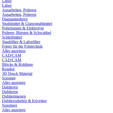
Labor
Labor
Ausarbeiten, Polieren
Ausarbeiten, Polieren
Diamantpolierer
Strahlmittel & Glanzstrahlmittel
Polierpasten & Elektrolyte
Polierer, Bürsten & Schwabbel
Schleifmittel
Staubfilter & Laborfilter
Fräser für die Frästechnik
Alles anzeigen
CAD/CAM
CAD/CAM
Blöcke & Rohlinge
Ronden
3D Druck Material
Sonstige
Alles anzeigen
Dublieren
Dublieren
Dubliermassen
Dublierzubehör & Küvetten
Sonstiges
Alles anzeigen