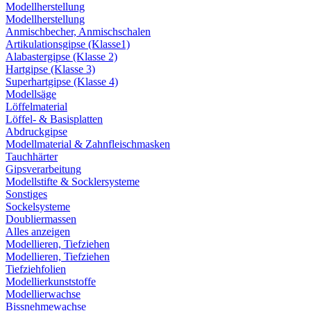
Modellherstellung
Modellherstellung
Anmischbecher, Anmischschalen
Artikulationsgipse (Klasse1)
Alabastergipse (Klasse 2)
Hartgipse (Klasse 3)
Superhartgipse (Klasse 4)
Modellsäge
Löffelmaterial
Löffel- & Basisplatten
Abdruckgipse
Modellmaterial & Zahnfleischmasken
Tauchhärter
Gipsverarbeitung
Modellstifte & Socklersysteme
Sonstiges
Sockelsysteme
Doubliermassen
Alles anzeigen
Modellieren, Tiefziehen
Modellieren, Tiefziehen
Tiefziehfolien
Modellierkunststoffe
Modellierwachse
Bissnehmewachse