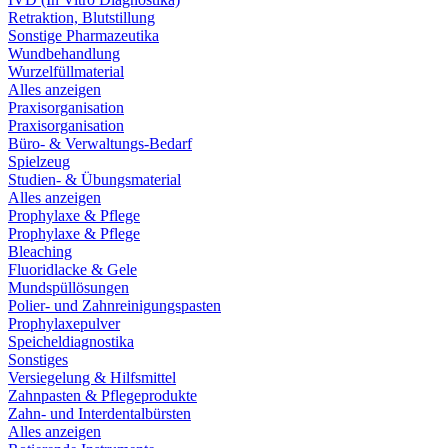
Retraktion, Blutstillung
Sonstige Pharmazeutika
Wundbehandlung
Wurzelfüllmaterial
Alles anzeigen
Praxisorganisation
Praxisorganisation
Büro- & Verwaltungs-Bedarf
Spielzeug
Studien- & Übungsmaterial
Alles anzeigen
Prophylaxe & Pflege
Prophylaxe & Pflege
Bleaching
Fluoridlacke & Gele
Mundspüllösungen
Polier- und Zahnreinigungspasten
Prophylaxepulver
Speicheldiagnostika
Sonstiges
Versiegelung & Hilfsmittel
Zahnpasten & Pflegeprodukte
Zahn- und Interdentalbürsten
Alles anzeigen