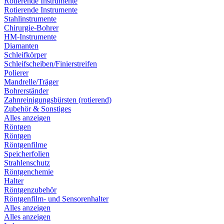
Rotierende Instrumente
Rotierende Instrumente
Stahlinstrumente
Chirurgie-Bohrer
HM-Instrumente
Diamanten
Schleifkörper
Schleifscheiben/Finierstreifen
Polierer
Mandrelle/Träger
Bohrerständer
Zahnreinigungsbürsten (rotierend)
Zubehör & Sonstiges
Alles anzeigen
Röntgen
Röntgen
Röntgenfilme
Speicherfolien
Strahlenschutz
Röntgenchemie
Halter
Röntgenzubehör
Röntgenfilm- und Sensorenhalter
Alles anzeigen
Alles anzeigen