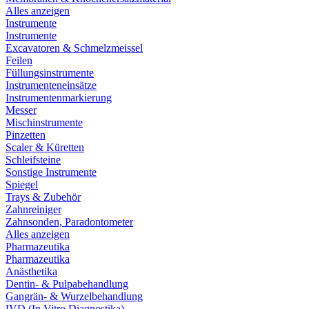
Alles anzeigen
Instrumente
Instrumente
Excavatoren & Schmelzmeissel
Feilen
Füllungsinstrumente
Instrumenteneinsätze
Instrumentenmarkierung
Messer
Mischinstrumente
Pinzetten
Scaler & Küretten
Schleifsteine
Sonstige Instrumente
Spiegel
Trays & Zubehör
Zahnreiniger
Zahnsonden, Paradontometer
Alles anzeigen
Pharmazeutika
Pharmazeutika
Anästhetika
Dentin- & Pulpabehandlung
Gangrän- & Wurzelbehandlung
IVD (In Vitro Diagnostika)