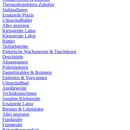
Thermodesinfektor-Zubehör
Stuhlauflagen
Ersatzteile Praxis
Ultraschallbäder
Alles anzeigen
Kleingeräte Labor
Kleingeräte Labor
Rüttler
Tiefziehgeräte
Elektrische Wachsmesser & Tauchdosen
Drucktöpfe
Absaugungen
Poliermotoren
Dampfstrahlen & Reinigen
Einbetten & Vorwärmen
Ultraschallbad
Anrührgeräte
Technikmaschinen
Sonstige Kleingeräte
Ersatzteile Labor
Brenner & Lötpistolen
Alles anzeigen
Fundgrube
Fundgrube
Behandlungseinheit