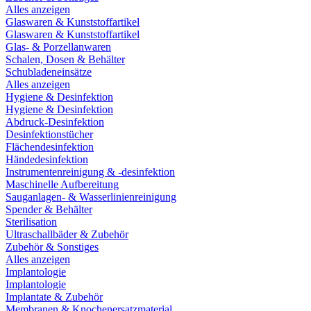
Alles anzeigen
Glaswaren & Kunststoffartikel
Glaswaren & Kunststoffartikel
Glas- & Porzellanwaren
Schalen, Dosen & Behälter
Schubladeneinsätze
Alles anzeigen
Hygiene & Desinfektion
Hygiene & Desinfektion
Abdruck-Desinfektion
Desinfektionstücher
Flächendesinfektion
Händedesinfektion
Instrumentenreinigung & -desinfektion
Maschinelle Aufbereitung
Sauganlagen- & Wasserlinienreinigung
Spender & Behälter
Sterilisation
Ultraschallbäder & Zubehör
Zubehör & Sonstiges
Alles anzeigen
Implantologie
Implantologie
Implantate & Zubehör
Membranen & Knochenersatzmaterial