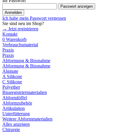
Ihr Passwort
Passwort anzeigen
Anmelden
Ich habe mein Passwort vergessen
Sie sind neu im Shop?
→ Jetzt registrieren
Kontakt
0
Warenkorb
Verbrauchsmaterial
Praxis
Praxis
Abformung & Bissnahme
Abformung & Bissnahme
Alginate
A Silikone
C Silikone
Polyether
Bissregistriermaterialien
Abformlöffel
Abformzubehör
Artikulation
Unterfütterung
Weitere Abformmaterialien
Alles anzeigen
Chirurgie