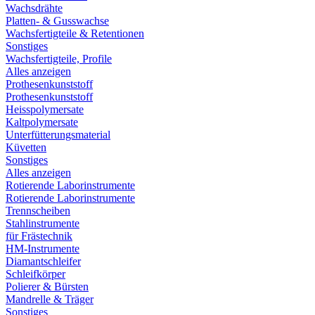
Wachsdrähte
Platten- & Gusswachse
Wachsfertigteile & Retentionen
Sonstiges
Wachsfertigteile, Profile
Alles anzeigen
Prothesenkunststoff
Prothesenkunststoff
Heisspolymersate
Kaltpolymersate
Unterfütterungsmaterial
Küvetten
Sonstiges
Alles anzeigen
Rotierende Laborinstrumente
Rotierende Laborinstrumente
Trennscheiben
Stahlinstrumente
für Frästechnik
HM-Instrumente
Diamantschleifer
Schleifkörper
Polierer & Bürsten
Mandrelle & Träger
Sonstiges