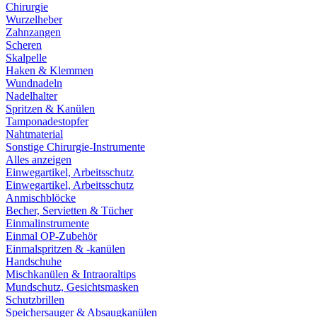
Chirurgie
Wurzelheber
Zahnzangen
Scheren
Skalpelle
Haken & Klemmen
Wundnadeln
Nadelhalter
Spritzen & Kanülen
Tamponadestopfer
Nahtmaterial
Sonstige Chirurgie-Instrumente
Alles anzeigen
Einwegartikel, Arbeitsschutz
Einwegartikel, Arbeitsschutz
Anmischblöcke
Becher, Servietten & Tücher
Einmalinstrumente
Einmal OP-Zubehör
Einmalspritzen & -kanülen
Handschuhe
Mischkanülen & Intraoraltips
Mundschutz, Gesichtsmasken
Schutzbrillen
Speichersauger & Absaugkanülen