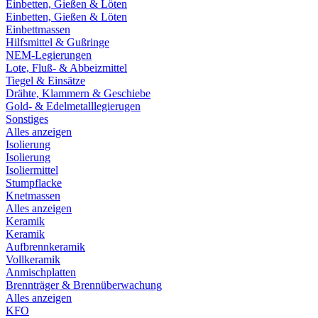
Einbetten, Gießen & Löten
Einbetten, Gießen & Löten
Einbettmassen
Hilfsmittel & Gußringe
NEM-Legierungen
Lote, Fluß- & Abbeizmittel
Tiegel & Einsätze
Drähte, Klammern & Geschiebe
Gold- & Edelmetalllegierugen
Sonstiges
Alles anzeigen
Isolierung
Isolierung
Isoliermittel
Stumpflacke
Knetmassen
Alles anzeigen
Keramik
Keramik
Aufbrennkeramik
Vollkeramik
Anmischplatten
Brennträger & Brennüberwachung
Alles anzeigen
KFO