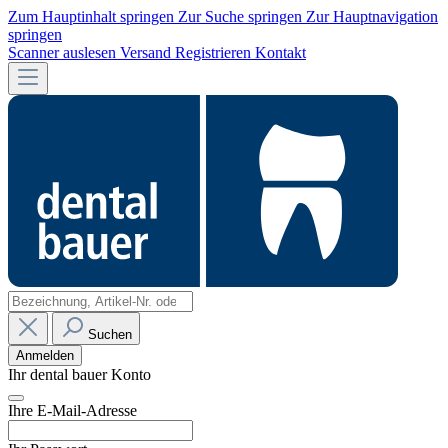
Zum Hauptinhalt springen
Zur Suche springen
Zur Hauptnavigation
springen
Scanner auslesen
Versand
Registrieren
Kontakt
Suchen
Anmelden
Ihr dental bauer Konto
Ihre E-Mail-Adresse