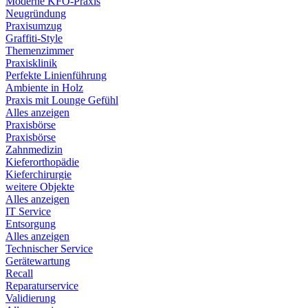
Moderne KFO-Praxis
Neugründung
Praxisumzug
Graffiti-Style
Themenzimmer
Praxisklinik
Perfekte Linienführung
Ambiente in Holz
Praxis mit Lounge Gefühl
Alles anzeigen
Praxisbörse
Praxisbörse
Zahnmedizin
Kieferorthopädie
Kieferchirurgie
weitere Objekte
Alles anzeigen
IT Service
Entsorgung
Alles anzeigen
Technischer Service
Gerätewartung
Recall
Reparaturservice
Validierung