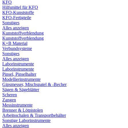
KFO
Hilfsmittel für KFO
KFO-Kunststoffe
KFO-Fertigteile
Sonstiges
Alles anzeigen
Kunststoffverblendung
Kunststoffverblendung
K+B Material
Verbundsysteme
Sonstiges
Alles anzeigen
Laborinstrumente
Laborinstrumente
Pinsel, Pinselhalter
Modellierinstrumente
Gipsmesser, Mischspatel & -Becher
Sägen & Sägeblätter
Scheren
Zangen
Messinstrumente
Brenner & Lötpistolen
Arbeitsschalen & Transportbehälter
Sonstige Laborinstrumente
Alles anzeigen