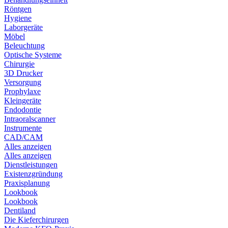
Röntgen
Hygiene
Laborgeräte
Möbel
Beleuchtung
Optische Systeme
Chirurgie
3D Drucker
Versorgung
Prophylaxe
Kleingeräte
Endodontie
Intraoralscanner
Instrumente
CAD/CAM
Alles anzeigen
Alles anzeigen
Dienstleistungen
Existenzgründung
Praxisplanung
Lookbook
Lookbook
Dentiland
Die Kieferchirurgen