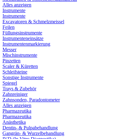
Alles anzeigen
Instrumente
Instrumente
Excavatoren & Schmelzmeissel
Feilen
Füllungsinstrumente
Instrumenteneinsätze
Instrumentenmarkierung
Messer
Mischinstrumente
Pinzetten
Scaler & Küretten
Schleifsteine
Sonstige Instrumente
Spiegel
Trays & Zubehör
Zahnreiniger
Zahnsonden, Paradontometer
Alles anzeigen
Pharmazeutika
Pharmazeutika
Anästhetika
Dentin- & Pulpabehandlung
Gangrän- & Wurzelbehandlung
IVD (In Vitro Diagnostika)