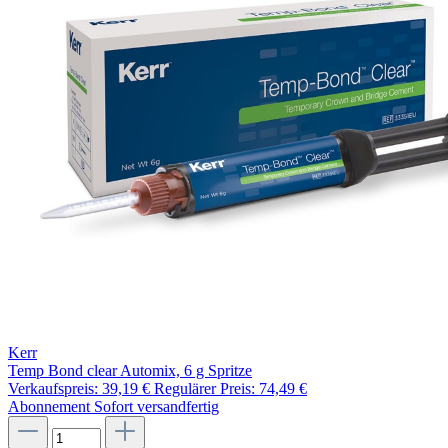
Kerr
Temp Bond clear Automix, 6 g Spritze
Verkaufspreis:
39,19 €
Regulärer Preis:
74,49 €
Abonnement
Sofort versandfertig