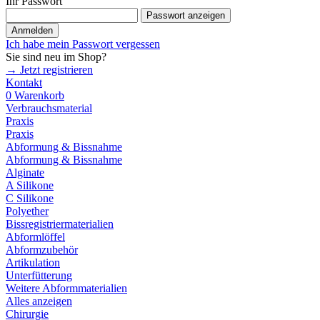
Ihr Passwort
Passwort anzeigen
Anmelden
Ich habe mein Passwort vergessen
Sie sind neu im Shop?
→ Jetzt registrieren
Kontakt
0
Warenkorb
Verbrauchsmaterial
Praxis
Praxis
Abformung & Bissnahme
Abformung & Bissnahme
Alginate
A Silikone
C Silikone
Polyether
Bissregistriermaterialien
Abformlöffel
Abformzubehör
Artikulation
Unterfütterung
Weitere Abformmaterialien
Alles anzeigen
Chirurgie