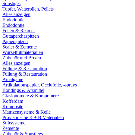
Sonstiges
Tupfer, Watterollen, Pellets
Alles anzeigen
Endodontie
Endodontie
Feilen & Reamer
Guttaperchaspitzen
Papierspitzen
Sealer & Zemente
Wurzelfüllmaterialien
Zubehör und Boxen
Alles anzeigen
Füllung & Restauration
Füllung & Restauration
Amalgame
Artikulationspapier, Occlufolie, -sprays
Bondings & Ätzmittel
Glasionomere & Kompomere
Kofferdam
Komposite
Matrizensysteme & Keile
Provisorische K + B Materialien
Stiftsysteme
Zemente
Zubehör & Sonstiges