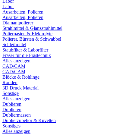
Labor
Labor
Ausarbeiten, Polieren
Ausarbeiten, Polieren
Diamantpolierer
Strahlmittel & Glanzstrahlmittel
Polierpasten & Elektrolyte
Polierer, Bürsten & Schwabbel
Schleifmittel
Staubfilter & Laborfilter
Fräser für die Frästechnik
Alles anzeigen
CAD/CAM
CAD/CAM
Blöcke & Rohlinge
Ronden
3D Druck Material
Sonstige
Alles anzeigen
Dublieren
Dublieren
Dubliermassen
Dublierzubehör & Küvetten
Sonstiges
Alles anzeigen