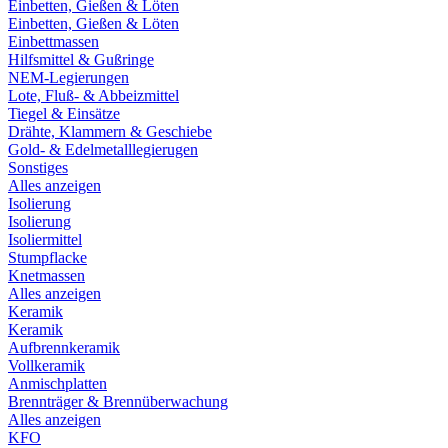
Einbetten, Gießen & Löten
Einbetten, Gießen & Löten
Einbettmassen
Hilfsmittel & Gußringe
NEM-Legierungen
Lote, Fluß- & Abbeizmittel
Tiegel & Einsätze
Drähte, Klammern & Geschiebe
Gold- & Edelmetalllegierugen
Sonstiges
Alles anzeigen
Isolierung
Isolierung
Isoliermittel
Stumpflacke
Knetmassen
Alles anzeigen
Keramik
Keramik
Aufbrennkeramik
Vollkeramik
Anmischplatten
Brennträger & Brennüberwachung
Alles anzeigen
KFO