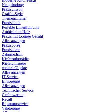
Moderne KFO-Praxis
Neugründung
Praxisumzug
Graffiti-Style
Themenzimmer
Praxisklinik
Perfekte Linienführung
Ambiente in Holz
Praxis mit Lounge Gefühl
Alles anzeigen
Praxisbörse
Praxisbörse
Zahnmedizin
Kieferorthopädie
Kieferchirurgie
weitere Objekte
Alles anzeigen
IT Service
Entsorgung
Alles anzeigen
Technischer Service
Gerätewartung
Recall
Reparaturservice
Validierung