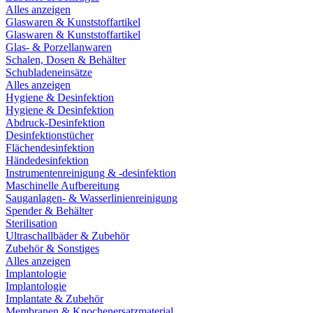
Alles anzeigen
Glaswaren & Kunststoffartikel
Glaswaren & Kunststoffartikel
Glas- & Porzellanwaren
Schalen, Dosen & Behälter
Schubladeneinsätze
Alles anzeigen
Hygiene & Desinfektion
Hygiene & Desinfektion
Abdruck-Desinfektion
Desinfektionstücher
Flächendesinfektion
Händedesinfektion
Instrumentenreinigung & -desinfektion
Maschinelle Aufbereitung
Sauganlagen- & Wasserlinienreinigung
Spender & Behälter
Sterilisation
Ultraschallbäder & Zubehör
Zubehör & Sonstiges
Alles anzeigen
Implantologie
Implantologie
Implantate & Zubehör
Membranen & Knochenersatzmaterial