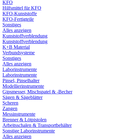
KFO
Hilfsmittel für KFO
KFO-Kunststoffe
KFO-Fertigteile
Sonstiges
Alles anzeigen
Kunststoffverblendung
Kunststoffverblendung
K+B Material
Verbundsysteme
Sonstiges
Alles anzeigen
Laborinstrumente
Laborinstrumente
Pinsel, Pinselhalter
Modellierinstrumente
Gipsmesser, Mischspatel & -Becher
Sägen & Sägeblätter
Scheren
Zangen
Messinstrumente
Brenner & Lötpistolen
Arbeitsschalen & Transportbehälter
Sonstige Laborinstrumente
Alles anzeigen