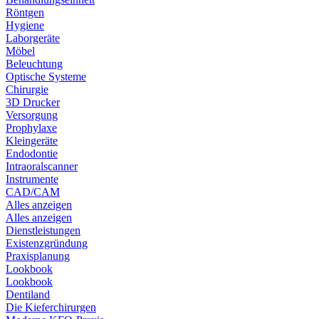
Röntgen
Hygiene
Laborgeräte
Möbel
Beleuchtung
Optische Systeme
Chirurgie
3D Drucker
Versorgung
Prophylaxe
Kleingeräte
Endodontie
Intraoralscanner
Instrumente
CAD/CAM
Alles anzeigen
Alles anzeigen
Dienstleistungen
Existenzgründung
Praxisplanung
Lookbook
Lookbook
Dentiland
Die Kieferchirurgen