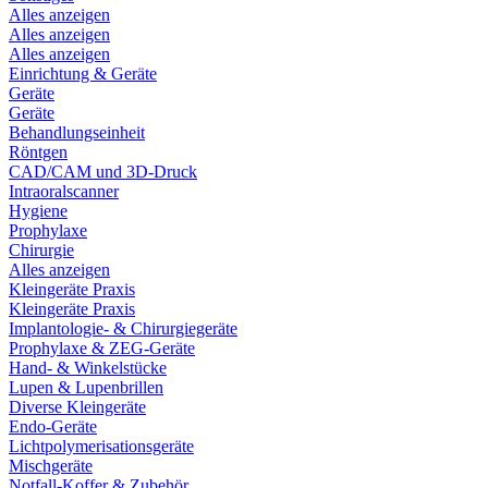
Alles anzeigen
Alles anzeigen
Alles anzeigen
Einrichtung & Geräte
Geräte
Geräte
Behandlungseinheit
Röntgen
CAD/CAM und 3D-Druck
Intraoralscanner
Hygiene
Prophylaxe
Chirurgie
Alles anzeigen
Kleingeräte Praxis
Kleingeräte Praxis
Implantologie- & Chirurgiegeräte
Prophylaxe & ZEG-Geräte
Hand- & Winkelstücke
Lupen & Lupenbrillen
Diverse Kleingeräte
Endo-Geräte
Lichtpolymerisationsgeräte
Mischgeräte
Notfall-Koffer & Zubehör