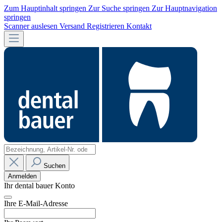
Zum Hauptinhalt springen
Zur Suche springen
Zur Hauptnavigation
springen
Scanner auslesen
Versand
Registrieren
Kontakt
Suchen
Anmelden
Ihr dental bauer Konto
Ihre E-Mail-Adresse