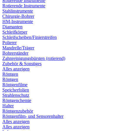
Rotierende Instrumente
Rotierende Instrumente
Stahlinstrumente
Chirurgie-Bohrer
HM-Instrumente
Diamanten
Schleifkörper
Schleifscheiben/Finierstreifen
Polierer
Mandrelle/Träger
Bohrerständer
Zahnreinigungsbürsten (rotierend)
Zubehör & Sonstiges
Alles anzeigen
Röntgen
Röntgen
Röntgenfilme
Speicherfolien
Strahlenschutz
Röntgenchemie
Halter
Röntgenzubehör
Röntgenfilm- und Sensorenhalter
Alles anzeigen
Alles anzeigen