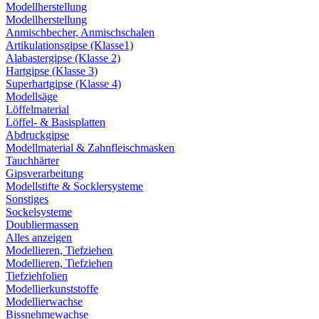
Modellherstellung
Modellherstellung
Anmischbecher, Anmischschalen
Artikulationsgipse (Klasse1)
Alabastergipse (Klasse 2)
Hartgipse (Klasse 3)
Superhartgipse (Klasse 4)
Modellsäge
Löffelmaterial
Löffel- & Basisplatten
Abdruckgipse
Modellmaterial & Zahnfleischmasken
Tauchhärter
Gipsverarbeitung
Modellstifte & Socklersysteme
Sonstiges
Sockelsysteme
Doubliermassen
Alles anzeigen
Modellieren, Tiefziehen
Modellieren, Tiefziehen
Tiefziehfolien
Modellierkunststoffe
Modellierwachse
Bissnehmewachse