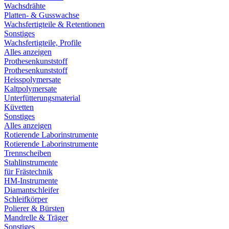
Wachsdrähte
Platten- & Gusswachse
Wachsfertigteile & Retentionen
Sonstiges
Wachsfertigteile, Profile
Alles anzeigen
Prothesenkunststoff
Prothesenkunststoff
Heisspolymersate
Kaltpolymersate
Unterfütterungsmaterial
Küvetten
Sonstiges
Alles anzeigen
Rotierende Laborinstrumente
Rotierende Laborinstrumente
Trennscheiben
Stahlinstrumente
für Frästechnik
HM-Instrumente
Diamantschleifer
Schleifkörper
Polierer & Bürsten
Mandrelle & Träger
Sonstiges