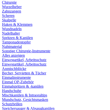
Chirurgie
Wurzelheber
Zahnzangen
Scheren
Skalpelle
Haken & Klemmen
Wundnadeln
Nadelhalter
Spritzen & Kanülen
Tamponadestopfer
Nahtmaterial
Sonstige Chirurgie-Instrumente
Alles anzeigen
Einwegartikel, Arbeitsschutz
Einwegartikel, Arbeitsschutz
Anmischblöcke
Becher, Servietten & Tücher
Einmalinstrumente
Einmal OP-Zubehör
Einmalspritzen & -kanülen
Handschuhe
Mischkanülen & Intraoraltips
Mundschutz, Gesichtsmasken
Schutzbrillen
Speichersauger & Absaugkanülen