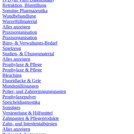
Retraktion, Blutstillung
Sonstige Pharmazeutika
Wundbehandlung
Wurzelfüllmaterial
Alles anzeigen
Praxisorganisation
Praxisorganisation
Büro- & Verwaltungs-Bedarf
Spielzeug
Studien- & Übungsmaterial
Alles anzeigen
Prophylaxe & Pflege
Prophylaxe & Pflege
Bleaching
Fluoridlacke & Gele
Mundspüllösungen
Polier- und Zahnreinigungspasten
Prophylaxepulver
Speicheldiagnostika
Sonstiges
Versiegelung & Hilfsmittel
Zahnpasten & Pflegeprodukte
Zahn- und Interdentalbürsten
Alles anzeigen