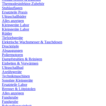
Thermodesinfektor-Zubehör
Stuhlauflagen
Ersatzteile Praxis
Ultraschallbäder
Alles anzeigen
Kleingeräte Labor
Kleingeräte Labor
Rüttler
Tiefziehgeräte
Elektrische Wachsmesser & Tauchdosen
Drucktöpfe
Absaugungen
Poliermotoren
Dampfstrahlen & Reinigen
Einbetten & Vorwärmen
Ultraschallbad
Anrührgeräte
Technikmaschinen
Sonstige Kleingeräte
Ersatzteile Labor
Brenner & Lötpistolen
Alles anzeigen
Fundgrube
Fundgrube
Behandlungseinheit