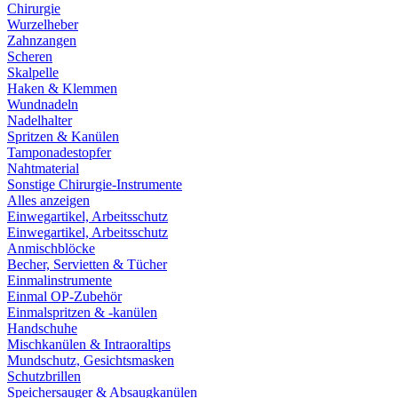
Chirurgie
Wurzelheber
Zahnzangen
Scheren
Skalpelle
Haken & Klemmen
Wundnadeln
Nadelhalter
Spritzen & Kanülen
Tamponadestopfer
Nahtmaterial
Sonstige Chirurgie-Instrumente
Alles anzeigen
Einwegartikel, Arbeitsschutz
Einwegartikel, Arbeitsschutz
Anmischblöcke
Becher, Servietten & Tücher
Einmalinstrumente
Einmal OP-Zubehör
Einmalspritzen & -kanülen
Handschuhe
Mischkanülen & Intraoraltips
Mundschutz, Gesichtsmasken
Schutzbrillen
Speichersauger & Absaugkanülen