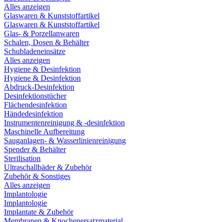
Alles anzeigen
Glaswaren & Kunststoffartikel
Glaswaren & Kunststoffartikel
Glas- & Porzellanwaren
Schalen, Dosen & Behälter
Schubladeneinsätze
Alles anzeigen
Hygiene & Desinfektion
Hygiene & Desinfektion
Abdruck-Desinfektion
Desinfektionstücher
Flächendesinfektion
Händedesinfektion
Instrumentenreinigung & -desinfektion
Maschinelle Aufbereitung
Sauganlagen- & Wasserlinienreinigung
Spender & Behälter
Sterilisation
Ultraschallbäder & Zubehör
Zubehör & Sonstiges
Alles anzeigen
Implantologie
Implantologie
Implantate & Zubehör
Membranen & Knochenersatzmaterial