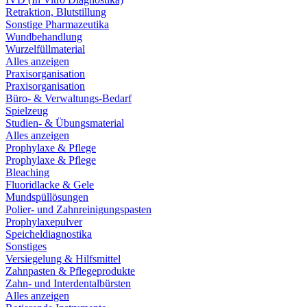
Retraktion, Blutstillung
Sonstige Pharmazeutika
Wundbehandlung
Wurzelfüllmaterial
Alles anzeigen
Praxisorganisation
Praxisorganisation
Büro- & Verwaltungs-Bedarf
Spielzeug
Studien- & Übungsmaterial
Alles anzeigen
Prophylaxe & Pflege
Prophylaxe & Pflege
Bleaching
Fluoridlacke & Gele
Mundspüllösungen
Polier- und Zahnreinigungspasten
Prophylaxepulver
Speicheldiagnostika
Sonstiges
Versiegelung & Hilfsmittel
Zahnpasten & Pflegeprodukte
Zahn- und Interdentalbürsten
Alles anzeigen