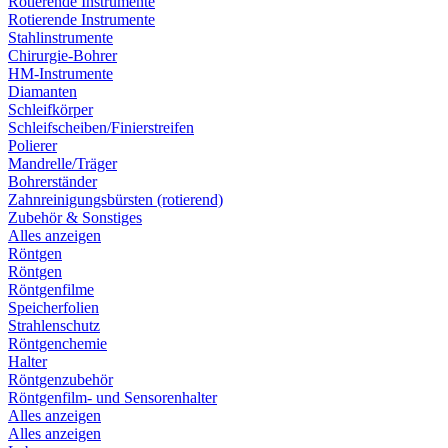
Rotierende Instrumente
Rotierende Instrumente
Stahlinstrumente
Chirurgie-Bohrer
HM-Instrumente
Diamanten
Schleifkörper
Schleifscheiben/Finierstreifen
Polierer
Mandrelle/Träger
Bohrerständer
Zahnreinigungsbürsten (rotierend)
Zubehör & Sonstiges
Alles anzeigen
Röntgen
Röntgen
Röntgenfilme
Speicherfolien
Strahlenschutz
Röntgenchemie
Halter
Röntgenzubehör
Röntgenfilm- und Sensorenhalter
Alles anzeigen
Alles anzeigen