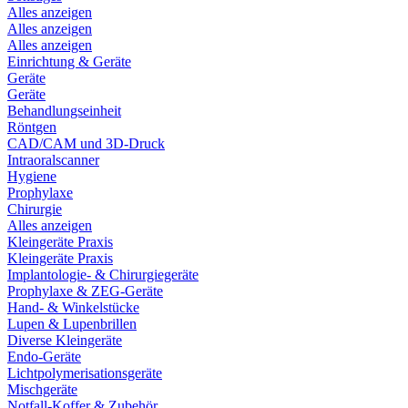
Alles anzeigen
Alles anzeigen
Alles anzeigen
Einrichtung & Geräte
Geräte
Geräte
Behandlungseinheit
Röntgen
CAD/CAM und 3D-Druck
Intraoralscanner
Hygiene
Prophylaxe
Chirurgie
Alles anzeigen
Kleingeräte Praxis
Kleingeräte Praxis
Implantologie- & Chirurgiegeräte
Prophylaxe & ZEG-Geräte
Hand- & Winkelstücke
Lupen & Lupenbrillen
Diverse Kleingeräte
Endo-Geräte
Lichtpolymerisationsgeräte
Mischgeräte
Notfall-Koffer & Zubehör