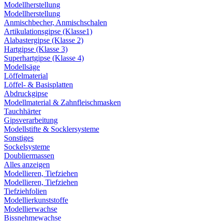
Modellherstellung
Modellherstellung
Anmischbecher, Anmischschalen
Artikulationsgipse (Klasse1)
Alabastergipse (Klasse 2)
Hartgipse (Klasse 3)
Superhartgipse (Klasse 4)
Modellsäge
Löffelmaterial
Löffel- & Basisplatten
Abdruckgipse
Modellmaterial & Zahnfleischmasken
Tauchhärter
Gipsverarbeitung
Modellstifte & Socklersysteme
Sonstiges
Sockelsysteme
Doubliermassen
Alles anzeigen
Modellieren, Tiefziehen
Modellieren, Tiefziehen
Tiefziehfolien
Modellierkunststoffe
Modellierwachse
Bissnehmewachse