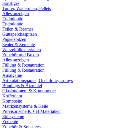
Sonstiges
Tupfer, Watterollen, Pellets
Alles anzeigen
Endodontie
Endodontie
Feilen & Reamer
Guttaperchaspitzen
Papierspitzen
Sealer & Zemente
Wurzelfüllmaterialien
Zubehör und Boxen
Alles anzeigen
Füllung & Restauration
Füllung & Restauration
Amalgame
Artikulationspapier, Occlufolie, -sprays
Bondings & Ätzmittel
Glasionomere & Kompomere
Kofferdam
Komposite
Matrizensysteme & Keile
Provisorische K + B Materialien
Stiftsysteme
Zemente
Zubehör & Sonstiges