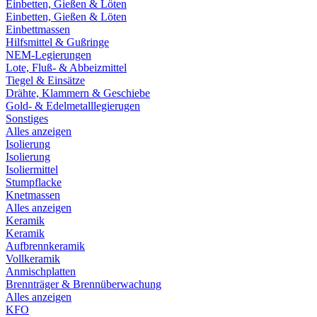
Einbetten, Gießen & Löten
Einbetten, Gießen & Löten
Einbettmassen
Hilfsmittel & Gußringe
NEM-Legierungen
Lote, Fluß- & Abbeizmittel
Tiegel & Einsätze
Drähte, Klammern & Geschiebe
Gold- & Edelmetalllegierugen
Sonstiges
Alles anzeigen
Isolierung
Isolierung
Isoliermittel
Stumpflacke
Knetmassen
Alles anzeigen
Keramik
Keramik
Aufbrennkeramik
Vollkeramik
Anmischplatten
Brennträger & Brennüberwachung
Alles anzeigen
KFO