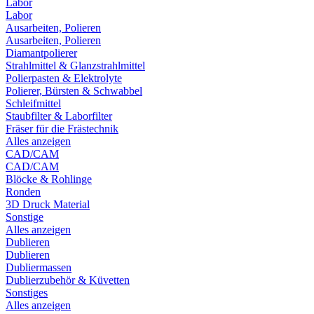
Labor
Labor
Ausarbeiten, Polieren
Ausarbeiten, Polieren
Diamantpolierer
Strahlmittel & Glanzstrahlmittel
Polierpasten & Elektrolyte
Polierer, Bürsten & Schwabbel
Schleifmittel
Staubfilter & Laborfilter
Fräser für die Frästechnik
Alles anzeigen
CAD/CAM
CAD/CAM
Blöcke & Rohlinge
Ronden
3D Druck Material
Sonstige
Alles anzeigen
Dublieren
Dublieren
Dubliermassen
Dublierzubehör & Küvetten
Sonstiges
Alles anzeigen