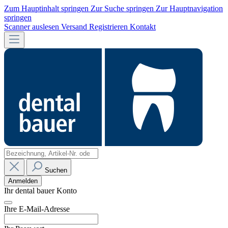
Zum Hauptinhalt springen
Zur Suche springen
Zur Hauptnavigation
springen
Scanner auslesen
Versand
Registrieren
Kontakt
Suchen
Anmelden
Ihr dental bauer Konto
Ihre E-Mail-Adresse