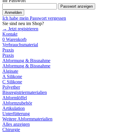
Ihr Passwort
Passwort anzeigen
Anmelden
Ich habe mein Passwort vergessen
Sie sind neu im Shop?
→ Jetzt registrieren
Kontakt
0
Warenkorb
Verbrauchsmaterial
Praxis
Praxis
Abformung & Bissnahme
Abformung & Bissnahme
Alginate
A Silikone
C Silikone
Polyether
Bissregistriermaterialien
Abformlöffel
Abformzubehör
Artikulation
Unterfütterung
Weitere Abformmaterialien
Alles anzeigen
Chirurgie