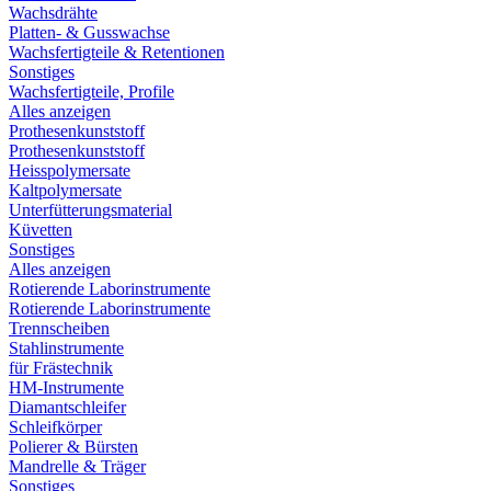
Wachsdrähte
Platten- & Gusswachse
Wachsfertigteile & Retentionen
Sonstiges
Wachsfertigteile, Profile
Alles anzeigen
Prothesenkunststoff
Prothesenkunststoff
Heisspolymersate
Kaltpolymersate
Unterfütterungsmaterial
Küvetten
Sonstiges
Alles anzeigen
Rotierende Laborinstrumente
Rotierende Laborinstrumente
Trennscheiben
Stahlinstrumente
für Frästechnik
HM-Instrumente
Diamantschleifer
Schleifkörper
Polierer & Bürsten
Mandrelle & Träger
Sonstiges