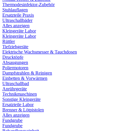
Thermodesinfektor-Zubehör
Stuhlauflagen
Ersatzteile Praxis
Ultraschallbäder
Alles anzeigen
Kleingeräte Labor
Kleingeräte Labor
Rüttler
Tiefziehgeräte
Elektrische Wachsmesser & Tauchdosen
Drucktöpfe
Absaugungen
Poliermotoren
Dampfstrahlen & Reinigen
Einbetten & Vorwärmen
Ultraschallbad
Anrührgeräte
Technikmaschinen
Sonstige Kleingeräte
Ersatzteile Labor
Brenner & Lötpistolen
Alles anzeigen
Fundgrube
Fundgrube
Behandlungseinheit