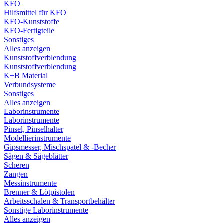
KFO
Hilfsmittel für KFO
KFO-Kunststoffe
KFO-Fertigteile
Sonstiges
Alles anzeigen
Kunststoffverblendung
Kunststoffverblendung
K+B Material
Verbundsysteme
Sonstiges
Alles anzeigen
Laborinstrumente
Laborinstrumente
Pinsel, Pinselhalter
Modellierinstrumente
Gipsmesser, Mischspatel & -Becher
Sägen & Sägeblätter
Scheren
Zangen
Messinstrumente
Brenner & Lötpistolen
Arbeitsschalen & Transportbehälter
Sonstige Laborinstrumente
Alles anzeigen