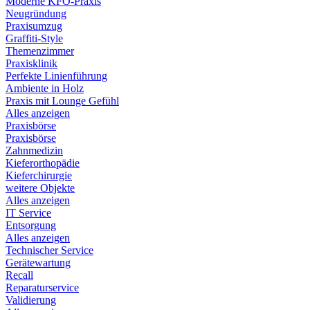
Moderne KFO-Praxis
Neugründung
Praxisumzug
Graffiti-Style
Themenzimmer
Praxisklinik
Perfekte Linienführung
Ambiente in Holz
Praxis mit Lounge Gefühl
Alles anzeigen
Praxisbörse
Praxisbörse
Zahnmedizin
Kieferorthopädie
Kieferchirurgie
weitere Objekte
Alles anzeigen
IT Service
Entsorgung
Alles anzeigen
Technischer Service
Gerätewartung
Recall
Reparaturservice
Validierung