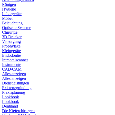
Röntgen
Hygiene
Laborgeräte
Möbel
Beleuchtung
Optische Systeme
Chirurgie
3D Drucker
Versorgung
Prophylaxe
Kleingeräte
Endodontie
Intraoralscanner
Instrumente
CAD/CAM
Alles anzeigen
Alles anzeigen
Dienstleistungen
Existenzgründung
Praxisplanung
Lookbook
Lookbook
Dentiland
Die Kieferchirurgen