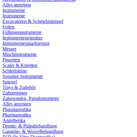
Alles anzeigen
Instrumente
Instrumente
Excavatoren & Schmelzmeissel
Feilen
Füllungsinstrumente
Instrumenteneinsätze
Instrumentenmarkierung
Messer
Mischinstrumente
Pinzetten
Scaler & Küretten
Schleifsteine
Sonstige Instrumente
Spiegel
Trays & Zubehör
Zahnreiniger
Zahnsonden, Paradontometer
Alles anzeigen
Pharmazeutika
Pharmazeutika
Anästhetika
Dentin- & Pulpabehandlung
Gangrän- & Wurzelbehandlung
IVD (In Vitro Diagnostika)