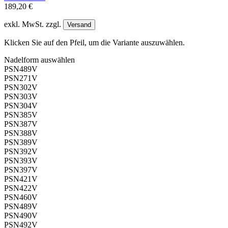
189,20 €
exkl. MwSt. zzgl.
Versand
Klicken Sie auf den Pfeil, um die Variante auszuwählen.
Nadelform
auswählen
PSN489V
PSN271V
PSN302V
PSN303V
PSN304V
PSN385V
PSN387V
PSN388V
PSN389V
PSN392V
PSN393V
PSN397V
PSN421V
PSN422V
PSN460V
PSN489V
PSN490V
PSN492V