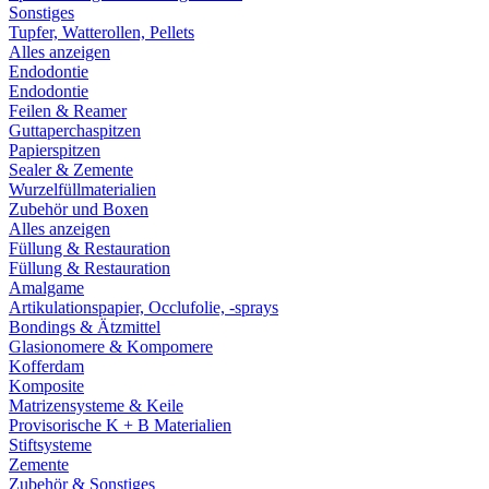
Sonstiges
Tupfer, Watterollen, Pellets
Alles anzeigen
Endodontie
Endodontie
Feilen & Reamer
Guttaperchaspitzen
Papierspitzen
Sealer & Zemente
Wurzelfüllmaterialien
Zubehör und Boxen
Alles anzeigen
Füllung & Restauration
Füllung & Restauration
Amalgame
Artikulationspapier, Occlufolie, -sprays
Bondings & Ätzmittel
Glasionomere & Kompomere
Kofferdam
Komposite
Matrizensysteme & Keile
Provisorische K + B Materialien
Stiftsysteme
Zemente
Zubehör & Sonstiges