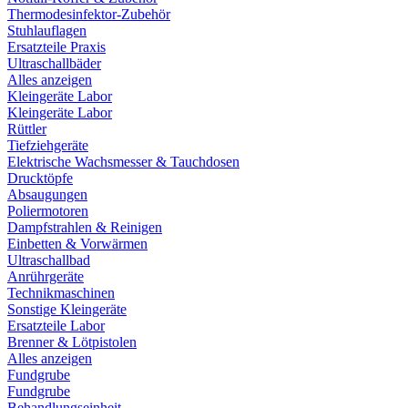
Thermodesinfektor-Zubehör
Stuhlauflagen
Ersatzteile Praxis
Ultraschallbäder
Alles anzeigen
Kleingeräte Labor
Kleingeräte Labor
Rüttler
Tiefziehgeräte
Elektrische Wachsmesser & Tauchdosen
Drucktöpfe
Absaugungen
Poliermotoren
Dampfstrahlen & Reinigen
Einbetten & Vorwärmen
Ultraschallbad
Anrührgeräte
Technikmaschinen
Sonstige Kleingeräte
Ersatzteile Labor
Brenner & Lötpistolen
Alles anzeigen
Fundgrube
Fundgrube
Behandlungseinheit