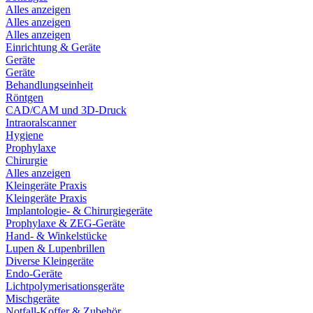
Alles anzeigen
Alles anzeigen
Alles anzeigen
Einrichtung & Geräte
Geräte
Geräte
Behandlungseinheit
Röntgen
CAD/CAM und 3D-Druck
Intraoralscanner
Hygiene
Prophylaxe
Chirurgie
Alles anzeigen
Kleingeräte Praxis
Kleingeräte Praxis
Implantologie- & Chirurgiegeräte
Prophylaxe & ZEG-Geräte
Hand- & Winkelstücke
Lupen & Lupenbrillen
Diverse Kleingeräte
Endo-Geräte
Lichtpolymerisationsgeräte
Mischgeräte
Notfall-Koffer & Zubehör