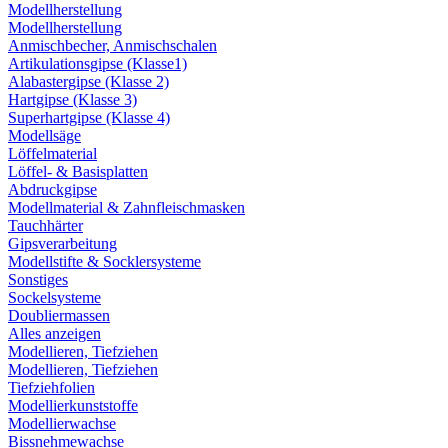
Modellherstellung
Modellherstellung
Anmischbecher, Anmischschalen
Artikulationsgipse (Klasse1)
Alabastergipse (Klasse 2)
Hartgipse (Klasse 3)
Superhartgipse (Klasse 4)
Modellsäge
Löffelmaterial
Löffel- & Basisplatten
Abdruckgipse
Modellmaterial & Zahnfleischmasken
Tauchhärter
Gipsverarbeitung
Modellstifte & Socklersysteme
Sonstiges
Sockelsysteme
Doubliermassen
Alles anzeigen
Modellieren, Tiefziehen
Modellieren, Tiefziehen
Tiefziehfolien
Modellierkunststoffe
Modellierwachse
Bissnehmewachse