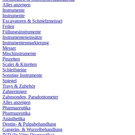
Alles anzeigen
Instrumente
Instrumente
Excavatoren & Schmelzmeissel
Feilen
Füllungsinstrumente
Instrumenteneinsätze
Instrumentenmarkierung
Messer
Mischinstrumente
Pinzetten
Scaler & Küretten
Schleifsteine
Sonstige Instrumente
Spiegel
Trays & Zubehör
Zahnreiniger
Zahnsonden, Paradontometer
Alles anzeigen
Pharmazeutika
Pharmazeutika
Anästhetika
Dentin- & Pulpabehandlung
Gangrän- & Wurzelbehandlung
IVD (In Vitro Diagnostika)