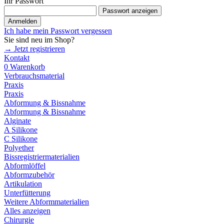
Ihr Passwort
Passwort anzeigen
Anmelden
Ich habe mein Passwort vergessen
Sie sind neu im Shop?
→ Jetzt registrieren
Kontakt
0
Warenkorb
Verbrauchsmaterial
Praxis
Praxis
Abformung & Bissnahme
Abformung & Bissnahme
Alginate
A Silikone
C Silikone
Polyether
Bissregistriermaterialien
Abformlöffel
Abformzubehör
Artikulation
Unterfütterung
Weitere Abformmaterialien
Alles anzeigen
Chirurgie