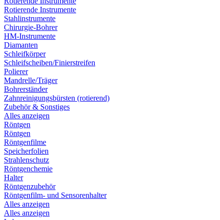
Rotierende Instrumente
Rotierende Instrumente
Stahlinstrumente
Chirurgie-Bohrer
HM-Instrumente
Diamanten
Schleifkörper
Schleifscheiben/Finierstreifen
Polierer
Mandrelle/Träger
Bohrerständer
Zahnreinigungsbürsten (rotierend)
Zubehör & Sonstiges
Alles anzeigen
Röntgen
Röntgen
Röntgenfilme
Speicherfolien
Strahlenschutz
Röntgenchemie
Halter
Röntgenzubehör
Röntgenfilm- und Sensorenhalter
Alles anzeigen
Alles anzeigen