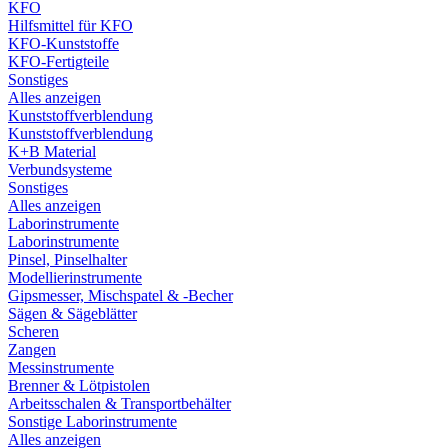
KFO
Hilfsmittel für KFO
KFO-Kunststoffe
KFO-Fertigteile
Sonstiges
Alles anzeigen
Kunststoffverblendung
Kunststoffverblendung
K+B Material
Verbundsysteme
Sonstiges
Alles anzeigen
Laborinstrumente
Laborinstrumente
Pinsel, Pinselhalter
Modellierinstrumente
Gipsmesser, Mischspatel & -Becher
Sägen & Sägeblätter
Scheren
Zangen
Messinstrumente
Brenner & Lötpistolen
Arbeitsschalen & Transportbehälter
Sonstige Laborinstrumente
Alles anzeigen