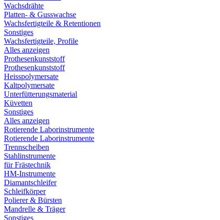
Wachsdrähte
Platten- & Gusswachse
Wachsfertigteile & Retentionen
Sonstiges
Wachsfertigteile, Profile
Alles anzeigen
Prothesenkunststoff
Prothesenkunststoff
Heisspolymersate
Kaltpolymersate
Unterfütterungsmaterial
Küvetten
Sonstiges
Alles anzeigen
Rotierende Laborinstrumente
Rotierende Laborinstrumente
Trennscheiben
Stahlinstrumente
für Frästechnik
HM-Instrumente
Diamantschleifer
Schleifkörper
Polierer & Bürsten
Mandrelle & Träger
Sonstiges