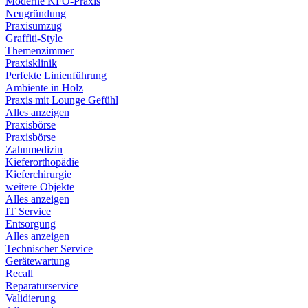
Moderne KFO-Praxis
Neugründung
Praxisumzug
Graffiti-Style
Themenzimmer
Praxisklinik
Perfekte Linienführung
Ambiente in Holz
Praxis mit Lounge Gefühl
Alles anzeigen
Praxisbörse
Praxisbörse
Zahnmedizin
Kieferorthopädie
Kieferchirurgie
weitere Objekte
Alles anzeigen
IT Service
Entsorgung
Alles anzeigen
Technischer Service
Gerätewartung
Recall
Reparaturservice
Validierung