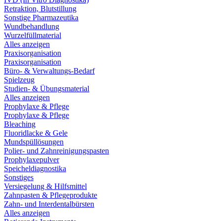
Retraktion, Blutstillung
Sonstige Pharmazeutika
Wundbehandlung
Wurzelfüllmaterial
Alles anzeigen
Praxisorganisation
Praxisorganisation
Büro- & Verwaltungs-Bedarf
Spielzeug
Studien- & Übungsmaterial
Alles anzeigen
Prophylaxe & Pflege
Prophylaxe & Pflege
Bleaching
Fluoridlacke & Gele
Mundspüllösungen
Polier- und Zahnreinigungspasten
Prophylaxepulver
Speicheldiagnostika
Sonstiges
Versiegelung & Hilfsmittel
Zahnpasten & Pflegeprodukte
Zahn- und Interdentalbürsten
Alles anzeigen