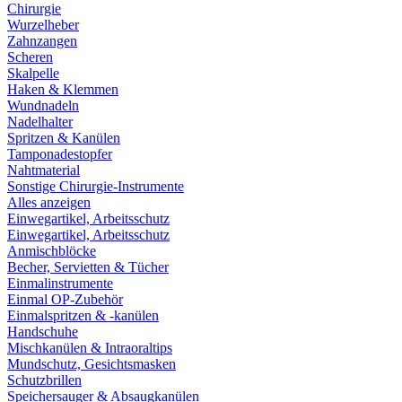
Chirurgie
Wurzelheber
Zahnzangen
Scheren
Skalpelle
Haken & Klemmen
Wundnadeln
Nadelhalter
Spritzen & Kanülen
Tamponadestopfer
Nahtmaterial
Sonstige Chirurgie-Instrumente
Alles anzeigen
Einwegartikel, Arbeitsschutz
Einwegartikel, Arbeitsschutz
Anmischblöcke
Becher, Servietten & Tücher
Einmalinstrumente
Einmal OP-Zubehör
Einmalspritzen & -kanülen
Handschuhe
Mischkanülen & Intraoraltips
Mundschutz, Gesichtsmasken
Schutzbrillen
Speichersauger & Absaugkanülen