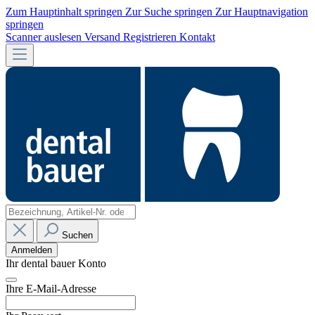
Zum Hauptinhalt springen
Zur Suche springen
Zur Hauptnavigation
springen
Scanner auslesen
Versand
Registrieren
Kontakt
Suchen
Anmelden
Ihr dental bauer Konto
Ihre E-Mail-Adresse