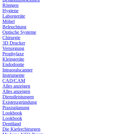
Röntgen
Hygiene
Laborgeräte
Möbel
Beleuchtung
Optische Systeme
Chirurgie
3D Drucker
Versorgung
Prophylaxe
Kleingeräte
Endodontie
Intraoralscanner
Instrumente
CAD/CAM
Alles anzeigen
Alles anzeigen
Dienstleistungen
Existenzgründung
Praxisplanung
Lookbook
Lookbook
Dentiland
Die Kieferchirurgen