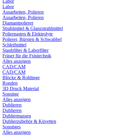
Labor
Labor
Ausarbeiten, Polieren
Ausarbeiten, Polieren
Diamantpolierer
Strahlmittel & Glanzstrahlmittel
Polierpasten & Elektrolyte
Polierer, Bürsten & Schwabbel
Schleifmittel
Staubfilter & Laborfilter
Fräser für die Frästechnik
Alles anzeigen
CAD/CAM
CAD/CAM
Blöcke & Rohlinge
Ronden
3D Druck Material
Sonstige
Alles anzeigen
Dublieren
Dublieren
Dubliermassen
Dublierzubehör & Küvetten
Sonstiges
Alles anzeigen