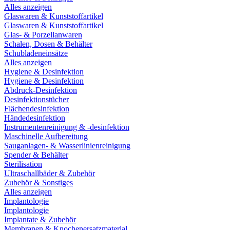
Alles anzeigen
Glaswaren & Kunststoffartikel
Glaswaren & Kunststoffartikel
Glas- & Porzellanwaren
Schalen, Dosen & Behälter
Schubladeneinsätze
Alles anzeigen
Hygiene & Desinfektion
Hygiene & Desinfektion
Abdruck-Desinfektion
Desinfektionstücher
Flächendesinfektion
Händedesinfektion
Instrumentenreinigung & -desinfektion
Maschinelle Aufbereitung
Sauganlagen- & Wasserlinienreinigung
Spender & Behälter
Sterilisation
Ultraschallbäder & Zubehör
Zubehör & Sonstiges
Alles anzeigen
Implantologie
Implantologie
Implantate & Zubehör
Membranen & Knochenersatzmaterial