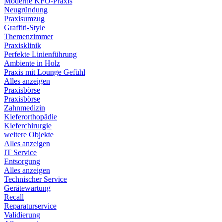
Moderne KFO-Praxis
Neugründung
Praxisumzug
Graffiti-Style
Themenzimmer
Praxisklinik
Perfekte Linienführung
Ambiente in Holz
Praxis mit Lounge Gefühl
Alles anzeigen
Praxisbörse
Praxisbörse
Zahnmedizin
Kieferorthopädie
Kieferchirurgie
weitere Objekte
Alles anzeigen
IT Service
Entsorgung
Alles anzeigen
Technischer Service
Gerätewartung
Recall
Reparaturservice
Validierung