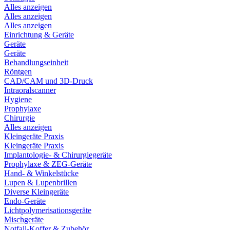
Alles anzeigen
Alles anzeigen
Alles anzeigen
Einrichtung & Geräte
Geräte
Geräte
Behandlungseinheit
Röntgen
CAD/CAM und 3D-Druck
Intraoralscanner
Hygiene
Prophylaxe
Chirurgie
Alles anzeigen
Kleingeräte Praxis
Kleingeräte Praxis
Implantologie- & Chirurgiegeräte
Prophylaxe & ZEG-Geräte
Hand- & Winkelstücke
Lupen & Lupenbrillen
Diverse Kleingeräte
Endo-Geräte
Lichtpolymerisationsgeräte
Mischgeräte
Notfall-Koffer & Zubehör