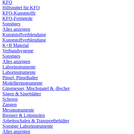
KFO
Hilfsmittel für KFO
KFO-Kunststoffe
KFO-Fertigteile
Sonstiges
Alles anzeigen
Kunststoffverblendung
Kunststoffverblendung
K+B Material
Verbundsysteme
Sonstiges
Alles anzeigen
Laborinstrumente
Laborinstrumente
Pinsel, Pinselhalter
Modellierinstrumente
Gipsmesser, Mischspatel & -Becher
Sägen & Sägeblätter
Scheren
Zangen
Messinstrumente
Brenner & Lötpistolen
Arbeitsschalen & Transportbehälter
Sonstige Laborinstrumente
Alles anzeigen