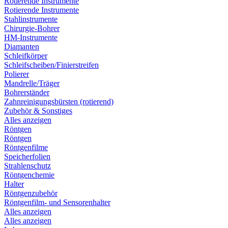
Rotierende Instrumente
Rotierende Instrumente
Stahlinstrumente
Chirurgie-Bohrer
HM-Instrumente
Diamanten
Schleifkörper
Schleifscheiben/Finierstreifen
Polierer
Mandrelle/Träger
Bohrerständer
Zahnreinigungsbürsten (rotierend)
Zubehör & Sonstiges
Alles anzeigen
Röntgen
Röntgen
Röntgenfilme
Speicherfolien
Strahlenschutz
Röntgenchemie
Halter
Röntgenzubehör
Röntgenfilm- und Sensorenhalter
Alles anzeigen
Alles anzeigen