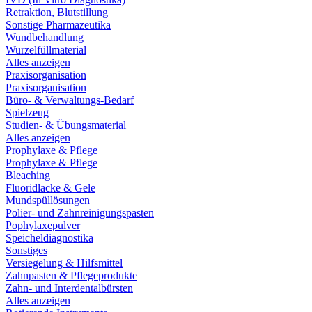
Retraktion, Blutstillung
Sonstige Pharmazeutika
Wundbehandlung
Wurzelfüllmaterial
Alles anzeigen
Praxisorganisation
Praxisorganisation
Büro- & Verwaltungs-Bedarf
Spielzeug
Studien- & Übungsmaterial
Alles anzeigen
Prophylaxe & Pflege
Prophylaxe & Pflege
Bleaching
Fluoridlacke & Gele
Mundspüllösungen
Polier- und Zahnreinigungspasten
Pophylaxepulver
Speicheldiagnostika
Sonstiges
Versiegelung & Hilfsmittel
Zahnpasten & Pflegeprodukte
Zahn- und Interdentalbürsten
Alles anzeigen