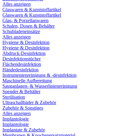
Alles anzeigen
Glaswaren & Kunststoffartikel
Glaswaren & Kunststoffartikel
Glas- & Porzellanwaren
Schalen, Dosen & Behälter
Schubladeneinsätze
Alles anzeigen
Hygiene & Desinfektion
Hygiene & Desinfektion
Abdruck-Desinfektion
Desinfektionstücher
Flächendesinfektion
Händedesinfektion
Instrumentenreinigung & -desinfektion
Maschinelle Aufbereitung
Sauganlagen- & Wasserlinienreinigung
Spender & Behälter
Sterilisation
Ultraschallbäder & Zubehör
Zubehör & Sonstiges
Alles anzeigen
Implantologie
Implantologie
Implantate & Zubehör
Membranen & Knochenersatzmaterial