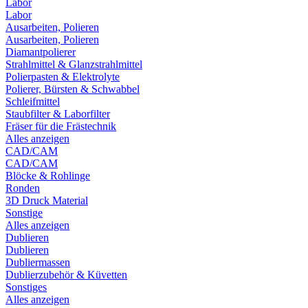
Labor
Labor
Ausarbeiten, Polieren
Ausarbeiten, Polieren
Diamantpolierer
Strahlmittel & Glanzstrahlmittel
Polierpasten & Elektrolyte
Polierer, Bürsten & Schwabbel
Schleifmittel
Staubfilter & Laborfilter
Fräser für die Frästechnik
Alles anzeigen
CAD/CAM
CAD/CAM
Blöcke & Rohlinge
Ronden
3D Druck Material
Sonstige
Alles anzeigen
Dublieren
Dublieren
Dubliermassen
Dublierzubehör & Küvetten
Sonstiges
Alles anzeigen