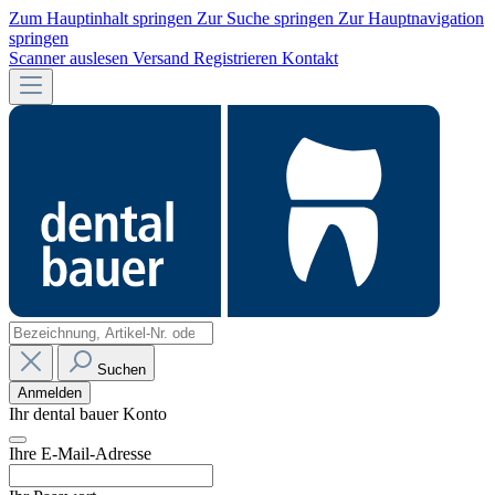
Zum Hauptinhalt springen
Zur Suche springen
Zur Hauptnavigation
springen
Scanner auslesen
Versand
Registrieren
Kontakt
Suchen
Anmelden
Ihr dental bauer Konto
Ihre E-Mail-Adresse