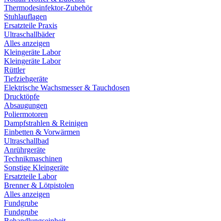
Thermodesinfektor-Zubehör
Stuhlauflagen
Ersatzteile Praxis
Ultraschallbäder
Alles anzeigen
Kleingeräte Labor
Kleingeräte Labor
Rüttler
Tiefziehgeräte
Elektrische Wachsmesser & Tauchdosen
Drucktöpfe
Absaugungen
Poliermotoren
Dampfstrahlen & Reinigen
Einbetten & Vorwärmen
Ultraschallbad
Anrührgeräte
Technikmaschinen
Sonstige Kleingeräte
Ersatzteile Labor
Brenner & Lötpistolen
Alles anzeigen
Fundgrube
Fundgrube
Behandlungseinheit