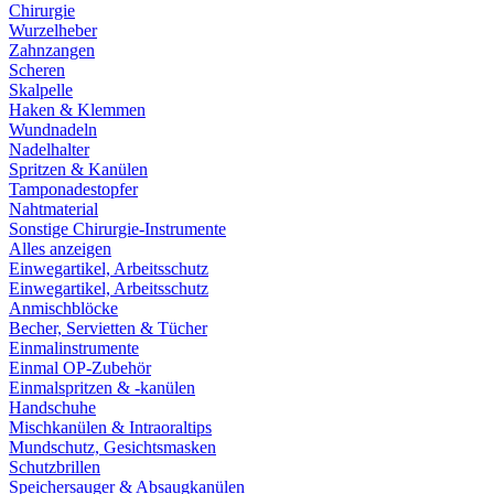
Chirurgie
Wurzelheber
Zahnzangen
Scheren
Skalpelle
Haken & Klemmen
Wundnadeln
Nadelhalter
Spritzen & Kanülen
Tamponadestopfer
Nahtmaterial
Sonstige Chirurgie-Instrumente
Alles anzeigen
Einwegartikel, Arbeitsschutz
Einwegartikel, Arbeitsschutz
Anmischblöcke
Becher, Servietten & Tücher
Einmalinstrumente
Einmal OP-Zubehör
Einmalspritzen & -kanülen
Handschuhe
Mischkanülen & Intraoraltips
Mundschutz, Gesichtsmasken
Schutzbrillen
Speichersauger & Absaugkanülen