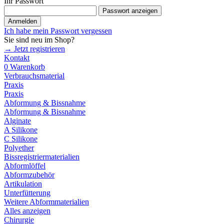
Ihr Passwort
Passwort anzeigen
Anmelden
Ich habe mein Passwort vergessen
Sie sind neu im Shop?
→ Jetzt registrieren
Kontakt
0
Warenkorb
Verbrauchsmaterial
Praxis
Praxis
Abformung & Bissnahme
Abformung & Bissnahme
Alginate
A Silikone
C Silikone
Polyether
Bissregistriermaterialien
Abformlöffel
Abformzubehör
Artikulation
Unterfütterung
Weitere Abformmaterialien
Alles anzeigen
Chirurgie