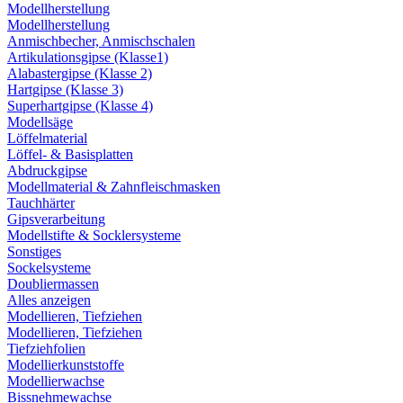
Modellherstellung
Modellherstellung
Anmischbecher, Anmischschalen
Artikulationsgipse (Klasse1)
Alabastergipse (Klasse 2)
Hartgipse (Klasse 3)
Superhartgipse (Klasse 4)
Modellsäge
Löffelmaterial
Löffel- & Basisplatten
Abdruckgipse
Modellmaterial & Zahnfleischmasken
Tauchhärter
Gipsverarbeitung
Modellstifte & Socklersysteme
Sonstiges
Sockelsysteme
Doubliermassen
Alles anzeigen
Modellieren, Tiefziehen
Modellieren, Tiefziehen
Tiefziehfolien
Modellierkunststoffe
Modellierwachse
Bissnehmewachse