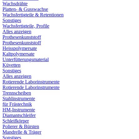
Wachsdrähte
Platten- & Gusswachse
Wachsfertigteile & Retentionen
Sonstiges
Wachsfertigteile, Profile
Alles anzeigen
Prothesenkunststoff
Prothesenkunststoff
Heisspolymersate
Kaltpolymersate
Unterfütterungsmaterial
Küvetten
Sonstiges
Alles anzeigen
Rotierende Laborinstrumente
Rotierende Laborinstrumente
Trennscheiben
Stahlinstrumente
für Frästechnik
HM-Instrumente
Diamantschleifer
Schleifkörper
Polierer & Bürsten
Mandrelle & Träger
Sonstiges