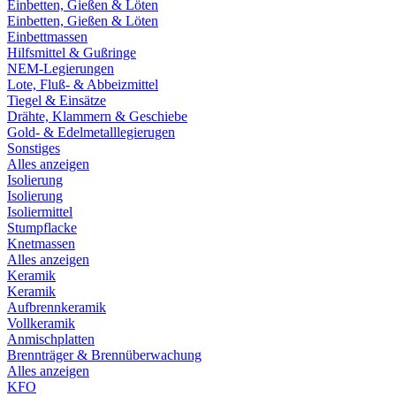
Einbetten, Gießen & Löten
Einbetten, Gießen & Löten
Einbettmassen
Hilfsmittel & Gußringe
NEM-Legierungen
Lote, Fluß- & Abbeizmittel
Tiegel & Einsätze
Drähte, Klammern & Geschiebe
Gold- & Edelmetalllegierugen
Sonstiges
Alles anzeigen
Isolierung
Isolierung
Isoliermittel
Stumpflacke
Knetmassen
Alles anzeigen
Keramik
Keramik
Aufbrennkeramik
Vollkeramik
Anmischplatten
Brennträger & Brennüberwachung
Alles anzeigen
KFO