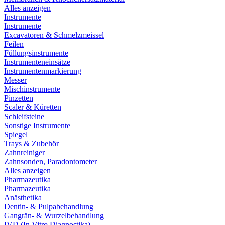
Alles anzeigen
Instrumente
Instrumente
Excavatoren & Schmelzmeissel
Feilen
Füllungsinstrumente
Instrumenteneinsätze
Instrumentenmarkierung
Messer
Mischinstrumente
Pinzetten
Scaler & Küretten
Schleifsteine
Sonstige Instrumente
Spiegel
Trays & Zubehör
Zahnreiniger
Zahnsonden, Paradontometer
Alles anzeigen
Pharmazeutika
Pharmazeutika
Anästhetika
Dentin- & Pulpabehandlung
Gangrän- & Wurzelbehandlung
IVD (In Vitro Diagnostika)