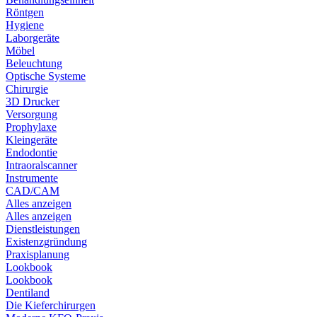
Röntgen
Hygiene
Laborgeräte
Möbel
Beleuchtung
Optische Systeme
Chirurgie
3D Drucker
Versorgung
Prophylaxe
Kleingeräte
Endodontie
Intraoralscanner
Instrumente
CAD/CAM
Alles anzeigen
Alles anzeigen
Dienstleistungen
Existenzgründung
Praxisplanung
Lookbook
Lookbook
Dentiland
Die Kieferchirurgen