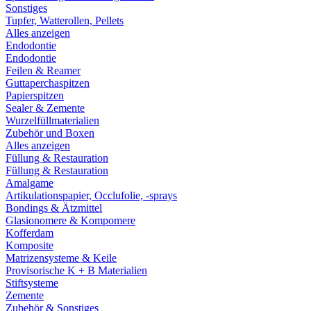
Sonstiges
Tupfer, Watterollen, Pellets
Alles anzeigen
Endodontie
Endodontie
Feilen & Reamer
Guttaperchaspitzen
Papierspitzen
Sealer & Zemente
Wurzelfüllmaterialien
Zubehör und Boxen
Alles anzeigen
Füllung & Restauration
Füllung & Restauration
Amalgame
Artikulationspapier, Occlufolie, -sprays
Bondings & Ätzmittel
Glasionomere & Kompomere
Kofferdam
Komposite
Matrizensysteme & Keile
Provisorische K + B Materialien
Stiftsysteme
Zemente
Zubehör & Sonstiges