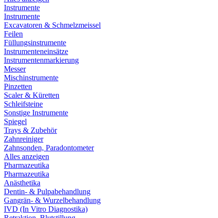
Instrumente
Instrumente
Excavatoren & Schmelzmeissel
Feilen
Füllungsinstrumente
Instrumenteneinsätze
Instrumentenmarkierung
Messer
Mischinstrumente
Pinzetten
Scaler & Küretten
Schleifsteine
Sonstige Instrumente
Spiegel
Trays & Zubehör
Zahnreiniger
Zahnsonden, Paradontometer
Alles anzeigen
Pharmazeutika
Pharmazeutika
Anästhetika
Dentin- & Pulpabehandlung
Gangrän- & Wurzelbehandlung
IVD (In Vitro Diagnostika)
Retraktion, Blutstillung