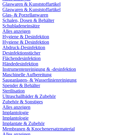
Glaswaren & Kunststoffartikel
Glaswaren & Kunststoffartikel
Glas- & Porzellanwaren
Schalen, Dosen & Behälter
Schubladeneinsätze
Alles anzeigen
Hygiene & Desinfektion
Hygiene & Desinfektion
Abdruck-Desinfektion
Desinfektionstücher
Flächendesinfektion
Händedesinfektion
Instrumentenreinigung & -desinfektion
Maschinelle Aufbereitung
Sauganlagen- & Wasserlinienreinigung
Spender & Behälter
Sterilisation
Ultraschallbäder & Zubehör
Zubehör & Sonstiges
Alles anzeigen
Implantologie
Implantologie
Implantate & Zubehör
Membranen & Knochenersatzmaterial
Alles anzeigen