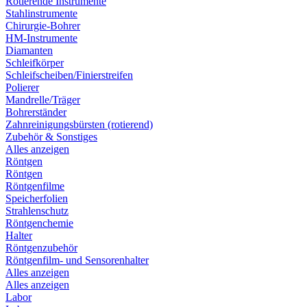
Rotierende Instrumente
Stahlinstrumente
Chirurgie-Bohrer
HM-Instrumente
Diamanten
Schleifkörper
Schleifscheiben/Finierstreifen
Polierer
Mandrelle/Träger
Bohrerständer
Zahnreinigungsbürsten (rotierend)
Zubehör & Sonstiges
Alles anzeigen
Röntgen
Röntgen
Röntgenfilme
Speicherfolien
Strahlenschutz
Röntgenchemie
Halter
Röntgenzubehör
Röntgenfilm- und Sensorenhalter
Alles anzeigen
Alles anzeigen
Labor