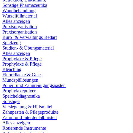
Sonstige Pharmazeutika
Wundbehandlung
Wurzelfüllmaterial
Alles anzeigen
Praxisorganisation
Praxisorganisation
Büro- & Verwaltungs-Bedarf
Spielzeug
Studien- & Übungsmaterial
Alles anzeigen
Prophylaxe & Pflege
Prophylaxe & Pflege
Bleaching
Fluoridlacke & Gele
Mundspüllösungen
Polier- und Zahnreinigungspasten
Prophylaxepulver
Speicheldiagnostika
Sonstiges
Versiegelung & Hilfsmittel
Zahnpasten & Pflegeprodukte
Zahn- und Interdentalbürsten
Alles anzeigen
Rotierende Instrumente