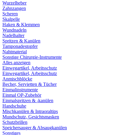
Wurzelheber
Zahnzangen
Scheren
Skalpelle
Haken & Klemmen
Wundnadeln
Nadelhalter
Spritzen & Kanülen
Tamponadestopfer
Nahtmaterial
Sonstige Chirurgie-Instrumente
Alles anzeigen
Einwegartikel, Arbeitsschutz
Einwegartikel, Arbeitsschutz
Anmischblöcke
Becher, Servietten & Tücher
Einmalinstrumente
Einmal OP-Zubehör
Einmalspritzen & -kanülen
Handschuhe
Mischkanülen & Intraoraltips
Mundschutz, Gesichtsmasken
Schutzbrillen
Speichersauger & Absaugkanülen
Sonstiges