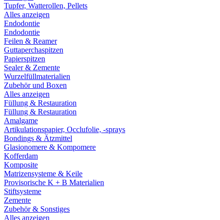
Tupfer, Watterollen, Pellets
Alles anzeigen
Endodontie
Endodontie
Feilen & Reamer
Guttaperchaspitzen
Papierspitzen
Sealer & Zemente
Wurzelfüllmaterialien
Zubehör und Boxen
Alles anzeigen
Füllung & Restauration
Füllung & Restauration
Amalgame
Artikulationspapier, Occlufolie, -sprays
Bondings & Ätzmittel
Glasionomere & Kompomere
Kofferdam
Komposite
Matrizensysteme & Keile
Provisorische K + B Materialien
Stiftsysteme
Zemente
Zubehör & Sonstiges
Alles anzeigen