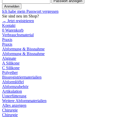
Passwort anzeigen
Anmelden
Ich habe mein Passwort vergessen
Sie sind neu im Shop?
→ Jetzt registrieren
Kontakt
0
Warenkorb
Verbrauchsmaterial
Praxis
Praxis
Abformung & Bissnahme
Abformung & Bissnahme
Alginate
A Silikone
C Silikone
Polyether
Bissregistriermaterialien
Abformlöffel
Abformzubehör
Artikulation
Unterfütterung
Weitere Abformmaterialien
Alles anzeigen
Chirurgie
Chirurgie