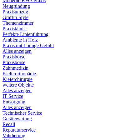
Moderne KFO-Praxis
Neugründung
Praxisumzug
Graffiti-Style
Themenzimmer
Praxisklinik
Perfekte Linienführung
Ambiente in Holz
Praxis mit Lounge Gefühl
Alles anzeigen
Praxisbörse
Praxisbörse
Zahnmedizin
Kieferorthopädie
Kieferchirurgie
weitere Objekte
Alles anzeigen
IT Service
Entsorgung
Alles anzeigen
Technischer Service
Gerätewartung
Recall
Reparaturservice
Validierung