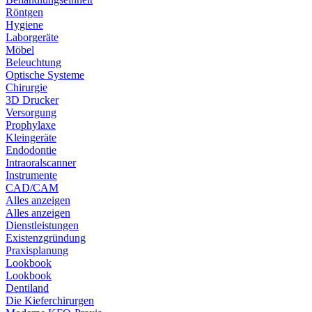
Röntgen
Hygiene
Laborgeräte
Möbel
Beleuchtung
Optische Systeme
Chirurgie
3D Drucker
Versorgung
Prophylaxe
Kleingeräte
Endodontie
Intraoralscanner
Instrumente
CAD/CAM
Alles anzeigen
Alles anzeigen
Dienstleistungen
Existenzgründung
Praxisplanung
Lookbook
Lookbook
Dentiland
Die Kieferchirurgen