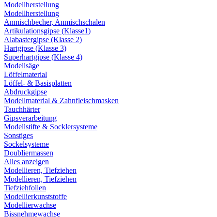
Modellherstellung
Modellherstellung
Anmischbecher, Anmischschalen
Artikulationsgipse (Klasse1)
Alabastergipse (Klasse 2)
Hartgipse (Klasse 3)
Superhartgipse (Klasse 4)
Modellsäge
Löffelmaterial
Löffel- & Basisplatten
Abdruckgipse
Modellmaterial & Zahnfleischmasken
Tauchhärter
Gipsverarbeitung
Modellstifte & Socklersysteme
Sonstiges
Sockelsysteme
Doubliermassen
Alles anzeigen
Modellieren, Tiefziehen
Modellieren, Tiefziehen
Tiefziehfolien
Modellierkunststoffe
Modellierwachse
Bissnehmewachse