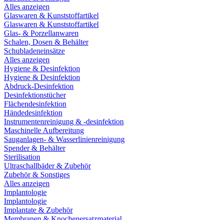
Alles anzeigen
Glaswaren & Kunststoffartikel
Glaswaren & Kunststoffartikel
Glas- & Porzellanwaren
Schalen, Dosen & Behälter
Schubladeneinsätze
Alles anzeigen
Hygiene & Desinfektion
Hygiene & Desinfektion
Abdruck-Desinfektion
Desinfektionstücher
Flächendesinfektion
Händedesinfektion
Instrumentenreinigung & -desinfektion
Maschinelle Aufbereitung
Sauganlagen- & Wasserlinienreinigung
Spender & Behälter
Sterilisation
Ultraschallbäder & Zubehör
Zubehör & Sonstiges
Alles anzeigen
Implantologie
Implantologie
Implantate & Zubehör
Membranen & Knochenersatzmaterial