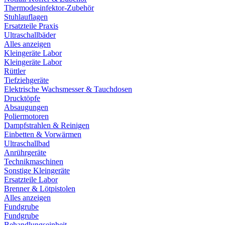
Thermodesinfektor-Zubehör
Stuhlauflagen
Ersatzteile Praxis
Ultraschallbäder
Alles anzeigen
Kleingeräte Labor
Kleingeräte Labor
Rüttler
Tiefziehgeräte
Elektrische Wachsmesser & Tauchdosen
Drucktöpfe
Absaugungen
Poliermotoren
Dampfstrahlen & Reinigen
Einbetten & Vorwärmen
Ultraschallbad
Anrührgeräte
Technikmaschinen
Sonstige Kleingeräte
Ersatzteile Labor
Brenner & Lötpistolen
Alles anzeigen
Fundgrube
Fundgrube
Behandlungseinheit