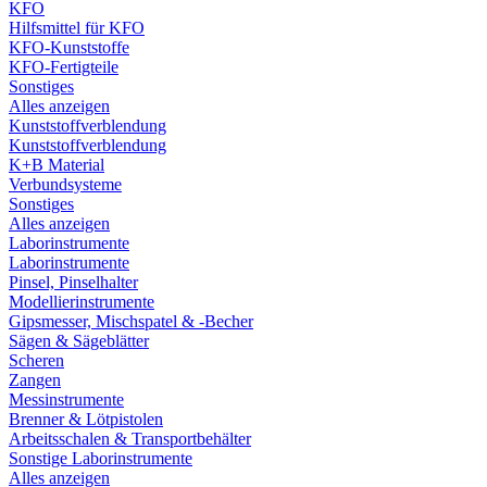
KFO
Hilfsmittel für KFO
KFO-Kunststoffe
KFO-Fertigteile
Sonstiges
Alles anzeigen
Kunststoffverblendung
Kunststoffverblendung
K+B Material
Verbundsysteme
Sonstiges
Alles anzeigen
Laborinstrumente
Laborinstrumente
Pinsel, Pinselhalter
Modellierinstrumente
Gipsmesser, Mischspatel & -Becher
Sägen & Sägeblätter
Scheren
Zangen
Messinstrumente
Brenner & Lötpistolen
Arbeitsschalen & Transportbehälter
Sonstige Laborinstrumente
Alles anzeigen