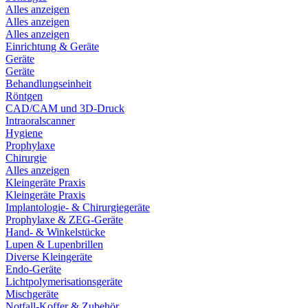
Alles anzeigen
Alles anzeigen
Alles anzeigen
Einrichtung & Geräte
Geräte
Geräte
Behandlungseinheit
Röntgen
CAD/CAM und 3D-Druck
Intraoralscanner
Hygiene
Prophylaxe
Chirurgie
Alles anzeigen
Kleingeräte Praxis
Kleingeräte Praxis
Implantologie- & Chirurgiegeräte
Prophylaxe & ZEG-Geräte
Hand- & Winkelstücke
Lupen & Lupenbrillen
Diverse Kleingeräte
Endo-Geräte
Lichtpolymerisationsgeräte
Mischgeräte
Notfall-Koffer & Zubehör