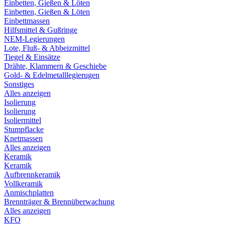
Einbetten, Gießen & Löten
Einbetten, Gießen & Löten
Einbettmassen
Hilfsmittel & Gußringe
NEM-Legierungen
Lote, Fluß- & Abbeizmittel
Tiegel & Einsätze
Drähte, Klammern & Geschiebe
Gold- & Edelmetalllegierugen
Sonstiges
Alles anzeigen
Isolierung
Isolierung
Isoliermittel
Stumpflacke
Knetmassen
Alles anzeigen
Keramik
Keramik
Aufbrennkeramik
Vollkeramik
Anmischplatten
Brennträger & Brennüberwachung
Alles anzeigen
KFO