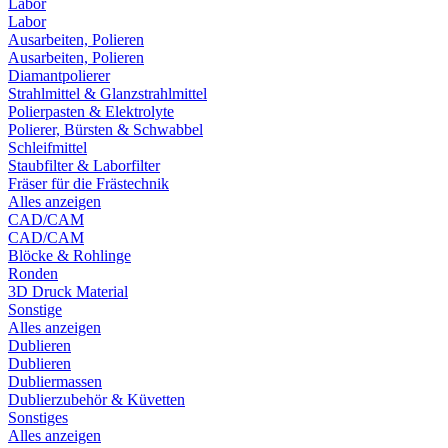
Labor
Labor
Ausarbeiten, Polieren
Ausarbeiten, Polieren
Diamantpolierer
Strahlmittel & Glanzstrahlmittel
Polierpasten & Elektrolyte
Polierer, Bürsten & Schwabbel
Schleifmittel
Staubfilter & Laborfilter
Fräser für die Frästechnik
Alles anzeigen
CAD/CAM
CAD/CAM
Blöcke & Rohlinge
Ronden
3D Druck Material
Sonstige
Alles anzeigen
Dublieren
Dublieren
Dubliermassen
Dublierzubehör & Küvetten
Sonstiges
Alles anzeigen