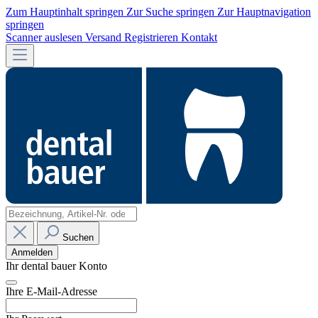
Zum Hauptinhalt springen
Zur Suche springen
Zur Hauptnavigation
springen
Scanner auslesen
Versand
Registrieren
Kontakt
Suchen
Anmelden
Ihr dental bauer Konto
Ihre E-Mail-Adresse