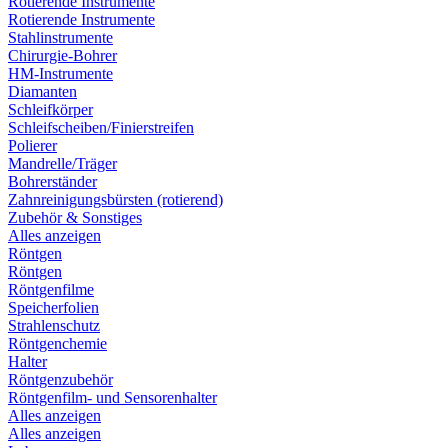
Rotierende Instrumente
Rotierende Instrumente
Stahlinstrumente
Chirurgie-Bohrer
HM-Instrumente
Diamanten
Schleifkörper
Schleifscheiben/Finierstreifen
Polierer
Mandrelle/Träger
Bohrerständer
Zahnreinigungsbürsten (rotierend)
Zubehör & Sonstiges
Alles anzeigen
Röntgen
Röntgen
Röntgenfilme
Speicherfolien
Strahlenschutz
Röntgenchemie
Halter
Röntgenzubehör
Röntgenfilm- und Sensorenhalter
Alles anzeigen
Alles anzeigen