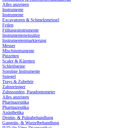
Alles anzeigen
Instrumente
Instrumente
Excavatoren & Schmelzmeissel
Feilen
Füllungsinstrumente
Instrumenteneinsätze
Instrumentenmarkierung
Messer
Mischinstrumente
Pinzetten
Scaler & Küretten
Schleifsteine
Sonstige Instrumente
Spiegel
Trays & Zubehör
Zahnreiniger
Zahnsonden, Paradontometer
Alles anzeigen
Pharmazeutika
Pharmazeutika
Anästhetika
Dentin- & Pulpabehandlung
Gangrän- & Wurzelbehandlung
IVD (In Vitro Diagnostika)