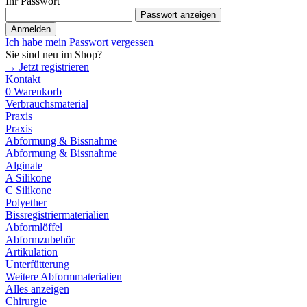
Ihr Passwort
Passwort anzeigen
Anmelden
Ich habe mein Passwort vergessen
Sie sind neu im Shop?
→ Jetzt registrieren
Kontakt
0
Warenkorb
Verbrauchsmaterial
Praxis
Praxis
Abformung & Bissnahme
Abformung & Bissnahme
Alginate
A Silikone
C Silikone
Polyether
Bissregistriermaterialien
Abformlöffel
Abformzubehör
Artikulation
Unterfütterung
Weitere Abformmaterialien
Alles anzeigen
Chirurgie