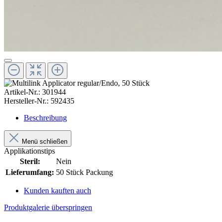
Artikel-Nr.:
301944
Hersteller-Nr.:
592435
Beschreibung
Menü schließen
Applikationstips
Steril:
Nein
Lieferumfang:
50 Stück Packung
Kunden kauften auch
Produktgalerie überspringen