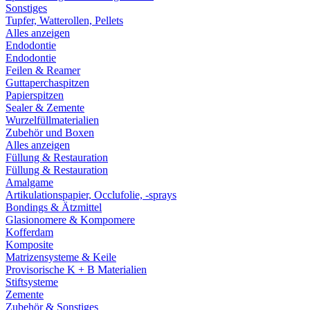
Sonstiges
Tupfer, Watterollen, Pellets
Alles anzeigen
Endodontie
Endodontie
Feilen & Reamer
Guttaperchaspitzen
Papierspitzen
Sealer & Zemente
Wurzelfüllmaterialien
Zubehör und Boxen
Alles anzeigen
Füllung & Restauration
Füllung & Restauration
Amalgame
Artikulationspapier, Occlufolie, -sprays
Bondings & Ätzmittel
Glasionomere & Kompomere
Kofferdam
Komposite
Matrizensysteme & Keile
Provisorische K + B Materialien
Stiftsysteme
Zemente
Zubehör & Sonstiges