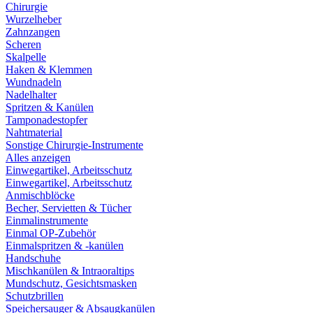
Chirurgie
Wurzelheber
Zahnzangen
Scheren
Skalpelle
Haken & Klemmen
Wundnadeln
Nadelhalter
Spritzen & Kanülen
Tamponadestopfer
Nahtmaterial
Sonstige Chirurgie-Instrumente
Alles anzeigen
Einwegartikel, Arbeitsschutz
Einwegartikel, Arbeitsschutz
Anmischblöcke
Becher, Servietten & Tücher
Einmalinstrumente
Einmal OP-Zubehör
Einmalspritzen & -kanülen
Handschuhe
Mischkanülen & Intraoraltips
Mundschutz, Gesichtsmasken
Schutzbrillen
Speichersauger & Absaugkanülen