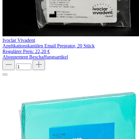
Ivoclar Vivadent
Applikationskanülen Email Preprator, 20 Stück
Regulärer Preis:
22,20 €
Abonnement
Beschaffungsartikel