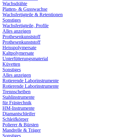
Wachsdrähte
Platten- & Gusswachse
Wachsfertigteile & Retentionen
Sonstiges
Wachsfertigteile, Profile
Alles anzeigen
Prothesenkunststoff
Prothesenkunststoff
Heisspolymersate
Kaltpolymersate
Unterfütterungsmaterial
Küvetten
Sonstiges
Alles anzeigen
Rotierende Laborinstrumente
Rotierende Laborinstrumente
Trennscheiben
Stahlinstrumente
für Frästechnik
HM-Instrumente
Diamantschleifer
Schleifkörper
Polierer & Bürsten
Mandrelle & Träger
Sonstiges