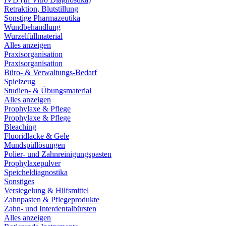
Retraktion, Blutstillung
Sonstige Pharmazeutika
Wundbehandlung
Wurzelfüllmaterial
Alles anzeigen
Praxisorganisation
Praxisorganisation
Büro- & Verwaltungs-Bedarf
Spielzeug
Studien- & Übungsmaterial
Alles anzeigen
Prophylaxe & Pflege
Prophylaxe & Pflege
Bleaching
Fluoridlacke & Gele
Mundspüllösungen
Polier- und Zahnreinigungspasten
Prophylaxepulver
Speicheldiagnostika
Sonstiges
Versiegelung & Hilfsmittel
Zahnpasten & Pflegeprodukte
Zahn- und Interdentalbürsten
Alles anzeigen