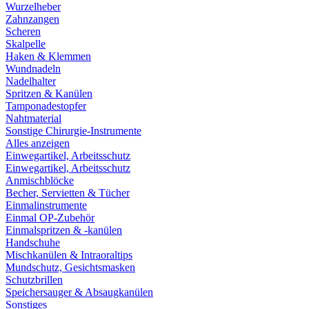
Wurzelheber
Zahnzangen
Scheren
Skalpelle
Haken & Klemmen
Wundnadeln
Nadelhalter
Spritzen & Kanülen
Tamponadestopfer
Nahtmaterial
Sonstige Chirurgie-Instrumente
Alles anzeigen
Einwegartikel, Arbeitsschutz
Einwegartikel, Arbeitsschutz
Anmischblöcke
Becher, Servietten & Tücher
Einmalinstrumente
Einmal OP-Zubehör
Einmalspritzen & -kanülen
Handschuhe
Mischkanülen & Intraoraltips
Mundschutz, Gesichtsmasken
Schutzbrillen
Speichersauger & Absaugkanülen
Sonstiges