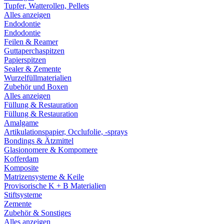
Tupfer, Watterollen, Pellets
Alles anzeigen
Endodontie
Endodontie
Feilen & Reamer
Guttaperchaspitzen
Papierspitzen
Sealer & Zemente
Wurzelfüllmaterialien
Zubehör und Boxen
Alles anzeigen
Füllung & Restauration
Füllung & Restauration
Amalgame
Artikulationspapier, Occlufolie, -sprays
Bondings & Ätzmittel
Glasionomere & Kompomere
Kofferdam
Komposite
Matrizensysteme & Keile
Provisorische K + B Materialien
Stiftsysteme
Zemente
Zubehör & Sonstiges
Alles anzeigen