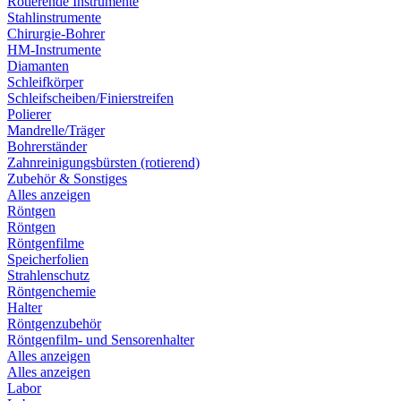
Rotierende Instrumente
Stahlinstrumente
Chirurgie-Bohrer
HM-Instrumente
Diamanten
Schleifkörper
Schleifscheiben/Finierstreifen
Polierer
Mandrelle/Träger
Bohrerständer
Zahnreinigungsbürsten (rotierend)
Zubehör & Sonstiges
Alles anzeigen
Röntgen
Röntgen
Röntgenfilme
Speicherfolien
Strahlenschutz
Röntgenchemie
Halter
Röntgenzubehör
Röntgenfilm- und Sensorenhalter
Alles anzeigen
Alles anzeigen
Labor