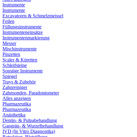
Instrumente
Instrumente
Excavatoren & Schmelzmeissel
Feilen
Füllungsinstrumente
Instrumenteneinsätze
Instrumentenmarkierung
Messer
Mischinstrumente
Pinzetten
Scaler & Küretten
Schleifsteine
Sonstige Instrumente
Spiegel
Trays & Zubehör
Zahnreiniger
Zahnsonden, Paradontometer
Alles anzeigen
Pharmazeutika
Pharmazeutika
Anästhetika
Dentin- & Pulpabehandlung
Gangrän- & Wurzelbehandlung
IVD (In Vitro Diagnostika)
Retraktion, Blutstillung