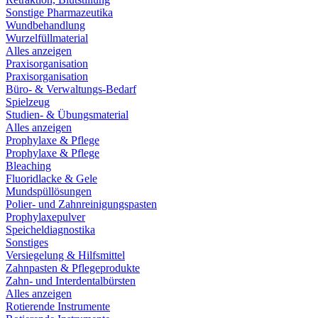
Sonstige Pharmazeutika
Wundbehandlung
Wurzelfüllmaterial
Alles anzeigen
Praxisorganisation
Praxisorganisation
Büro- & Verwaltungs-Bedarf
Spielzeug
Studien- & Übungsmaterial
Alles anzeigen
Prophylaxe & Pflege
Prophylaxe & Pflege
Bleaching
Fluoridlacke & Gele
Mundspüllösungen
Polier- und Zahnreinigungspasten
Prophylaxepulver
Speicheldiagnostika
Sonstiges
Versiegelung & Hilfsmittel
Zahnpasten & Pflegeprodukte
Zahn- und Interdentalbürsten
Alles anzeigen
Rotierende Instrumente