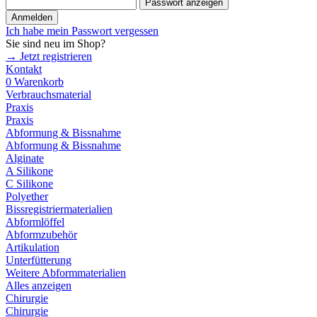
Passwort anzeigen
Anmelden
Ich habe mein Passwort vergessen
Sie sind neu im Shop?
→ Jetzt registrieren
Kontakt
0
Warenkorb
Verbrauchsmaterial
Praxis
Praxis
Abformung & Bissnahme
Abformung & Bissnahme
Alginate
A Silikone
C Silikone
Polyether
Bissregistriermaterialien
Abformlöffel
Abformzubehör
Artikulation
Unterfütterung
Weitere Abformmaterialien
Alles anzeigen
Chirurgie
Chirurgie