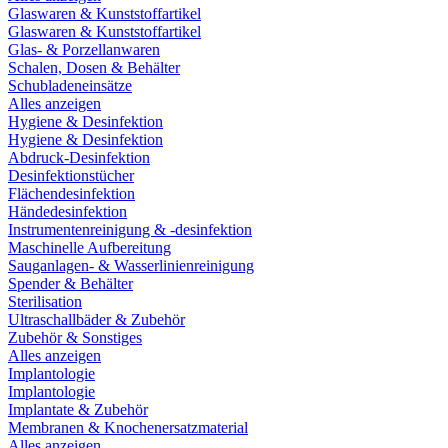
Glaswaren & Kunststoffartikel
Glaswaren & Kunststoffartikel
Glas- & Porzellanwaren
Schalen, Dosen & Behälter
Schubladeneinsätze
Alles anzeigen
Hygiene & Desinfektion
Hygiene & Desinfektion
Abdruck-Desinfektion
Desinfektionstücher
Flächendesinfektion
Händedesinfektion
Instrumentenreinigung & -desinfektion
Maschinelle Aufbereitung
Sauganlagen- & Wasserlinienreinigung
Spender & Behälter
Sterilisation
Ultraschallbäder & Zubehör
Zubehör & Sonstiges
Alles anzeigen
Implantologie
Implantologie
Implantate & Zubehör
Membranen & Knochenersatzmaterial
Alles anzeigen