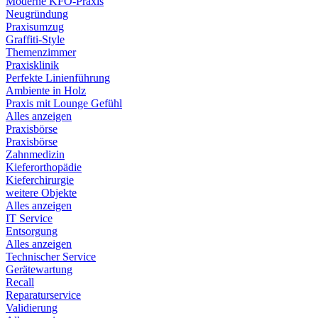
Moderne KFO-Praxis
Neugründung
Praxisumzug
Graffiti-Style
Themenzimmer
Praxisklinik
Perfekte Linienführung
Ambiente in Holz
Praxis mit Lounge Gefühl
Alles anzeigen
Praxisbörse
Praxisbörse
Zahnmedizin
Kieferorthopädie
Kieferchirurgie
weitere Objekte
Alles anzeigen
IT Service
Entsorgung
Alles anzeigen
Technischer Service
Gerätewartung
Recall
Reparaturservice
Validierung