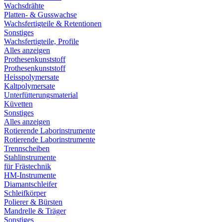
Wachsdrähte
Platten- & Gusswachse
Wachsfertigteile & Retentionen
Sonstiges
Wachsfertigteile, Profile
Alles anzeigen
Prothesenkunststoff
Prothesenkunststoff
Heisspolymersate
Kaltpolymersate
Unterfütterungsmaterial
Küvetten
Sonstiges
Alles anzeigen
Rotierende Laborinstrumente
Rotierende Laborinstrumente
Trennscheiben
Stahlinstrumente
für Frästechnik
HM-Instrumente
Diamantschleifer
Schleifkörper
Polierer & Bürsten
Mandrelle & Träger
Sonstiges