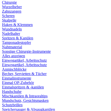
Chirurgie
Wurzelheber
Zahnzangen
Scheren
Skalpelle
Haken & Klemmen
Wundnadeln
Nadelhalter
Spritzen & Kanülen
Tamponadestopfer
Nahtmaterial
Sonstige Chirurgie-Instrumente
Alles anzeigen
Einwegartikel, Arbeitsschutz
Einwegartikel, Arbeitsschutz
Anmischblöcke
Becher, Servietten & Tücher
Einmalinstrumente
Einmal OP-Zubehör
Einmalspritzen & -kanülen
Handschuhe
Mischkanülen & Intraoraltips
Mundschutz, Gesichtsmasken
Schutzbrillen
Speichersauger & Absaugkanülen