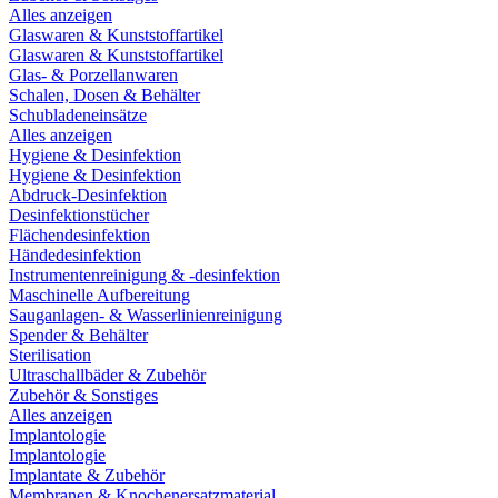
Alles anzeigen
Glaswaren & Kunststoffartikel
Glaswaren & Kunststoffartikel
Glas- & Porzellanwaren
Schalen, Dosen & Behälter
Schubladeneinsätze
Alles anzeigen
Hygiene & Desinfektion
Hygiene & Desinfektion
Abdruck-Desinfektion
Desinfektionstücher
Flächendesinfektion
Händedesinfektion
Instrumentenreinigung & -desinfektion
Maschinelle Aufbereitung
Sauganlagen- & Wasserlinienreinigung
Spender & Behälter
Sterilisation
Ultraschallbäder & Zubehör
Zubehör & Sonstiges
Alles anzeigen
Implantologie
Implantologie
Implantate & Zubehör
Membranen & Knochenersatzmaterial