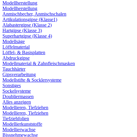
Modellherstellung
Modellherstellung
Anmischbecher, Anmischschalen
Artikulationsgipse (Klasse1)
Alabastergipse (Klasse 2)
Hartgipse (Klasse 3)
Superhartgipse (Klasse 4)
Modellsäge
Löffelmaterial
Löffel- & Basisplatten
Abdruckgipse
Modellmaterial & Zahnfleischmasken
Tauchhärter
Gipsverarbeitung
Modellstifte & Socklersysteme
Sonstiges
Sockelsysteme
Doubliermassen
Alles anzeigen
Modellieren, Tiefziehen
Modellieren, Tiefziehen
Tiefziehfolien
Modellierkunststoffe
Modellierwachse
Bissnehmewachse