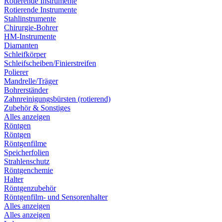
Rotierende Instrumente
Rotierende Instrumente
Stahlinstrumente
Chirurgie-Bohrer
HM-Instrumente
Diamanten
Schleifkörper
Schleifscheiben/Finierstreifen
Polierer
Mandrelle/Träger
Bohrerständer
Zahnreinigungsbürsten (rotierend)
Zubehör & Sonstiges
Alles anzeigen
Röntgen
Röntgen
Röntgenfilme
Speicherfolien
Strahlenschutz
Röntgenchemie
Halter
Röntgenzubehör
Röntgenfilm- und Sensorenhalter
Alles anzeigen
Alles anzeigen