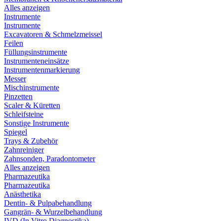
Alles anzeigen
Instrumente
Instrumente
Excavatoren & Schmelzmeissel
Feilen
Füllungsinstrumente
Instrumenteneinsätze
Instrumentenmarkierung
Messer
Mischinstrumente
Pinzetten
Scaler & Küretten
Schleifsteine
Sonstige Instrumente
Spiegel
Trays & Zubehör
Zahnreiniger
Zahnsonden, Paradontometer
Alles anzeigen
Pharmazeutika
Pharmazeutika
Anästhetika
Dentin- & Pulpabehandlung
Gangrän- & Wurzelbehandlung
IVD (In Vitro Diagnostika)