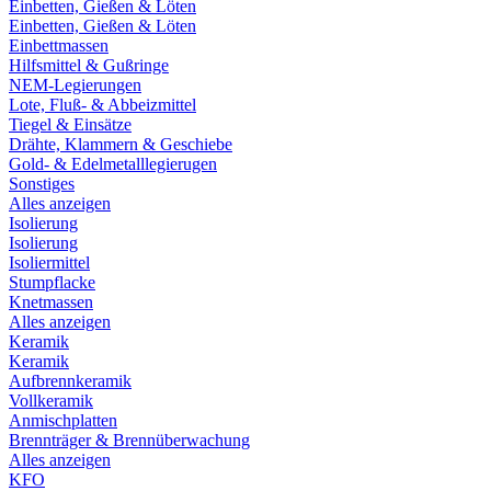
Einbetten, Gießen & Löten
Einbetten, Gießen & Löten
Einbettmassen
Hilfsmittel & Gußringe
NEM-Legierungen
Lote, Fluß- & Abbeizmittel
Tiegel & Einsätze
Drähte, Klammern & Geschiebe
Gold- & Edelmetalllegierugen
Sonstiges
Alles anzeigen
Isolierung
Isolierung
Isoliermittel
Stumpflacke
Knetmassen
Alles anzeigen
Keramik
Keramik
Aufbrennkeramik
Vollkeramik
Anmischplatten
Brennträger & Brennüberwachung
Alles anzeigen
KFO