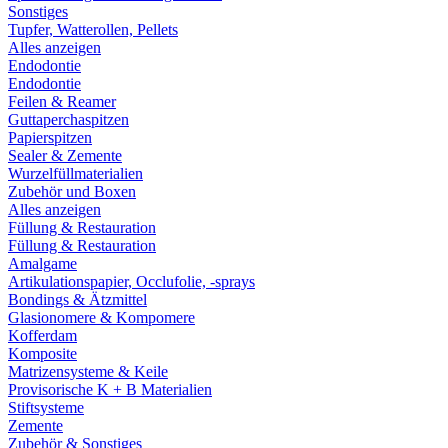
Sonstiges
Tupfer, Watterollen, Pellets
Alles anzeigen
Endodontie
Endodontie
Feilen & Reamer
Guttaperchaspitzen
Papierspitzen
Sealer & Zemente
Wurzelfüllmaterialien
Zubehör und Boxen
Alles anzeigen
Füllung & Restauration
Füllung & Restauration
Amalgame
Artikulationspapier, Occlufolie, -sprays
Bondings & Ätzmittel
Glasionomere & Kompomere
Kofferdam
Komposite
Matrizensysteme & Keile
Provisorische K + B Materialien
Stiftsysteme
Zemente
Zubehör & Sonstiges