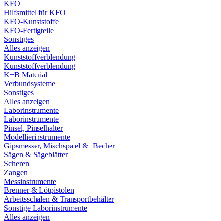
KFO
Hilfsmittel für KFO
KFO-Kunststoffe
KFO-Fertigteile
Sonstiges
Alles anzeigen
Kunststoffverblendung
Kunststoffverblendung
K+B Material
Verbundsysteme
Sonstiges
Alles anzeigen
Laborinstrumente
Laborinstrumente
Pinsel, Pinselhalter
Modellierinstrumente
Gipsmesser, Mischspatel & -Becher
Sägen & Sägeblätter
Scheren
Zangen
Messinstrumente
Brenner & Lötpistolen
Arbeitsschalen & Transportbehälter
Sonstige Laborinstrumente
Alles anzeigen