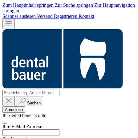
Zum Hauptinhalt springen
Zur Suche springen
Zur Hauptnavigation
springen
Scanner auslesen
Versand
Registrieren
Kontakt
Suchen
Anmelden
Ihr dental bauer Konto
Ihre E-Mail-Adresse