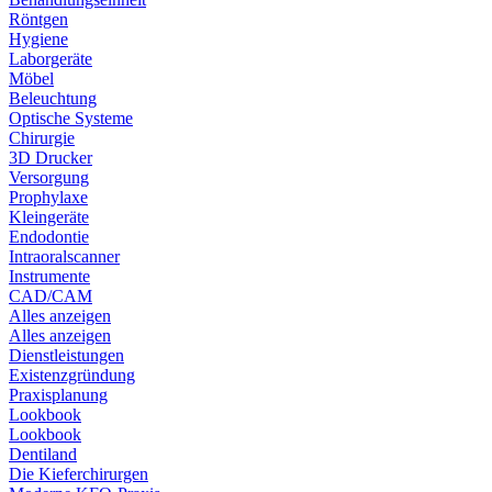
Röntgen
Hygiene
Laborgeräte
Möbel
Beleuchtung
Optische Systeme
Chirurgie
3D Drucker
Versorgung
Prophylaxe
Kleingeräte
Endodontie
Intraoralscanner
Instrumente
CAD/CAM
Alles anzeigen
Alles anzeigen
Dienstleistungen
Existenzgründung
Praxisplanung
Lookbook
Lookbook
Dentiland
Die Kieferchirurgen