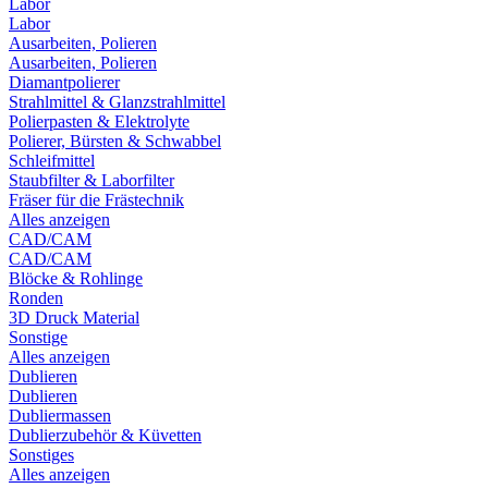
Labor
Labor
Ausarbeiten, Polieren
Ausarbeiten, Polieren
Diamantpolierer
Strahlmittel & Glanzstrahlmittel
Polierpasten & Elektrolyte
Polierer, Bürsten & Schwabbel
Schleifmittel
Staubfilter & Laborfilter
Fräser für die Frästechnik
Alles anzeigen
CAD/CAM
CAD/CAM
Blöcke & Rohlinge
Ronden
3D Druck Material
Sonstige
Alles anzeigen
Dublieren
Dublieren
Dubliermassen
Dublierzubehör & Küvetten
Sonstiges
Alles anzeigen