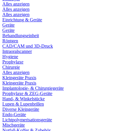
Alles anzeigen
Alles anzeigen
Alles anzeigen
Einrichtung & Geräte
Geräte
Geräte
Behandlungseinheit
Röntgen
CAD/CAM und 3D-Druck
Intraoralscanner
Hygiene
Prophylaxe
Chirurgie
Alles anzeigen
Kleingeräte Praxis
Kleingeräte Praxis
Implantologie- & Chirurgiegeräte
Prophylaxe & ZEG-Geräte
Hand- & Winkelstücke
Lupen & Lupenbrillen
Diverse Kleingeräte
Endo-Geräte
Lichtpolymerisationsgeräte
Mischgeräte
Notfall-Koffer & Zubehör