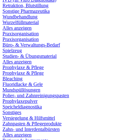
Retraktion, Blutstillung
Sonstige Pharmazeutika
Wundbehandlung
Wurzelfüllmaterial
Alles anzeigen
Praxisorganisation
Praxisorganisation
Büro- & Verwaltungs-Bedarf
Spielzeug
Studien- & Übungsmaterial
Alles anzeigen
Prophylaxe & Pflege
Prophylaxe & Pflege
Bleaching
Fluoridlacke & Gele
Mundspüllösungen
Polier- und Zahnreinigungspasten
Prophylaxepulver
Speicheldiagnostika
Sonstiges
Versiegelung & Hilfsmittel
Zahnpasten & Pflegeprodukte
Zahn- und Interdentalbürsten
Alles anzeigen