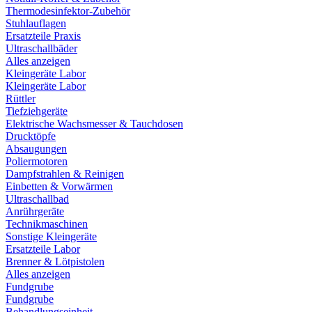
Thermodesinfektor-Zubehör
Stuhlauflagen
Ersatzteile Praxis
Ultraschallbäder
Alles anzeigen
Kleingeräte Labor
Kleingeräte Labor
Rüttler
Tiefziehgeräte
Elektrische Wachsmesser & Tauchdosen
Drucktöpfe
Absaugungen
Poliermotoren
Dampfstrahlen & Reinigen
Einbetten & Vorwärmen
Ultraschallbad
Anrührgeräte
Technikmaschinen
Sonstige Kleingeräte
Ersatzteile Labor
Brenner & Lötpistolen
Alles anzeigen
Fundgrube
Fundgrube
Behandlungseinheit