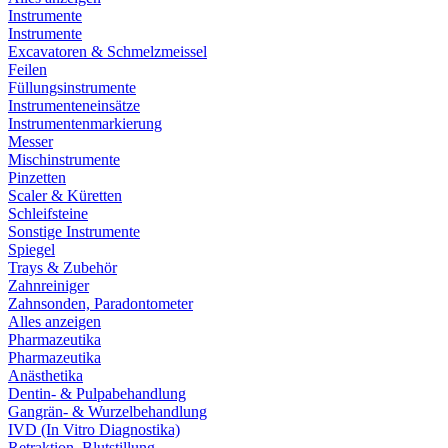
Instrumente
Instrumente
Excavatoren & Schmelzmeissel
Feilen
Füllungsinstrumente
Instrumenteneinsätze
Instrumentenmarkierung
Messer
Mischinstrumente
Pinzetten
Scaler & Küretten
Schleifsteine
Sonstige Instrumente
Spiegel
Trays & Zubehör
Zahnreiniger
Zahnsonden, Paradontometer
Alles anzeigen
Pharmazeutika
Pharmazeutika
Anästhetika
Dentin- & Pulpabehandlung
Gangrän- & Wurzelbehandlung
IVD (In Vitro Diagnostika)
Retraktion, Blutstillung