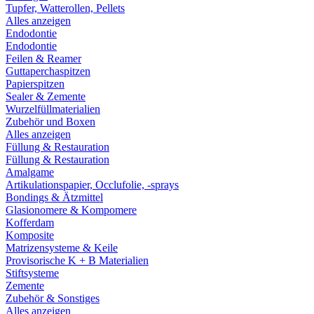
Tupfer, Watterollen, Pellets
Alles anzeigen
Endodontie
Endodontie
Feilen & Reamer
Guttaperchaspitzen
Papierspitzen
Sealer & Zemente
Wurzelfüllmaterialien
Zubehör und Boxen
Alles anzeigen
Füllung & Restauration
Füllung & Restauration
Amalgame
Artikulationspapier, Occlufolie, -sprays
Bondings & Ätzmittel
Glasionomere & Kompomere
Kofferdam
Komposite
Matrizensysteme & Keile
Provisorische K + B Materialien
Stiftsysteme
Zemente
Zubehör & Sonstiges
Alles anzeigen