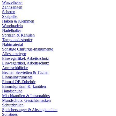
Wurzelheber
Zahnzangen
Scheren
Skalpelle
Haken & Klemmen
Wundnadeln
Nadelhalter
Spritzen & Kanülen
Tamponadestopfer
Nahtmaterial
Sonstige Chirurgie-Instrumente
Alles anzeigen
Einwegartikel, Arbeitsschutz
Einwegartikel, Arbeitsschutz
Anmischblöcke
Becher, Servietten & Tücher
Einmalinstrumente
Einmal OP-Zubehör
Einmalspritzen & -kanülen
Handschuhe
Mischkanülen & Intraoraltips
Mundschutz, Gesichtsmasken
Schutzbrillen
Speichersauger & Absaugkanülen
Sonstiges