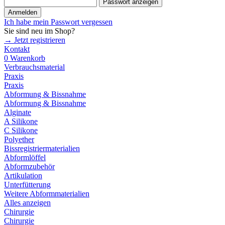
Passwort anzeigen
Anmelden
Ich habe mein Passwort vergessen
Sie sind neu im Shop?
→ Jetzt registrieren
Kontakt
0
Warenkorb
Verbrauchsmaterial
Praxis
Praxis
Abformung & Bissnahme
Abformung & Bissnahme
Alginate
A Silikone
C Silikone
Polyether
Bissregistriermaterialien
Abformlöffel
Abformzubehör
Artikulation
Unterfütterung
Weitere Abformmaterialien
Alles anzeigen
Chirurgie
Chirurgie