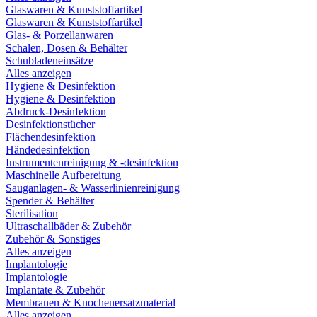
Glaswaren & Kunststoffartikel
Glaswaren & Kunststoffartikel
Glas- & Porzellanwaren
Schalen, Dosen & Behälter
Schubladeneinsätze
Alles anzeigen
Hygiene & Desinfektion
Hygiene & Desinfektion
Abdruck-Desinfektion
Desinfektionstücher
Flächendesinfektion
Händedesinfektion
Instrumentenreinigung & -desinfektion
Maschinelle Aufbereitung
Sauganlagen- & Wasserlinienreinigung
Spender & Behälter
Sterilisation
Ultraschallbäder & Zubehör
Zubehör & Sonstiges
Alles anzeigen
Implantologie
Implantologie
Implantate & Zubehör
Membranen & Knochenersatzmaterial
Alles anzeigen