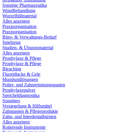
Sonstige Pharmazeutika
Wundbehandlung
Wurzelfüllmaterial
Alles anzeigen
Praxisorganisation
Praxisorganisation
Büro- & Verwaltungs-Bedarf
Spielzeug
Studien- & Übungsmaterial
Alles anzeigen
Prophylaxe & Pflege
Prophylaxe & Pflege
Bleaching
Fluoridlacke & Gele
Mundspüllösungen
Polier- und Zahnreinigungspasten
Prophylaxepulver
Speicheldiagnostika
Sonstiges
Versiegelung & Hilfsmittel
Zahnpasten & Pflegeprodukte
Zahn- und Interdentalbürsten
Alles anzeigen
Rotierende Instrumente