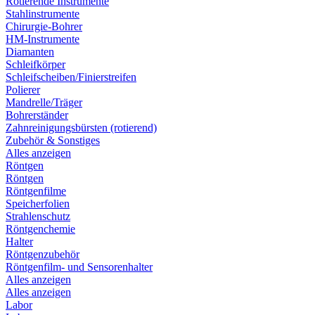
Rotierende Instrumente
Stahlinstrumente
Chirurgie-Bohrer
HM-Instrumente
Diamanten
Schleifkörper
Schleifscheiben/Finierstreifen
Polierer
Mandrelle/Träger
Bohrerständer
Zahnreinigungsbürsten (rotierend)
Zubehör & Sonstiges
Alles anzeigen
Röntgen
Röntgen
Röntgenfilme
Speicherfolien
Strahlenschutz
Röntgenchemie
Halter
Röntgenzubehör
Röntgenfilm- und Sensorenhalter
Alles anzeigen
Alles anzeigen
Labor