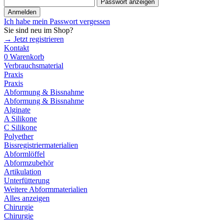
Passwort anzeigen
Anmelden
Ich habe mein Passwort vergessen
Sie sind neu im Shop?
→ Jetzt registrieren
Kontakt
0
Warenkorb
Verbrauchsmaterial
Praxis
Praxis
Abformung & Bissnahme
Abformung & Bissnahme
Alginate
A Silikone
C Silikone
Polyether
Bissregistriermaterialien
Abformlöffel
Abformzubehör
Artikulation
Unterfütterung
Weitere Abformmaterialien
Alles anzeigen
Chirurgie
Chirurgie