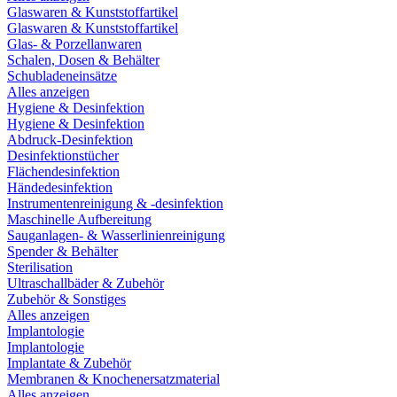
Glaswaren & Kunststoffartikel
Glaswaren & Kunststoffartikel
Glas- & Porzellanwaren
Schalen, Dosen & Behälter
Schubladeneinsätze
Alles anzeigen
Hygiene & Desinfektion
Hygiene & Desinfektion
Abdruck-Desinfektion
Desinfektionstücher
Flächendesinfektion
Händedesinfektion
Instrumentenreinigung & -desinfektion
Maschinelle Aufbereitung
Sauganlagen- & Wasserlinienreinigung
Spender & Behälter
Sterilisation
Ultraschallbäder & Zubehör
Zubehör & Sonstiges
Alles anzeigen
Implantologie
Implantologie
Implantate & Zubehör
Membranen & Knochenersatzmaterial
Alles anzeigen