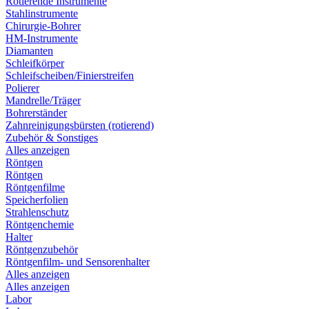
Rotierende Instrumente
Stahlinstrumente
Chirurgie-Bohrer
HM-Instrumente
Diamanten
Schleifkörper
Schleifscheiben/Finierstreifen
Polierer
Mandrelle/Träger
Bohrerständer
Zahnreinigungsbürsten (rotierend)
Zubehör & Sonstiges
Alles anzeigen
Röntgen
Röntgen
Röntgenfilme
Speicherfolien
Strahlenschutz
Röntgenchemie
Halter
Röntgenzubehör
Röntgenfilm- und Sensorenhalter
Alles anzeigen
Alles anzeigen
Labor