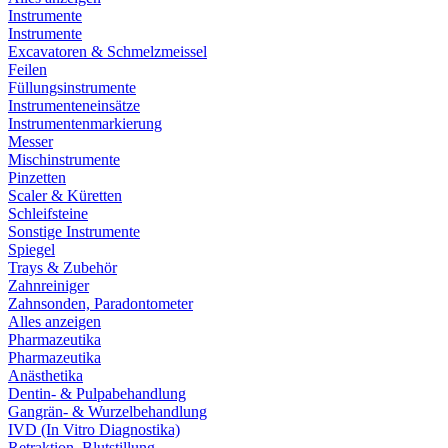
Instrumente
Instrumente
Excavatoren & Schmelzmeissel
Feilen
Füllungsinstrumente
Instrumenteneinsätze
Instrumentenmarkierung
Messer
Mischinstrumente
Pinzetten
Scaler & Küretten
Schleifsteine
Sonstige Instrumente
Spiegel
Trays & Zubehör
Zahnreiniger
Zahnsonden, Paradontometer
Alles anzeigen
Pharmazeutika
Pharmazeutika
Anästhetika
Dentin- & Pulpabehandlung
Gangrän- & Wurzelbehandlung
IVD (In Vitro Diagnostika)
Retraktion, Blutstillung