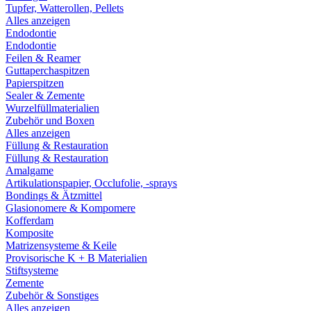
Tupfer, Watterollen, Pellets
Alles anzeigen
Endodontie
Endodontie
Feilen & Reamer
Guttaperchaspitzen
Papierspitzen
Sealer & Zemente
Wurzelfüllmaterialien
Zubehör und Boxen
Alles anzeigen
Füllung & Restauration
Füllung & Restauration
Amalgame
Artikulationspapier, Occlufolie, -sprays
Bondings & Ätzmittel
Glasionomere & Kompomere
Kofferdam
Komposite
Matrizensysteme & Keile
Provisorische K + B Materialien
Stiftsysteme
Zemente
Zubehör & Sonstiges
Alles anzeigen