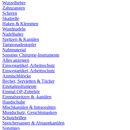
Wurzelheber
Zahnzangen
Scheren
Skalpelle
Haken & Klemmen
Wundnadeln
Nadelhalter
Spritzen & Kanülen
Tamponadestopfer
Nahtmaterial
Sonstige Chirurgie-Instrumente
Alles anzeigen
Einwegartikel, Arbeitsschutz
Einwegartikel, Arbeitsschutz
Anmischblöcke
Becher, Servietten & Tücher
Einmalinstrumente
Einmal OP-Zubehör
Einmalspritzen & -kanülen
Handschuhe
Mischkanülen & Intraoraltips
Mundschutz, Gesichtsmasken
Schutzbrillen
Speichersauger & Absaugkanülen
Sonstiges