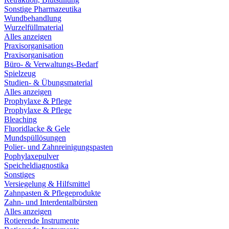
Sonstige Pharmazeutika
Wundbehandlung
Wurzelfüllmaterial
Alles anzeigen
Praxisorganisation
Praxisorganisation
Büro- & Verwaltungs-Bedarf
Spielzeug
Studien- & Übungsmaterial
Alles anzeigen
Prophylaxe & Pflege
Prophylaxe & Pflege
Bleaching
Fluoridlacke & Gele
Mundspüllösungen
Polier- und Zahnreinigungspasten
Pophylaxepulver
Speicheldiagnostika
Sonstiges
Versiegelung & Hilfsmittel
Zahnpasten & Pflegeprodukte
Zahn- und Interdentalbürsten
Alles anzeigen
Rotierende Instrumente