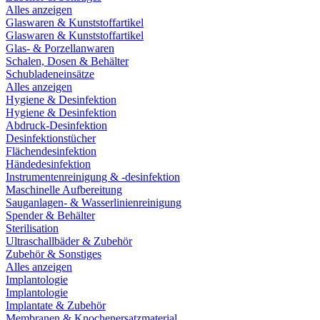
Alles anzeigen
Glaswaren & Kunststoffartikel
Glaswaren & Kunststoffartikel
Glas- & Porzellanwaren
Schalen, Dosen & Behälter
Schubladeneinsätze
Alles anzeigen
Hygiene & Desinfektion
Hygiene & Desinfektion
Abdruck-Desinfektion
Desinfektionstücher
Flächendesinfektion
Händedesinfektion
Instrumentenreinigung & -desinfektion
Maschinelle Aufbereitung
Sauganlagen- & Wasserlinienreinigung
Spender & Behälter
Sterilisation
Ultraschallbäder & Zubehör
Zubehör & Sonstiges
Alles anzeigen
Implantologie
Implantologie
Implantate & Zubehör
Membranen & Knochenersatzmaterial