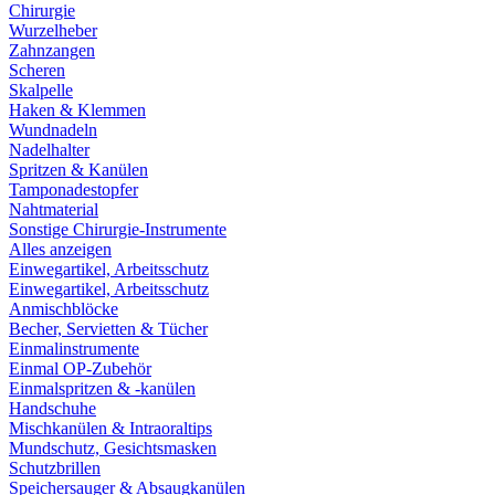
Chirurgie
Wurzelheber
Zahnzangen
Scheren
Skalpelle
Haken & Klemmen
Wundnadeln
Nadelhalter
Spritzen & Kanülen
Tamponadestopfer
Nahtmaterial
Sonstige Chirurgie-Instrumente
Alles anzeigen
Einwegartikel, Arbeitsschutz
Einwegartikel, Arbeitsschutz
Anmischblöcke
Becher, Servietten & Tücher
Einmalinstrumente
Einmal OP-Zubehör
Einmalspritzen & -kanülen
Handschuhe
Mischkanülen & Intraoraltips
Mundschutz, Gesichtsmasken
Schutzbrillen
Speichersauger & Absaugkanülen