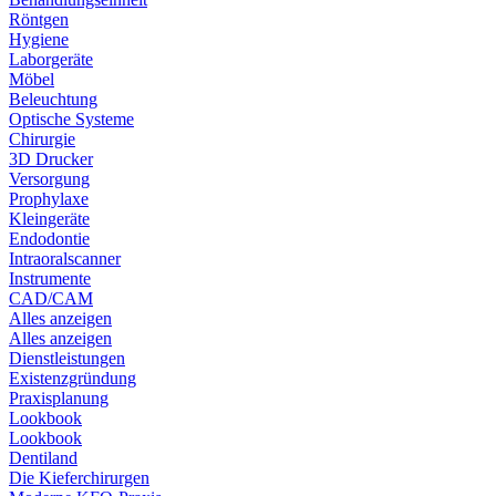
Röntgen
Hygiene
Laborgeräte
Möbel
Beleuchtung
Optische Systeme
Chirurgie
3D Drucker
Versorgung
Prophylaxe
Kleingeräte
Endodontie
Intraoralscanner
Instrumente
CAD/CAM
Alles anzeigen
Alles anzeigen
Dienstleistungen
Existenzgründung
Praxisplanung
Lookbook
Lookbook
Dentiland
Die Kieferchirurgen