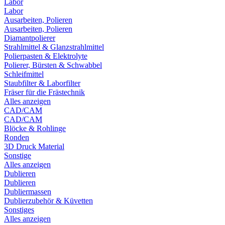
Labor
Labor
Ausarbeiten, Polieren
Ausarbeiten, Polieren
Diamantpolierer
Strahlmittel & Glanzstrahlmittel
Polierpasten & Elektrolyte
Polierer, Bürsten & Schwabbel
Schleifmittel
Staubfilter & Laborfilter
Fräser für die Frästechnik
Alles anzeigen
CAD/CAM
CAD/CAM
Blöcke & Rohlinge
Ronden
3D Druck Material
Sonstige
Alles anzeigen
Dublieren
Dublieren
Dubliermassen
Dublierzubehör & Küvetten
Sonstiges
Alles anzeigen