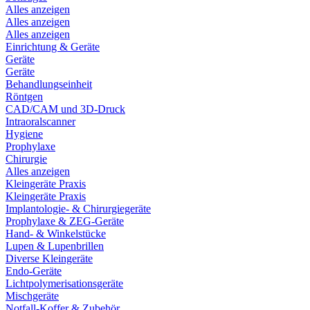
Alles anzeigen
Alles anzeigen
Alles anzeigen
Einrichtung & Geräte
Geräte
Geräte
Behandlungseinheit
Röntgen
CAD/CAM und 3D-Druck
Intraoralscanner
Hygiene
Prophylaxe
Chirurgie
Alles anzeigen
Kleingeräte Praxis
Kleingeräte Praxis
Implantologie- & Chirurgiegeräte
Prophylaxe & ZEG-Geräte
Hand- & Winkelstücke
Lupen & Lupenbrillen
Diverse Kleingeräte
Endo-Geräte
Lichtpolymerisationsgeräte
Mischgeräte
Notfall-Koffer & Zubehör