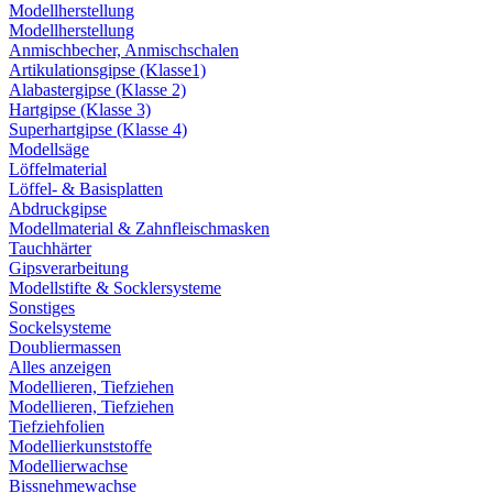
Modellherstellung
Modellherstellung
Anmischbecher, Anmischschalen
Artikulationsgipse (Klasse1)
Alabastergipse (Klasse 2)
Hartgipse (Klasse 3)
Superhartgipse (Klasse 4)
Modellsäge
Löffelmaterial
Löffel- & Basisplatten
Abdruckgipse
Modellmaterial & Zahnfleischmasken
Tauchhärter
Gipsverarbeitung
Modellstifte & Socklersysteme
Sonstiges
Sockelsysteme
Doubliermassen
Alles anzeigen
Modellieren, Tiefziehen
Modellieren, Tiefziehen
Tiefziehfolien
Modellierkunststoffe
Modellierwachse
Bissnehmewachse