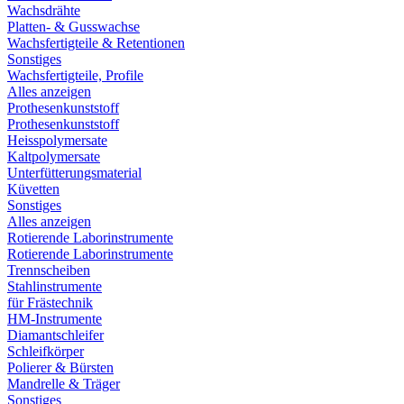
Wachsdrähte
Platten- & Gusswachse
Wachsfertigteile & Retentionen
Sonstiges
Wachsfertigteile, Profile
Alles anzeigen
Prothesenkunststoff
Prothesenkunststoff
Heisspolymersate
Kaltpolymersate
Unterfütterungsmaterial
Küvetten
Sonstiges
Alles anzeigen
Rotierende Laborinstrumente
Rotierende Laborinstrumente
Trennscheiben
Stahlinstrumente
für Frästechnik
HM-Instrumente
Diamantschleifer
Schleifkörper
Polierer & Bürsten
Mandrelle & Träger
Sonstiges