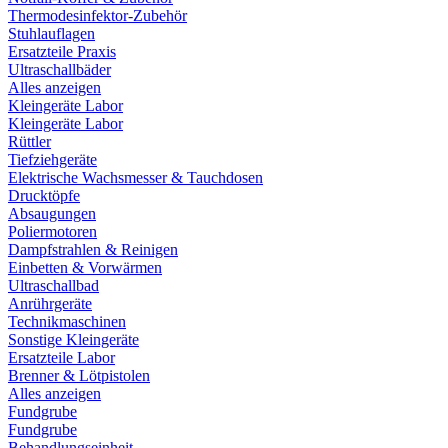
Thermodesinfektor-Zubehör
Stuhlauflagen
Ersatzteile Praxis
Ultraschallbäder
Alles anzeigen
Kleingeräte Labor
Kleingeräte Labor
Rüttler
Tiefziehgeräte
Elektrische Wachsmesser & Tauchdosen
Drucktöpfe
Absaugungen
Poliermotoren
Dampfstrahlen & Reinigen
Einbetten & Vorwärmen
Ultraschallbad
Anrührgeräte
Technikmaschinen
Sonstige Kleingeräte
Ersatzteile Labor
Brenner & Lötpistolen
Alles anzeigen
Fundgrube
Fundgrube
Behandlungseinheit