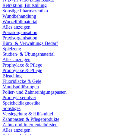
Retraktion, Blutstillung
Sonstige Pharmazeutika
Wundbehandlung
Wurzelfüllmaterial
Alles anzeigen
Praxisorganisation
Praxisorganisation
Büro- & Verwaltungs-Bedarf
Spielzeug
Studien- & Übungsmaterial
Alles anzeigen
Prophylaxe & Pflege
Prophylaxe & Pflege
Bleaching
Fluoridlacke & Gele
Mundspüllösungen
Polier- und Zahnreinigungspasten
Prophylaxepulver
Speicheldiagnostika
Sonstiges
Versiegelung & Hilfsmittel
Zahnpasten & Pflegeprodukte
Zahn- und Interdentalbürsten
Alles anzeigen