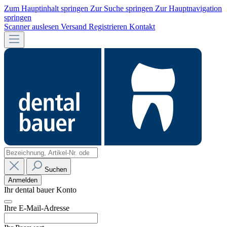
Zum Hauptinhalt springen
Zur Suche springen
Zur Hauptnavigation
springen
Scanner auslesen
Versand
Registrieren
Kontakt
Suchen
Anmelden
Ihr dental bauer Konto
Ihre E-Mail-Adresse