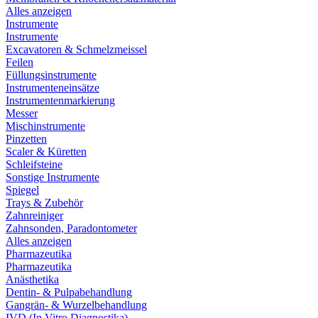
Alles anzeigen
Instrumente
Instrumente
Excavatoren & Schmelzmeissel
Feilen
Füllungsinstrumente
Instrumenteneinsätze
Instrumentenmarkierung
Messer
Mischinstrumente
Pinzetten
Scaler & Küretten
Schleifsteine
Sonstige Instrumente
Spiegel
Trays & Zubehör
Zahnreiniger
Zahnsonden, Paradontometer
Alles anzeigen
Pharmazeutika
Pharmazeutika
Anästhetika
Dentin- & Pulpabehandlung
Gangrän- & Wurzelbehandlung
IVD (In Vitro Diagnostika)