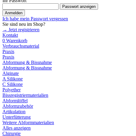
Ihr Passwort
Passwort anzeigen
Anmelden
Ich habe mein Passwort vergessen
Sie sind neu im Shop?
→ Jetzt registrieren
Kontakt
0
Warenkorb
Verbrauchsmaterial
Praxis
Praxis
Abformung & Bissnahme
Abformung & Bissnahme
Alginate
A Silikone
C Silikone
Polyether
Bissregistriermaterialien
Abformlöffel
Abformzubehör
Artikulation
Unterfütterung
Weitere Abformmaterialien
Alles anzeigen
Chirurgie