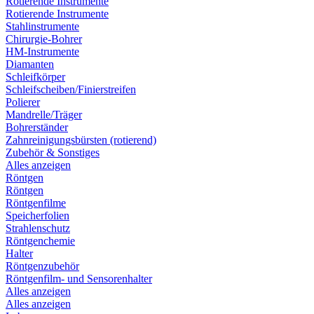
Rotierende Instrumente
Rotierende Instrumente
Stahlinstrumente
Chirurgie-Bohrer
HM-Instrumente
Diamanten
Schleifkörper
Schleifscheiben/Finierstreifen
Polierer
Mandrelle/Träger
Bohrerständer
Zahnreinigungsbürsten (rotierend)
Zubehör & Sonstiges
Alles anzeigen
Röntgen
Röntgen
Röntgenfilme
Speicherfolien
Strahlenschutz
Röntgenchemie
Halter
Röntgenzubehör
Röntgenfilm- und Sensorenhalter
Alles anzeigen
Alles anzeigen