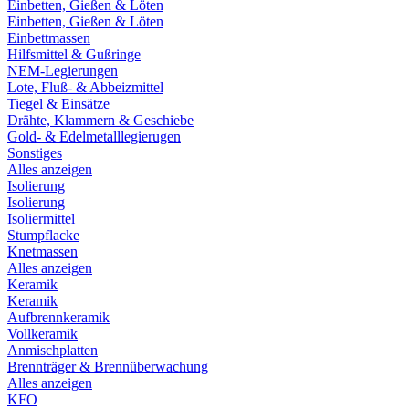
Einbetten, Gießen & Löten
Einbetten, Gießen & Löten
Einbettmassen
Hilfsmittel & Gußringe
NEM-Legierungen
Lote, Fluß- & Abbeizmittel
Tiegel & Einsätze
Drähte, Klammern & Geschiebe
Gold- & Edelmetalllegierugen
Sonstiges
Alles anzeigen
Isolierung
Isolierung
Isoliermittel
Stumpflacke
Knetmassen
Alles anzeigen
Keramik
Keramik
Aufbrennkeramik
Vollkeramik
Anmischplatten
Brennträger & Brennüberwachung
Alles anzeigen
KFO