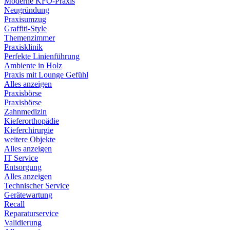
Moderne KFO-Praxis
Neugründung
Praxisumzug
Graffiti-Style
Themenzimmer
Praxisklinik
Perfekte Linienführung
Ambiente in Holz
Praxis mit Lounge Gefühl
Alles anzeigen
Praxisbörse
Praxisbörse
Zahnmedizin
Kieferorthopädie
Kieferchirurgie
weitere Objekte
Alles anzeigen
IT Service
Entsorgung
Alles anzeigen
Technischer Service
Gerätewartung
Recall
Reparaturservice
Validierung