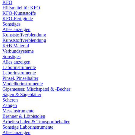
KFO
Hilfsmittel für KFO
KFO-Kunststoffe
KFO-Fertigteile
Sonstiges
Alles anzeigen
Kunststoffverblendung
Kunststoffverblendung
K+B Material
Verbundsysteme
Sonstiges
Alles anzeigen
Laborinstrumente
Laborinstrumente
Pinsel, Pinselhalter
Modellierinstrumente
Gipsmesser, Mischspatel & -Becher
Sägen & Sägeblätter
Scheren
Zangen
Messinstrumente
Brenner & Lötpistolen
Arbeitsschalen & Transportbehälter
Sonstige Laborinstrumente
Alles anzeigen