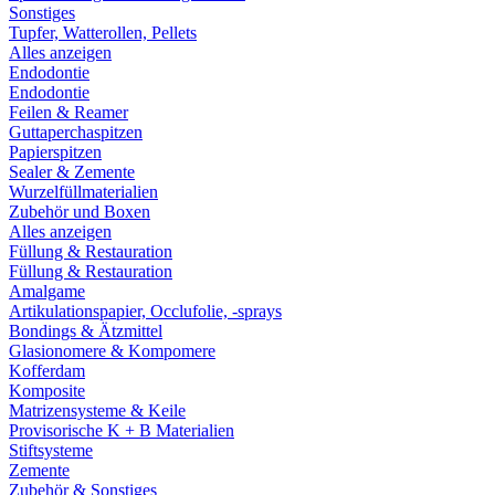
Sonstiges
Tupfer, Watterollen, Pellets
Alles anzeigen
Endodontie
Endodontie
Feilen & Reamer
Guttaperchaspitzen
Papierspitzen
Sealer & Zemente
Wurzelfüllmaterialien
Zubehör und Boxen
Alles anzeigen
Füllung & Restauration
Füllung & Restauration
Amalgame
Artikulationspapier, Occlufolie, -sprays
Bondings & Ätzmittel
Glasionomere & Kompomere
Kofferdam
Komposite
Matrizensysteme & Keile
Provisorische K + B Materialien
Stiftsysteme
Zemente
Zubehör & Sonstiges