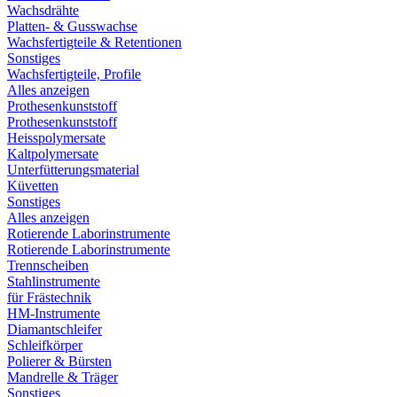
Wachsdrähte
Platten- & Gusswachse
Wachsfertigteile & Retentionen
Sonstiges
Wachsfertigteile, Profile
Alles anzeigen
Prothesenkunststoff
Prothesenkunststoff
Heisspolymersate
Kaltpolymersate
Unterfütterungsmaterial
Küvetten
Sonstiges
Alles anzeigen
Rotierende Laborinstrumente
Rotierende Laborinstrumente
Trennscheiben
Stahlinstrumente
für Frästechnik
HM-Instrumente
Diamantschleifer
Schleifkörper
Polierer & Bürsten
Mandrelle & Träger
Sonstiges