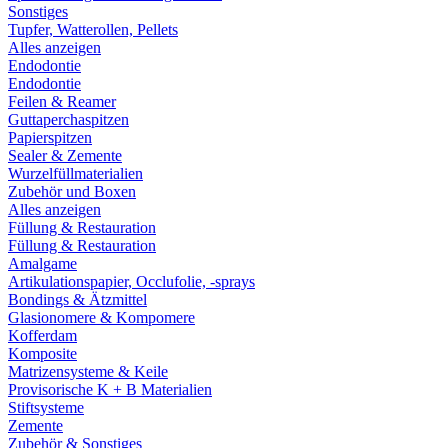
Sonstiges
Tupfer, Watterollen, Pellets
Alles anzeigen
Endodontie
Endodontie
Feilen & Reamer
Guttaperchaspitzen
Papierspitzen
Sealer & Zemente
Wurzelfüllmaterialien
Zubehör und Boxen
Alles anzeigen
Füllung & Restauration
Füllung & Restauration
Amalgame
Artikulationspapier, Occlufolie, -sprays
Bondings & Ätzmittel
Glasionomere & Kompomere
Kofferdam
Komposite
Matrizensysteme & Keile
Provisorische K + B Materialien
Stiftsysteme
Zemente
Zubehör & Sonstiges