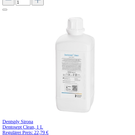
Dentsply Sirona
Dentosept Clean, 1 L
Regulärer Preis:
22,79 €