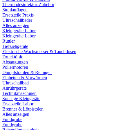
Thermodesinfektor-Zubehör
Stuhlauflagen
Ersatzteile Praxis
Ultraschallbäder
Alles anzeigen
Kleingeräte Labor
Kleingeräte Labor
Rüttler
Tiefziehgeräte
Elektrische Wachsmesser & Tauchdosen
Drucktöpfe
Absaugungen
Poliermotoren
Dampfstrahlen & Reinigen
Einbetten & Vorwärmen
Ultraschallbad
Anrührgeräte
Technikmaschinen
Sonstige Kleingeräte
Ersatzteile Labor
Brenner & Lötpistolen
Alles anzeigen
Fundgrube
Fundgrube
Behandlungseinheit