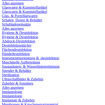
Alles anzeigen
Glaswaren & Kunststoffartikel
Glaswaren & Kunststoffartikel
Glas- & Porzellanwaren
Schalen, Dosen & Behälter
Schubladeneinsätze
Alles anzeigen
Hygiene & Desinfektion
Hygiene & Desinfektion
Abdruck-Desinfektion
Desinfektionstücher
Flächendesinfektion
Händedesinfektion
Instrumentenreinigung & -desinfektion
Maschinelle Aufbereitung
Sauganlagen- & Wasserlinienreinigung
Spender & Behälter
Sterilisation
Ultraschallbäder & Zubehör
Zubehör & Sonstiges
Alles anzeigen
Implantologie
Implantologie
Implantate & Zubehör
Membranen & Knochenersatzmaterial