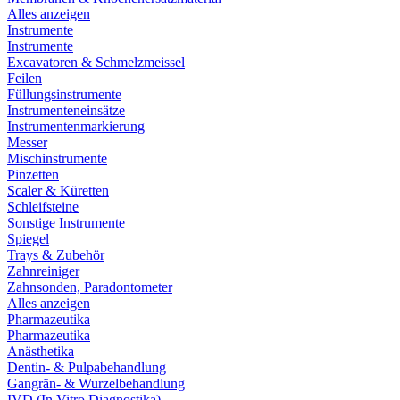
Alles anzeigen
Instrumente
Instrumente
Excavatoren & Schmelzmeissel
Feilen
Füllungsinstrumente
Instrumenteneinsätze
Instrumentenmarkierung
Messer
Mischinstrumente
Pinzetten
Scaler & Küretten
Schleifsteine
Sonstige Instrumente
Spiegel
Trays & Zubehör
Zahnreiniger
Zahnsonden, Paradontometer
Alles anzeigen
Pharmazeutika
Pharmazeutika
Anästhetika
Dentin- & Pulpabehandlung
Gangrän- & Wurzelbehandlung
IVD (In Vitro Diagnostika)