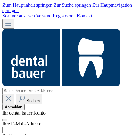
Zum Hauptinhalt springen
Zur Suche springen
Zur Hauptnavigation
springen
Scanner auslesen
Versand
Registrieren
Kontakt
Suchen
Anmelden
Ihr dental bauer Konto
Ihre E-Mail-Adresse