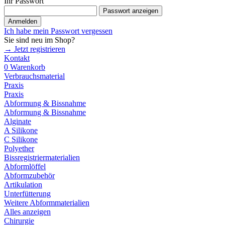
Ihr Passwort
Passwort anzeigen
Anmelden
Ich habe mein Passwort vergessen
Sie sind neu im Shop?
→ Jetzt registrieren
Kontakt
0
Warenkorb
Verbrauchsmaterial
Praxis
Praxis
Abformung & Bissnahme
Abformung & Bissnahme
Alginate
A Silikone
C Silikone
Polyether
Bissregistriermaterialien
Abformlöffel
Abformzubehör
Artikulation
Unterfütterung
Weitere Abformmaterialien
Alles anzeigen
Chirurgie