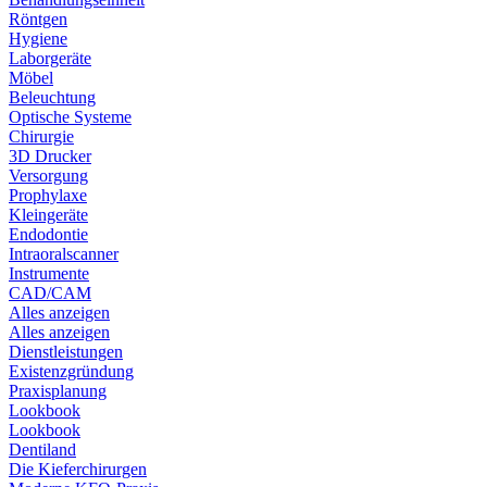
Röntgen
Hygiene
Laborgeräte
Möbel
Beleuchtung
Optische Systeme
Chirurgie
3D Drucker
Versorgung
Prophylaxe
Kleingeräte
Endodontie
Intraoralscanner
Instrumente
CAD/CAM
Alles anzeigen
Alles anzeigen
Dienstleistungen
Existenzgründung
Praxisplanung
Lookbook
Lookbook
Dentiland
Die Kieferchirurgen