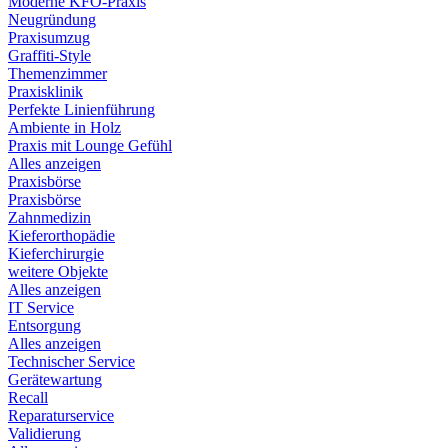
Moderne KFO-Praxis
Neugründung
Praxisumzug
Graffiti-Style
Themenzimmer
Praxisklinik
Perfekte Linienführung
Ambiente in Holz
Praxis mit Lounge Gefühl
Alles anzeigen
Praxisbörse
Praxisbörse
Zahnmedizin
Kieferorthopädie
Kieferchirurgie
weitere Objekte
Alles anzeigen
IT Service
Entsorgung
Alles anzeigen
Technischer Service
Gerätewartung
Recall
Reparaturservice
Validierung