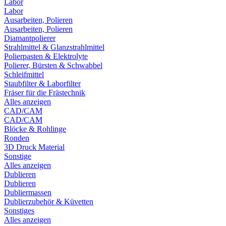
Labor
Labor
Ausarbeiten, Polieren
Ausarbeiten, Polieren
Diamantpolierer
Strahlmittel & Glanzstrahlmittel
Polierpasten & Elektrolyte
Polierer, Bürsten & Schwabbel
Schleifmittel
Staubfilter & Laborfilter
Fräser für die Frästechnik
Alles anzeigen
CAD/CAM
CAD/CAM
Blöcke & Rohlinge
Ronden
3D Druck Material
Sonstige
Alles anzeigen
Dublieren
Dublieren
Dubliermassen
Dublierzubehör & Küvetten
Sonstiges
Alles anzeigen