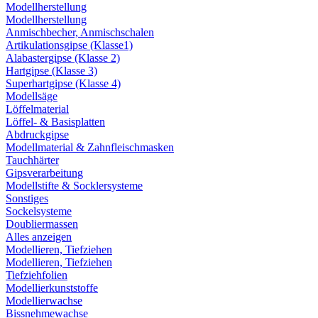
Modellherstellung
Modellherstellung
Anmischbecher, Anmischschalen
Artikulationsgipse (Klasse1)
Alabastergipse (Klasse 2)
Hartgipse (Klasse 3)
Superhartgipse (Klasse 4)
Modellsäge
Löffelmaterial
Löffel- & Basisplatten
Abdruckgipse
Modellmaterial & Zahnfleischmasken
Tauchhärter
Gipsverarbeitung
Modellstifte & Socklersysteme
Sonstiges
Sockelsysteme
Doubliermassen
Alles anzeigen
Modellieren, Tiefziehen
Modellieren, Tiefziehen
Tiefziehfolien
Modellierkunststoffe
Modellierwachse
Bissnehmewachse