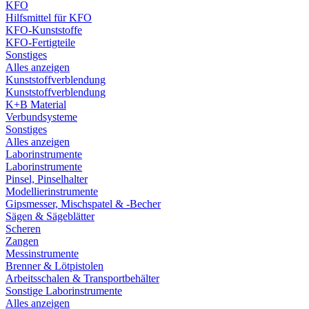
KFO
Hilfsmittel für KFO
KFO-Kunststoffe
KFO-Fertigteile
Sonstiges
Alles anzeigen
Kunststoffverblendung
Kunststoffverblendung
K+B Material
Verbundsysteme
Sonstiges
Alles anzeigen
Laborinstrumente
Laborinstrumente
Pinsel, Pinselhalter
Modellierinstrumente
Gipsmesser, Mischspatel & -Becher
Sägen & Sägeblätter
Scheren
Zangen
Messinstrumente
Brenner & Lötpistolen
Arbeitsschalen & Transportbehälter
Sonstige Laborinstrumente
Alles anzeigen