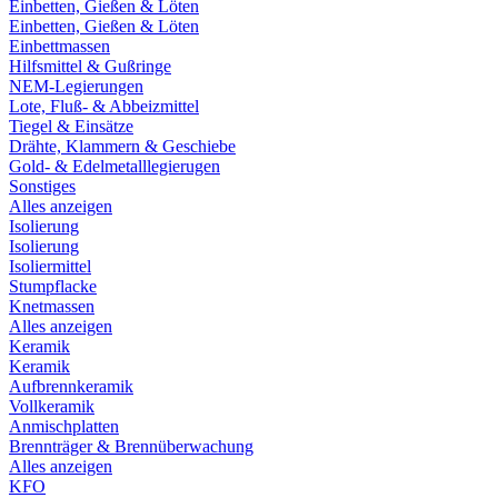
Einbetten, Gießen & Löten
Einbetten, Gießen & Löten
Einbettmassen
Hilfsmittel & Gußringe
NEM-Legierungen
Lote, Fluß- & Abbeizmittel
Tiegel & Einsätze
Drähte, Klammern & Geschiebe
Gold- & Edelmetalllegierugen
Sonstiges
Alles anzeigen
Isolierung
Isolierung
Isoliermittel
Stumpflacke
Knetmassen
Alles anzeigen
Keramik
Keramik
Aufbrennkeramik
Vollkeramik
Anmischplatten
Brennträger & Brennüberwachung
Alles anzeigen
KFO