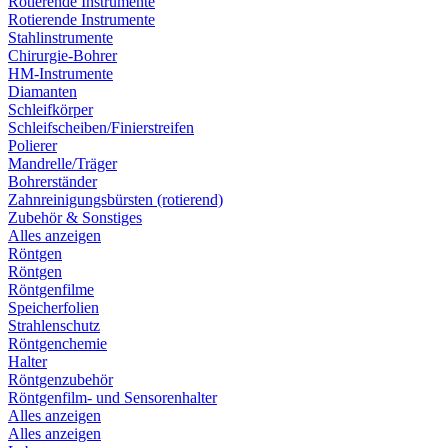
Rotierende Instrumente
Rotierende Instrumente
Stahlinstrumente
Chirurgie-Bohrer
HM-Instrumente
Diamanten
Schleifkörper
Schleifscheiben/Finierstreifen
Polierer
Mandrelle/Träger
Bohrerständer
Zahnreinigungsbürsten (rotierend)
Zubehör & Sonstiges
Alles anzeigen
Röntgen
Röntgen
Röntgenfilme
Speicherfolien
Strahlenschutz
Röntgenchemie
Halter
Röntgenzubehör
Röntgenfilm- und Sensorenhalter
Alles anzeigen
Alles anzeigen