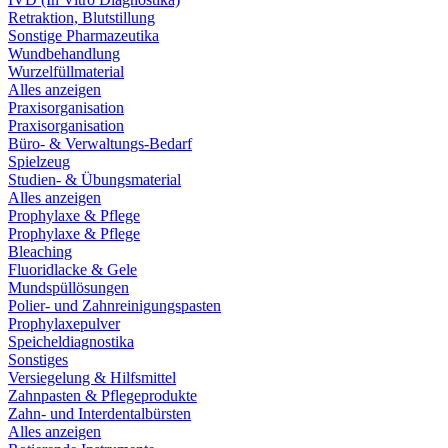
Retraktion, Blutstillung
Sonstige Pharmazeutika
Wundbehandlung
Wurzelfüllmaterial
Alles anzeigen
Praxisorganisation
Praxisorganisation
Büro- & Verwaltungs-Bedarf
Spielzeug
Studien- & Übungsmaterial
Alles anzeigen
Prophylaxe & Pflege
Prophylaxe & Pflege
Bleaching
Fluoridlacke & Gele
Mundspüllösungen
Polier- und Zahnreinigungspasten
Prophylaxepulver
Speicheldiagnostika
Sonstiges
Versiegelung & Hilfsmittel
Zahnpasten & Pflegeprodukte
Zahn- und Interdentalbürsten
Alles anzeigen