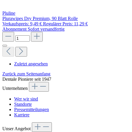
Pluline
Plurawipes Dry Premium, 90 Blatt Rolle
Verkaufspreis:
9,49 €
Regulärer Preis:
11,29 €
Abonnement
Sofort versandfertig
Zuletzt angesehen
Zurück zum Seitenanfang
Dentale Pioniere seit 1947
Unternehmen
Wer wir sind
Standorte
Pressemitteilungen
Karriere
Unser Angebot