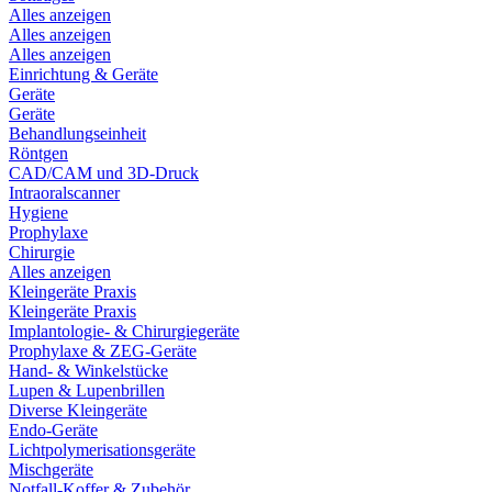
Alles anzeigen
Alles anzeigen
Alles anzeigen
Einrichtung & Geräte
Geräte
Geräte
Behandlungseinheit
Röntgen
CAD/CAM und 3D-Druck
Intraoralscanner
Hygiene
Prophylaxe
Chirurgie
Alles anzeigen
Kleingeräte Praxis
Kleingeräte Praxis
Implantologie- & Chirurgiegeräte
Prophylaxe & ZEG-Geräte
Hand- & Winkelstücke
Lupen & Lupenbrillen
Diverse Kleingeräte
Endo-Geräte
Lichtpolymerisationsgeräte
Mischgeräte
Notfall-Koffer & Zubehör