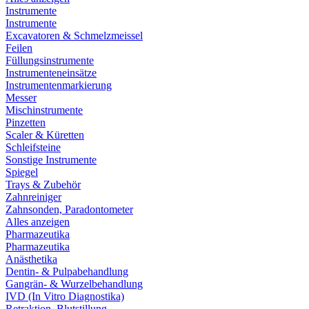
Instrumente
Instrumente
Excavatoren & Schmelzmeissel
Feilen
Füllungsinstrumente
Instrumenteneinsätze
Instrumentenmarkierung
Messer
Mischinstrumente
Pinzetten
Scaler & Küretten
Schleifsteine
Sonstige Instrumente
Spiegel
Trays & Zubehör
Zahnreiniger
Zahnsonden, Paradontometer
Alles anzeigen
Pharmazeutika
Pharmazeutika
Anästhetika
Dentin- & Pulpabehandlung
Gangrän- & Wurzelbehandlung
IVD (In Vitro Diagnostika)
Retraktion, Blutstillung