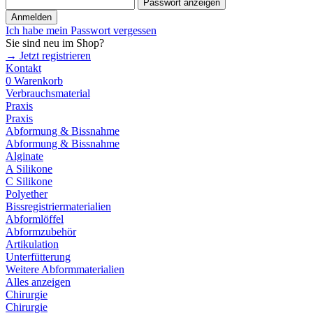
Passwort anzeigen
Anmelden
Ich habe mein Passwort vergessen
Sie sind neu im Shop?
→ Jetzt registrieren
Kontakt
0
Warenkorb
Verbrauchsmaterial
Praxis
Praxis
Abformung & Bissnahme
Abformung & Bissnahme
Alginate
A Silikone
C Silikone
Polyether
Bissregistriermaterialien
Abformlöffel
Abformzubehör
Artikulation
Unterfütterung
Weitere Abformmaterialien
Alles anzeigen
Chirurgie
Chirurgie