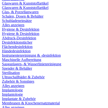
Glaswaren & Kunststoffartikel
Glaswaren & Kunststoffartikel
Glas- & Porzellanwaren
Schalen, Dosen & Behälter
Schubladeneinsätze
Alles anzeigen
Hygiene & Desinfektion
Hygiene & Desinfektion
Abdruck-Desinfektion
Desinfektionstücher
Flächendesinfektion
Händedesinfektion
Instrumentenreinigung & -desinfektion
Maschinelle Aufbereitung
Sauganlagen- & Wasserlinienreinigung
Spender & Behälter
Sterilisation
Ultraschallbäder & Zubehör
Zubehör & Sonstiges
Alles anzeigen
Implantologie
Implantologie
Implantate & Zubehör
Membranen & Knochenersatzmaterial
Alles anzeigen