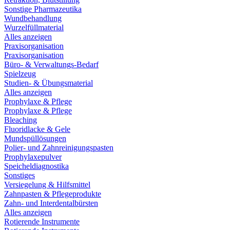
Sonstige Pharmazeutika
Wundbehandlung
Wurzelfüllmaterial
Alles anzeigen
Praxisorganisation
Praxisorganisation
Büro- & Verwaltungs-Bedarf
Spielzeug
Studien- & Übungsmaterial
Alles anzeigen
Prophylaxe & Pflege
Prophylaxe & Pflege
Bleaching
Fluoridlacke & Gele
Mundspüllösungen
Polier- und Zahnreinigungspasten
Prophylaxepulver
Speicheldiagnostika
Sonstiges
Versiegelung & Hilfsmittel
Zahnpasten & Pflegeprodukte
Zahn- und Interdentalbürsten
Alles anzeigen
Rotierende Instrumente