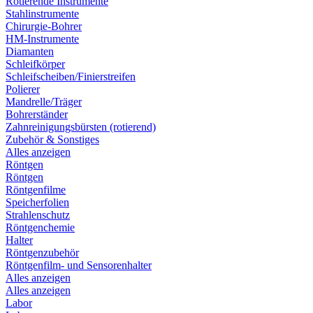
Rotierende Instrumente
Stahlinstrumente
Chirurgie-Bohrer
HM-Instrumente
Diamanten
Schleifkörper
Schleifscheiben/Finierstreifen
Polierer
Mandrelle/Träger
Bohrerständer
Zahnreinigungsbürsten (rotierend)
Zubehör & Sonstiges
Alles anzeigen
Röntgen
Röntgen
Röntgenfilme
Speicherfolien
Strahlenschutz
Röntgenchemie
Halter
Röntgenzubehör
Röntgenfilm- und Sensorenhalter
Alles anzeigen
Alles anzeigen
Labor