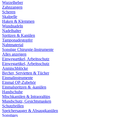
Wurzelheber
Zahnzangen
Scheren
Skalpelle
Haken & Klemmen
Wundnadeln
Nadelhalter
Spritzen & Kanülen
Tamponadestopfer
Nahtmaterial
Sonstige Chirurgie-Instrumente
Alles anzeigen
Einwegartikel, Arbeitsschutz
Einwegartikel, Arbeitsschutz
Anmischblöcke
Becher, Servietten & Tücher
Einmalinstrumente
Einmal OP-Zubehör
Einmalspritzen & -kanülen
Handschuhe
Mischkanülen & Intraoraltips
Mundschutz, Gesichtsmasken
Schutzbrillen
Speichersauger & Absaugkanülen
Sonstiges