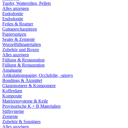
Tupfer, Watterollen, Pellets
Alles anzeigen
Endodontie
Endodontie
Feilen & Reamer
Guttaperchaspitzen
Papierspitzen
Sealer & Zemente
Wurzelfüllmaterialien
Zubehör und Boxen
Alles anzeigen
Füllung & Restauration
Füllung & Restauration
Amalgame
Artikulationspapier, Occlufolie, -sprays
Bondings & Ätzmittel
Glasionomere & Kompomere
Kofferdam
Komposite
Matrizensysteme & Keile
Provisorische K + B Materialien
Stiftsysteme
Zemente
Zubehör & Sonstiges
Alles anzeigen