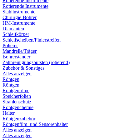
Rotierende Instrumente
Rotierende Instrumente
Stahlinstrumente
Chirurgie-Bohrer
HM-Instrumente
Diamanten
Schleifkörper
Schleifscheiben/Finierstreifen
Polierer
Mandrelle/Träger
Bohrerständer
Zahnreinigungsbürsten (rotierend)
Zubehör & Sonstiges
Alles anzeigen
Röntgen
Röntgen
Röntgenfilme
Speicherfolien
Strahlenschutz
Röntgenchemie
Halter
Röntgenzubehör
Röntgenfilm- und Sensorenhalter
Alles anzeigen
Alles anzeigen