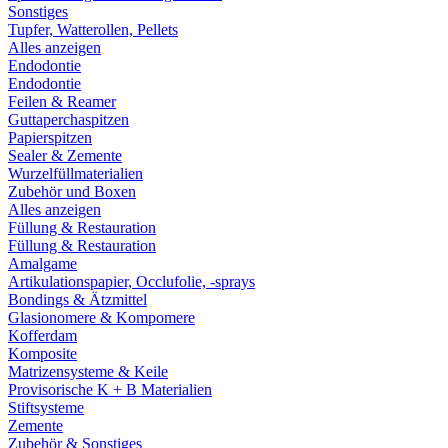
Sonstiges
Tupfer, Watterollen, Pellets
Alles anzeigen
Endodontie
Endodontie
Feilen & Reamer
Guttaperchaspitzen
Papierspitzen
Sealer & Zemente
Wurzelfüllmaterialien
Zubehör und Boxen
Alles anzeigen
Füllung & Restauration
Füllung & Restauration
Amalgame
Artikulationspapier, Occlufolie, -sprays
Bondings & Ätzmittel
Glasionomere & Kompomere
Kofferdam
Komposite
Matrizensysteme & Keile
Provisorische K + B Materialien
Stiftsysteme
Zemente
Zubehör & Sonstiges