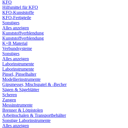
KFO
Hilfsmittel für KFO
KFO-Kunststoffe
KFO-Fertigteile
Sonstiges
Alles anzeigen
Kunststoffverblendung
Kunststoffverblendung
K+B Material
Verbundsysteme
Sonstiges
Alles anzeigen
Laborinstrumente
Laborinstrumente
Pinsel, Pinselhalter
Modellierinstrumente
Gipsmesser, Mischspatel & -Becher
Sägen & Sägeblätter
Scheren
Zangen
Messinstrumente
Brenner & Lötpistolen
Arbeitsschalen & Transportbehälter
Sonstige Laborinstrumente
Alles anzeigen