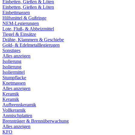
Einbetten, Gießen & Löten
Einbetten, Gießen & Löten
Einbettmassen
Hilfsmittel & Gußringe
NEM-Legierungen
Lote, Fluß- & Abbeizmittel
Tiegel & Einsätze
Drähte, Klammern & Geschiebe
Gold- & Edelmetalllegierugen
Sonstiges
Alles anzeigen
Isolierung
Isolierung
Isoliermittel
Stumpflacke
Knetmassen
Alles anzeigen
Keramik
Keramik
Aufbrennkeramik
Vollkeramik
Anmischplatten
Brennträger & Brennüberwachung
Alles anzeigen
KFO