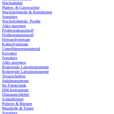
Wachsdrähte
Platten- & Gusswachse
Wachsfertigteile & Retentionen
Sonstiges
Wachsfertigteile, Profile
Alles anzeigen
Prothesenkunststoff
Prothesenkunststoff
Heisspolymersate
Kaltpolymersate
Unterfütterungsmaterial
Küvetten
Sonstiges
Alles anzeigen
Rotierende Laborinstrumente
Rotierende Laborinstrumente
Trennscheiben
Stahlinstrumente
für Frästechnik
HM-Instrumente
Diamantschleifer
Schleifkörper
Polierer & Bürsten
Mandrelle & Träger
Sonstiges