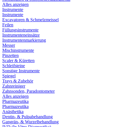
Alles anzeigen
Instrumente
Instrumente
Excavatoren & Schmelzmeissel
Feilen
Füllungsinstrumente
Instrumenteneinsätze
Instrumentenmarkierung
Messer
Mischinstrumente
Pinzetten
Scaler & Küretten
Schleifsteine
Sonstige Instrumente
Spiegel
Trays & Zubehör
Zahnreiniger
Zahnsonden, Paradontometer
Alles anzeigen
Pharmazeutika
Pharmazeutika
Anästhetika
Dentin- & Pulpabehandlung
Gangrän- & Wurzelbehandlung
IVD (In Vitro Diagnostika)