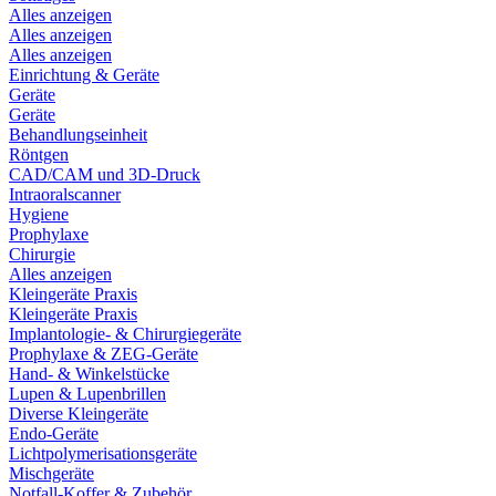
Alles anzeigen
Alles anzeigen
Alles anzeigen
Einrichtung & Geräte
Geräte
Geräte
Behandlungseinheit
Röntgen
CAD/CAM und 3D-Druck
Intraoralscanner
Hygiene
Prophylaxe
Chirurgie
Alles anzeigen
Kleingeräte Praxis
Kleingeräte Praxis
Implantologie- & Chirurgiegeräte
Prophylaxe & ZEG-Geräte
Hand- & Winkelstücke
Lupen & Lupenbrillen
Diverse Kleingeräte
Endo-Geräte
Lichtpolymerisationsgeräte
Mischgeräte
Notfall-Koffer & Zubehör