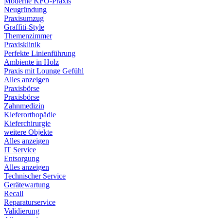
Moderne KFO-Praxis
Neugründung
Praxisumzug
Graffiti-Style
Themenzimmer
Praxisklinik
Perfekte Linienführung
Ambiente in Holz
Praxis mit Lounge Gefühl
Alles anzeigen
Praxisbörse
Praxisbörse
Zahnmedizin
Kieferorthopädie
Kieferchirurgie
weitere Objekte
Alles anzeigen
IT Service
Entsorgung
Alles anzeigen
Technischer Service
Gerätewartung
Recall
Reparaturservice
Validierung