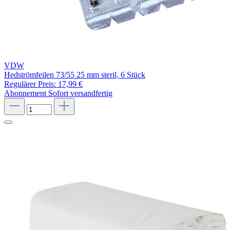
VDW
Hedströmfeilen 73/55 25 mm steril, 6 Stück
Regulärer Preis:
17,99 €
Abonnement
Sofort versandfertig