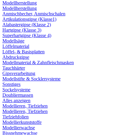
Modellherstellung
Modellherstellung
Anmischbecher, Anmischschalen
Artikulationsgipse (Klasse1)
Alabastergipse (Klasse 2)
Hartgipse (Klasse 3)
Superhartgipse (Klasse 4)
Modellsäge
Löffelmaterial
Löffel- & Basisplatten
Abdruckgipse
Modellmaterial & Zahnfleischmasken
Tauchhärter
Gipsverarbeitung
Modellstifte & Socklersysteme
Sonstiges
Sockelsysteme
Doubliermassen
Alles anzeigen
Modellieren, Tiefziehen
Modellieren, Tiefziehen
Tiefziehfolien
Modellierkunststoffe
Modellierwachse
Bissnehmewachse