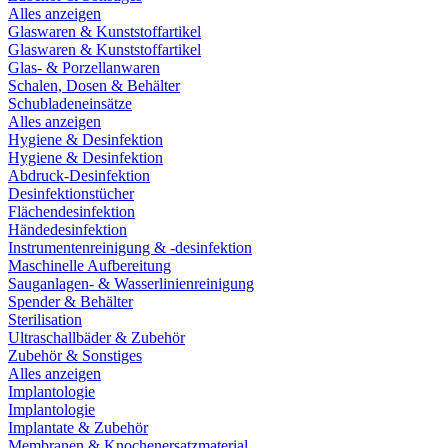
Alles anzeigen
Glaswaren & Kunststoffartikel
Glaswaren & Kunststoffartikel
Glas- & Porzellanwaren
Schalen, Dosen & Behälter
Schubladeneinsätze
Alles anzeigen
Hygiene & Desinfektion
Hygiene & Desinfektion
Abdruck-Desinfektion
Desinfektionstücher
Flächendesinfektion
Händedesinfektion
Instrumentenreinigung & -desinfektion
Maschinelle Aufbereitung
Sauganlagen- & Wasserlinienreinigung
Spender & Behälter
Sterilisation
Ultraschallbäder & Zubehör
Zubehör & Sonstiges
Alles anzeigen
Implantologie
Implantologie
Implantate & Zubehör
Membranen & Knochenersatzmaterial