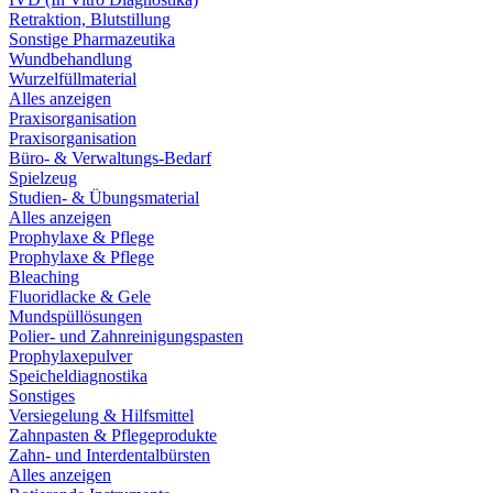
Retraktion, Blutstillung
Sonstige Pharmazeutika
Wundbehandlung
Wurzelfüllmaterial
Alles anzeigen
Praxisorganisation
Praxisorganisation
Büro- & Verwaltungs-Bedarf
Spielzeug
Studien- & Übungsmaterial
Alles anzeigen
Prophylaxe & Pflege
Prophylaxe & Pflege
Bleaching
Fluoridlacke & Gele
Mundspüllösungen
Polier- und Zahnreinigungspasten
Prophylaxepulver
Speicheldiagnostika
Sonstiges
Versiegelung & Hilfsmittel
Zahnpasten & Pflegeprodukte
Zahn- und Interdentalbürsten
Alles anzeigen