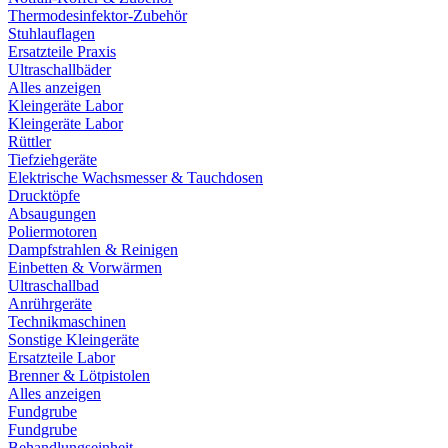
Thermodesinfektor-Zubehör
Stuhlauflagen
Ersatzteile Praxis
Ultraschallbäder
Alles anzeigen
Kleingeräte Labor
Kleingeräte Labor
Rüttler
Tiefziehgeräte
Elektrische Wachsmesser & Tauchdosen
Drucktöpfe
Absaugungen
Poliermotoren
Dampfstrahlen & Reinigen
Einbetten & Vorwärmen
Ultraschallbad
Anrührgeräte
Technikmaschinen
Sonstige Kleingeräte
Ersatzteile Labor
Brenner & Lötpistolen
Alles anzeigen
Fundgrube
Fundgrube
Behandlungseinheit