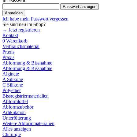
Ihr Passwort
Passwort anzeigen
Anmelden
Ich habe mein Passwort vergessen
Sie sind neu im Shop?
→ Jetzt registrieren
Kontakt
0
Warenkorb
Verbrauchsmaterial
Praxis
Praxis
Abformung & Bissnahme
Abformung & Bissnahme
Alginate
A Silikone
C Silikone
Polyether
Bissregistriermaterialien
Abformlöffel
Abformzubehör
Artikulation
Unterfütterung
Weitere Abformmaterialien
Alles anzeigen
Chirurgie