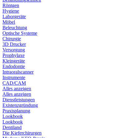
Röntgen
Hygiene
Laborgeräte
Möbel
Beleuchtung
Optische Systeme
Chirurgie
3D Drucker
Versorgung
Prophylaxe
Kleingeräte
Endodontie
Intraoralscanner
Instrumente
CAD/CAM
Alles anzeigen
Alles anzeigen
Dienstleistungen
Existenzgründung
Praxisplanung
Lookbook
Lookbook
Dentiland
Die Kieferchirurgen