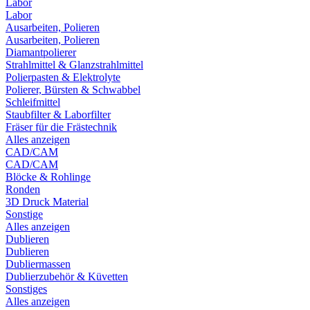
Labor
Labor
Ausarbeiten, Polieren
Ausarbeiten, Polieren
Diamantpolierer
Strahlmittel & Glanzstrahlmittel
Polierpasten & Elektrolyte
Polierer, Bürsten & Schwabbel
Schleifmittel
Staubfilter & Laborfilter
Fräser für die Frästechnik
Alles anzeigen
CAD/CAM
CAD/CAM
Blöcke & Rohlinge
Ronden
3D Druck Material
Sonstige
Alles anzeigen
Dublieren
Dublieren
Dubliermassen
Dublierzubehör & Küvetten
Sonstiges
Alles anzeigen