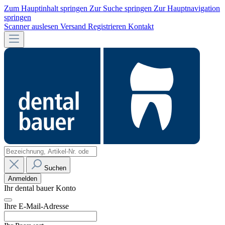
Zum Hauptinhalt springen
Zur Suche springen
Zur Hauptnavigation
springen
Scanner auslesen
Versand
Registrieren
Kontakt
Suchen
Anmelden
Ihr dental bauer Konto
Ihre E-Mail-Adresse