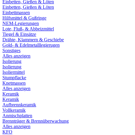
Einbetten, Gießen & Löten
Einbetten, Gießen & Löten
Einbettmassen
Hilfsmittel & Gußringe
NEM-Legierungen
Lote, Fluß- & Abbeizmittel
Tiegel & Einsätze
Drähte, Klammern & Geschiebe
Gold- & Edelmetalllegierugen
Sonstiges
Alles anzeigen
Isolierung
Isolierung
Isoliermittel
Stumpflacke
Knetmassen
Alles anzeigen
Keramik
Keramik
Aufbrennkeramik
Vollkeramik
Anmischplatten
Brennträger & Brennüberwachung
Alles anzeigen
KFO