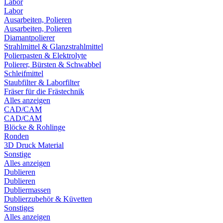
Labor
Labor
Ausarbeiten, Polieren
Ausarbeiten, Polieren
Diamantpolierer
Strahlmittel & Glanzstrahlmittel
Polierpasten & Elektrolyte
Polierer, Bürsten & Schwabbel
Schleifmittel
Staubfilter & Laborfilter
Fräser für die Frästechnik
Alles anzeigen
CAD/CAM
CAD/CAM
Blöcke & Rohlinge
Ronden
3D Druck Material
Sonstige
Alles anzeigen
Dublieren
Dublieren
Dubliermassen
Dublierzubehör & Küvetten
Sonstiges
Alles anzeigen