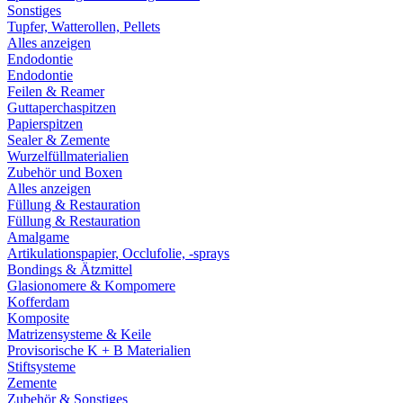
Sonstiges
Tupfer, Watterollen, Pellets
Alles anzeigen
Endodontie
Endodontie
Feilen & Reamer
Guttaperchaspitzen
Papierspitzen
Sealer & Zemente
Wurzelfüllmaterialien
Zubehör und Boxen
Alles anzeigen
Füllung & Restauration
Füllung & Restauration
Amalgame
Artikulationspapier, Occlufolie, -sprays
Bondings & Ätzmittel
Glasionomere & Kompomere
Kofferdam
Komposite
Matrizensysteme & Keile
Provisorische K + B Materialien
Stiftsysteme
Zemente
Zubehör & Sonstiges