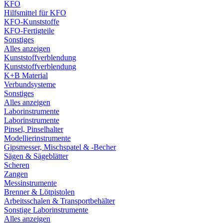
KFO
Hilfsmittel für KFO
KFO-Kunststoffe
KFO-Fertigteile
Sonstiges
Alles anzeigen
Kunststoffverblendung
Kunststoffverblendung
K+B Material
Verbundsysteme
Sonstiges
Alles anzeigen
Laborinstrumente
Laborinstrumente
Pinsel, Pinselhalter
Modellierinstrumente
Gipsmesser, Mischspatel & -Becher
Sägen & Sägeblätter
Scheren
Zangen
Messinstrumente
Brenner & Lötpistolen
Arbeitsschalen & Transportbehälter
Sonstige Laborinstrumente
Alles anzeigen