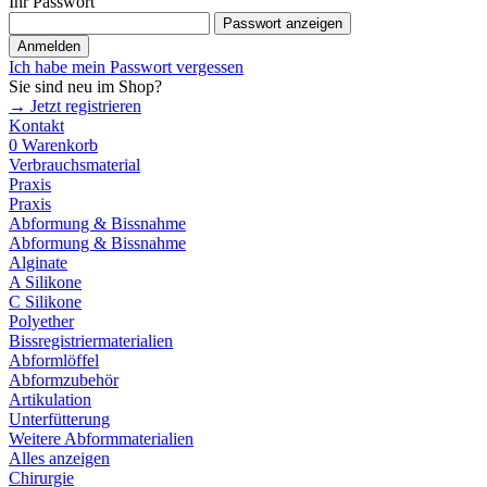
Ihr Passwort
Passwort anzeigen
Anmelden
Ich habe mein Passwort vergessen
Sie sind neu im Shop?
→ Jetzt registrieren
Kontakt
0
Warenkorb
Verbrauchsmaterial
Praxis
Praxis
Abformung & Bissnahme
Abformung & Bissnahme
Alginate
A Silikone
C Silikone
Polyether
Bissregistriermaterialien
Abformlöffel
Abformzubehör
Artikulation
Unterfütterung
Weitere Abformmaterialien
Alles anzeigen
Chirurgie