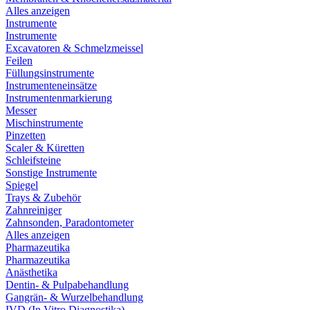
Alles anzeigen
Instrumente
Instrumente
Excavatoren & Schmelzmeissel
Feilen
Füllungsinstrumente
Instrumenteneinsätze
Instrumentenmarkierung
Messer
Mischinstrumente
Pinzetten
Scaler & Küretten
Schleifsteine
Sonstige Instrumente
Spiegel
Trays & Zubehör
Zahnreiniger
Zahnsonden, Paradontometer
Alles anzeigen
Pharmazeutika
Pharmazeutika
Anästhetika
Dentin- & Pulpabehandlung
Gangrän- & Wurzelbehandlung
IVD (In Vitro Diagnostika)