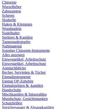
Chirurgie
Wurzelheber
Zahnzangen
Scheren
Skalpelle
Haken & Klemmen
Wundnadeln
Nadelhalter
Spritzen & Kanülen
Tamponadestopfer
Nahtmaterial
Sonstige Chirurgie-Instrumente
Alles anzeigen
Einwegartikel, Arbeitsschutz
Einwegartikel, Arbeitsschutz
Anmischblöcke
Becher, Servietten & Tücher
Einmalinstrumente
Einmal OP-Zubehör
Einmalspritzen & -kanülen
Handschuhe
Mischkanülen & Intraoraltips
Mundschutz, Gesichtsmasken
Schutzbrillen
Speichersauger & Absaugkanülen