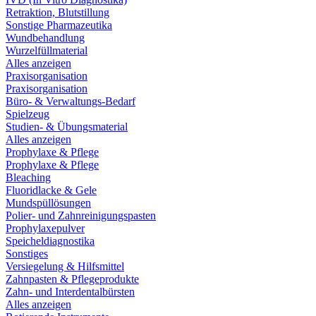
Retraktion, Blutstillung
Sonstige Pharmazeutika
Wundbehandlung
Wurzelfüllmaterial
Alles anzeigen
Praxisorganisation
Praxisorganisation
Büro- & Verwaltungs-Bedarf
Spielzeug
Studien- & Übungsmaterial
Alles anzeigen
Prophylaxe & Pflege
Prophylaxe & Pflege
Bleaching
Fluoridlacke & Gele
Mundspüllösungen
Polier- und Zahnreinigungspasten
Prophylaxepulver
Speicheldiagnostika
Sonstiges
Versiegelung & Hilfsmittel
Zahnpasten & Pflegeprodukte
Zahn- und Interdentalbürsten
Alles anzeigen