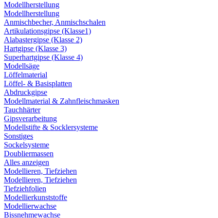
Modellherstellung
Modellherstellung
Anmischbecher, Anmischschalen
Artikulationsgipse (Klasse1)
Alabastergipse (Klasse 2)
Hartgipse (Klasse 3)
Superhartgipse (Klasse 4)
Modellsäge
Löffelmaterial
Löffel- & Basisplatten
Abdruckgipse
Modellmaterial & Zahnfleischmasken
Tauchhärter
Gipsverarbeitung
Modellstifte & Socklersysteme
Sonstiges
Sockelsysteme
Doubliermassen
Alles anzeigen
Modellieren, Tiefziehen
Modellieren, Tiefziehen
Tiefziehfolien
Modellierkunststoffe
Modellierwachse
Bissnehmewachse