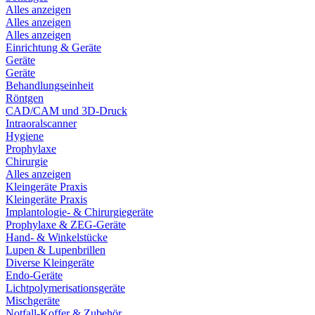
Alles anzeigen
Alles anzeigen
Alles anzeigen
Einrichtung & Geräte
Geräte
Geräte
Behandlungseinheit
Röntgen
CAD/CAM und 3D-Druck
Intraoralscanner
Hygiene
Prophylaxe
Chirurgie
Alles anzeigen
Kleingeräte Praxis
Kleingeräte Praxis
Implantologie- & Chirurgiegeräte
Prophylaxe & ZEG-Geräte
Hand- & Winkelstücke
Lupen & Lupenbrillen
Diverse Kleingeräte
Endo-Geräte
Lichtpolymerisationsgeräte
Mischgeräte
Notfall-Koffer & Zubehör