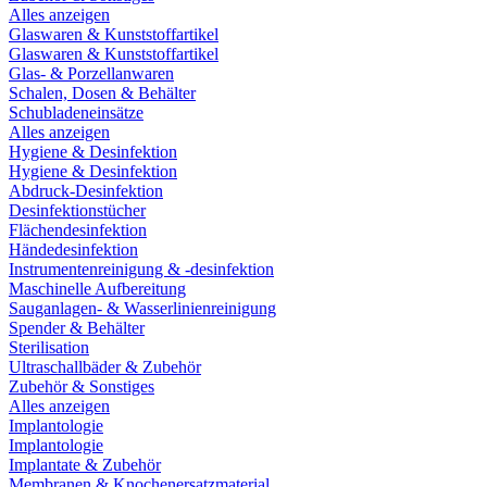
Alles anzeigen
Glaswaren & Kunststoffartikel
Glaswaren & Kunststoffartikel
Glas- & Porzellanwaren
Schalen, Dosen & Behälter
Schubladeneinsätze
Alles anzeigen
Hygiene & Desinfektion
Hygiene & Desinfektion
Abdruck-Desinfektion
Desinfektionstücher
Flächendesinfektion
Händedesinfektion
Instrumentenreinigung & -desinfektion
Maschinelle Aufbereitung
Sauganlagen- & Wasserlinienreinigung
Spender & Behälter
Sterilisation
Ultraschallbäder & Zubehör
Zubehör & Sonstiges
Alles anzeigen
Implantologie
Implantologie
Implantate & Zubehör
Membranen & Knochenersatzmaterial