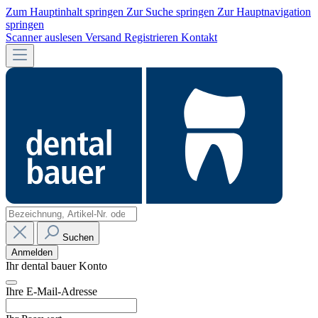
Zum Hauptinhalt springen
Zur Suche springen
Zur Hauptnavigation
springen
Scanner auslesen
Versand
Registrieren
Kontakt
Suchen
Anmelden
Ihr dental bauer Konto
Ihre E-Mail-Adresse