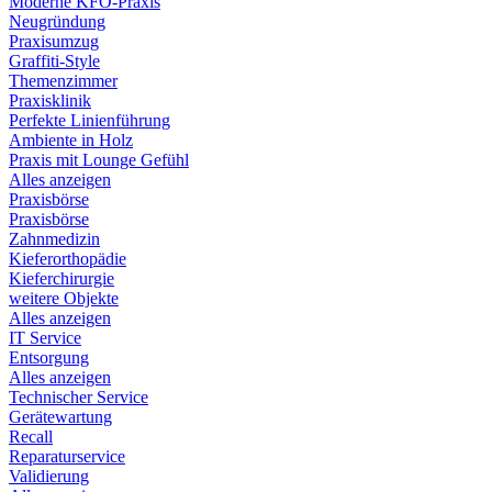
Moderne KFO-Praxis
Neugründung
Praxisumzug
Graffiti-Style
Themenzimmer
Praxisklinik
Perfekte Linienführung
Ambiente in Holz
Praxis mit Lounge Gefühl
Alles anzeigen
Praxisbörse
Praxisbörse
Zahnmedizin
Kieferorthopädie
Kieferchirurgie
weitere Objekte
Alles anzeigen
IT Service
Entsorgung
Alles anzeigen
Technischer Service
Gerätewartung
Recall
Reparaturservice
Validierung