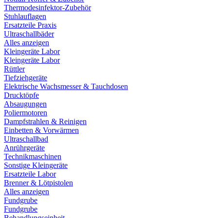
Thermodesinfektor-Zubehör
Stuhlauflagen
Ersatzteile Praxis
Ultraschallbäder
Alles anzeigen
Kleingeräte Labor
Kleingeräte Labor
Rüttler
Tiefziehgeräte
Elektrische Wachsmesser & Tauchdosen
Drucktöpfe
Absaugungen
Poliermotoren
Dampfstrahlen & Reinigen
Einbetten & Vorwärmen
Ultraschallbad
Anrührgeräte
Technikmaschinen
Sonstige Kleingeräte
Ersatzteile Labor
Brenner & Lötpistolen
Alles anzeigen
Fundgrube
Fundgrube
Behandlungseinheit