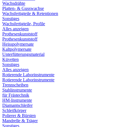
Wachsdrähte
Platten- & Gusswachse
Wachsfertigteile & Retentionen
Sonstiges
Wachsfertigteile, Profile
Alles anzeigen
Prothesenkunststoff
Prothesenkunststoff
Heisspolymersate
Kaltpolymersate
Unterfütterungsmaterial
Küvetten
Sonstiges
Alles anzeigen
Rotierende Laborinstrumente
Rotierende Laborinstrumente
Trennscheiben
Stahlinstrumente
für Frästechnik
HM-Instrumente
Diamantschleifer
Schleifkörper
Polierer & Bürsten
Mandrelle & Träger
Sonstiges