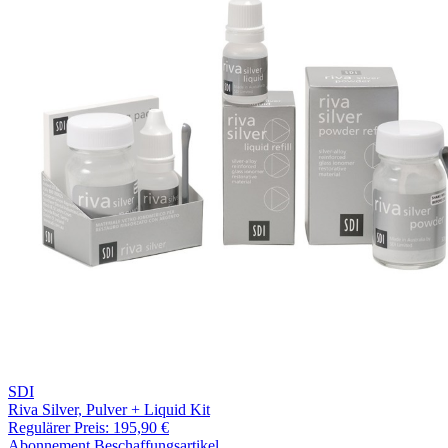
SDI
Riva Silver, Pulver + Liquid Kit
Regulärer Preis:
195,90 €
Abonnement
Beschaffungsartikel