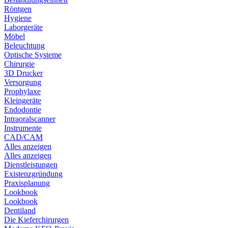
Röntgen
Hygiene
Laborgeräte
Möbel
Beleuchtung
Optische Systeme
Chirurgie
3D Drucker
Versorgung
Prophylaxe
Kleingeräte
Endodontie
Intraoralscanner
Instrumente
CAD/CAM
Alles anzeigen
Alles anzeigen
Dienstleistungen
Existenzgründung
Praxisplanung
Lookbook
Lookbook
Dentiland
Die Kieferchirurgen