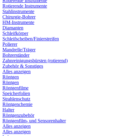
Rotierende Instrumente
Rotierende Instrumente
Stahlinstrumente
Chirurgie-Bohrer
HM-Instrumente
Diamanten
Schleifkörper
Schleifscheiben/Finierstreifen
Polierer
Mandrelle/Träger
Bohrerständer
Zahnreinigungsbürsten (rotierend)
Zubehör & Sonstiges
Alles anzeigen
Röntgen
Röntgen
Röntgenfilme
Speicherfolien
Strahlenschutz
Röntgenchemie
Halter
Röntgenzubehör
Röntgenfilm- und Sensorenhalter
Alles anzeigen
Alles anzeigen