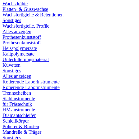
Wachsdrähte
Platten- & Gusswachse
Wachsfertigteile & Retentionen
Sonstiges
Wachsfertigteile, Profile
Alles anzeigen
Prothesenkunststoff
Prothesenkunststoff
Heisspolymersate
Kaltpolymersate
Unterfütterungsmaterial
Küvetten
Sonstiges
Alles anzeigen
Rotierende Laborinstrumente
Rotierende Laborinstrumente
Trennscheiben
Stahlinstrumente
für Frästechnik
HM-Instrumente
Diamantschleifer
Schleifkörper
Polierer & Bürsten
Mandrelle & Träger
Sonstiges