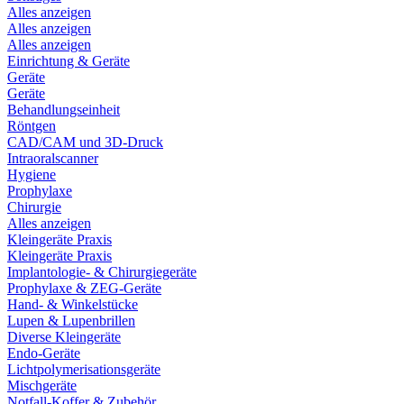
Alles anzeigen
Alles anzeigen
Alles anzeigen
Einrichtung & Geräte
Geräte
Geräte
Behandlungseinheit
Röntgen
CAD/CAM und 3D-Druck
Intraoralscanner
Hygiene
Prophylaxe
Chirurgie
Alles anzeigen
Kleingeräte Praxis
Kleingeräte Praxis
Implantologie- & Chirurgiegeräte
Prophylaxe & ZEG-Geräte
Hand- & Winkelstücke
Lupen & Lupenbrillen
Diverse Kleingeräte
Endo-Geräte
Lichtpolymerisationsgeräte
Mischgeräte
Notfall-Koffer & Zubehör