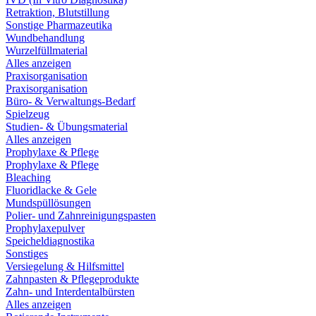
Retraktion, Blutstillung
Sonstige Pharmazeutika
Wundbehandlung
Wurzelfüllmaterial
Alles anzeigen
Praxisorganisation
Praxisorganisation
Büro- & Verwaltungs-Bedarf
Spielzeug
Studien- & Übungsmaterial
Alles anzeigen
Prophylaxe & Pflege
Prophylaxe & Pflege
Bleaching
Fluoridlacke & Gele
Mundspüllösungen
Polier- und Zahnreinigungspasten
Prophylaxepulver
Speicheldiagnostika
Sonstiges
Versiegelung & Hilfsmittel
Zahnpasten & Pflegeprodukte
Zahn- und Interdentalbürsten
Alles anzeigen