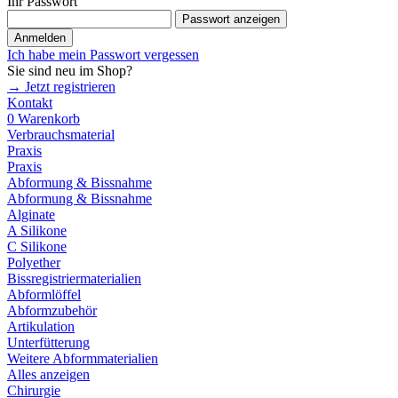
Ihr Passwort
Passwort anzeigen
Anmelden
Ich habe mein Passwort vergessen
Sie sind neu im Shop?
→ Jetzt registrieren
Kontakt
0
Warenkorb
Verbrauchsmaterial
Praxis
Praxis
Abformung & Bissnahme
Abformung & Bissnahme
Alginate
A Silikone
C Silikone
Polyether
Bissregistriermaterialien
Abformlöffel
Abformzubehör
Artikulation
Unterfütterung
Weitere Abformmaterialien
Alles anzeigen
Chirurgie