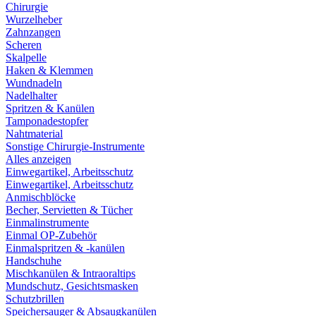
Chirurgie
Wurzelheber
Zahnzangen
Scheren
Skalpelle
Haken & Klemmen
Wundnadeln
Nadelhalter
Spritzen & Kanülen
Tamponadestopfer
Nahtmaterial
Sonstige Chirurgie-Instrumente
Alles anzeigen
Einwegartikel, Arbeitsschutz
Einwegartikel, Arbeitsschutz
Anmischblöcke
Becher, Servietten & Tücher
Einmalinstrumente
Einmal OP-Zubehör
Einmalspritzen & -kanülen
Handschuhe
Mischkanülen & Intraoraltips
Mundschutz, Gesichtsmasken
Schutzbrillen
Speichersauger & Absaugkanülen