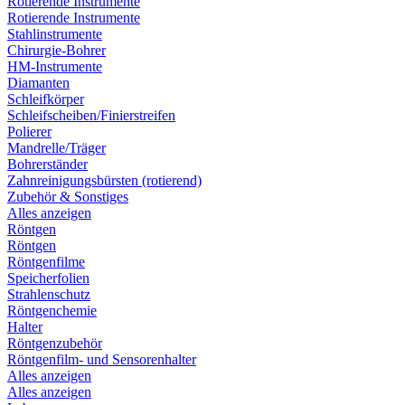
Rotierende Instrumente
Rotierende Instrumente
Stahlinstrumente
Chirurgie-Bohrer
HM-Instrumente
Diamanten
Schleifkörper
Schleifscheiben/Finierstreifen
Polierer
Mandrelle/Träger
Bohrerständer
Zahnreinigungsbürsten (rotierend)
Zubehör & Sonstiges
Alles anzeigen
Röntgen
Röntgen
Röntgenfilme
Speicherfolien
Strahlenschutz
Röntgenchemie
Halter
Röntgenzubehör
Röntgenfilm- und Sensorenhalter
Alles anzeigen
Alles anzeigen