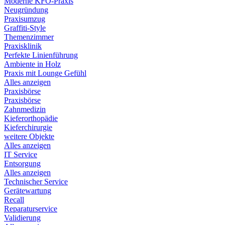
Moderne KFO-Praxis
Neugründung
Praxisumzug
Graffiti-Style
Themenzimmer
Praxisklinik
Perfekte Linienführung
Ambiente in Holz
Praxis mit Lounge Gefühl
Alles anzeigen
Praxisbörse
Praxisbörse
Zahnmedizin
Kieferorthopädie
Kieferchirurgie
weitere Objekte
Alles anzeigen
IT Service
Entsorgung
Alles anzeigen
Technischer Service
Gerätewartung
Recall
Reparaturservice
Validierung