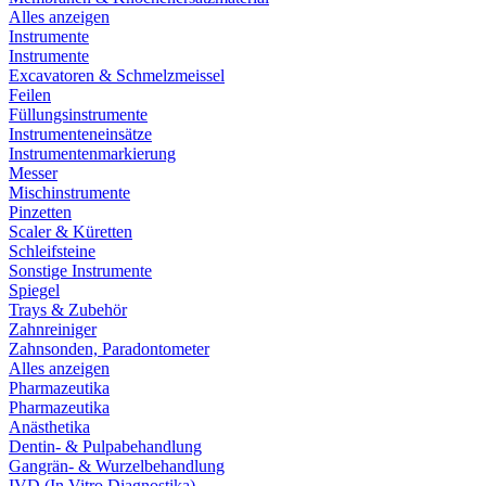
Alles anzeigen
Instrumente
Instrumente
Excavatoren & Schmelzmeissel
Feilen
Füllungsinstrumente
Instrumenteneinsätze
Instrumentenmarkierung
Messer
Mischinstrumente
Pinzetten
Scaler & Küretten
Schleifsteine
Sonstige Instrumente
Spiegel
Trays & Zubehör
Zahnreiniger
Zahnsonden, Paradontometer
Alles anzeigen
Pharmazeutika
Pharmazeutika
Anästhetika
Dentin- & Pulpabehandlung
Gangrän- & Wurzelbehandlung
IVD (In Vitro Diagnostika)