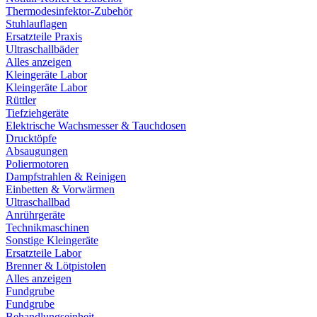
Thermodesinfektor-Zubehör
Stuhlauflagen
Ersatzteile Praxis
Ultraschallbäder
Alles anzeigen
Kleingeräte Labor
Kleingeräte Labor
Rüttler
Tiefziehgeräte
Elektrische Wachsmesser & Tauchdosen
Drucktöpfe
Absaugungen
Poliermotoren
Dampfstrahlen & Reinigen
Einbetten & Vorwärmen
Ultraschallbad
Anrührgeräte
Technikmaschinen
Sonstige Kleingeräte
Ersatzteile Labor
Brenner & Lötpistolen
Alles anzeigen
Fundgrube
Fundgrube
Behandlungseinheit