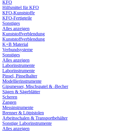
KFO
Hilfsmittel für KFO
KFO-Kunststoffe
KFO-Fertigteile
Sonstiges
Alles anzeigen
Kunststoffverblendung
Kunststoffverblendung
K+B Material
Verbundsysteme
Sonstiges
Alles anzeigen
Laborinstrumente
Laborinstrumente
Pinsel, Pinselhalter
Modellierinstrumente
Gipsmesser, Mischspatel & -Becher
Sägen & Sägeblätter
Scheren
Zangen
Messinstrumente
Brenner & Lötpistolen
Arbeitsschalen & Transportbehälter
Sonstige Laborinstrumente
Alles anzeigen