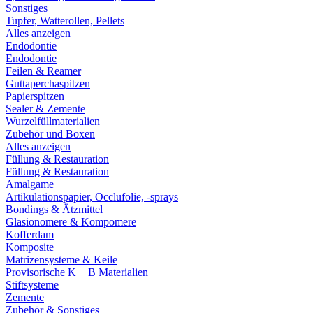
Sonstiges
Tupfer, Watterollen, Pellets
Alles anzeigen
Endodontie
Endodontie
Feilen & Reamer
Guttaperchaspitzen
Papierspitzen
Sealer & Zemente
Wurzelfüllmaterialien
Zubehör und Boxen
Alles anzeigen
Füllung & Restauration
Füllung & Restauration
Amalgame
Artikulationspapier, Occlufolie, -sprays
Bondings & Ätzmittel
Glasionomere & Kompomere
Kofferdam
Komposite
Matrizensysteme & Keile
Provisorische K + B Materialien
Stiftsysteme
Zemente
Zubehör & Sonstiges