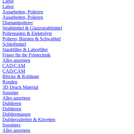
Labor
Labor
Ausarbeiten, Polieren
Ausarbeiten, Polieren
Diamantpolierer
Strahlmittel & Glanzstrahlmittel
Polierpasten & Elektrolyte
Polierer, Bürsten & Schwabbel
Schleifmittel
Staubfilter & Laborfilter
Fräser für die Frästechnik
Alles anzeigen
CAD/CAM
CAD/CAM
Blöcke & Rohlinge
Ronden
3D Druck Material
Sonstige
Alles anzeigen
Dublieren
Dublieren
Dubliermassen
Dublierzubehör & Küvetten
Sonstiges
Alles anzeigen