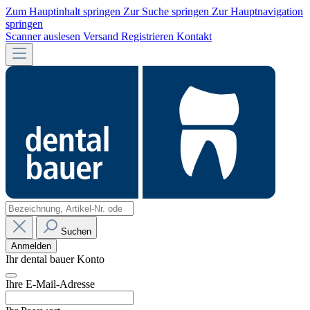
Zum Hauptinhalt springen
Zur Suche springen
Zur Hauptnavigation
springen
Scanner auslesen
Versand
Registrieren
Kontakt
Suchen
Anmelden
Ihr dental bauer Konto
Ihre E-Mail-Adresse