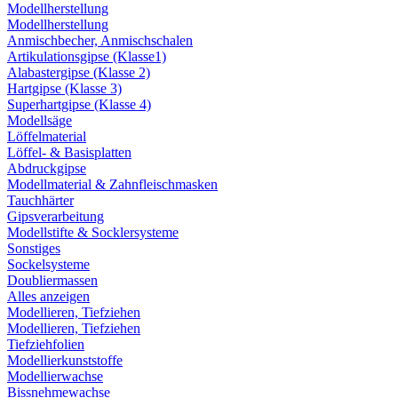
Modellherstellung
Modellherstellung
Anmischbecher, Anmischschalen
Artikulationsgipse (Klasse1)
Alabastergipse (Klasse 2)
Hartgipse (Klasse 3)
Superhartgipse (Klasse 4)
Modellsäge
Löffelmaterial
Löffel- & Basisplatten
Abdruckgipse
Modellmaterial & Zahnfleischmasken
Tauchhärter
Gipsverarbeitung
Modellstifte & Socklersysteme
Sonstiges
Sockelsysteme
Doubliermassen
Alles anzeigen
Modellieren, Tiefziehen
Modellieren, Tiefziehen
Tiefziehfolien
Modellierkunststoffe
Modellierwachse
Bissnehmewachse