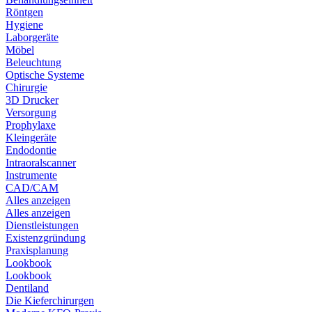
Röntgen
Hygiene
Laborgeräte
Möbel
Beleuchtung
Optische Systeme
Chirurgie
3D Drucker
Versorgung
Prophylaxe
Kleingeräte
Endodontie
Intraoralscanner
Instrumente
CAD/CAM
Alles anzeigen
Alles anzeigen
Dienstleistungen
Existenzgründung
Praxisplanung
Lookbook
Lookbook
Dentiland
Die Kieferchirurgen