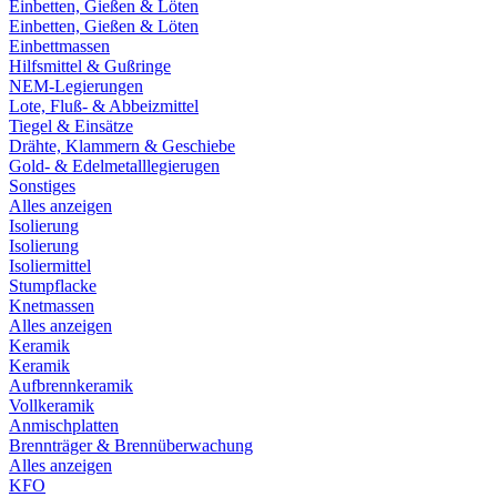
Einbetten, Gießen & Löten
Einbetten, Gießen & Löten
Einbettmassen
Hilfsmittel & Gußringe
NEM-Legierungen
Lote, Fluß- & Abbeizmittel
Tiegel & Einsätze
Drähte, Klammern & Geschiebe
Gold- & Edelmetalllegierugen
Sonstiges
Alles anzeigen
Isolierung
Isolierung
Isoliermittel
Stumpflacke
Knetmassen
Alles anzeigen
Keramik
Keramik
Aufbrennkeramik
Vollkeramik
Anmischplatten
Brennträger & Brennüberwachung
Alles anzeigen
KFO