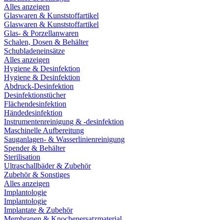
Alles anzeigen
Glaswaren & Kunststoffartikel
Glaswaren & Kunststoffartikel
Glas- & Porzellanwaren
Schalen, Dosen & Behälter
Schubladeneinsätze
Alles anzeigen
Hygiene & Desinfektion
Hygiene & Desinfektion
Abdruck-Desinfektion
Desinfektionstücher
Flächendesinfektion
Händedesinfektion
Instrumentenreinigung & -desinfektion
Maschinelle Aufbereitung
Sauganlagen- & Wasserlinienreinigung
Spender & Behälter
Sterilisation
Ultraschallbäder & Zubehör
Zubehör & Sonstiges
Alles anzeigen
Implantologie
Implantologie
Implantate & Zubehör
Membranen & Knochenersatzmaterial