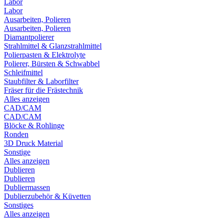
Labor
Labor
Ausarbeiten, Polieren
Ausarbeiten, Polieren
Diamantpolierer
Strahlmittel & Glanzstrahlmittel
Polierpasten & Elektrolyte
Polierer, Bürsten & Schwabbel
Schleifmittel
Staubfilter & Laborfilter
Fräser für die Frästechnik
Alles anzeigen
CAD/CAM
CAD/CAM
Blöcke & Rohlinge
Ronden
3D Druck Material
Sonstige
Alles anzeigen
Dublieren
Dublieren
Dubliermassen
Dublierzubehör & Küvetten
Sonstiges
Alles anzeigen