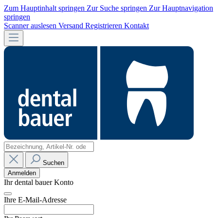
Zum Hauptinhalt springen
Zur Suche springen
Zur Hauptnavigation
springen
Scanner auslesen
Versand
Registrieren
Kontakt
Suchen
Anmelden
Ihr dental bauer Konto
Ihre E-Mail-Adresse