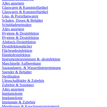
Alles anzeigen
Glaswaren & Kunststoffartikel
Glaswaren & Kunststoffartikel
Glas- & Porzellanwaren
Schalen, Dosen & Behälter
Schubladeneinsätze
Alles anzeigen
Hygiene & Desinfektion
Hygiene & Desinfektion
Abdruck-Desinfektion
Desinfektionstücher
Flächendesinfektion
Händedesinfektion
Instrumentenreinigung & -desinfektion
Maschinelle Aufbereitung
Sauganlagen- & Wasserlinienreinigung
Spender & Behälter
Sterilisation
Ultraschallbäder & Zubehör
Zubehör & Sonstiges
Alles anzeigen
Implantologie
Implantologie
Implantate & Zubehör
Membranen & Knochenersatzmaterial