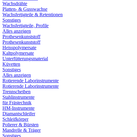
Wachsdrähte
Platten- & Gusswachse
Wachsfertigteile & Retentionen
Sonstiges
Wachsfertigteile, Profile
Alles anzeigen
Prothesenkunststoff
Prothesenkunststoff
Heisspolymersate
Kaltpolymersate
Unterfütterungsmaterial
Küvetten
Sonstiges
Alles anzeigen
Rotierende Laborinstrumente
Rotierende Laborinstrumente
Trennscheiben
Stahlinstrumente
für Frästechnik
HM-Instrumente
Diamantschleifer
Schleifkörper
Polierer & Bürsten
Mandrelle & Träger
Sonstiges