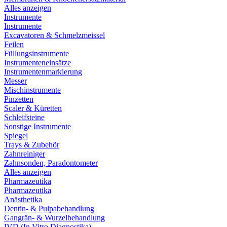
Alles anzeigen
Instrumente
Instrumente
Excavatoren & Schmelzmeissel
Feilen
Füllungsinstrumente
Instrumenteneinsätze
Instrumentenmarkierung
Messer
Mischinstrumente
Pinzetten
Scaler & Küretten
Schleifsteine
Sonstige Instrumente
Spiegel
Trays & Zubehör
Zahnreiniger
Zahnsonden, Paradontometer
Alles anzeigen
Pharmazeutika
Pharmazeutika
Anästhetika
Dentin- & Pulpabehandlung
Gangrän- & Wurzelbehandlung
IVD (In Vitro Diagnostika)