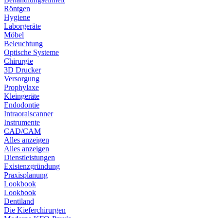
Röntgen
Hygiene
Laborgeräte
Möbel
Beleuchtung
Optische Systeme
Chirurgie
3D Drucker
Versorgung
Prophylaxe
Kleingeräte
Endodontie
Intraoralscanner
Instrumente
CAD/CAM
Alles anzeigen
Alles anzeigen
Dienstleistungen
Existenzgründung
Praxisplanung
Lookbook
Lookbook
Dentiland
Die Kieferchirurgen