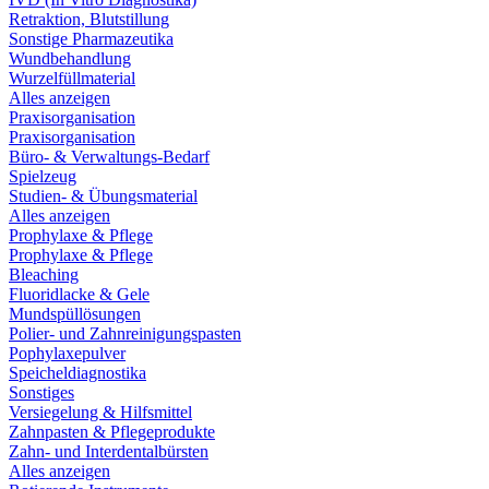
Retraktion, Blutstillung
Sonstige Pharmazeutika
Wundbehandlung
Wurzelfüllmaterial
Alles anzeigen
Praxisorganisation
Praxisorganisation
Büro- & Verwaltungs-Bedarf
Spielzeug
Studien- & Übungsmaterial
Alles anzeigen
Prophylaxe & Pflege
Prophylaxe & Pflege
Bleaching
Fluoridlacke & Gele
Mundspüllösungen
Polier- und Zahnreinigungspasten
Pophylaxepulver
Speicheldiagnostika
Sonstiges
Versiegelung & Hilfsmittel
Zahnpasten & Pflegeprodukte
Zahn- und Interdentalbürsten
Alles anzeigen