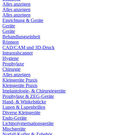
Alles anzeigen
Alles anzeigen
Alles anzeigen
Einrichtung & Geräte
Geräte
Geräte
Behandlungseinheit
Röntgen
CAD/CAM und 3D-Druck
Intraoralscanner
Hygiene
Prophylaxe
Chirurgie
Alles anzeigen
Kleingeräte Praxis
Kleingeräte Praxis
Implantologie- & Chirurgiegeräte
Prophylaxe & ZEG-Geräte
Hand- & Winkelstücke
Lupen & Lupenbrillen
Diverse Kleingeräte
Endo-Geräte
Lichtpolymerisationsgeräte
Mischgeräte
Notfall-Koffer & Zubehör