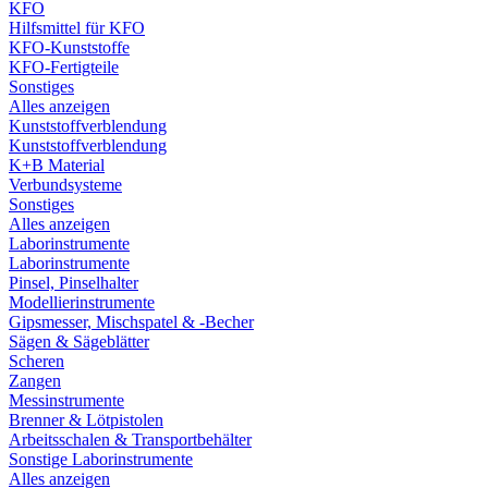
KFO
Hilfsmittel für KFO
KFO-Kunststoffe
KFO-Fertigteile
Sonstiges
Alles anzeigen
Kunststoffverblendung
Kunststoffverblendung
K+B Material
Verbundsysteme
Sonstiges
Alles anzeigen
Laborinstrumente
Laborinstrumente
Pinsel, Pinselhalter
Modellierinstrumente
Gipsmesser, Mischspatel & -Becher
Sägen & Sägeblätter
Scheren
Zangen
Messinstrumente
Brenner & Lötpistolen
Arbeitsschalen & Transportbehälter
Sonstige Laborinstrumente
Alles anzeigen