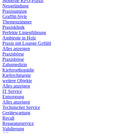
Moderne KFO-Praxis
Neugründung
Praxisumzug
Graffiti-Style
Themenzimmer
Praxisklinik
Perfekte Linienführung
Ambiente in Holz
Praxis mit Lounge Gefühl
Alles anzeigen
Praxisbörse
Praxisbörse
Zahnmedizin
Kieferorthopädie
Kieferchirurgie
weitere Objekte
Alles anzeigen
IT Service
Entsorgung
Alles anzeigen
Technischer Service
Gerätewartung
Recall
Reparaturservice
Validierung