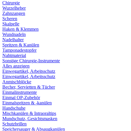
Chirurgie
Wurzelheber
Zahnzangen
Scheren
Skalpelle
Haken & Klemmen
Wundnadeln
Nadelhalter
Spritzen & Kanülen
Tamponadestopfer
Nahtmaterial
Sonstige Chirurgie-Instrumente
Alles anzeigen
Einwegartikel, Arbeitsschutz
Einwegartikel, Arbeitsschutz
Anmischblöcke
Becher, Servietten & Tücher
Einmalinstrumente
Einmal OP-Zubehör
Einmalspritzen & -kanülen
Handschuhe
Mischkanülen & Intraoraltips
Mundschutz, Gesichtsmasken
Schutzbrillen
Speichersauger & Absaugkanülen