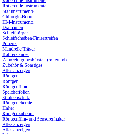
Rotierende Instrumente
Rotierende Instrumente
Stahlinstrumente
Chirurgie-Bohrer
HM-Instrumente
Diamanten
Schleifkörper
Schleifscheiben/Finierstreifen
Polierer
Mandrelle/Träger
Bohrerständer
Zahnreinigungsbürsten (rotierend)
Zubehör & Sonstiges
Alles anzeigen
Röntgen
Röntgen
Röntgenfilme
Speicherfolien
Strahlenschutz
Röntgenchemie
Halter
Röntgenzubehör
Röntgenfilm- und Sensorenhalter
Alles anzeigen
Alles anzeigen