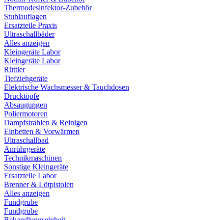
Thermodesinfektor-Zubehör
Stuhlauflagen
Ersatzteile Praxis
Ultraschallbäder
Alles anzeigen
Kleingeräte Labor
Kleingeräte Labor
Rüttler
Tiefziehgeräte
Elektrische Wachsmesser & Tauchdosen
Drucktöpfe
Absaugungen
Poliermotoren
Dampfstrahlen & Reinigen
Einbetten & Vorwärmen
Ultraschallbad
Anrührgeräte
Technikmaschinen
Sonstige Kleingeräte
Ersatzteile Labor
Brenner & Lötpistolen
Alles anzeigen
Fundgrube
Fundgrube
Behandlungseinheit