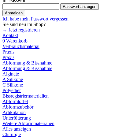
Ihr Passwort
Passwort anzeigen
Anmelden
Ich habe mein Passwort vergessen
Sie sind neu im Shop?
→ Jetzt registrieren
Kontakt
0
Warenkorb
Verbrauchsmaterial
Praxis
Praxis
Abformung & Bissnahme
Abformung & Bissnahme
Alginate
A Silikone
C Silikone
Polyether
Bissregistriermaterialien
Abformlöffel
Abformzubehör
Artikulation
Unterfütterung
Weitere Abformmaterialien
Alles anzeigen
Chirurgie