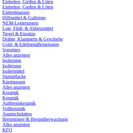
Einbetten, Gießen & Löten
Einbetten, Gießen & Löten
Einbettmassen
Hilfsmittel & Gußringe
NEM-Legierungen
Lote, Fluß- & Abbeizmittel
Tiegel & Einsätze
Drähte, Klammern & Geschiebe
Gold- & Edelmetalllegierugen
Sonstiges
Alles anzeigen
Isolierung
Isolierung
Isoliermittel
Stumpflacke
Knetmassen
Alles anzeigen
Keramik
Keramik
Aufbrennkeramik
Vollkeramik
Anmischplatten
Brennträger & Brennüberwachung
Alles anzeigen
KFO