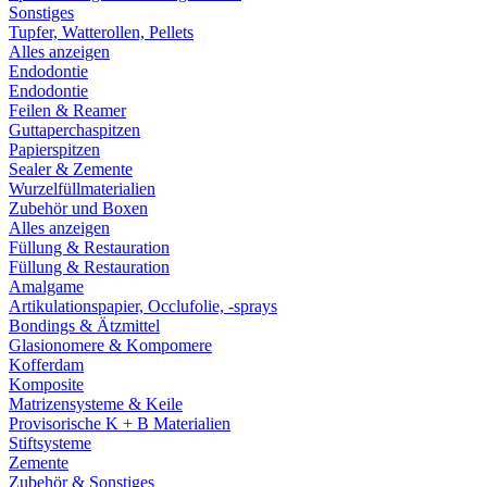
Sonstiges
Tupfer, Watterollen, Pellets
Alles anzeigen
Endodontie
Endodontie
Feilen & Reamer
Guttaperchaspitzen
Papierspitzen
Sealer & Zemente
Wurzelfüllmaterialien
Zubehör und Boxen
Alles anzeigen
Füllung & Restauration
Füllung & Restauration
Amalgame
Artikulationspapier, Occlufolie, -sprays
Bondings & Ätzmittel
Glasionomere & Kompomere
Kofferdam
Komposite
Matrizensysteme & Keile
Provisorische K + B Materialien
Stiftsysteme
Zemente
Zubehör & Sonstiges