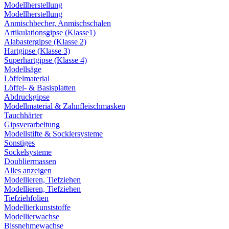
Modellherstellung
Modellherstellung
Anmischbecher, Anmischschalen
Artikulationsgipse (Klasse1)
Alabastergipse (Klasse 2)
Hartgipse (Klasse 3)
Superhartgipse (Klasse 4)
Modellsäge
Löffelmaterial
Löffel- & Basisplatten
Abdruckgipse
Modellmaterial & Zahnfleischmasken
Tauchhärter
Gipsverarbeitung
Modellstifte & Socklersysteme
Sonstiges
Sockelsysteme
Doubliermassen
Alles anzeigen
Modellieren, Tiefziehen
Modellieren, Tiefziehen
Tiefziehfolien
Modellierkunststoffe
Modellierwachse
Bissnehmewachse