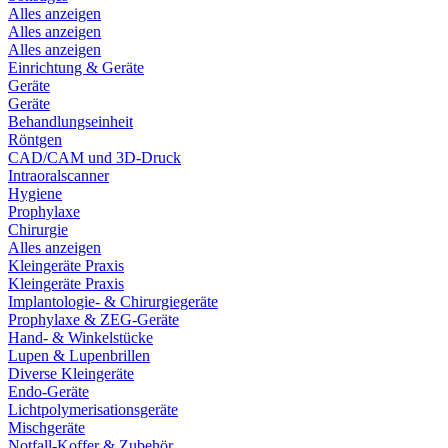
Alles anzeigen
Alles anzeigen
Alles anzeigen
Einrichtung & Geräte
Geräte
Geräte
Behandlungseinheit
Röntgen
CAD/CAM und 3D-Druck
Intraoralscanner
Hygiene
Prophylaxe
Chirurgie
Alles anzeigen
Kleingeräte Praxis
Kleingeräte Praxis
Implantologie- & Chirurgiegeräte
Prophylaxe & ZEG-Geräte
Hand- & Winkelstücke
Lupen & Lupenbrillen
Diverse Kleingeräte
Endo-Geräte
Lichtpolymerisationsgeräte
Mischgeräte
Notfall-Koffer & Zubehör