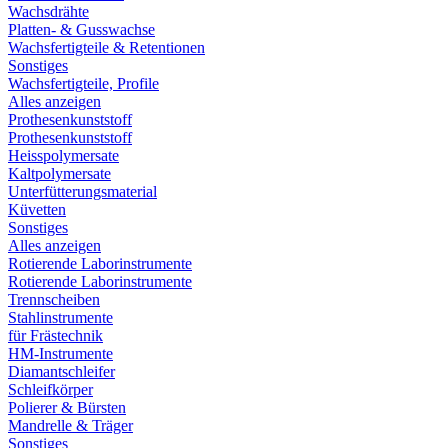
Wachsdrähte
Platten- & Gusswachse
Wachsfertigteile & Retentionen
Sonstiges
Wachsfertigteile, Profile
Alles anzeigen
Prothesenkunststoff
Prothesenkunststoff
Heisspolymersate
Kaltpolymersate
Unterfütterungsmaterial
Küvetten
Sonstiges
Alles anzeigen
Rotierende Laborinstrumente
Rotierende Laborinstrumente
Trennscheiben
Stahlinstrumente
für Frästechnik
HM-Instrumente
Diamantschleifer
Schleifkörper
Polierer & Bürsten
Mandrelle & Träger
Sonstiges