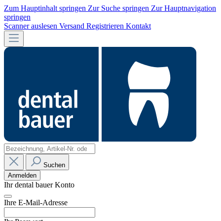
Zum Hauptinhalt springen
Zur Suche springen
Zur Hauptnavigation
springen
Scanner auslesen
Versand
Registrieren
Kontakt
Suchen
Anmelden
Ihr dental bauer Konto
Ihre E-Mail-Adresse