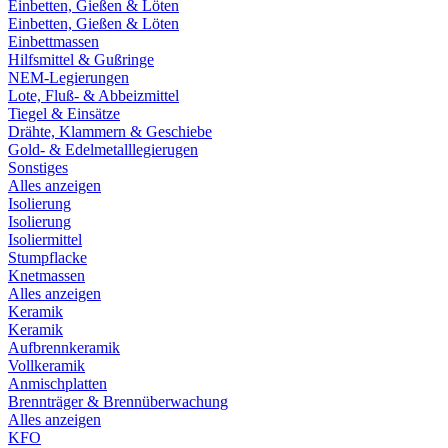
Einbetten, Gießen & Löten
Einbetten, Gießen & Löten
Einbettmassen
Hilfsmittel & Gußringe
NEM-Legierungen
Lote, Fluß- & Abbeizmittel
Tiegel & Einsätze
Drähte, Klammern & Geschiebe
Gold- & Edelmetalllegierugen
Sonstiges
Alles anzeigen
Isolierung
Isolierung
Isoliermittel
Stumpflacke
Knetmassen
Alles anzeigen
Keramik
Keramik
Aufbrennkeramik
Vollkeramik
Anmischplatten
Brennträger & Brennüberwachung
Alles anzeigen
KFO