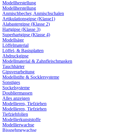
Modellherstellung
Modellherstellung
Anmischbecher, Anmischschalen
Artikulationsgipse (Klasse1)
Alabastergipse (Klasse 2)
Hartgipse (Klasse 3)
Superhartgipse (Klasse 4)
Modellsäge
Löffelmaterial
Löffel- & Basisplatten
Abdruckgipse
Modellmaterial & Zahnfleischmasken
Tauchhärter
Gipsverarbeitung
Modellstifte & Socklersysteme
Sonstiges
Sockelsysteme
Doubliermassen
Alles anzeigen
Modellieren, Tiefziehen
Modellieren, Tiefziehen
Tiefziehfolien
Modellierkunststoffe
Modellierwachse
Bissnehmewachse