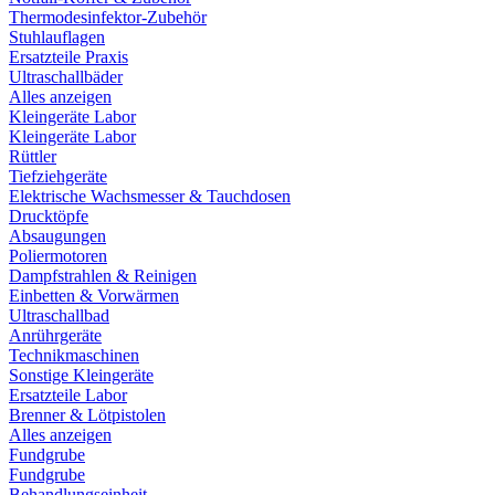
Thermodesinfektor-Zubehör
Stuhlauflagen
Ersatzteile Praxis
Ultraschallbäder
Alles anzeigen
Kleingeräte Labor
Kleingeräte Labor
Rüttler
Tiefziehgeräte
Elektrische Wachsmesser & Tauchdosen
Drucktöpfe
Absaugungen
Poliermotoren
Dampfstrahlen & Reinigen
Einbetten & Vorwärmen
Ultraschallbad
Anrührgeräte
Technikmaschinen
Sonstige Kleingeräte
Ersatzteile Labor
Brenner & Lötpistolen
Alles anzeigen
Fundgrube
Fundgrube
Behandlungseinheit