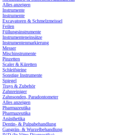
Alles anzeigen
Instrumente
Instrumente
Excavatoren & Schmelzmeissel
Feilen
Füllungsinstrumente
Instrumenteneinsätze
Instrumentenmarkierung
Messer
Mischinstrumente
Pinzetten
Scaler & Küretten
Schleifsteine
Sonstige Instrumente
Spiegel
Trays & Zubehör
Zahnreiniger
Zahnsonden, Paradontometer
Alles anzeigen
Pharmazeutika
Pharmazeutika
Anästhetika
Dentin- & Pulpabehandlung
Gangrän- & Wurzelbehandlung
IVD (In Vitro Diagnostika)