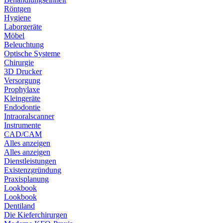
Röntgen
Hygiene
Laborgeräte
Möbel
Beleuchtung
Optische Systeme
Chirurgie
3D Drucker
Versorgung
Prophylaxe
Kleingeräte
Endodontie
Intraoralscanner
Instrumente
CAD/CAM
Alles anzeigen
Alles anzeigen
Dienstleistungen
Existenzgründung
Praxisplanung
Lookbook
Lookbook
Dentiland
Die Kieferchirurgen