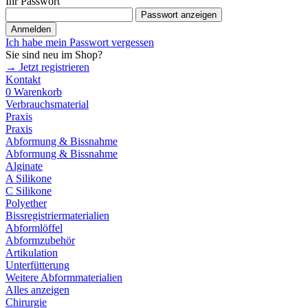
Ihr Passwort
Passwort anzeigen
Anmelden
Ich habe mein Passwort vergessen
Sie sind neu im Shop?
→ Jetzt registrieren
Kontakt
0
Warenkorb
Verbrauchsmaterial
Praxis
Praxis
Abformung & Bissnahme
Abformung & Bissnahme
Alginate
A Silikone
C Silikone
Polyether
Bissregistriermaterialien
Abformlöffel
Abformzubehör
Artikulation
Unterfütterung
Weitere Abformmaterialien
Alles anzeigen
Chirurgie