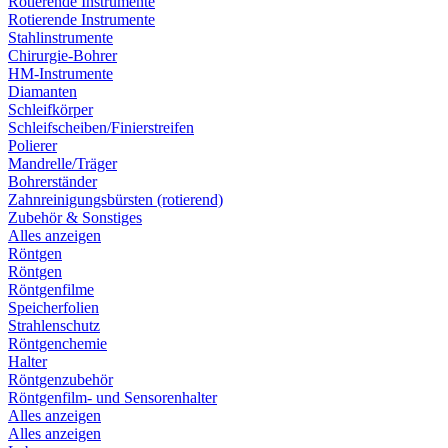
Rotierende Instrumente
Rotierende Instrumente
Stahlinstrumente
Chirurgie-Bohrer
HM-Instrumente
Diamanten
Schleifkörper
Schleifscheiben/Finierstreifen
Polierer
Mandrelle/Träger
Bohrerständer
Zahnreinigungsbürsten (rotierend)
Zubehör & Sonstiges
Alles anzeigen
Röntgen
Röntgen
Röntgenfilme
Speicherfolien
Strahlenschutz
Röntgenchemie
Halter
Röntgenzubehör
Röntgenfilm- und Sensorenhalter
Alles anzeigen
Alles anzeigen