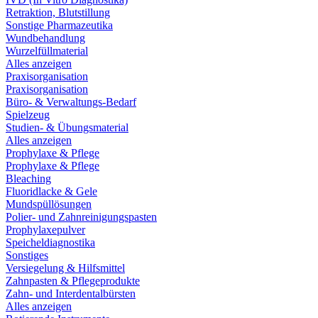
Retraktion, Blutstillung
Sonstige Pharmazeutika
Wundbehandlung
Wurzelfüllmaterial
Alles anzeigen
Praxisorganisation
Praxisorganisation
Büro- & Verwaltungs-Bedarf
Spielzeug
Studien- & Übungsmaterial
Alles anzeigen
Prophylaxe & Pflege
Prophylaxe & Pflege
Bleaching
Fluoridlacke & Gele
Mundspüllösungen
Polier- und Zahnreinigungspasten
Prophylaxepulver
Speicheldiagnostika
Sonstiges
Versiegelung & Hilfsmittel
Zahnpasten & Pflegeprodukte
Zahn- und Interdentalbürsten
Alles anzeigen