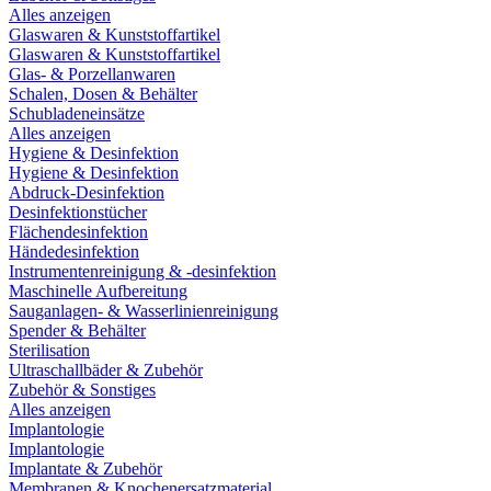
Alles anzeigen
Glaswaren & Kunststoffartikel
Glaswaren & Kunststoffartikel
Glas- & Porzellanwaren
Schalen, Dosen & Behälter
Schubladeneinsätze
Alles anzeigen
Hygiene & Desinfektion
Hygiene & Desinfektion
Abdruck-Desinfektion
Desinfektionstücher
Flächendesinfektion
Händedesinfektion
Instrumentenreinigung & -desinfektion
Maschinelle Aufbereitung
Sauganlagen- & Wasserlinienreinigung
Spender & Behälter
Sterilisation
Ultraschallbäder & Zubehör
Zubehör & Sonstiges
Alles anzeigen
Implantologie
Implantologie
Implantate & Zubehör
Membranen & Knochenersatzmaterial