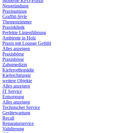
Moderne KFO-Praxis
Neugründung
Praxisumzug
Graffiti-Style
Themenzimmer
Praxisklinik
Perfekte Linienführung
Ambiente in Holz
Praxis mit Lounge Gefühl
Alles anzeigen
Praxisbörse
Praxisbörse
Zahnmedizin
Kieferorthopädie
Kieferchirurgie
weitere Objekte
Alles anzeigen
IT Service
Entsorgung
Alles anzeigen
Technischer Service
Gerätewartung
Recall
Reparaturservice
Validierung