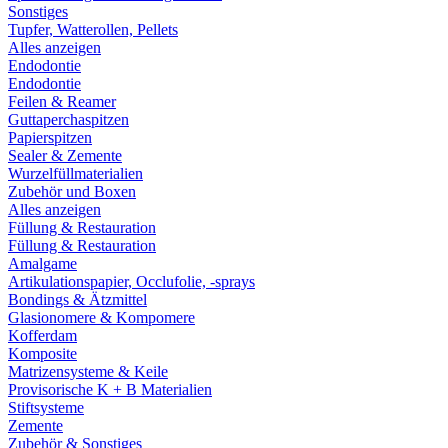
Sonstiges
Tupfer, Watterollen, Pellets
Alles anzeigen
Endodontie
Endodontie
Feilen & Reamer
Guttaperchaspitzen
Papierspitzen
Sealer & Zemente
Wurzelfüllmaterialien
Zubehör und Boxen
Alles anzeigen
Füllung & Restauration
Füllung & Restauration
Amalgame
Artikulationspapier, Occlufolie, -sprays
Bondings & Ätzmittel
Glasionomere & Kompomere
Kofferdam
Komposite
Matrizensysteme & Keile
Provisorische K + B Materialien
Stiftsysteme
Zemente
Zubehör & Sonstiges