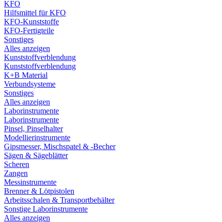
KFO
Hilfsmittel für KFO
KFO-Kunststoffe
KFO-Fertigteile
Sonstiges
Alles anzeigen
Kunststoffverblendung
Kunststoffverblendung
K+B Material
Verbundsysteme
Sonstiges
Alles anzeigen
Laborinstrumente
Laborinstrumente
Pinsel, Pinselhalter
Modellierinstrumente
Gipsmesser, Mischspatel & -Becher
Sägen & Sägeblätter
Scheren
Zangen
Messinstrumente
Brenner & Lötpistolen
Arbeitsschalen & Transportbehälter
Sonstige Laborinstrumente
Alles anzeigen