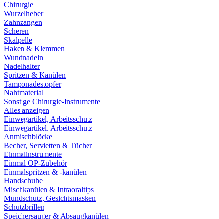
Chirurgie
Wurzelheber
Zahnzangen
Scheren
Skalpelle
Haken & Klemmen
Wundnadeln
Nadelhalter
Spritzen & Kanülen
Tamponadestopfer
Nahtmaterial
Sonstige Chirurgie-Instrumente
Alles anzeigen
Einwegartikel, Arbeitsschutz
Einwegartikel, Arbeitsschutz
Anmischblöcke
Becher, Servietten & Tücher
Einmalinstrumente
Einmal OP-Zubehör
Einmalspritzen & -kanülen
Handschuhe
Mischkanülen & Intraoraltips
Mundschutz, Gesichtsmasken
Schutzbrillen
Speichersauger & Absaugkanülen