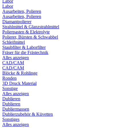
Labor
Labor
Ausarbeiten, Polieren
Ausarbeiten, Polieren
Diamantpolierer
Strahlmittel & Glanzstrahlmittel
Polierpasten & Elektrolyte
Polierer, Bürsten & Schwabbel
Schleifmittel
Staubfilter & Laborfilter
Fräser für die Frästechnik
Alles anzeigen
CAD/CAM
CAD/CAM
Blöcke & Rohlinge
Ronden
3D Druck Material
Sonstige
Alles anzeigen
Dublieren
Dublieren
Dubliermassen
Dublierzubehör & Küvetten
Sonstiges
Alles anzeigen