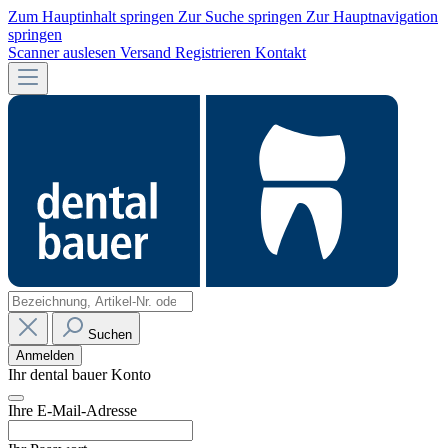
Zum Hauptinhalt springen
Zur Suche springen
Zur Hauptnavigation
springen
Scanner auslesen
Versand
Registrieren
Kontakt
Suchen
Anmelden
Ihr dental bauer Konto
Ihre E-Mail-Adresse