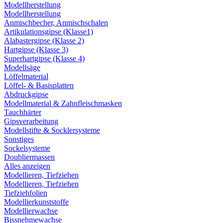
Modellherstellung
Modellherstellung
Anmischbecher, Anmischschalen
Artikulationsgipse (Klasse1)
Alabastergipse (Klasse 2)
Hartgipse (Klasse 3)
Superhartgipse (Klasse 4)
Modellsäge
Löffelmaterial
Löffel- & Basisplatten
Abdruckgipse
Modellmaterial & Zahnfleischmasken
Tauchhärter
Gipsverarbeitung
Modellstifte & Socklersysteme
Sonstiges
Sockelsysteme
Doubliermassen
Alles anzeigen
Modellieren, Tiefziehen
Modellieren, Tiefziehen
Tiefziehfolien
Modellierkunststoffe
Modellierwachse
Bissnehmewachse