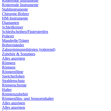
Rotierende Instrumente
Rotierende Instrumente
Stahlinstrumente
Chirurgie-Bohrer
HM-Instrumente
Diamanten
Schleifkörper
Schleifscheiben/Finierstreifen
Polierer
Mandrelle/Träger
Bohrerständer
Zahnreinigungsbürsten (rotierend)
Zubehör & Sonstiges
Alles anzeigen
Röntgen
Röntgen
Röntgenfilme
Speicherfolien
Strahlenschutz
Röntgenchemie
Halter
Röntgenzubehör
Röntgenfilm- und Sensorenhalter
Alles anzeigen
Alles anzeigen