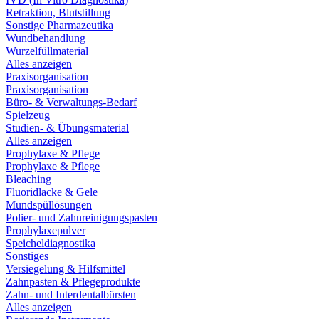
Retraktion, Blutstillung
Sonstige Pharmazeutika
Wundbehandlung
Wurzelfüllmaterial
Alles anzeigen
Praxisorganisation
Praxisorganisation
Büro- & Verwaltungs-Bedarf
Spielzeug
Studien- & Übungsmaterial
Alles anzeigen
Prophylaxe & Pflege
Prophylaxe & Pflege
Bleaching
Fluoridlacke & Gele
Mundspüllösungen
Polier- und Zahnreinigungspasten
Prophylaxepulver
Speicheldiagnostika
Sonstiges
Versiegelung & Hilfsmittel
Zahnpasten & Pflegeprodukte
Zahn- und Interdentalbürsten
Alles anzeigen