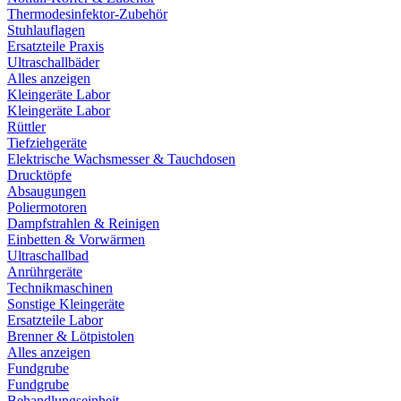
Thermodesinfektor-Zubehör
Stuhlauflagen
Ersatzteile Praxis
Ultraschallbäder
Alles anzeigen
Kleingeräte Labor
Kleingeräte Labor
Rüttler
Tiefziehgeräte
Elektrische Wachsmesser & Tauchdosen
Drucktöpfe
Absaugungen
Poliermotoren
Dampfstrahlen & Reinigen
Einbetten & Vorwärmen
Ultraschallbad
Anrührgeräte
Technikmaschinen
Sonstige Kleingeräte
Ersatzteile Labor
Brenner & Lötpistolen
Alles anzeigen
Fundgrube
Fundgrube
Behandlungseinheit