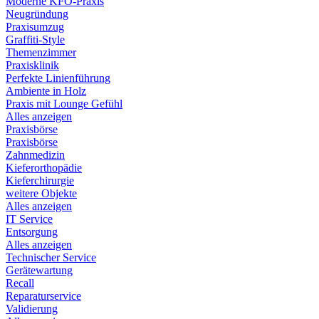
Moderne KFO-Praxis
Neugründung
Praxisumzug
Graffiti-Style
Themenzimmer
Praxisklinik
Perfekte Linienführung
Ambiente in Holz
Praxis mit Lounge Gefühl
Alles anzeigen
Praxisbörse
Praxisbörse
Zahnmedizin
Kieferorthopädie
Kieferchirurgie
weitere Objekte
Alles anzeigen
IT Service
Entsorgung
Alles anzeigen
Technischer Service
Gerätewartung
Recall
Reparaturservice
Validierung