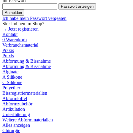
Ihr Passwort
Passwort anzeigen
Anmelden
Ich habe mein Passwort vergessen
Sie sind neu im Shop?
→ Jetzt registrieren
Kontakt
0
Warenkorb
Verbrauchsmaterial
Praxis
Praxis
Abformung & Bissnahme
Abformung & Bissnahme
Alginate
A Silikone
C Silikone
Polyether
Bissregistriermaterialien
Abformlöffel
Abformzubehör
Artikulation
Unterfütterung
Weitere Abformmaterialien
Alles anzeigen
Chirurgie