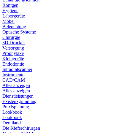
Röntgen
Hygiene
Laborgeräte
Möbel
Beleuchtung
Optische Systeme
Chirurgie
3D Drucker
Versorgung
Prophylaxe
Kleingeräte
Endodontie
Intraoralscanner
Instrumente
CAD/CAM
Alles anzeigen
Alles anzeigen
Dienstleistungen
Existenzgründung
Praxisplanung
Lookbook
Lookbook
Dentiland
Die Kieferchirurgen