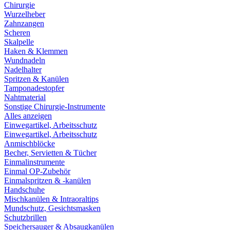
Chirurgie
Wurzelheber
Zahnzangen
Scheren
Skalpelle
Haken & Klemmen
Wundnadeln
Nadelhalter
Spritzen & Kanülen
Tamponadestopfer
Nahtmaterial
Sonstige Chirurgie-Instrumente
Alles anzeigen
Einwegartikel, Arbeitsschutz
Einwegartikel, Arbeitsschutz
Anmischblöcke
Becher, Servietten & Tücher
Einmalinstrumente
Einmal OP-Zubehör
Einmalspritzen & -kanülen
Handschuhe
Mischkanülen & Intraoraltips
Mundschutz, Gesichtsmasken
Schutzbrillen
Speichersauger & Absaugkanülen