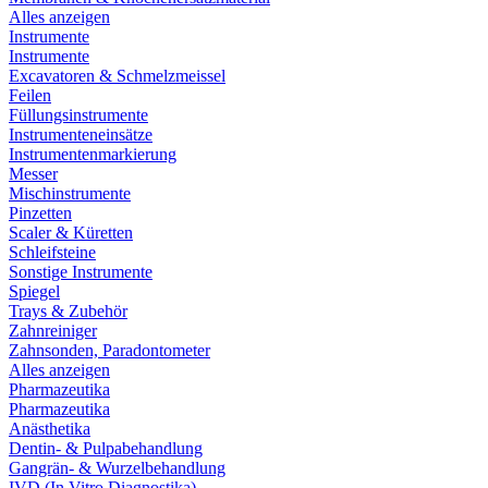
Alles anzeigen
Instrumente
Instrumente
Excavatoren & Schmelzmeissel
Feilen
Füllungsinstrumente
Instrumenteneinsätze
Instrumentenmarkierung
Messer
Mischinstrumente
Pinzetten
Scaler & Küretten
Schleifsteine
Sonstige Instrumente
Spiegel
Trays & Zubehör
Zahnreiniger
Zahnsonden, Paradontometer
Alles anzeigen
Pharmazeutika
Pharmazeutika
Anästhetika
Dentin- & Pulpabehandlung
Gangrän- & Wurzelbehandlung
IVD (In Vitro Diagnostika)