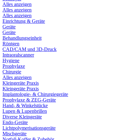
Alles anzeigen
Alles anzeigen
Alles anzeigen
Einrichtung & Geräte
Geräte
Geräte
Behandlungseinheit
Röntgen
CAD/CAM und 3D-Druck
Intraoralscanner
Hygiene
Prophylaxe
Chirurgie
Alles anzeigen
Kleingeräte Praxis
Kleingeräte Praxis
Implantologie- & Chirurgiegeräte
Prophylaxe & ZEG-Geräte
Hand- & Winkelstücke
Lupen & Lupenbrillen
Diverse Kleingeräte
Endo-Geräte
Lichtpolymerisationsgeräte
Mischgeräte
Notfall-Koffer & Zubehör