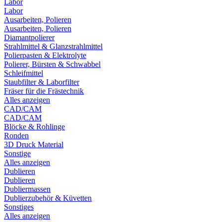
Labor
Labor
Ausarbeiten, Polieren
Ausarbeiten, Polieren
Diamantpolierer
Strahlmittel & Glanzstrahlmittel
Polierpasten & Elektrolyte
Polierer, Bürsten & Schwabbel
Schleifmittel
Staubfilter & Laborfilter
Fräser für die Frästechnik
Alles anzeigen
CAD/CAM
CAD/CAM
Blöcke & Rohlinge
Ronden
3D Druck Material
Sonstige
Alles anzeigen
Dublieren
Dublieren
Dubliermassen
Dublierzubehör & Küvetten
Sonstiges
Alles anzeigen