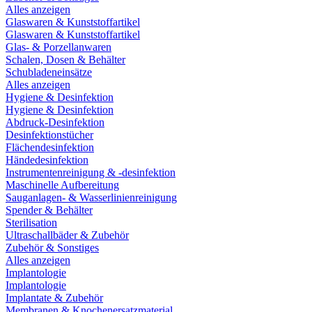
Alles anzeigen
Glaswaren & Kunststoffartikel
Glaswaren & Kunststoffartikel
Glas- & Porzellanwaren
Schalen, Dosen & Behälter
Schubladeneinsätze
Alles anzeigen
Hygiene & Desinfektion
Hygiene & Desinfektion
Abdruck-Desinfektion
Desinfektionstücher
Flächendesinfektion
Händedesinfektion
Instrumentenreinigung & -desinfektion
Maschinelle Aufbereitung
Sauganlagen- & Wasserlinienreinigung
Spender & Behälter
Sterilisation
Ultraschallbäder & Zubehör
Zubehör & Sonstiges
Alles anzeigen
Implantologie
Implantologie
Implantate & Zubehör
Membranen & Knochenersatzmaterial