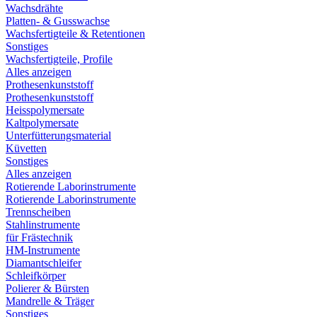
Wachsdrähte
Platten- & Gusswachse
Wachsfertigteile & Retentionen
Sonstiges
Wachsfertigteile, Profile
Alles anzeigen
Prothesenkunststoff
Prothesenkunststoff
Heisspolymersate
Kaltpolymersate
Unterfütterungsmaterial
Küvetten
Sonstiges
Alles anzeigen
Rotierende Laborinstrumente
Rotierende Laborinstrumente
Trennscheiben
Stahlinstrumente
für Frästechnik
HM-Instrumente
Diamantschleifer
Schleifkörper
Polierer & Bürsten
Mandrelle & Träger
Sonstiges