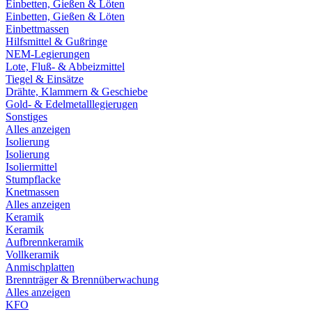
Einbetten, Gießen & Löten
Einbetten, Gießen & Löten
Einbettmassen
Hilfsmittel & Gußringe
NEM-Legierungen
Lote, Fluß- & Abbeizmittel
Tiegel & Einsätze
Drähte, Klammern & Geschiebe
Gold- & Edelmetalllegierugen
Sonstiges
Alles anzeigen
Isolierung
Isolierung
Isoliermittel
Stumpflacke
Knetmassen
Alles anzeigen
Keramik
Keramik
Aufbrennkeramik
Vollkeramik
Anmischplatten
Brennträger & Brennüberwachung
Alles anzeigen
KFO