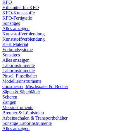
KFO
Hilfsmittel für KFO
KFO-Kunststoffe
KFO-Fertigteile
Sonstiges
Alles anzeigen
Kunststoffverblendung
Kunststoffverblendung
K+B Material
Verbundsysteme
Sonstiges
Alles anzeigen
Laborinstrumente
Laborinstrumente
Pinsel, Pinselhalter
Modellierinstrumente
Gipsmesser, Mischspatel & -Becher
Sägen & Sägeblätter
Scheren
Zangen
Messinstrumente
Brenner & Lötpistolen
Arbeitsschalen & Transportbehälter
Sonstige Laborinstrumente
Alles anzeigen