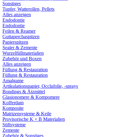
Sonstiges
Tupfer, Watterollen, Pellets
Alles anzeigen
Endodontie
Endodontie
Feilen & Reamer
Guttaperchaspitzen
Papierspitzen
Sealer & Zemente
Wurzelfüllmaterialien
Zubehör und Boxen
Alles anzeigen
Füllung & Restauration
Füllung & Restauration
Amalgame
Artikulationspapier, Occlufolie, -sprays
Bondings & Ätzmittel
Glasionomere & Kompomere
Kofferdam
Komposite
Matrizensysteme & Keile
Provisorische K + B Materialien
Stiftsysteme
Zemente
Zubehör & Sonstiges