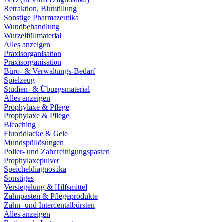
Retraktion, Blutstillung
Sonstige Pharmazeutika
Wundbehandlung
Wurzelfüllmaterial
Alles anzeigen
Praxisorganisation
Praxisorganisation
Büro- & Verwaltungs-Bedarf
Spielzeug
Studien- & Übungsmaterial
Alles anzeigen
Prophylaxe & Pflege
Prophylaxe & Pflege
Bleaching
Fluoridlacke & Gele
Mundspüllösungen
Polier- und Zahnreinigungspasten
Prophylaxepulver
Speicheldiagnostika
Sonstiges
Versiegelung & Hilfsmittel
Zahnpasten & Pflegeprodukte
Zahn- und Interdentalbürsten
Alles anzeigen