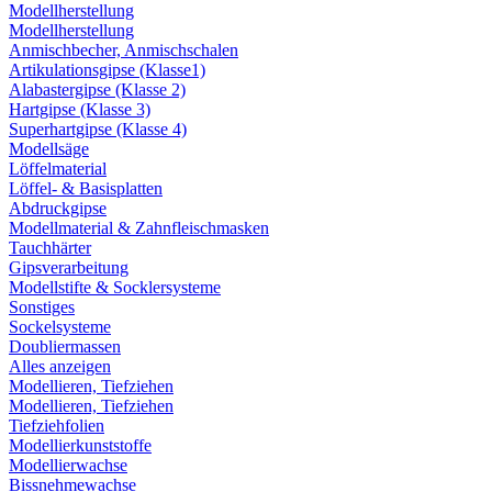
Modellherstellung
Modellherstellung
Anmischbecher, Anmischschalen
Artikulationsgipse (Klasse1)
Alabastergipse (Klasse 2)
Hartgipse (Klasse 3)
Superhartgipse (Klasse 4)
Modellsäge
Löffelmaterial
Löffel- & Basisplatten
Abdruckgipse
Modellmaterial & Zahnfleischmasken
Tauchhärter
Gipsverarbeitung
Modellstifte & Socklersysteme
Sonstiges
Sockelsysteme
Doubliermassen
Alles anzeigen
Modellieren, Tiefziehen
Modellieren, Tiefziehen
Tiefziehfolien
Modellierkunststoffe
Modellierwachse
Bissnehmewachse