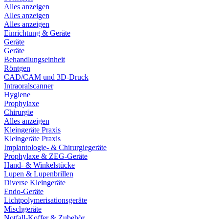
Alles anzeigen
Alles anzeigen
Alles anzeigen
Einrichtung & Geräte
Geräte
Geräte
Behandlungseinheit
Röntgen
CAD/CAM und 3D-Druck
Intraoralscanner
Hygiene
Prophylaxe
Chirurgie
Alles anzeigen
Kleingeräte Praxis
Kleingeräte Praxis
Implantologie- & Chirurgiegeräte
Prophylaxe & ZEG-Geräte
Hand- & Winkelstücke
Lupen & Lupenbrillen
Diverse Kleingeräte
Endo-Geräte
Lichtpolymerisationsgeräte
Mischgeräte
Notfall-Koffer & Zubehör