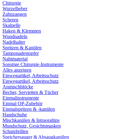
Chirurgie
Wurzelheber
Zahnzangen
Scheren
Skalpelle
Haken & Klemmen
Wundnadeln
Nadelhalter
Spritzen & Kanülen
Tamponadestopfer
Nahtmaterial
Sonstige Chirurgie-Instrumente
Alles anzeigen
Einwegartikel, Arbeitsschutz
Einwegartikel, Arbeitsschutz
Anmischblöcke
Becher, Servietten & Tücher
Einmalinstrumente
Einmal OP-Zubehör
Einmalspritzen & -kanülen
Handschuhe
Mischkanülen & Intraoraltips
Mundschutz, Gesichtsmasken
Schutzbrillen
Speichersauger & Absaugkanülen