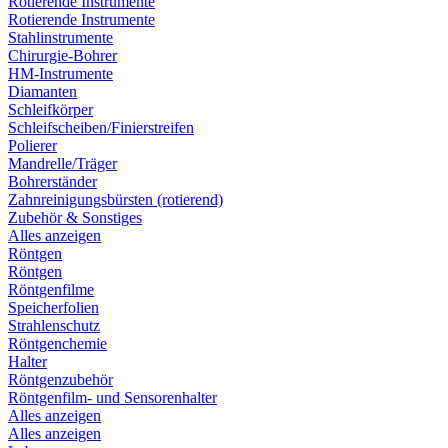
Rotierende Instrumente
Rotierende Instrumente
Stahlinstrumente
Chirurgie-Bohrer
HM-Instrumente
Diamanten
Schleifkörper
Schleifscheiben/Finierstreifen
Polierer
Mandrelle/Träger
Bohrerständer
Zahnreinigungsbürsten (rotierend)
Zubehör & Sonstiges
Alles anzeigen
Röntgen
Röntgen
Röntgenfilme
Speicherfolien
Strahlenschutz
Röntgenchemie
Halter
Röntgenzubehör
Röntgenfilm- und Sensorenhalter
Alles anzeigen
Alles anzeigen