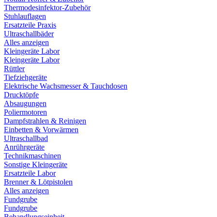
Thermodesinfektor-Zubehör
Stuhlauflagen
Ersatzteile Praxis
Ultraschallbäder
Alles anzeigen
Kleingeräte Labor
Kleingeräte Labor
Rüttler
Tiefziehgeräte
Elektrische Wachsmesser & Tauchdosen
Drucktöpfe
Absaugungen
Poliermotoren
Dampfstrahlen & Reinigen
Einbetten & Vorwärmen
Ultraschallbad
Anrührgeräte
Technikmaschinen
Sonstige Kleingeräte
Ersatzteile Labor
Brenner & Lötpistolen
Alles anzeigen
Fundgrube
Fundgrube
Behandlungseinheit