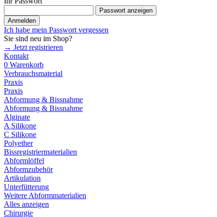
Ihr Passwort
Passwort anzeigen
Anmelden
Ich habe mein Passwort vergessen
Sie sind neu im Shop?
→ Jetzt registrieren
Kontakt
0
Warenkorb
Verbrauchsmaterial
Praxis
Praxis
Abformung & Bissnahme
Abformung & Bissnahme
Alginate
A Silikone
C Silikone
Polyether
Bissregistriermaterialien
Abformlöffel
Abformzubehör
Artikulation
Unterfütterung
Weitere Abformmaterialien
Alles anzeigen
Chirurgie