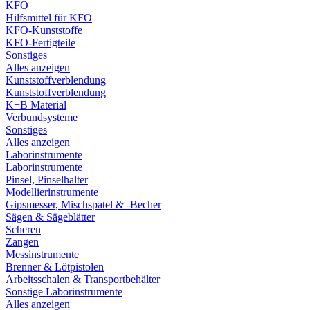
KFO
Hilfsmittel für KFO
KFO-Kunststoffe
KFO-Fertigteile
Sonstiges
Alles anzeigen
Kunststoffverblendung
Kunststoffverblendung
K+B Material
Verbundsysteme
Sonstiges
Alles anzeigen
Laborinstrumente
Laborinstrumente
Pinsel, Pinselhalter
Modellierinstrumente
Gipsmesser, Mischspatel & -Becher
Sägen & Sägeblätter
Scheren
Zangen
Messinstrumente
Brenner & Lötpistolen
Arbeitsschalen & Transportbehälter
Sonstige Laborinstrumente
Alles anzeigen