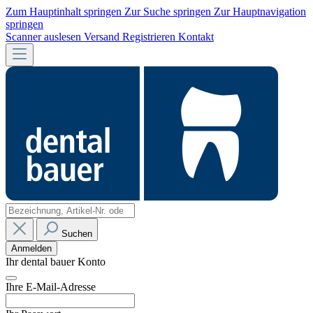
Zum Hauptinhalt springen
Zur Suche springen
Zur Hauptnavigation
springen
Scanner auslesen
Versand
Registrieren
Kontakt
Suchen
Anmelden
Ihr dental bauer Konto
Ihre E-Mail-Adresse