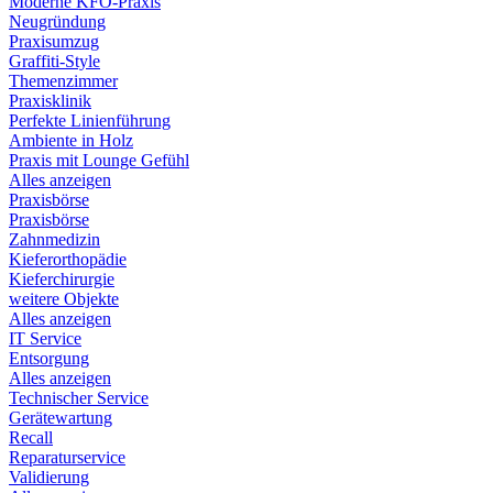
Moderne KFO-Praxis
Neugründung
Praxisumzug
Graffiti-Style
Themenzimmer
Praxisklinik
Perfekte Linienführung
Ambiente in Holz
Praxis mit Lounge Gefühl
Alles anzeigen
Praxisbörse
Praxisbörse
Zahnmedizin
Kieferorthopädie
Kieferchirurgie
weitere Objekte
Alles anzeigen
IT Service
Entsorgung
Alles anzeigen
Technischer Service
Gerätewartung
Recall
Reparaturservice
Validierung