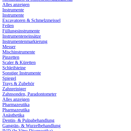
Alles anzeigen
Instrumente
Instrumente
Excavatoren & Schmelzmeissel
Feilen
Füllungsinstrumente
Instrumenteneinsätze
Instrumentenmarkierung
Messer
Mischinstrumente
Pinzetten
Scaler & Küretten
Schleifsteine
Sonstige Instrumente
Spiegel
Trays & Zubehör
Zahnreiniger
Zahnsonden, Paradontometer
Alles anzeigen
Pharmazeutika
Pharmazeutika
Anästhetika
Dentin- & Pulpabehandlung
Gangrän- & Wurzelbehandlung
IVD (In Vitro Diagnostika)