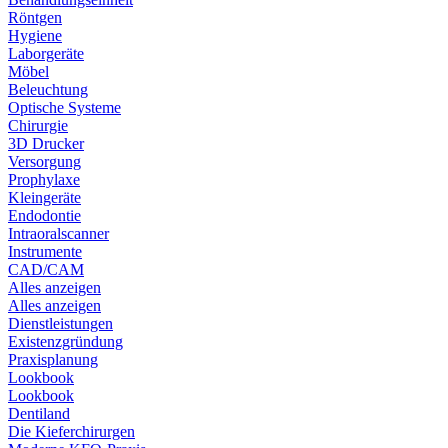
Röntgen
Hygiene
Laborgeräte
Möbel
Beleuchtung
Optische Systeme
Chirurgie
3D Drucker
Versorgung
Prophylaxe
Kleingeräte
Endodontie
Intraoralscanner
Instrumente
CAD/CAM
Alles anzeigen
Alles anzeigen
Dienstleistungen
Existenzgründung
Praxisplanung
Lookbook
Lookbook
Dentiland
Die Kieferchirurgen