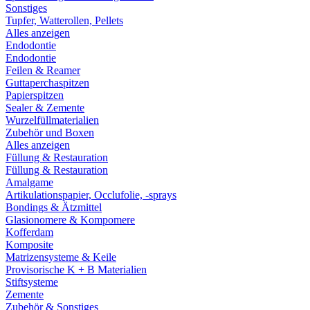
Sonstiges
Tupfer, Watterollen, Pellets
Alles anzeigen
Endodontie
Endodontie
Feilen & Reamer
Guttaperchaspitzen
Papierspitzen
Sealer & Zemente
Wurzelfüllmaterialien
Zubehör und Boxen
Alles anzeigen
Füllung & Restauration
Füllung & Restauration
Amalgame
Artikulationspapier, Occlufolie, -sprays
Bondings & Ätzmittel
Glasionomere & Kompomere
Kofferdam
Komposite
Matrizensysteme & Keile
Provisorische K + B Materialien
Stiftsysteme
Zemente
Zubehör & Sonstiges