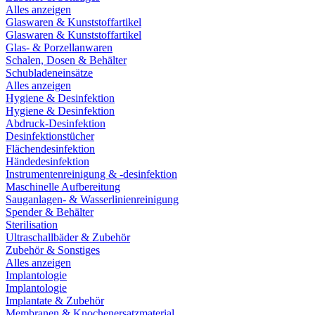
Alles anzeigen
Glaswaren & Kunststoffartikel
Glaswaren & Kunststoffartikel
Glas- & Porzellanwaren
Schalen, Dosen & Behälter
Schubladeneinsätze
Alles anzeigen
Hygiene & Desinfektion
Hygiene & Desinfektion
Abdruck-Desinfektion
Desinfektionstücher
Flächendesinfektion
Händedesinfektion
Instrumentenreinigung & -desinfektion
Maschinelle Aufbereitung
Sauganlagen- & Wasserlinienreinigung
Spender & Behälter
Sterilisation
Ultraschallbäder & Zubehör
Zubehör & Sonstiges
Alles anzeigen
Implantologie
Implantologie
Implantate & Zubehör
Membranen & Knochenersatzmaterial