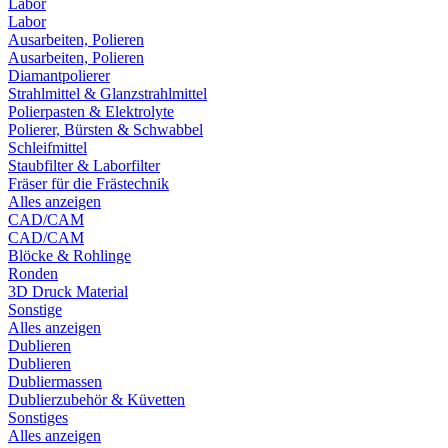
Labor
Labor
Ausarbeiten, Polieren
Ausarbeiten, Polieren
Diamantpolierer
Strahlmittel & Glanzstrahlmittel
Polierpasten & Elektrolyte
Polierer, Bürsten & Schwabbel
Schleifmittel
Staubfilter & Laborfilter
Fräser für die Frästechnik
Alles anzeigen
CAD/CAM
CAD/CAM
Blöcke & Rohlinge
Ronden
3D Druck Material
Sonstige
Alles anzeigen
Dublieren
Dublieren
Dubliermassen
Dublierzubehör & Küvetten
Sonstiges
Alles anzeigen