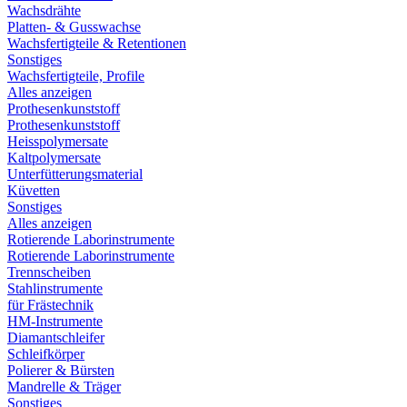
Wachsdrähte
Platten- & Gusswachse
Wachsfertigteile & Retentionen
Sonstiges
Wachsfertigteile, Profile
Alles anzeigen
Prothesenkunststoff
Prothesenkunststoff
Heisspolymersate
Kaltpolymersate
Unterfütterungsmaterial
Küvetten
Sonstiges
Alles anzeigen
Rotierende Laborinstrumente
Rotierende Laborinstrumente
Trennscheiben
Stahlinstrumente
für Frästechnik
HM-Instrumente
Diamantschleifer
Schleifkörper
Polierer & Bürsten
Mandrelle & Träger
Sonstiges