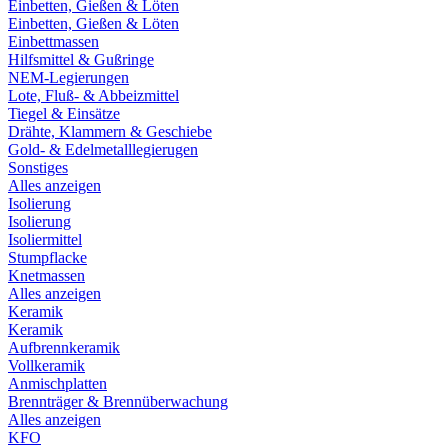
Einbetten, Gießen & Löten
Einbetten, Gießen & Löten
Einbettmassen
Hilfsmittel & Gußringe
NEM-Legierungen
Lote, Fluß- & Abbeizmittel
Tiegel & Einsätze
Drähte, Klammern & Geschiebe
Gold- & Edelmetalllegierugen
Sonstiges
Alles anzeigen
Isolierung
Isolierung
Isoliermittel
Stumpflacke
Knetmassen
Alles anzeigen
Keramik
Keramik
Aufbrennkeramik
Vollkeramik
Anmischplatten
Brennträger & Brennüberwachung
Alles anzeigen
KFO