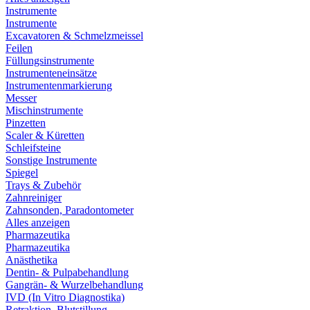
Instrumente
Instrumente
Excavatoren & Schmelzmeissel
Feilen
Füllungsinstrumente
Instrumenteneinsätze
Instrumentenmarkierung
Messer
Mischinstrumente
Pinzetten
Scaler & Küretten
Schleifsteine
Sonstige Instrumente
Spiegel
Trays & Zubehör
Zahnreiniger
Zahnsonden, Paradontometer
Alles anzeigen
Pharmazeutika
Pharmazeutika
Anästhetika
Dentin- & Pulpabehandlung
Gangrän- & Wurzelbehandlung
IVD (In Vitro Diagnostika)
Retraktion, Blutstillung