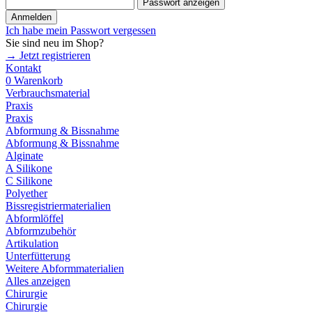
Passwort anzeigen
Anmelden
Ich habe mein Passwort vergessen
Sie sind neu im Shop?
→ Jetzt registrieren
Kontakt
0
Warenkorb
Verbrauchsmaterial
Praxis
Praxis
Abformung & Bissnahme
Abformung & Bissnahme
Alginate
A Silikone
C Silikone
Polyether
Bissregistriermaterialien
Abformlöffel
Abformzubehör
Artikulation
Unterfütterung
Weitere Abformmaterialien
Alles anzeigen
Chirurgie
Chirurgie