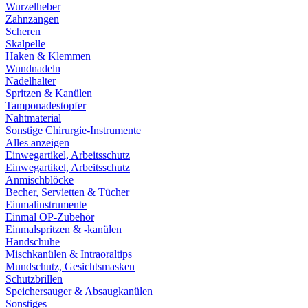
Wurzelheber
Zahnzangen
Scheren
Skalpelle
Haken & Klemmen
Wundnadeln
Nadelhalter
Spritzen & Kanülen
Tamponadestopfer
Nahtmaterial
Sonstige Chirurgie-Instrumente
Alles anzeigen
Einwegartikel, Arbeitsschutz
Einwegartikel, Arbeitsschutz
Anmischblöcke
Becher, Servietten & Tücher
Einmalinstrumente
Einmal OP-Zubehör
Einmalspritzen & -kanülen
Handschuhe
Mischkanülen & Intraoraltips
Mundschutz, Gesichtsmasken
Schutzbrillen
Speichersauger & Absaugkanülen
Sonstiges