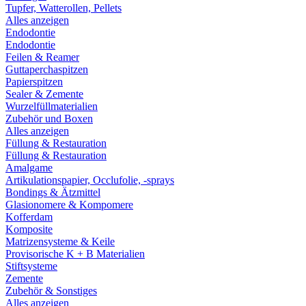
Tupfer, Watterollen, Pellets
Alles anzeigen
Endodontie
Endodontie
Feilen & Reamer
Guttaperchaspitzen
Papierspitzen
Sealer & Zemente
Wurzelfüllmaterialien
Zubehör und Boxen
Alles anzeigen
Füllung & Restauration
Füllung & Restauration
Amalgame
Artikulationspapier, Occlufolie, -sprays
Bondings & Ätzmittel
Glasionomere & Kompomere
Kofferdam
Komposite
Matrizensysteme & Keile
Provisorische K + B Materialien
Stiftsysteme
Zemente
Zubehör & Sonstiges
Alles anzeigen