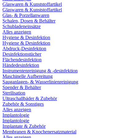
Glaswaren & Kunststoffartikel
Glaswaren & Kunststoffartikel
Glas- & Porzellanwaren
Schalen, Dosen & Behälter
Schubladeneinsätze
Alles anzeigen
Hygiene & Desinfektion
Hygiene & Desinfektion
Abdruck-Desinfektion
Desinfektionstücher
Flächendesinfektion
Händedesinfektion
Instrumentenreinigung & -desinfektion
Maschinelle Aufbereitung
Sauganlagen- & Wasserlinienreinigung
Spender & Behälter
Sterilisation
Ultraschallbäder & Zubehör
Zubehör & Sonstiges
Alles anzeigen
Implantologie
Implantologie
Implantate & Zubehör
Membranen & Knochenersatzmaterial
Alles anzeigen