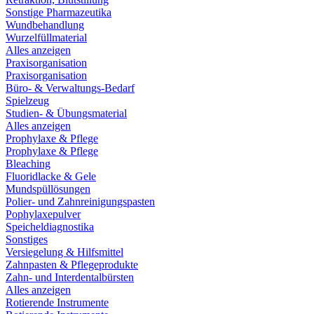
Sonstige Pharmazeutika
Wundbehandlung
Wurzelfüllmaterial
Alles anzeigen
Praxisorganisation
Praxisorganisation
Büro- & Verwaltungs-Bedarf
Spielzeug
Studien- & Übungsmaterial
Alles anzeigen
Prophylaxe & Pflege
Prophylaxe & Pflege
Bleaching
Fluoridlacke & Gele
Mundspüllösungen
Polier- und Zahnreinigungspasten
Pophylaxepulver
Speicheldiagnostika
Sonstiges
Versiegelung & Hilfsmittel
Zahnpasten & Pflegeprodukte
Zahn- und Interdentalbürsten
Alles anzeigen
Rotierende Instrumente