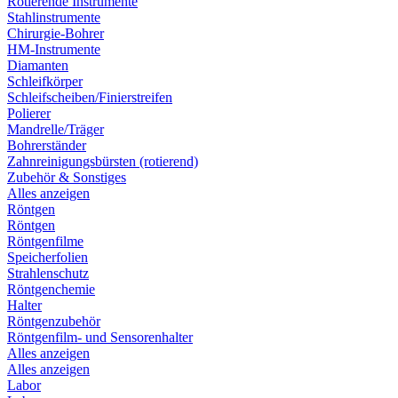
Rotierende Instrumente
Stahlinstrumente
Chirurgie-Bohrer
HM-Instrumente
Diamanten
Schleifkörper
Schleifscheiben/Finierstreifen
Polierer
Mandrelle/Träger
Bohrerständer
Zahnreinigungsbürsten (rotierend)
Zubehör & Sonstiges
Alles anzeigen
Röntgen
Röntgen
Röntgenfilme
Speicherfolien
Strahlenschutz
Röntgenchemie
Halter
Röntgenzubehör
Röntgenfilm- und Sensorenhalter
Alles anzeigen
Alles anzeigen
Labor