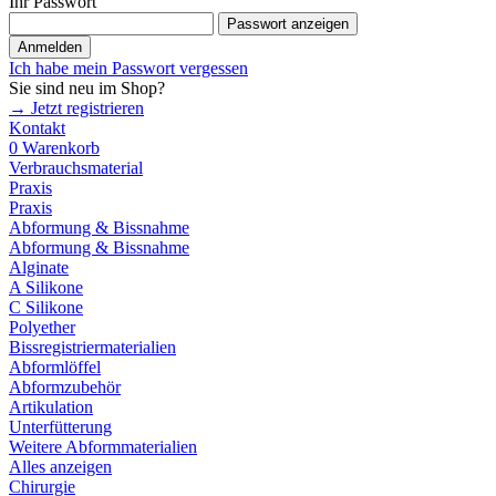
Ihr Passwort
Passwort anzeigen
Anmelden
Ich habe mein Passwort vergessen
Sie sind neu im Shop?
→ Jetzt registrieren
Kontakt
0
Warenkorb
Verbrauchsmaterial
Praxis
Praxis
Abformung & Bissnahme
Abformung & Bissnahme
Alginate
A Silikone
C Silikone
Polyether
Bissregistriermaterialien
Abformlöffel
Abformzubehör
Artikulation
Unterfütterung
Weitere Abformmaterialien
Alles anzeigen
Chirurgie