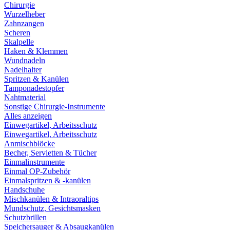
Chirurgie
Wurzelheber
Zahnzangen
Scheren
Skalpelle
Haken & Klemmen
Wundnadeln
Nadelhalter
Spritzen & Kanülen
Tamponadestopfer
Nahtmaterial
Sonstige Chirurgie-Instrumente
Alles anzeigen
Einwegartikel, Arbeitsschutz
Einwegartikel, Arbeitsschutz
Anmischblöcke
Becher, Servietten & Tücher
Einmalinstrumente
Einmal OP-Zubehör
Einmalspritzen & -kanülen
Handschuhe
Mischkanülen & Intraoraltips
Mundschutz, Gesichtsmasken
Schutzbrillen
Speichersauger & Absaugkanülen