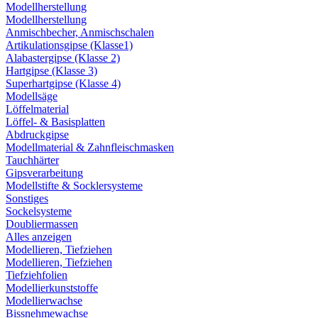
Modellherstellung
Modellherstellung
Anmischbecher, Anmischschalen
Artikulationsgipse (Klasse1)
Alabastergipse (Klasse 2)
Hartgipse (Klasse 3)
Superhartgipse (Klasse 4)
Modellsäge
Löffelmaterial
Löffel- & Basisplatten
Abdruckgipse
Modellmaterial & Zahnfleischmasken
Tauchhärter
Gipsverarbeitung
Modellstifte & Socklersysteme
Sonstiges
Sockelsysteme
Doubliermassen
Alles anzeigen
Modellieren, Tiefziehen
Modellieren, Tiefziehen
Tiefziehfolien
Modellierkunststoffe
Modellierwachse
Bissnehmewachse