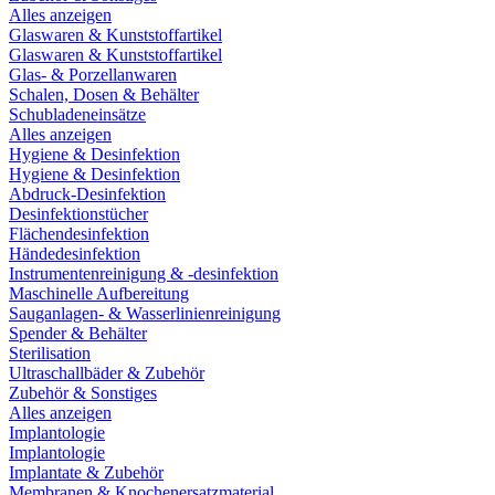
Alles anzeigen
Glaswaren & Kunststoffartikel
Glaswaren & Kunststoffartikel
Glas- & Porzellanwaren
Schalen, Dosen & Behälter
Schubladeneinsätze
Alles anzeigen
Hygiene & Desinfektion
Hygiene & Desinfektion
Abdruck-Desinfektion
Desinfektionstücher
Flächendesinfektion
Händedesinfektion
Instrumentenreinigung & -desinfektion
Maschinelle Aufbereitung
Sauganlagen- & Wasserlinienreinigung
Spender & Behälter
Sterilisation
Ultraschallbäder & Zubehör
Zubehör & Sonstiges
Alles anzeigen
Implantologie
Implantologie
Implantate & Zubehör
Membranen & Knochenersatzmaterial