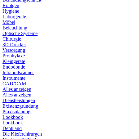
Röntgen
Hygiene
Laborgeräte
Möbel
Beleuchtung
Optische Systeme
Chirurgie
3D Drucker
Versorgung
Prophylaxe
Kleingeräte
Endodontie
Intraoralscanner
Instrumente
CAD/CAM
Alles anzeigen
Alles anzeigen
Dienstleistungen
Existenzgründung
Praxisplanung
Lookbook
Lookbook
Dentiland
Die Kieferchirurgen