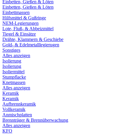
Einbetten, Gießen & Löten
Einbetten, Gießen & Löten
Einbettmassen
Hilfsmittel & Gußringe
NEM-Legierungen
Lote, Fluß- & Abbeizmittel
Tiegel & Einsätze
Drähte, Klammern & Geschiebe
Gold- & Edelmetalllegierugen
Sonstiges
Alles anzeigen
Isolierung
Isolierung
Isoliermittel
Stumpflacke
Knetmassen
Alles anzeigen
Keramik
Keramik
Aufbrennkeramik
Vollkeramik
Anmischplatten
Brennträger & Brennüberwachung
Alles anzeigen
KFO