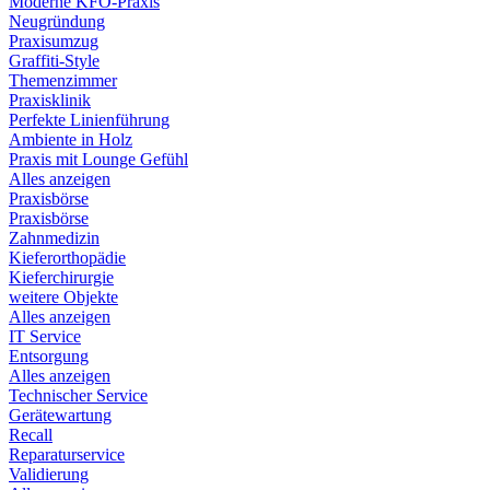
Moderne KFO-Praxis
Neugründung
Praxisumzug
Graffiti-Style
Themenzimmer
Praxisklinik
Perfekte Linienführung
Ambiente in Holz
Praxis mit Lounge Gefühl
Alles anzeigen
Praxisbörse
Praxisbörse
Zahnmedizin
Kieferorthopädie
Kieferchirurgie
weitere Objekte
Alles anzeigen
IT Service
Entsorgung
Alles anzeigen
Technischer Service
Gerätewartung
Recall
Reparaturservice
Validierung