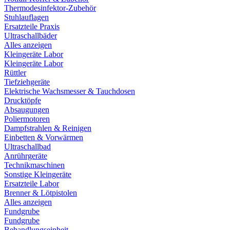
Thermodesinfektor-Zubehör
Stuhlauflagen
Ersatzteile Praxis
Ultraschallbäder
Alles anzeigen
Kleingeräte Labor
Kleingeräte Labor
Rüttler
Tiefziehgeräte
Elektrische Wachsmesser & Tauchdosen
Drucktöpfe
Absaugungen
Poliermotoren
Dampfstrahlen & Reinigen
Einbetten & Vorwärmen
Ultraschallbad
Anrührgeräte
Technikmaschinen
Sonstige Kleingeräte
Ersatzteile Labor
Brenner & Lötpistolen
Alles anzeigen
Fundgrube
Fundgrube
Behandlungseinheit