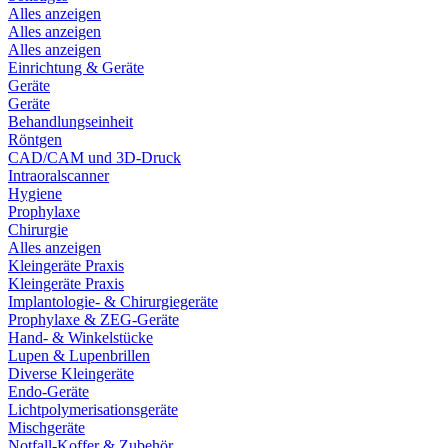
Alles anzeigen
Alles anzeigen
Alles anzeigen
Einrichtung & Geräte
Geräte
Geräte
Behandlungseinheit
Röntgen
CAD/CAM und 3D-Druck
Intraoralscanner
Hygiene
Prophylaxe
Chirurgie
Alles anzeigen
Kleingeräte Praxis
Kleingeräte Praxis
Implantologie- & Chirurgiegeräte
Prophylaxe & ZEG-Geräte
Hand- & Winkelstücke
Lupen & Lupenbrillen
Diverse Kleingeräte
Endo-Geräte
Lichtpolymerisationsgeräte
Mischgeräte
Notfall-Koffer & Zubehör