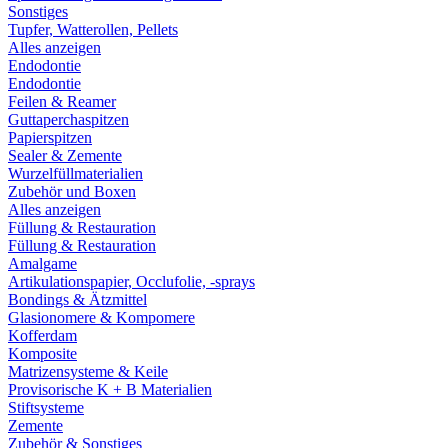
Sonstiges
Tupfer, Watterollen, Pellets
Alles anzeigen
Endodontie
Endodontie
Feilen & Reamer
Guttaperchaspitzen
Papierspitzen
Sealer & Zemente
Wurzelfüllmaterialien
Zubehör und Boxen
Alles anzeigen
Füllung & Restauration
Füllung & Restauration
Amalgame
Artikulationspapier, Occlufolie, -sprays
Bondings & Ätzmittel
Glasionomere & Kompomere
Kofferdam
Komposite
Matrizensysteme & Keile
Provisorische K + B Materialien
Stiftsysteme
Zemente
Zubehör & Sonstiges