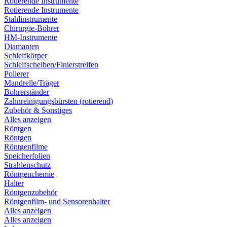
Rotierende Instrumente
Rotierende Instrumente
Stahlinstrumente
Chirurgie-Bohrer
HM-Instrumente
Diamanten
Schleifkörper
Schleifscheiben/Finierstreifen
Polierer
Mandrelle/Träger
Bohrerständer
Zahnreinigungsbürsten (rotierend)
Zubehör & Sonstiges
Alles anzeigen
Röntgen
Röntgen
Röntgenfilme
Speicherfolien
Strahlenschutz
Röntgenchemie
Halter
Röntgenzubehör
Röntgenfilm- und Sensorenhalter
Alles anzeigen
Alles anzeigen