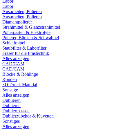
Labor
Labor
Ausarbeiten, Polieren
Ausarbeiten, Polieren
Diamantpolierer
Strahlmittel & Glanzstrahlmittel
Polierpasten & Elektrolyte
Polierer, Bürsten & Schwabbel
Schleifmittel
Staubfilter & Laborfilter
Fräser für die Frästechnik
Alles anzeigen
CAD/CAM
CAD/CAM
Blöcke & Rohlinge
Ronden
3D Druck Material
Sonstige
Alles anzeigen
Dublieren
Dublieren
Dubliermassen
Dublierzubehör & Küvetten
Sonstiges
Alles anzeigen