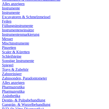
Alles anzeigen
Instrumente
Instrumente
Excavatoren & Schmelzmeissel
Feilen
Füllungsinstrumente
Instrumenteneinsätze
Instrumentenmarkierung
Messer
Mischinstrumente
Pinzetten
Scaler & Küretten
Schleifsteine
Sonstige Instrumente
Spiegel
Trays & Zubehör
Zahnreiniger
Zahnsonden, Paradontometer
Alles anzeigen
Pharmazeutika
Pharmazeutika
Anästhetika
Dentin- & Pulpabehandlung
Gangrän- & Wurzelbehandlung
IVD (In Vitro Diagnostika)