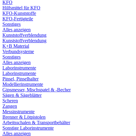
KFO
Hilfsmittel für KFO
KFO-Kunststoffe
KFO-Fertigteile
Sonstiges
Alles anzeigen
Kunststoffverblendung
Kunststoffverblendung
K+B Material
Verbundsysteme
Sonstiges
Alles anzeigen
Laborinstrumente
Laborinstrumente
Pinsel, Pinselhalter
Modellierinstrumente
Gipsmesser, Mischspatel & -Becher
Sägen & Sägeblätter
Scheren
Zangen
Messinstrumente
Brenner & Lötpistolen
Arbeitsschalen & Transportbehälter
Sonstige Laborinstrumente
Alles anzeigen