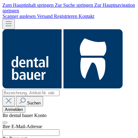
Zum Hauptinhalt springen
Zur Suche springen
Zur Hauptnavigation
springen
Scanner auslesen
Versand
Registrieren
Kontakt
Suchen
Anmelden
Ihr dental bauer Konto
Ihre E-Mail-Adresse