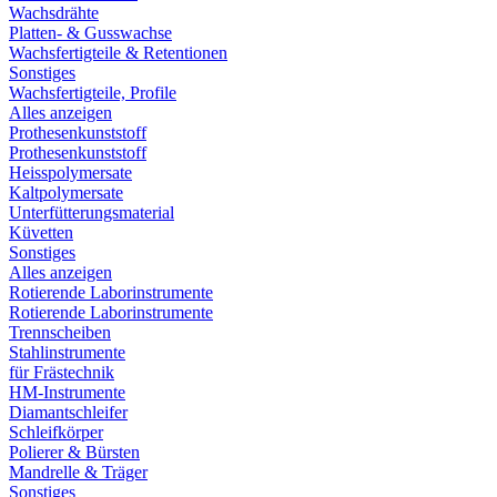
Wachsdrähte
Platten- & Gusswachse
Wachsfertigteile & Retentionen
Sonstiges
Wachsfertigteile, Profile
Alles anzeigen
Prothesenkunststoff
Prothesenkunststoff
Heisspolymersate
Kaltpolymersate
Unterfütterungsmaterial
Küvetten
Sonstiges
Alles anzeigen
Rotierende Laborinstrumente
Rotierende Laborinstrumente
Trennscheiben
Stahlinstrumente
für Frästechnik
HM-Instrumente
Diamantschleifer
Schleifkörper
Polierer & Bürsten
Mandrelle & Träger
Sonstiges