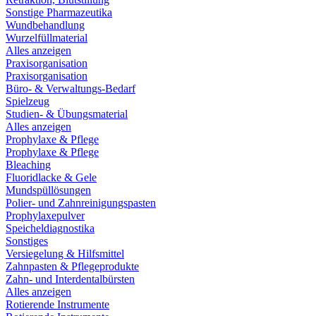
Sonstige Pharmazeutika
Wundbehandlung
Wurzelfüllmaterial
Alles anzeigen
Praxisorganisation
Praxisorganisation
Büro- & Verwaltungs-Bedarf
Spielzeug
Studien- & Übungsmaterial
Alles anzeigen
Prophylaxe & Pflege
Prophylaxe & Pflege
Bleaching
Fluoridlacke & Gele
Mundspüllösungen
Polier- und Zahnreinigungspasten
Prophylaxepulver
Speicheldiagnostika
Sonstiges
Versiegelung & Hilfsmittel
Zahnpasten & Pflegeprodukte
Zahn- und Interdentalbürsten
Alles anzeigen
Rotierende Instrumente