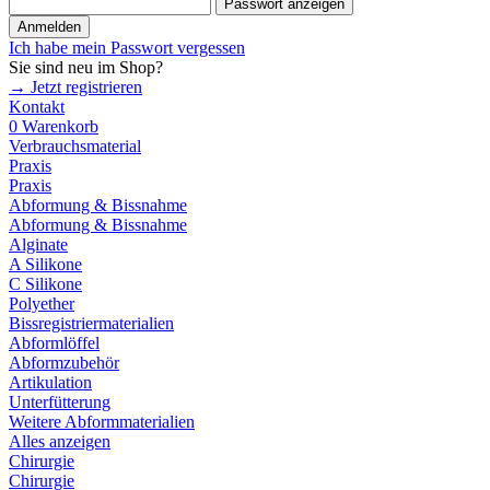
Passwort anzeigen
Anmelden
Ich habe mein Passwort vergessen
Sie sind neu im Shop?
→ Jetzt registrieren
Kontakt
0
Warenkorb
Verbrauchsmaterial
Praxis
Praxis
Abformung & Bissnahme
Abformung & Bissnahme
Alginate
A Silikone
C Silikone
Polyether
Bissregistriermaterialien
Abformlöffel
Abformzubehör
Artikulation
Unterfütterung
Weitere Abformmaterialien
Alles anzeigen
Chirurgie
Chirurgie