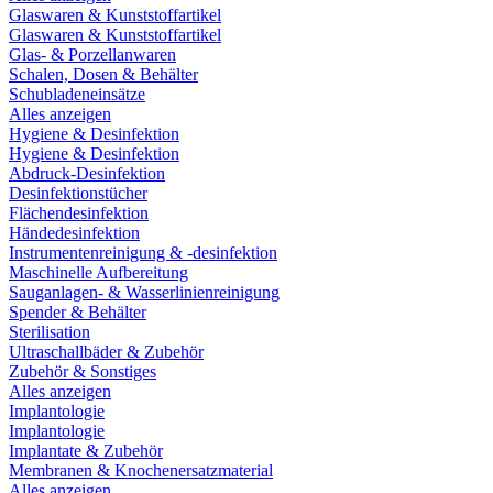
Glaswaren & Kunststoffartikel
Glaswaren & Kunststoffartikel
Glas- & Porzellanwaren
Schalen, Dosen & Behälter
Schubladeneinsätze
Alles anzeigen
Hygiene & Desinfektion
Hygiene & Desinfektion
Abdruck-Desinfektion
Desinfektionstücher
Flächendesinfektion
Händedesinfektion
Instrumentenreinigung & -desinfektion
Maschinelle Aufbereitung
Sauganlagen- & Wasserlinienreinigung
Spender & Behälter
Sterilisation
Ultraschallbäder & Zubehör
Zubehör & Sonstiges
Alles anzeigen
Implantologie
Implantologie
Implantate & Zubehör
Membranen & Knochenersatzmaterial
Alles anzeigen