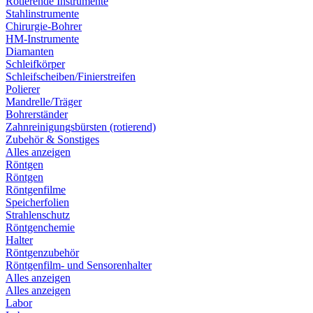
Rotierende Instrumente
Stahlinstrumente
Chirurgie-Bohrer
HM-Instrumente
Diamanten
Schleifkörper
Schleifscheiben/Finierstreifen
Polierer
Mandrelle/Träger
Bohrerständer
Zahnreinigungsbürsten (rotierend)
Zubehör & Sonstiges
Alles anzeigen
Röntgen
Röntgen
Röntgenfilme
Speicherfolien
Strahlenschutz
Röntgenchemie
Halter
Röntgenzubehör
Röntgenfilm- und Sensorenhalter
Alles anzeigen
Alles anzeigen
Labor