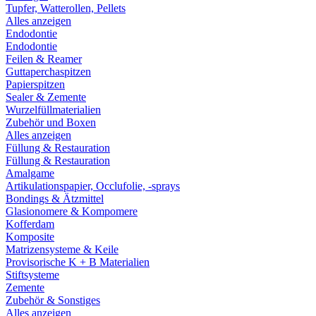
Tupfer, Watterollen, Pellets
Alles anzeigen
Endodontie
Endodontie
Feilen & Reamer
Guttaperchaspitzen
Papierspitzen
Sealer & Zemente
Wurzelfüllmaterialien
Zubehör und Boxen
Alles anzeigen
Füllung & Restauration
Füllung & Restauration
Amalgame
Artikulationspapier, Occlufolie, -sprays
Bondings & Ätzmittel
Glasionomere & Kompomere
Kofferdam
Komposite
Matrizensysteme & Keile
Provisorische K + B Materialien
Stiftsysteme
Zemente
Zubehör & Sonstiges
Alles anzeigen