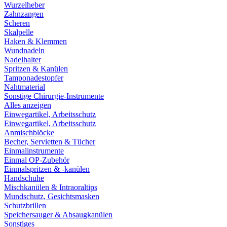
Wurzelheber
Zahnzangen
Scheren
Skalpelle
Haken & Klemmen
Wundnadeln
Nadelhalter
Spritzen & Kanülen
Tamponadestopfer
Nahtmaterial
Sonstige Chirurgie-Instrumente
Alles anzeigen
Einwegartikel, Arbeitsschutz
Einwegartikel, Arbeitsschutz
Anmischblöcke
Becher, Servietten & Tücher
Einmalinstrumente
Einmal OP-Zubehör
Einmalspritzen & -kanülen
Handschuhe
Mischkanülen & Intraoraltips
Mundschutz, Gesichtsmasken
Schutzbrillen
Speichersauger & Absaugkanülen
Sonstiges