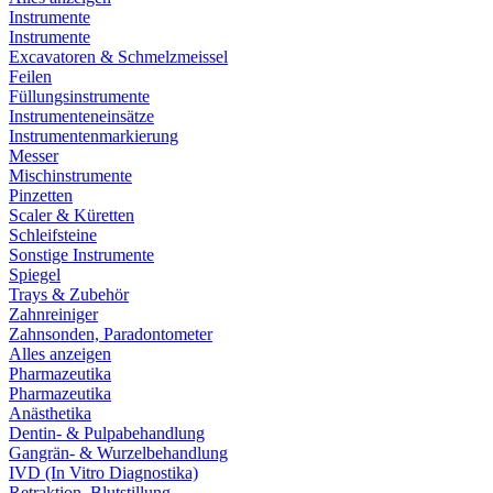
Instrumente
Instrumente
Excavatoren & Schmelzmeissel
Feilen
Füllungsinstrumente
Instrumenteneinsätze
Instrumentenmarkierung
Messer
Mischinstrumente
Pinzetten
Scaler & Küretten
Schleifsteine
Sonstige Instrumente
Spiegel
Trays & Zubehör
Zahnreiniger
Zahnsonden, Paradontometer
Alles anzeigen
Pharmazeutika
Pharmazeutika
Anästhetika
Dentin- & Pulpabehandlung
Gangrän- & Wurzelbehandlung
IVD (In Vitro Diagnostika)
Retraktion, Blutstillung