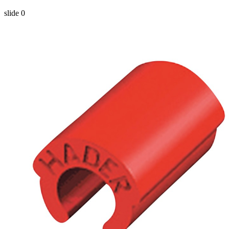
slide
0