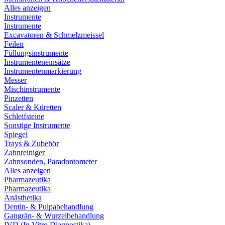
Alles anzeigen
Instrumente
Instrumente
Excavatoren & Schmelzmeissel
Feilen
Füllungsinstrumente
Instrumenteneinsätze
Instrumentenmarkierung
Messer
Mischinstrumente
Pinzetten
Scaler & Küretten
Schleifsteine
Sonstige Instrumente
Spiegel
Trays & Zubehör
Zahnreiniger
Zahnsonden, Paradontometer
Alles anzeigen
Pharmazeutika
Pharmazeutika
Anästhetika
Dentin- & Pulpabehandlung
Gangrän- & Wurzelbehandlung
IVD (In Vitro Diagnostika)