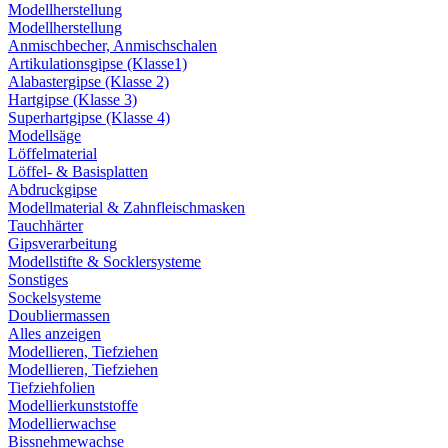
Modellherstellung
Modellherstellung
Anmischbecher, Anmischschalen
Artikulationsgipse (Klasse1)
Alabastergipse (Klasse 2)
Hartgipse (Klasse 3)
Superhartgipse (Klasse 4)
Modellsäge
Löffelmaterial
Löffel- & Basisplatten
Abdruckgipse
Modellmaterial & Zahnfleischmasken
Tauchhärter
Gipsverarbeitung
Modellstifte & Socklersysteme
Sonstiges
Sockelsysteme
Doubliermassen
Alles anzeigen
Modellieren, Tiefziehen
Modellieren, Tiefziehen
Tiefziehfolien
Modellierkunststoffe
Modellierwachse
Bissnehmewachse