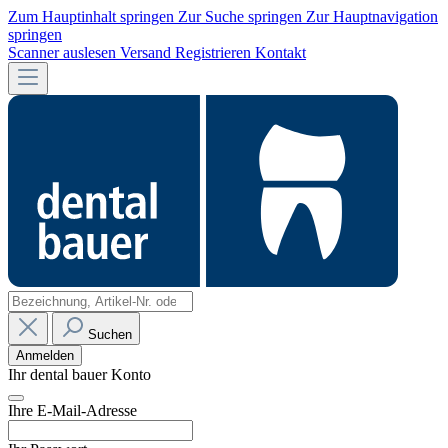
Zum Hauptinhalt springen
Zur Suche springen
Zur Hauptnavigation
springen
Scanner auslesen
Versand
Registrieren
Kontakt
Suchen
Anmelden
Ihr dental bauer Konto
Ihre E-Mail-Adresse