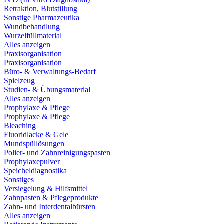
Retraktion, Blutstillung
Sonstige Pharmazeutika
Wundbehandlung
Wurzelfüllmaterial
Alles anzeigen
Praxisorganisation
Praxisorganisation
Büro- & Verwaltungs-Bedarf
Spielzeug
Studien- & Übungsmaterial
Alles anzeigen
Prophylaxe & Pflege
Prophylaxe & Pflege
Bleaching
Fluoridlacke & Gele
Mundspüllösungen
Polier- und Zahnreinigungspasten
Prophylaxepulver
Speicheldiagnostika
Sonstiges
Versiegelung & Hilfsmittel
Zahnpasten & Pflegeprodukte
Zahn- und Interdentalbürsten
Alles anzeigen