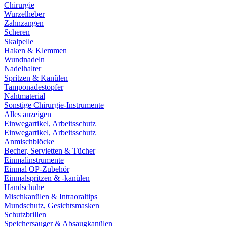
Chirurgie
Wurzelheber
Zahnzangen
Scheren
Skalpelle
Haken & Klemmen
Wundnadeln
Nadelhalter
Spritzen & Kanülen
Tamponadestopfer
Nahtmaterial
Sonstige Chirurgie-Instrumente
Alles anzeigen
Einwegartikel, Arbeitsschutz
Einwegartikel, Arbeitsschutz
Anmischblöcke
Becher, Servietten & Tücher
Einmalinstrumente
Einmal OP-Zubehör
Einmalspritzen & -kanülen
Handschuhe
Mischkanülen & Intraoraltips
Mundschutz, Gesichtsmasken
Schutzbrillen
Speichersauger & Absaugkanülen