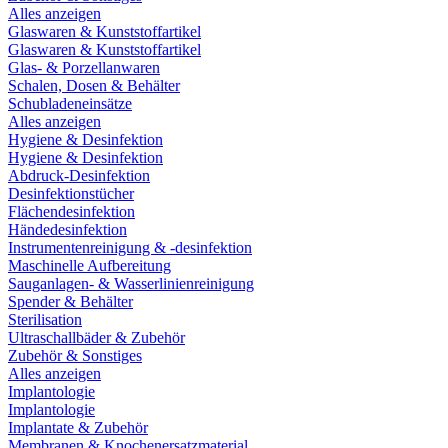
Alles anzeigen
Glaswaren & Kunststoffartikel
Glaswaren & Kunststoffartikel
Glas- & Porzellanwaren
Schalen, Dosen & Behälter
Schubladeneinsätze
Alles anzeigen
Hygiene & Desinfektion
Hygiene & Desinfektion
Abdruck-Desinfektion
Desinfektionstücher
Flächendesinfektion
Händedesinfektion
Instrumentenreinigung & -desinfektion
Maschinelle Aufbereitung
Sauganlagen- & Wasserlinienreinigung
Spender & Behälter
Sterilisation
Ultraschallbäder & Zubehör
Zubehör & Sonstiges
Alles anzeigen
Implantologie
Implantologie
Implantate & Zubehör
Membranen & Knochenersatzmaterial