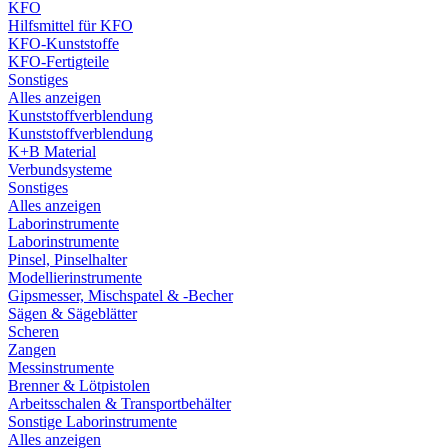
KFO
Hilfsmittel für KFO
KFO-Kunststoffe
KFO-Fertigteile
Sonstiges
Alles anzeigen
Kunststoffverblendung
Kunststoffverblendung
K+B Material
Verbundsysteme
Sonstiges
Alles anzeigen
Laborinstrumente
Laborinstrumente
Pinsel, Pinselhalter
Modellierinstrumente
Gipsmesser, Mischspatel & -Becher
Sägen & Sägeblätter
Scheren
Zangen
Messinstrumente
Brenner & Lötpistolen
Arbeitsschalen & Transportbehälter
Sonstige Laborinstrumente
Alles anzeigen