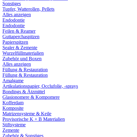
Sonstiges
Tupfer, Watterollen, Pellets
Alles anzeigen
Endodontie
Endodontie
Feilen & Reamer
Guttaperchaspitzen
Papierspitzen
Sealer & Zemente
Wurzelfüllmaterialien
Zubehör und Boxen
Alles anzeigen
Füllung & Restauration
Füllung & Restauration
Amalgame
Artikulationspapier, Occlufolie, -sprays
Bondings & Ätzmittel
Glasionomere & Kompomere
Kofferdam
Komposite
Matrizensysteme & Keile
Provisorische K + B Materialien
Stiftsysteme
Zemente
Zubehör & Sonstiges