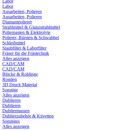
Labor
Labor
Ausarbeiten, Polieren
Ausarbeiten, Polieren
Diamantpolierer
Strahlmittel & Glanzstrahlmittel
Polierpasten & Elektrolyte
Polierer, Bürsten & Schwabbel
Schleifmittel
Staubfilter & Laborfilter
Fräser für die Frästechnik
Alles anzeigen
CAD/CAM
CAD/CAM
Blöcke & Rohlinge
Ronden
3D Druck Material
Sonstige
Alles anzeigen
Dublieren
Dublieren
Dubliermassen
Dublierzubehör & Küvetten
Sonstiges
Alles anzeigen