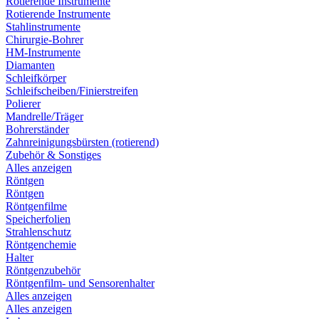
Rotierende Instrumente
Rotierende Instrumente
Stahlinstrumente
Chirurgie-Bohrer
HM-Instrumente
Diamanten
Schleifkörper
Schleifscheiben/Finierstreifen
Polierer
Mandrelle/Träger
Bohrerständer
Zahnreinigungsbürsten (rotierend)
Zubehör & Sonstiges
Alles anzeigen
Röntgen
Röntgen
Röntgenfilme
Speicherfolien
Strahlenschutz
Röntgenchemie
Halter
Röntgenzubehör
Röntgenfilm- und Sensorenhalter
Alles anzeigen
Alles anzeigen