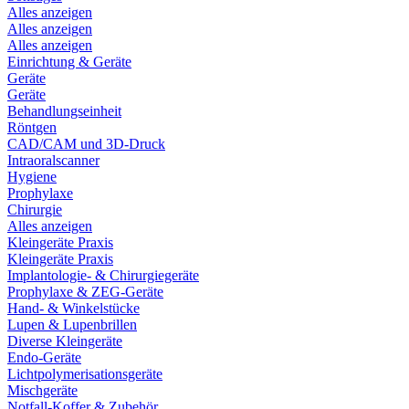
Alles anzeigen
Alles anzeigen
Alles anzeigen
Einrichtung & Geräte
Geräte
Geräte
Behandlungseinheit
Röntgen
CAD/CAM und 3D-Druck
Intraoralscanner
Hygiene
Prophylaxe
Chirurgie
Alles anzeigen
Kleingeräte Praxis
Kleingeräte Praxis
Implantologie- & Chirurgiegeräte
Prophylaxe & ZEG-Geräte
Hand- & Winkelstücke
Lupen & Lupenbrillen
Diverse Kleingeräte
Endo-Geräte
Lichtpolymerisationsgeräte
Mischgeräte
Notfall-Koffer & Zubehör