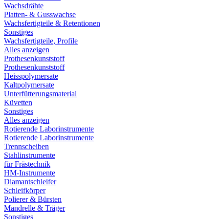
Wachsdrähte
Platten- & Gusswachse
Wachsfertigteile & Retentionen
Sonstiges
Wachsfertigteile, Profile
Alles anzeigen
Prothesenkunststoff
Prothesenkunststoff
Heisspolymersate
Kaltpolymersate
Unterfütterungsmaterial
Küvetten
Sonstiges
Alles anzeigen
Rotierende Laborinstrumente
Rotierende Laborinstrumente
Trennscheiben
Stahlinstrumente
für Frästechnik
HM-Instrumente
Diamantschleifer
Schleifkörper
Polierer & Bürsten
Mandrelle & Träger
Sonstiges