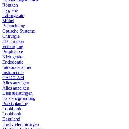
Röntgen
Hygiene
Laborgeräte
Möbel
Beleuchtung
Optische Systeme
Chirurgie
3D Drucker
Versorgung
Prophylaxe
Kleingeräte
Endodontie
Intraoralscanner
Instrumente
CAD/CAM
Alles anzeigen
Alles anzeigen
Dienstleistungen
Existenzgründung
Praxisplanung
Lookbook
Lookbook
Dentiland
Die Kieferchirurgen