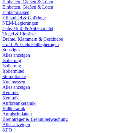
Einbetten, Gießen & Löten
Einbetten, Gießen & Löten
Einbettmassen
Hilfsmittel & Gußringe
NEM-Legierungen
Lote, Fluß- & Abbeizmittel
Tiegel & Einsätze
Drähte, Klammern & Geschiebe
Gold- & Edelmetalllegierugen
Sonstiges
Alles anzeigen
Isolierung
Isolierung
Isoliermittel
Stumpflacke
Knetmassen
Alles anzeigen
Keramik
Keramik
Aufbrennkeramik
Vollkeramik
Anmischplatten
Brennträger & Brennüberwachung
Alles anzeigen
KFO