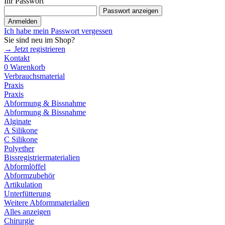
Ihr Passwort
Passwort anzeigen
Anmelden
Ich habe mein Passwort vergessen
Sie sind neu im Shop?
→ Jetzt registrieren
Kontakt
0
Warenkorb
Verbrauchsmaterial
Praxis
Praxis
Abformung & Bissnahme
Abformung & Bissnahme
Alginate
A Silikone
C Silikone
Polyether
Bissregistriermaterialien
Abformlöffel
Abformzubehör
Artikulation
Unterfütterung
Weitere Abformmaterialien
Alles anzeigen
Chirurgie