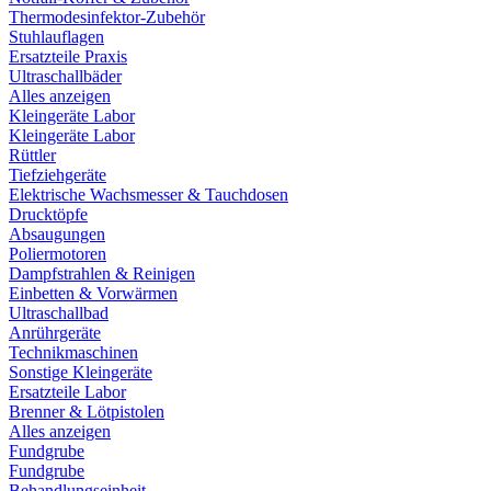
Thermodesinfektor-Zubehör
Stuhlauflagen
Ersatzteile Praxis
Ultraschallbäder
Alles anzeigen
Kleingeräte Labor
Kleingeräte Labor
Rüttler
Tiefziehgeräte
Elektrische Wachsmesser & Tauchdosen
Drucktöpfe
Absaugungen
Poliermotoren
Dampfstrahlen & Reinigen
Einbetten & Vorwärmen
Ultraschallbad
Anrührgeräte
Technikmaschinen
Sonstige Kleingeräte
Ersatzteile Labor
Brenner & Lötpistolen
Alles anzeigen
Fundgrube
Fundgrube
Behandlungseinheit