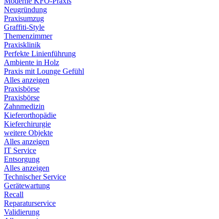
Moderne KFO-Praxis
Neugründung
Praxisumzug
Graffiti-Style
Themenzimmer
Praxisklinik
Perfekte Linienführung
Ambiente in Holz
Praxis mit Lounge Gefühl
Alles anzeigen
Praxisbörse
Praxisbörse
Zahnmedizin
Kieferorthopädie
Kieferchirurgie
weitere Objekte
Alles anzeigen
IT Service
Entsorgung
Alles anzeigen
Technischer Service
Gerätewartung
Recall
Reparaturservice
Validierung