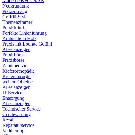
Moderne KFO-Praxis
Neugründung
Praxisumzug
Graffiti-Style
Themenzimmer
Praxisklinik
Perfekte Linienführung
Ambiente in Holz
Praxis mit Lounge Gefühl
Alles anzeigen
Praxisbörse
Praxisbörse
Zahnmedizin
Kieferorthopädie
Kieferchirurgie
weitere Objekte
Alles anzeigen
IT Service
Entsorgung
Alles anzeigen
Technischer Service
Gerätewartung
Recall
Reparaturservice
Validierung