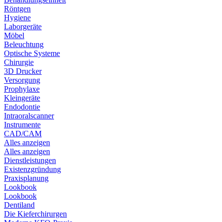
Röntgen
Hygiene
Laborgeräte
Möbel
Beleuchtung
Optische Systeme
Chirurgie
3D Drucker
Versorgung
Prophylaxe
Kleingeräte
Endodontie
Intraoralscanner
Instrumente
CAD/CAM
Alles anzeigen
Alles anzeigen
Dienstleistungen
Existenzgründung
Praxisplanung
Lookbook
Lookbook
Dentiland
Die Kieferchirurgen