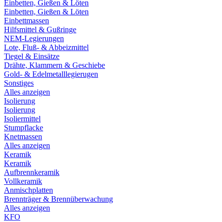
Einbetten, Gießen & Löten
Einbetten, Gießen & Löten
Einbettmassen
Hilfsmittel & Gußringe
NEM-Legierungen
Lote, Fluß- & Abbeizmittel
Tiegel & Einsätze
Drähte, Klammern & Geschiebe
Gold- & Edelmetalllegierugen
Sonstiges
Alles anzeigen
Isolierung
Isolierung
Isoliermittel
Stumpflacke
Knetmassen
Alles anzeigen
Keramik
Keramik
Aufbrennkeramik
Vollkeramik
Anmischplatten
Brennträger & Brennüberwachung
Alles anzeigen
KFO