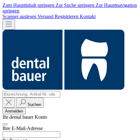
Zum Hauptinhalt springen
Zur Suche springen
Zur Hauptnavigation
springen
Scanner auslesen
Versand
Registrieren
Kontakt
Suchen
Anmelden
Ihr dental bauer Konto
Ihre E-Mail-Adresse