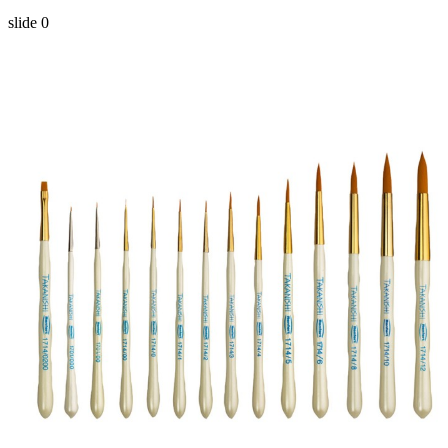
slide
0