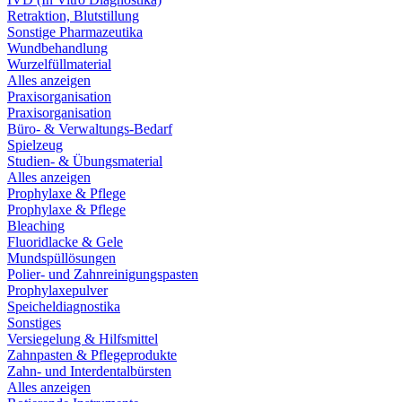
Retraktion, Blutstillung
Sonstige Pharmazeutika
Wundbehandlung
Wurzelfüllmaterial
Alles anzeigen
Praxisorganisation
Praxisorganisation
Büro- & Verwaltungs-Bedarf
Spielzeug
Studien- & Übungsmaterial
Alles anzeigen
Prophylaxe & Pflege
Prophylaxe & Pflege
Bleaching
Fluoridlacke & Gele
Mundspüllösungen
Polier- und Zahnreinigungspasten
Prophylaxepulver
Speicheldiagnostika
Sonstiges
Versiegelung & Hilfsmittel
Zahnpasten & Pflegeprodukte
Zahn- und Interdentalbürsten
Alles anzeigen