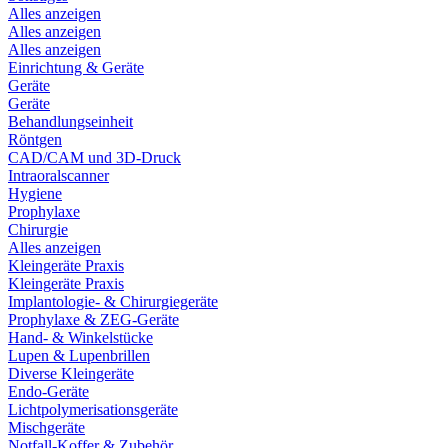
Alles anzeigen
Alles anzeigen
Alles anzeigen
Einrichtung & Geräte
Geräte
Geräte
Behandlungseinheit
Röntgen
CAD/CAM und 3D-Druck
Intraoralscanner
Hygiene
Prophylaxe
Chirurgie
Alles anzeigen
Kleingeräte Praxis
Kleingeräte Praxis
Implantologie- & Chirurgiegeräte
Prophylaxe & ZEG-Geräte
Hand- & Winkelstücke
Lupen & Lupenbrillen
Diverse Kleingeräte
Endo-Geräte
Lichtpolymerisationsgeräte
Mischgeräte
Notfall-Koffer & Zubehör