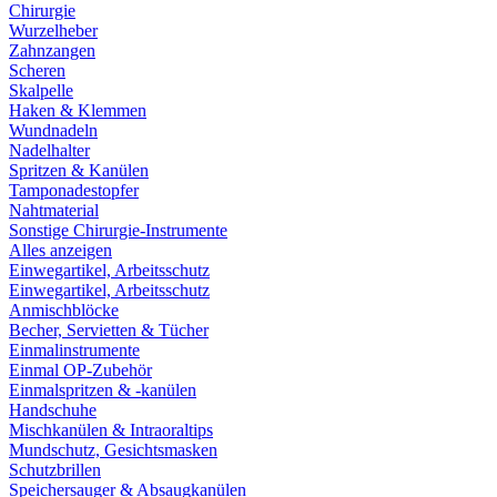
Chirurgie
Wurzelheber
Zahnzangen
Scheren
Skalpelle
Haken & Klemmen
Wundnadeln
Nadelhalter
Spritzen & Kanülen
Tamponadestopfer
Nahtmaterial
Sonstige Chirurgie-Instrumente
Alles anzeigen
Einwegartikel, Arbeitsschutz
Einwegartikel, Arbeitsschutz
Anmischblöcke
Becher, Servietten & Tücher
Einmalinstrumente
Einmal OP-Zubehör
Einmalspritzen & -kanülen
Handschuhe
Mischkanülen & Intraoraltips
Mundschutz, Gesichtsmasken
Schutzbrillen
Speichersauger & Absaugkanülen