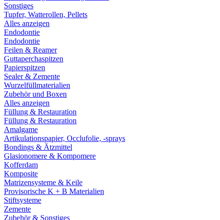
Sonstiges
Tupfer, Watterollen, Pellets
Alles anzeigen
Endodontie
Endodontie
Feilen & Reamer
Guttaperchaspitzen
Papierspitzen
Sealer & Zemente
Wurzelfüllmaterialien
Zubehör und Boxen
Alles anzeigen
Füllung & Restauration
Füllung & Restauration
Amalgame
Artikulationspapier, Occlufolie, -sprays
Bondings & Ätzmittel
Glasionomere & Kompomere
Kofferdam
Komposite
Matrizensysteme & Keile
Provisorische K + B Materialien
Stiftsysteme
Zemente
Zubehör & Sonstiges