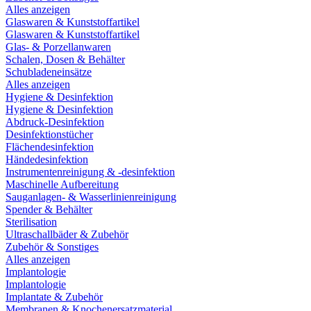
Alles anzeigen
Glaswaren & Kunststoffartikel
Glaswaren & Kunststoffartikel
Glas- & Porzellanwaren
Schalen, Dosen & Behälter
Schubladeneinsätze
Alles anzeigen
Hygiene & Desinfektion
Hygiene & Desinfektion
Abdruck-Desinfektion
Desinfektionstücher
Flächendesinfektion
Händedesinfektion
Instrumentenreinigung & -desinfektion
Maschinelle Aufbereitung
Sauganlagen- & Wasserlinienreinigung
Spender & Behälter
Sterilisation
Ultraschallbäder & Zubehör
Zubehör & Sonstiges
Alles anzeigen
Implantologie
Implantologie
Implantate & Zubehör
Membranen & Knochenersatzmaterial