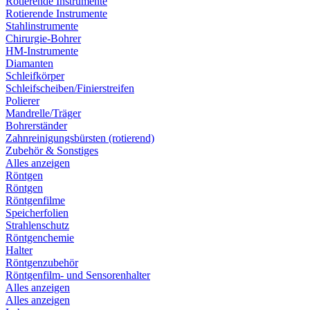
Rotierende Instrumente
Rotierende Instrumente
Stahlinstrumente
Chirurgie-Bohrer
HM-Instrumente
Diamanten
Schleifkörper
Schleifscheiben/Finierstreifen
Polierer
Mandrelle/Träger
Bohrerständer
Zahnreinigungsbürsten (rotierend)
Zubehör & Sonstiges
Alles anzeigen
Röntgen
Röntgen
Röntgenfilme
Speicherfolien
Strahlenschutz
Röntgenchemie
Halter
Röntgenzubehör
Röntgenfilm- und Sensorenhalter
Alles anzeigen
Alles anzeigen