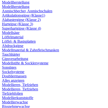
Modellherstellung
Modellherstellung
Anmischbecher, Anmischschalen
Artikulationsgipse (Klasse1)
Alabastergipse (Klasse 2)
Hartgipse (Klasse 3)
Superhartgipse (Klasse 4)
Modellsäge
Löffelmaterial
Löffel- & Basisplatten
Abdruckgipse
Modellmaterial & Zahnfleischmasken
Tauchhärter
Gipsverarbeitung
Modellstifte & Socklersysteme
Sonstiges
Sockelsysteme
Doubliermassen
Alles anzeigen
Modellieren, Tiefziehen
Modellieren, Tiefziehen
Tiefziehfolien
Modellierkunststoffe
Modellierwachse
Bissnehmewachse