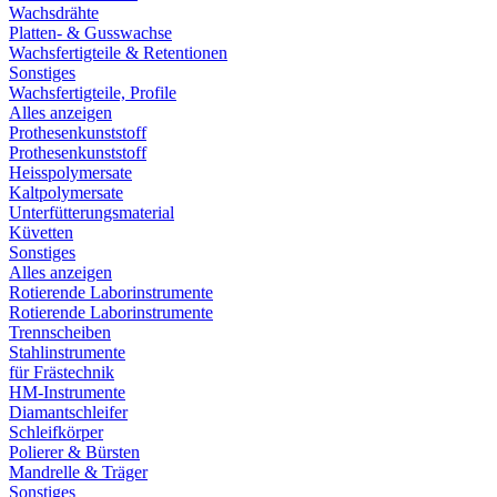
Wachsdrähte
Platten- & Gusswachse
Wachsfertigteile & Retentionen
Sonstiges
Wachsfertigteile, Profile
Alles anzeigen
Prothesenkunststoff
Prothesenkunststoff
Heisspolymersate
Kaltpolymersate
Unterfütterungsmaterial
Küvetten
Sonstiges
Alles anzeigen
Rotierende Laborinstrumente
Rotierende Laborinstrumente
Trennscheiben
Stahlinstrumente
für Frästechnik
HM-Instrumente
Diamantschleifer
Schleifkörper
Polierer & Bürsten
Mandrelle & Träger
Sonstiges