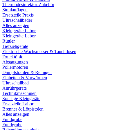
Thermodesinfektor-Zubehör
Stuhlauflagen
Ersatzteile Praxis
Ultraschallbäder
Alles anzeigen
Kleingeräte Labor
Kleingeräte Labor
Rüttler
Tiefziehgeräte
Elektrische Wachsmesser & Tauchdosen
Drucktöpfe
Absaugungen
Poliermotoren
Dampfstrahlen & Reinigen
Einbetten & Vorwärmen
Ultraschallbad
Anrührgeräte
Technikmaschinen
Sonstige Kleingeräte
Ersatzteile Labor
Brenner & Lötpistolen
Alles anzeigen
Fundgrube
Fundgrube
Behandlungseinheit