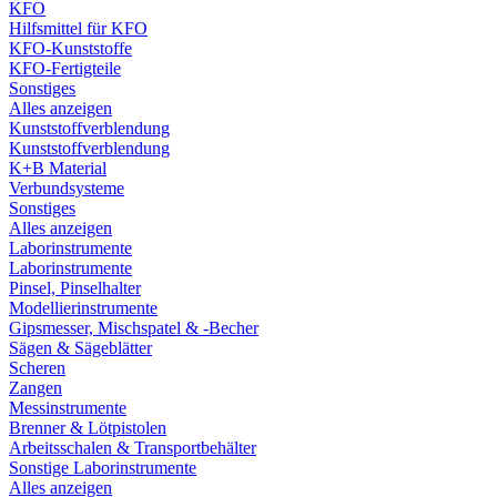
KFO
Hilfsmittel für KFO
KFO-Kunststoffe
KFO-Fertigteile
Sonstiges
Alles anzeigen
Kunststoffverblendung
Kunststoffverblendung
K+B Material
Verbundsysteme
Sonstiges
Alles anzeigen
Laborinstrumente
Laborinstrumente
Pinsel, Pinselhalter
Modellierinstrumente
Gipsmesser, Mischspatel & -Becher
Sägen & Sägeblätter
Scheren
Zangen
Messinstrumente
Brenner & Lötpistolen
Arbeitsschalen & Transportbehälter
Sonstige Laborinstrumente
Alles anzeigen