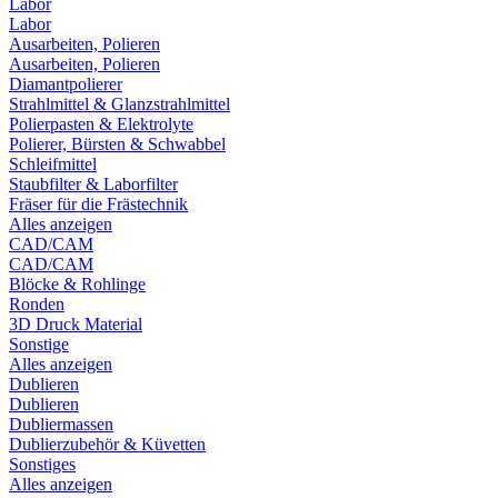
Labor
Labor
Ausarbeiten, Polieren
Ausarbeiten, Polieren
Diamantpolierer
Strahlmittel & Glanzstrahlmittel
Polierpasten & Elektrolyte
Polierer, Bürsten & Schwabbel
Schleifmittel
Staubfilter & Laborfilter
Fräser für die Frästechnik
Alles anzeigen
CAD/CAM
CAD/CAM
Blöcke & Rohlinge
Ronden
3D Druck Material
Sonstige
Alles anzeigen
Dublieren
Dublieren
Dubliermassen
Dublierzubehör & Küvetten
Sonstiges
Alles anzeigen