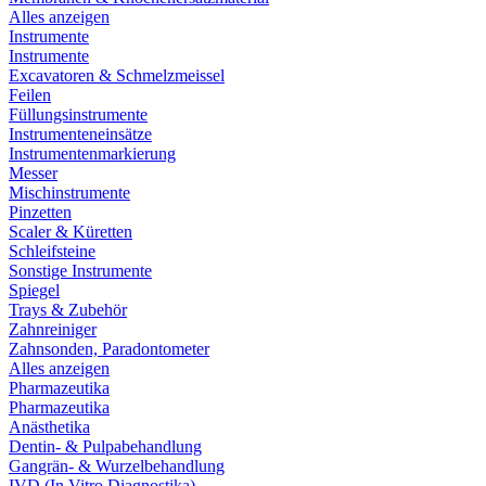
Alles anzeigen
Instrumente
Instrumente
Excavatoren & Schmelzmeissel
Feilen
Füllungsinstrumente
Instrumenteneinsätze
Instrumentenmarkierung
Messer
Mischinstrumente
Pinzetten
Scaler & Küretten
Schleifsteine
Sonstige Instrumente
Spiegel
Trays & Zubehör
Zahnreiniger
Zahnsonden, Paradontometer
Alles anzeigen
Pharmazeutika
Pharmazeutika
Anästhetika
Dentin- & Pulpabehandlung
Gangrän- & Wurzelbehandlung
IVD (In Vitro Diagnostika)