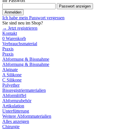
Ihr Passwort
Passwort anzeigen
Anmelden
Ich habe mein Passwort vergessen
Sie sind neu im Shop?
→ Jetzt registrieren
Kontakt
0
Warenkorb
Verbrauchsmaterial
Praxis
Praxis
Abformung & Bissnahme
Abformung & Bissnahme
Alginate
A Silikone
C Silikone
Polyether
Bissregistriermaterialien
Abformlöffel
Abformzubehör
Artikulation
Unterfütterung
Weitere Abformmaterialien
Alles anzeigen
Chirurgie