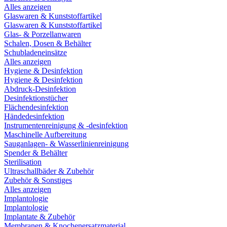
Alles anzeigen
Glaswaren & Kunststoffartikel
Glaswaren & Kunststoffartikel
Glas- & Porzellanwaren
Schalen, Dosen & Behälter
Schubladeneinsätze
Alles anzeigen
Hygiene & Desinfektion
Hygiene & Desinfektion
Abdruck-Desinfektion
Desinfektionstücher
Flächendesinfektion
Händedesinfektion
Instrumentenreinigung & -desinfektion
Maschinelle Aufbereitung
Sauganlagen- & Wasserlinienreinigung
Spender & Behälter
Sterilisation
Ultraschallbäder & Zubehör
Zubehör & Sonstiges
Alles anzeigen
Implantologie
Implantologie
Implantate & Zubehör
Membranen & Knochenersatzmaterial