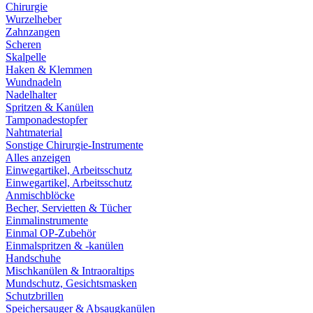
Chirurgie
Wurzelheber
Zahnzangen
Scheren
Skalpelle
Haken & Klemmen
Wundnadeln
Nadelhalter
Spritzen & Kanülen
Tamponadestopfer
Nahtmaterial
Sonstige Chirurgie-Instrumente
Alles anzeigen
Einwegartikel, Arbeitsschutz
Einwegartikel, Arbeitsschutz
Anmischblöcke
Becher, Servietten & Tücher
Einmalinstrumente
Einmal OP-Zubehör
Einmalspritzen & -kanülen
Handschuhe
Mischkanülen & Intraoraltips
Mundschutz, Gesichtsmasken
Schutzbrillen
Speichersauger & Absaugkanülen