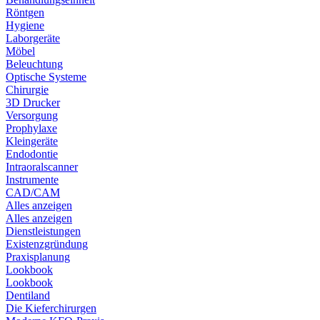
Röntgen
Hygiene
Laborgeräte
Möbel
Beleuchtung
Optische Systeme
Chirurgie
3D Drucker
Versorgung
Prophylaxe
Kleingeräte
Endodontie
Intraoralscanner
Instrumente
CAD/CAM
Alles anzeigen
Alles anzeigen
Dienstleistungen
Existenzgründung
Praxisplanung
Lookbook
Lookbook
Dentiland
Die Kieferchirurgen