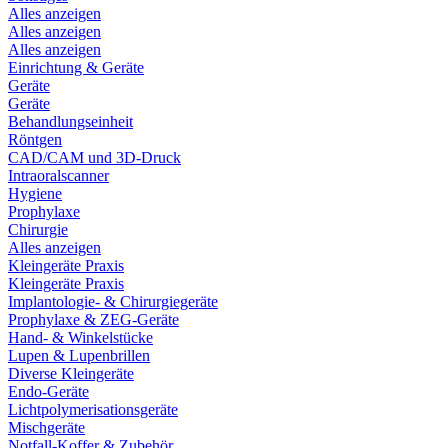
Alles anzeigen
Alles anzeigen
Alles anzeigen
Einrichtung & Geräte
Geräte
Geräte
Behandlungseinheit
Röntgen
CAD/CAM und 3D-Druck
Intraoralscanner
Hygiene
Prophylaxe
Chirurgie
Alles anzeigen
Kleingeräte Praxis
Kleingeräte Praxis
Implantologie- & Chirurgiegeräte
Prophylaxe & ZEG-Geräte
Hand- & Winkelstücke
Lupen & Lupenbrillen
Diverse Kleingeräte
Endo-Geräte
Lichtpolymerisationsgeräte
Mischgeräte
Notfall-Koffer & Zubehör