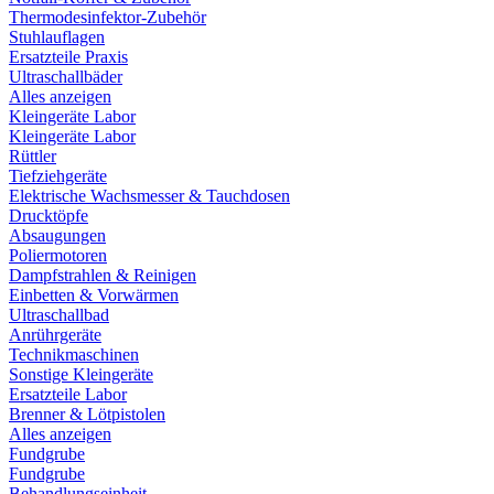
Thermodesinfektor-Zubehör
Stuhlauflagen
Ersatzteile Praxis
Ultraschallbäder
Alles anzeigen
Kleingeräte Labor
Kleingeräte Labor
Rüttler
Tiefziehgeräte
Elektrische Wachsmesser & Tauchdosen
Drucktöpfe
Absaugungen
Poliermotoren
Dampfstrahlen & Reinigen
Einbetten & Vorwärmen
Ultraschallbad
Anrührgeräte
Technikmaschinen
Sonstige Kleingeräte
Ersatzteile Labor
Brenner & Lötpistolen
Alles anzeigen
Fundgrube
Fundgrube
Behandlungseinheit