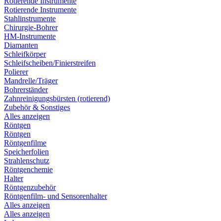
Rotierende Instrumente
Rotierende Instrumente
Stahlinstrumente
Chirurgie-Bohrer
HM-Instrumente
Diamanten
Schleifkörper
Schleifscheiben/Finierstreifen
Polierer
Mandrelle/Träger
Bohrerständer
Zahnreinigungsbürsten (rotierend)
Zubehör & Sonstiges
Alles anzeigen
Röntgen
Röntgen
Röntgenfilme
Speicherfolien
Strahlenschutz
Röntgenchemie
Halter
Röntgenzubehör
Röntgenfilm- und Sensorenhalter
Alles anzeigen
Alles anzeigen