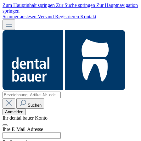
Zum Hauptinhalt springen
Zur Suche springen
Zur Hauptnavigation
springen
Scanner auslesen
Versand
Registrieren
Kontakt
Suchen
Anmelden
Ihr dental bauer Konto
Ihre E-Mail-Adresse