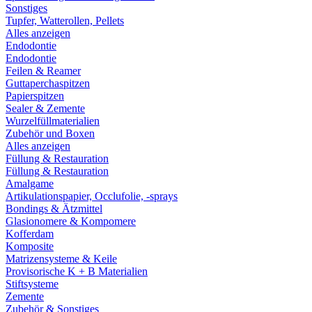
Sonstiges
Tupfer, Watterollen, Pellets
Alles anzeigen
Endodontie
Endodontie
Feilen & Reamer
Guttaperchaspitzen
Papierspitzen
Sealer & Zemente
Wurzelfüllmaterialien
Zubehör und Boxen
Alles anzeigen
Füllung & Restauration
Füllung & Restauration
Amalgame
Artikulationspapier, Occlufolie, -sprays
Bondings & Ätzmittel
Glasionomere & Kompomere
Kofferdam
Komposite
Matrizensysteme & Keile
Provisorische K + B Materialien
Stiftsysteme
Zemente
Zubehör & Sonstiges