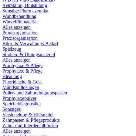
Retraktion, Blutstillung
Sonstige Pharmazeutika
Wundbehandlung
Wurzelfüllmaterial
Alles anzeigen
Praxisorganisation
Praxisorganisation
Büro- & Verwaltungs-Bedarf
Spielzeug
Studien- & Übungsmaterial
Alles anzeigen
Prophylaxe & Pflege
Prophylaxe & Pflege
Bleaching
Fluoridlacke & Gele
Mundspüllösungen
Polier- und Zahnreinigungspasten
Prophylaxepulver
Speicheldiagnostika
Sonstiges
Versiegelung & Hilfsmittel
Zahnpasten & Pflegeprodukte
Zahn- und Interdentalbürsten
Alles anzeigen