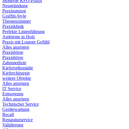
Moderne KFO-Praxis
Neugründung
Praxisumzug
Graffiti-Style
Themenzimmer
Praxisklinik
Perfekte Linienführung
Ambiente in Holz
Praxis mit Lounge Gefühl
Alles anzeigen
Praxisbörse
Praxisbörse
Zahnmedizin
Kieferorthopädie
Kieferchirurgie
weitere Objekte
Alles anzeigen
IT Service
Entsorgung
Alles anzeigen
Technischer Service
Gerätewartung
Recall
Reparaturservice
Validierung