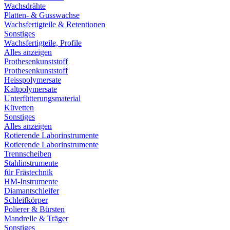
Wachsdrähte
Platten- & Gusswachse
Wachsfertigteile & Retentionen
Sonstiges
Wachsfertigteile, Profile
Alles anzeigen
Prothesenkunststoff
Prothesenkunststoff
Heisspolymersate
Kaltpolymersate
Unterfütterungsmaterial
Küvetten
Sonstiges
Alles anzeigen
Rotierende Laborinstrumente
Rotierende Laborinstrumente
Trennscheiben
Stahlinstrumente
für Frästechnik
HM-Instrumente
Diamantschleifer
Schleifkörper
Polierer & Bürsten
Mandrelle & Träger
Sonstiges