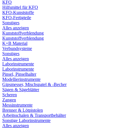
KFO
Hilfsmittel für KFO
KFO-Kunststoffe
KFO-Fertigteile
Sonstiges
Alles anzeigen
Kunststoffverblendung
Kunststoffverblendung
K+B Material
Verbundsysteme
Sonstiges
Alles anzeigen
Laborinstrumente
Laborinstrumente
Pinsel, Pinselhalter
Modellierinstrumente
Gipsmesser, Mischspatel & -Becher
Sägen & Sägeblätter
Scheren
Zangen
Messinstrumente
Brenner & Lötpistolen
Arbeitsschalen & Transportbehälter
Sonstige Laborinstrumente
Alles anzeigen