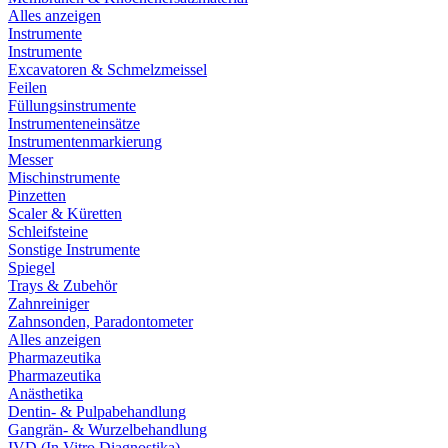
Alles anzeigen
Instrumente
Instrumente
Excavatoren & Schmelzmeissel
Feilen
Füllungsinstrumente
Instrumenteneinsätze
Instrumentenmarkierung
Messer
Mischinstrumente
Pinzetten
Scaler & Küretten
Schleifsteine
Sonstige Instrumente
Spiegel
Trays & Zubehör
Zahnreiniger
Zahnsonden, Paradontometer
Alles anzeigen
Pharmazeutika
Pharmazeutika
Anästhetika
Dentin- & Pulpabehandlung
Gangrän- & Wurzelbehandlung
IVD (In Vitro Diagnostika)