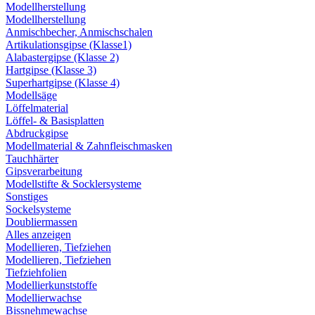
Modellherstellung
Modellherstellung
Anmischbecher, Anmischschalen
Artikulationsgipse (Klasse1)
Alabastergipse (Klasse 2)
Hartgipse (Klasse 3)
Superhartgipse (Klasse 4)
Modellsäge
Löffelmaterial
Löffel- & Basisplatten
Abdruckgipse
Modellmaterial & Zahnfleischmasken
Tauchhärter
Gipsverarbeitung
Modellstifte & Socklersysteme
Sonstiges
Sockelsysteme
Doubliermassen
Alles anzeigen
Modellieren, Tiefziehen
Modellieren, Tiefziehen
Tiefziehfolien
Modellierkunststoffe
Modellierwachse
Bissnehmewachse