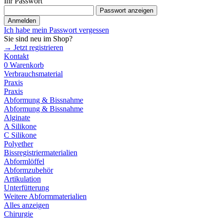
Ihr Passwort
Passwort anzeigen
Anmelden
Ich habe mein Passwort vergessen
Sie sind neu im Shop?
→ Jetzt registrieren
Kontakt
0
Warenkorb
Verbrauchsmaterial
Praxis
Praxis
Abformung & Bissnahme
Abformung & Bissnahme
Alginate
A Silikone
C Silikone
Polyether
Bissregistriermaterialien
Abformlöffel
Abformzubehör
Artikulation
Unterfütterung
Weitere Abformmaterialien
Alles anzeigen
Chirurgie