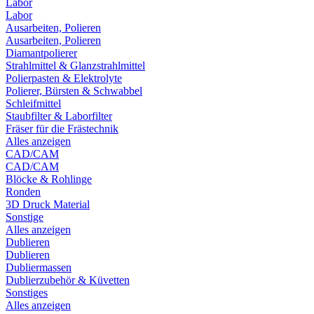
Labor
Labor
Ausarbeiten, Polieren
Ausarbeiten, Polieren
Diamantpolierer
Strahlmittel & Glanzstrahlmittel
Polierpasten & Elektrolyte
Polierer, Bürsten & Schwabbel
Schleifmittel
Staubfilter & Laborfilter
Fräser für die Frästechnik
Alles anzeigen
CAD/CAM
CAD/CAM
Blöcke & Rohlinge
Ronden
3D Druck Material
Sonstige
Alles anzeigen
Dublieren
Dublieren
Dubliermassen
Dublierzubehör & Küvetten
Sonstiges
Alles anzeigen