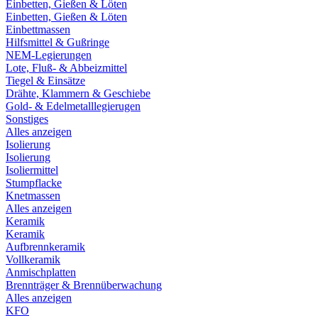
Einbetten, Gießen & Löten
Einbetten, Gießen & Löten
Einbettmassen
Hilfsmittel & Gußringe
NEM-Legierungen
Lote, Fluß- & Abbeizmittel
Tiegel & Einsätze
Drähte, Klammern & Geschiebe
Gold- & Edelmetalllegierugen
Sonstiges
Alles anzeigen
Isolierung
Isolierung
Isoliermittel
Stumpflacke
Knetmassen
Alles anzeigen
Keramik
Keramik
Aufbrennkeramik
Vollkeramik
Anmischplatten
Brennträger & Brennüberwachung
Alles anzeigen
KFO