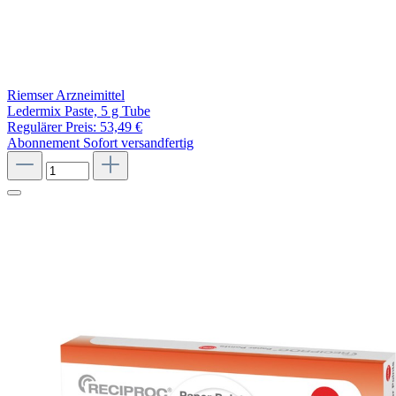
Riemser Arzneimittel
Ledermix Paste, 5 g Tube
Regulärer Preis:
53,49 €
Abonnement
Sofort versandfertig