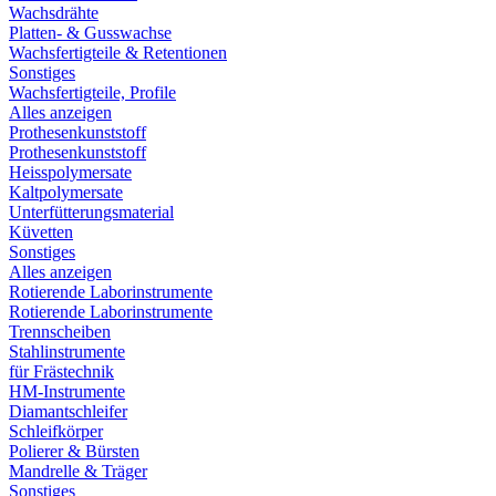
Wachsdrähte
Platten- & Gusswachse
Wachsfertigteile & Retentionen
Sonstiges
Wachsfertigteile, Profile
Alles anzeigen
Prothesenkunststoff
Prothesenkunststoff
Heisspolymersate
Kaltpolymersate
Unterfütterungsmaterial
Küvetten
Sonstiges
Alles anzeigen
Rotierende Laborinstrumente
Rotierende Laborinstrumente
Trennscheiben
Stahlinstrumente
für Frästechnik
HM-Instrumente
Diamantschleifer
Schleifkörper
Polierer & Bürsten
Mandrelle & Träger
Sonstiges