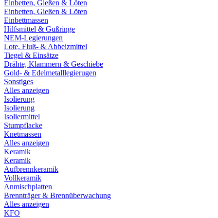
Einbetten, Gießen & Löten
Einbetten, Gießen & Löten
Einbettmassen
Hilfsmittel & Gußringe
NEM-Legierungen
Lote, Fluß- & Abbeizmittel
Tiegel & Einsätze
Drähte, Klammern & Geschiebe
Gold- & Edelmetalllegierugen
Sonstiges
Alles anzeigen
Isolierung
Isolierung
Isoliermittel
Stumpflacke
Knetmassen
Alles anzeigen
Keramik
Keramik
Aufbrennkeramik
Vollkeramik
Anmischplatten
Brennträger & Brennüberwachung
Alles anzeigen
KFO