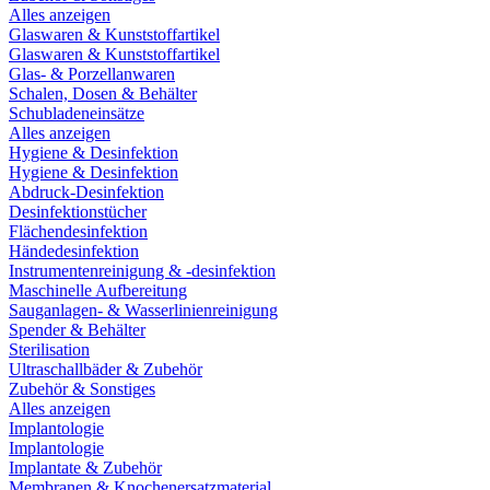
Alles anzeigen
Glaswaren & Kunststoffartikel
Glaswaren & Kunststoffartikel
Glas- & Porzellanwaren
Schalen, Dosen & Behälter
Schubladeneinsätze
Alles anzeigen
Hygiene & Desinfektion
Hygiene & Desinfektion
Abdruck-Desinfektion
Desinfektionstücher
Flächendesinfektion
Händedesinfektion
Instrumentenreinigung & -desinfektion
Maschinelle Aufbereitung
Sauganlagen- & Wasserlinienreinigung
Spender & Behälter
Sterilisation
Ultraschallbäder & Zubehör
Zubehör & Sonstiges
Alles anzeigen
Implantologie
Implantologie
Implantate & Zubehör
Membranen & Knochenersatzmaterial