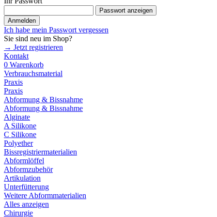
Ihr Passwort
Passwort anzeigen
Anmelden
Ich habe mein Passwort vergessen
Sie sind neu im Shop?
→ Jetzt registrieren
Kontakt
0
Warenkorb
Verbrauchsmaterial
Praxis
Praxis
Abformung & Bissnahme
Abformung & Bissnahme
Alginate
A Silikone
C Silikone
Polyether
Bissregistriermaterialien
Abformlöffel
Abformzubehör
Artikulation
Unterfütterung
Weitere Abformmaterialien
Alles anzeigen
Chirurgie