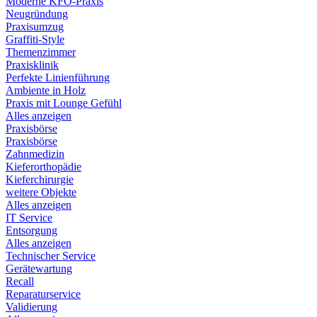
Moderne KFO-Praxis
Neugründung
Praxisumzug
Graffiti-Style
Themenzimmer
Praxisklinik
Perfekte Linienführung
Ambiente in Holz
Praxis mit Lounge Gefühl
Alles anzeigen
Praxisbörse
Praxisbörse
Zahnmedizin
Kieferorthopädie
Kieferchirurgie
weitere Objekte
Alles anzeigen
IT Service
Entsorgung
Alles anzeigen
Technischer Service
Gerätewartung
Recall
Reparaturservice
Validierung