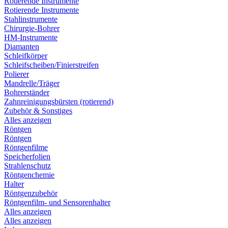
Rotierende Instrumente
Rotierende Instrumente
Stahlinstrumente
Chirurgie-Bohrer
HM-Instrumente
Diamanten
Schleifkörper
Schleifscheiben/Finierstreifen
Polierer
Mandrelle/Träger
Bohrerständer
Zahnreinigungsbürsten (rotierend)
Zubehör & Sonstiges
Alles anzeigen
Röntgen
Röntgen
Röntgenfilme
Speicherfolien
Strahlenschutz
Röntgenchemie
Halter
Röntgenzubehör
Röntgenfilm- und Sensorenhalter
Alles anzeigen
Alles anzeigen