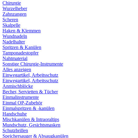
Chirurgie
Wurzelheber
Zahnzangen
Scheren
Skalpelle
Haken & Klemmen
Wundnadeln
Nadelhalter
Spritzen & Kanülen
Tamponadestopfer
Nahtmaterial
Sonstige Chirurgie-Instrumente
Alles anzeigen
Einwegartikel, Arbeitsschutz
Einwegartikel, Arbeitsschutz
Anmischblöcke
Becher, Servietten & Tücher
Einmalinstrumente
Einmal OP-Zubehör
Einmalspritzen & -kanülen
Handschuhe
Mischkanülen & Intraoraltips
Mundschutz, Gesichtsmasken
Schutzbrillen
Speichersauger & Absaugkanülen