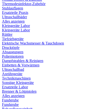
Thermodesinfektor-Zubehör
Stuhlauflagen
Ersatzteile Praxis
Ultraschallbäder
Alles anzeigen
Kleingeräte Labor
Kleingeräte Labor
Rüttler
Tiefziehgeräte
Elektrische Wachsmesser & Tauchdosen
Drucktöpfe
Absaugungen
Poliermotoren
Dampfstrahlen & Reinigen
Einbetten & Vorwärmen
Ultraschallbad
Anrührgeräte
Technikmaschinen
Sonstige Kleingeräte
Ersatzteile Labor
Brenner & Lötpistolen
Alles anzeigen
Fundgrube
Fundgrube
Behandlungseinheit