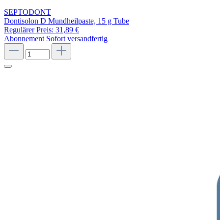
SEPTODONT
Dontisolon D Mundheilpaste, 15 g Tube
Regulärer Preis:
31,89 €
Abonnement
Sofort versandfertig