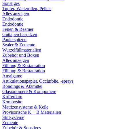
Sonstiges
Tupfer, Watterollen, Pellets
Alles anzeigen
Endodontie
Endodontie
Feilen & Reamer
Guttaperchaspitzen
Papierspitzen
Sealer & Zemente
Wurzelfüllmaterialien
Zubehör und Boxen
Alles anzeigen
Füllung & Restauration
Füllung & Restauration
Amalgame
Artikulationspapier, Occlufolie, -sprays
Bondings & Ätzmittel
Glasionomere & Kompomere
Kofferdam
Komposite
Matrizensysteme & Keile
Provisorische K + B Materialien
Stiftsysteme
Zemente
Zubehör & Sonstiges