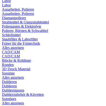
Labor
Labor
Ausarbeiten, Polieren
Ausarbeiten, Polieren
Diamantpolierer
Strahlmittel & Glanzstrahlmittel
Polierpasten & Elektrolyte
Polierer, Bürsten & Schwabbel
Schleifmittel
Staubfilter & Laborfilter
Fräser für die Frästechnik
Alles anzeigen
CAD/CAM
CAD/CAM
Blöcke & Rohlinge
Ronden
3D Druck Material
Sonstige
Alles anzeigen
Dublieren
Dublieren
Dubliermassen
Dublierzubehör & Küvetten
Sonstiges
Alles anzeigen