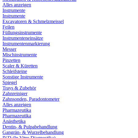
Alles anzeigen
Instrumente
Instrumente
Excavatoren & Schmelzmeissel
Feilen
Füllungsinstrumente
Instrumenteneinsätze
Instrumentenmarkierung
Messer
Mischinstrumente
Pinzetten
Scaler & Küretten
Schleifsteine
Sonstige Instrumente
Spiegel
Trays & Zubehör
Zahnreiniger
Zahnsonden, Paradontometer
Alles anzeigen
Pharmazeutika
Pharmazeutika
Anästhetika
Dentin- & Pulpabehandlung
Gangrän- & Wurzelbehandlung
IVD (In Vitro Diagnostika)