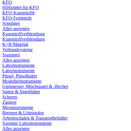
KFO
Hilfsmittel für KFO
KFO-Kunststoffe
KFO-Fertigteile
Sonstiges
Alles anzeigen
Kunststoffverblendung
Kunststoffverblendung
K+B Material
Verbundsysteme
Sonstiges
Alles anzeigen
Laborinstrumente
Laborinstrumente
Pinsel, Pinselhalter
Modellierinstrumente
Gipsmesser, Mischspatel & -Becher
Sägen & Sägeblätter
Scheren
Zangen
Messinstrumente
Brenner & Lötpistolen
Arbeitsschalen & Transportbehälter
Sonstige Laborinstrumente
Alles anzeigen