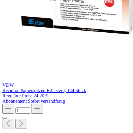
VDW
Reciproc Papierspitzen R25 steril, 144 Stück
Regulärer Preis:
24,20 €
Abonnement
Sofort versandfertig