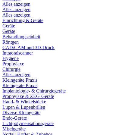
Alles anzeigen
Alles anzeigen
Alles anzeigen
Einrichtung & Geräte
Geräte
Geräte
Behandlungseinheit
Röntgen
CAD/CAM und 3D-Druck
Intraoralscanner
Hygiene
Prophylaxe
Chirurgie
Alles anzeigen
Kleingeräte Praxis
Kleingeräte Praxis
Implantologie- & Chirurgiegeräte
Prophylaxe & ZEG-Geräte
Hand- & Winkelstücke
Lupen & Lupenbrillen
Diverse Kleingeräte
Endo-Geräte
Lichtpolymerisationsgeräte
Mischgeräte
Notfall-Koffer & Zubehör