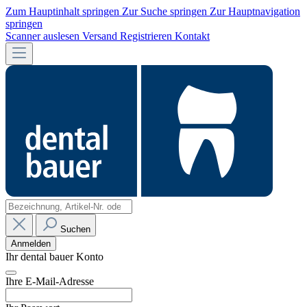
Zum Hauptinhalt springen
Zur Suche springen
Zur Hauptnavigation
springen
Scanner auslesen
Versand
Registrieren
Kontakt
Suchen
Anmelden
Ihr dental bauer Konto
Ihre E-Mail-Adresse