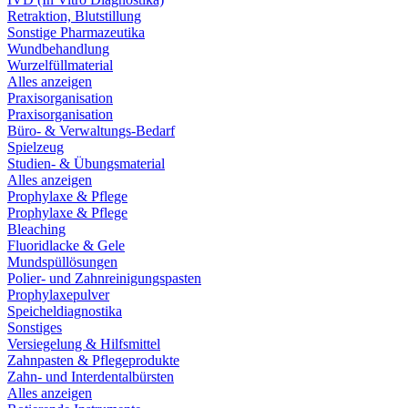
Retraktion, Blutstillung
Sonstige Pharmazeutika
Wundbehandlung
Wurzelfüllmaterial
Alles anzeigen
Praxisorganisation
Praxisorganisation
Büro- & Verwaltungs-Bedarf
Spielzeug
Studien- & Übungsmaterial
Alles anzeigen
Prophylaxe & Pflege
Prophylaxe & Pflege
Bleaching
Fluoridlacke & Gele
Mundspüllösungen
Polier- und Zahnreinigungspasten
Prophylaxepulver
Speicheldiagnostika
Sonstiges
Versiegelung & Hilfsmittel
Zahnpasten & Pflegeprodukte
Zahn- und Interdentalbürsten
Alles anzeigen