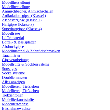
Modellherstellung
Modellherstellung
Anmischbecher, Anmischschalen
Artikulationsgipse (Klasse1)
Alabastergipse (Klasse 2)
Hartgipse (Klasse 3)
Superhartgipse (Klasse 4)
Modellsäge
Löffelmaterial
Löffel- & Basisplatten
Abdruckgipse
Modellmaterial & Zahnfleischmasken
Tauchhärter
Gipsverarbeitung
Modellstifte & Socklersysteme
Sonstiges
Sockelsysteme
Doubliermassen
Alles anzeigen
Modellieren, Tiefziehen
Modellieren, Tiefziehen
Tiefziehfolien
Modellierkunststoffe
Modellierwachse
Bissnehmewachse