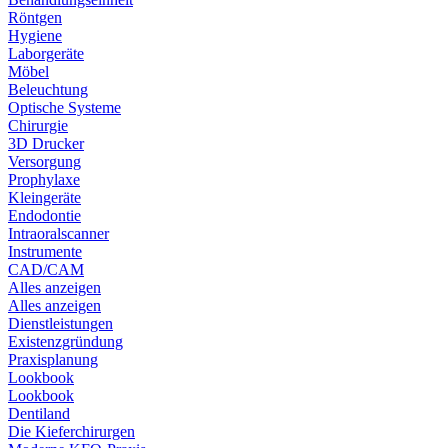
Röntgen
Hygiene
Laborgeräte
Möbel
Beleuchtung
Optische Systeme
Chirurgie
3D Drucker
Versorgung
Prophylaxe
Kleingeräte
Endodontie
Intraoralscanner
Instrumente
CAD/CAM
Alles anzeigen
Alles anzeigen
Dienstleistungen
Existenzgründung
Praxisplanung
Lookbook
Lookbook
Dentiland
Die Kieferchirurgen