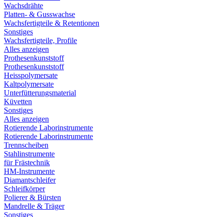
Wachsdrähte
Platten- & Gusswachse
Wachsfertigteile & Retentionen
Sonstiges
Wachsfertigteile, Profile
Alles anzeigen
Prothesenkunststoff
Prothesenkunststoff
Heisspolymersate
Kaltpolymersate
Unterfütterungsmaterial
Küvetten
Sonstiges
Alles anzeigen
Rotierende Laborinstrumente
Rotierende Laborinstrumente
Trennscheiben
Stahlinstrumente
für Frästechnik
HM-Instrumente
Diamantschleifer
Schleifkörper
Polierer & Bürsten
Mandrelle & Träger
Sonstiges