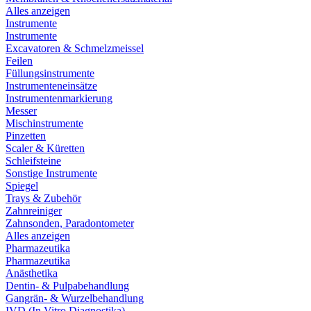
Alles anzeigen
Instrumente
Instrumente
Excavatoren & Schmelzmeissel
Feilen
Füllungsinstrumente
Instrumenteneinsätze
Instrumentenmarkierung
Messer
Mischinstrumente
Pinzetten
Scaler & Küretten
Schleifsteine
Sonstige Instrumente
Spiegel
Trays & Zubehör
Zahnreiniger
Zahnsonden, Paradontometer
Alles anzeigen
Pharmazeutika
Pharmazeutika
Anästhetika
Dentin- & Pulpabehandlung
Gangrän- & Wurzelbehandlung
IVD (In Vitro Diagnostika)