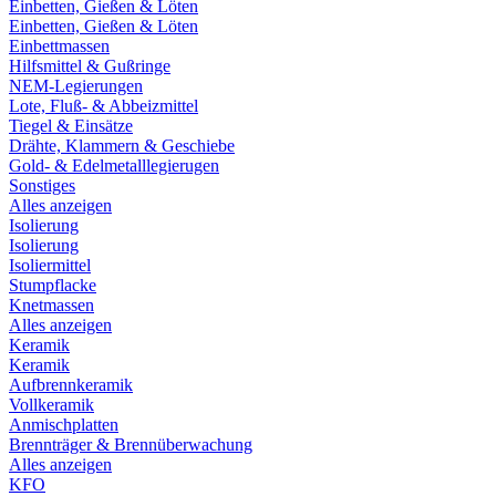
Einbetten, Gießen & Löten
Einbetten, Gießen & Löten
Einbettmassen
Hilfsmittel & Gußringe
NEM-Legierungen
Lote, Fluß- & Abbeizmittel
Tiegel & Einsätze
Drähte, Klammern & Geschiebe
Gold- & Edelmetalllegierugen
Sonstiges
Alles anzeigen
Isolierung
Isolierung
Isoliermittel
Stumpflacke
Knetmassen
Alles anzeigen
Keramik
Keramik
Aufbrennkeramik
Vollkeramik
Anmischplatten
Brennträger & Brennüberwachung
Alles anzeigen
KFO