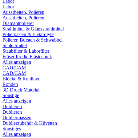
Labor
Labor
Ausarbeiten, Polieren
Ausarbeiten, Polieren
Diamantpolierer
Strahlmittel & Glanzstrahlmittel
Polierpasten & Elektrolyte
Polierer, Bürsten & Schwabbel
Schleifmittel
Staubfilter & Laborfilter
Fräser für die Frästechnik
Alles anzeigen
CAD/CAM
CAD/CAM
Blöcke & Rohlinge
Ronden
3D Druck Material
Sonstige
Alles anzeigen
Dublieren
Dublieren
Dubliermassen
Dublierzubehör & Küvetten
Sonstiges
Alles anzeigen