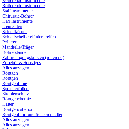
Rotierende Instrumente
Rotierende Instrumente
Stahlinstrumente
Chirurgie-Bohrer
HM-Instrumente
Diamanten
Schleifkörper
Schleifscheiben/Finierstreifen
Polierer
Mandrelle/Träger
Bohrerständer
Zahnreinigungsbürsten (rotierend)
Zubehör & Sonstiges
Alles anzeigen
Röntgen
Röntgen
Röntgenfilme
Speicherfolien
Strahlenschutz
Röntgenchemie
Halter
Röntgenzubehör
Röntgenfilm- und Sensorenhalter
Alles anzeigen
Alles anzeigen