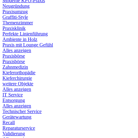
Moderne KFO-Praxis
Neugründung
Praxisumzug
Graffiti-Style
Themenzimmer
Praxisklinik
Perfekte Linienführung
Ambiente in Holz
Praxis mit Lounge Gefühl
Alles anzeigen
Praxisbörse
Praxisbörse
Zahnmedizin
Kieferorthopädie
Kieferchirurgie
weitere Objekte
Alles anzeigen
IT Service
Entsorgung
Alles anzeigen
Technischer Service
Gerätewartung
Recall
Reparaturservice
Validierung