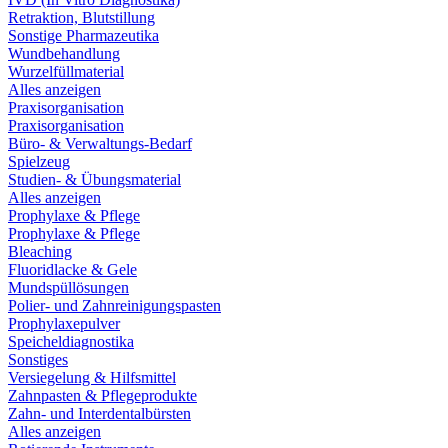
Retraktion, Blutstillung
Sonstige Pharmazeutika
Wundbehandlung
Wurzelfüllmaterial
Alles anzeigen
Praxisorganisation
Praxisorganisation
Büro- & Verwaltungs-Bedarf
Spielzeug
Studien- & Übungsmaterial
Alles anzeigen
Prophylaxe & Pflege
Prophylaxe & Pflege
Bleaching
Fluoridlacke & Gele
Mundspüllösungen
Polier- und Zahnreinigungspasten
Prophylaxepulver
Speicheldiagnostika
Sonstiges
Versiegelung & Hilfsmittel
Zahnpasten & Pflegeprodukte
Zahn- und Interdentalbürsten
Alles anzeigen