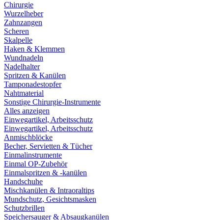
Chirurgie
Wurzelheber
Zahnzangen
Scheren
Skalpelle
Haken & Klemmen
Wundnadeln
Nadelhalter
Spritzen & Kanülen
Tamponadestopfer
Nahtmaterial
Sonstige Chirurgie-Instrumente
Alles anzeigen
Einwegartikel, Arbeitsschutz
Einwegartikel, Arbeitsschutz
Anmischblöcke
Becher, Servietten & Tücher
Einmalinstrumente
Einmal OP-Zubehör
Einmalspritzen & -kanülen
Handschuhe
Mischkanülen & Intraoraltips
Mundschutz, Gesichtsmasken
Schutzbrillen
Speichersauger & Absaugkanülen