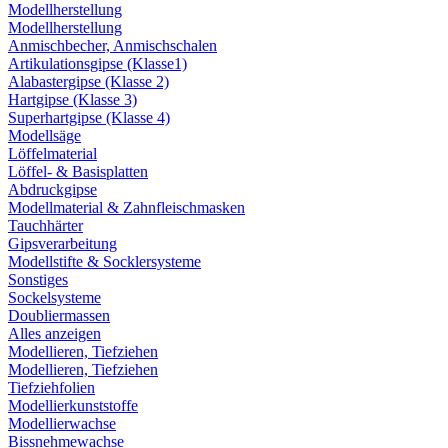
Modellherstellung
Modellherstellung
Anmischbecher, Anmischschalen
Artikulationsgipse (Klasse1)
Alabastergipse (Klasse 2)
Hartgipse (Klasse 3)
Superhartgipse (Klasse 4)
Modellsäge
Löffelmaterial
Löffel- & Basisplatten
Abdruckgipse
Modellmaterial & Zahnfleischmasken
Tauchhärter
Gipsverarbeitung
Modellstifte & Socklersysteme
Sonstiges
Sockelsysteme
Doubliermassen
Alles anzeigen
Modellieren, Tiefziehen
Modellieren, Tiefziehen
Tiefziehfolien
Modellierkunststoffe
Modellierwachse
Bissnehmewachse