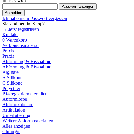
Ihr Passwort
Passwort anzeigen
Anmelden
Ich habe mein Passwort vergessen
Sie sind neu im Shop?
→ Jetzt registrieren
Kontakt
0
Warenkorb
Verbrauchsmaterial
Praxis
Praxis
Abformung & Bissnahme
Abformung & Bissnahme
Alginate
A Silikone
C Silikone
Polyether
Bissregistriermaterialien
Abformlöffel
Abformzubehör
Artikulation
Unterfütterung
Weitere Abformmaterialien
Alles anzeigen
Chirurgie