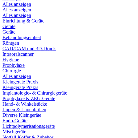
Alles anzeigen
Alles anzeigen
Alles anzeigen
Einrichtung & Geräte
Geräte
Geräte
Behandlungseinheit
Röntgen
CAD/CAM und 3D-Druck
Intraoralscanner
Hygiene
Prophylaxe
Chirurgie
Alles anzeigen
Kleingeräte Praxis
Kleingeräte Praxis
Implantologie- & Chirurgiegeräte
Prophylaxe & ZEG-Geräte
Hand- & Winkelstücke
Lupen & Lupenbrillen
Diverse Kleingeräte
Endo-Geräte
Lichtpolymerisationsgeräte
Mischgeräte
Notfall-Koffer & Zubehör