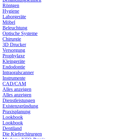
Röntgen
Hygiene
Laborgeräte
Möbel
Beleuchtung
Optische Systeme
Chirurgie
3D Drucker
Versorgung
Prophylaxe
Kleingeräte
Endodontie
Intraoralscanner
Instrumente
CAD/CAM
Alles anzeigen
Alles anzeigen
Dienstleistungen
Existenzgründung
Praxisplanung
Lookbook
Lookbook
Dentiland
Die Kieferchirurgen