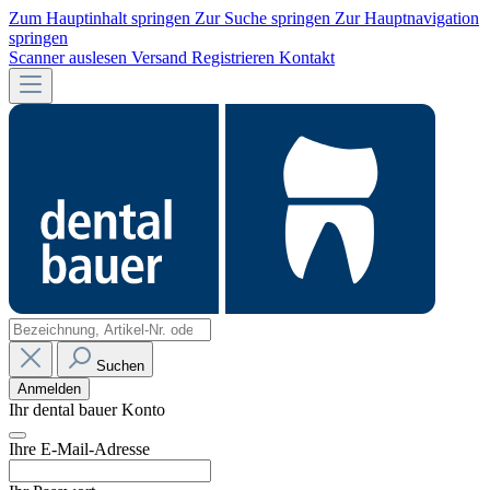
Zum Hauptinhalt springen
Zur Suche springen
Zur Hauptnavigation
springen
Scanner auslesen
Versand
Registrieren
Kontakt
Suchen
Anmelden
Ihr dental bauer Konto
Ihre E-Mail-Adresse