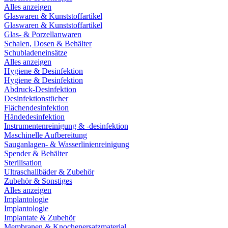
Alles anzeigen
Glaswaren & Kunststoffartikel
Glaswaren & Kunststoffartikel
Glas- & Porzellanwaren
Schalen, Dosen & Behälter
Schubladeneinsätze
Alles anzeigen
Hygiene & Desinfektion
Hygiene & Desinfektion
Abdruck-Desinfektion
Desinfektionstücher
Flächendesinfektion
Händedesinfektion
Instrumentenreinigung & -desinfektion
Maschinelle Aufbereitung
Sauganlagen- & Wasserlinienreinigung
Spender & Behälter
Sterilisation
Ultraschallbäder & Zubehör
Zubehör & Sonstiges
Alles anzeigen
Implantologie
Implantologie
Implantate & Zubehör
Membranen & Knochenersatzmaterial