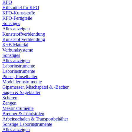
KFO
Hilfsmittel für KFO
KFO-Kunststoffe
KFO-Fertigteile
Sonstiges
Alles anzeigen
Kunststoffverblendung
Kunststoffverblendung
K+B Material
Verbundsysteme
Sonstiges
Alles anzeigen
Laborinstrumente
Laborinstrumente
Pinsel, Pinselhalter
Modellierinstrumente
Gipsmesser, Mischspatel & -Becher
Sägen & Sägeblätter
Scheren
Zangen
Messinstrumente
Brenner & Lötpistolen
Arbeitsschalen & Transportbehälter
Sonstige Laborinstrumente
Alles anzeigen