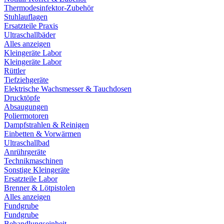
Thermodesinfektor-Zubehör
Stuhlauflagen
Ersatzteile Praxis
Ultraschallbäder
Alles anzeigen
Kleingeräte Labor
Kleingeräte Labor
Rüttler
Tiefziehgeräte
Elektrische Wachsmesser & Tauchdosen
Drucktöpfe
Absaugungen
Poliermotoren
Dampfstrahlen & Reinigen
Einbetten & Vorwärmen
Ultraschallbad
Anrührgeräte
Technikmaschinen
Sonstige Kleingeräte
Ersatzteile Labor
Brenner & Lötpistolen
Alles anzeigen
Fundgrube
Fundgrube
Behandlungseinheit