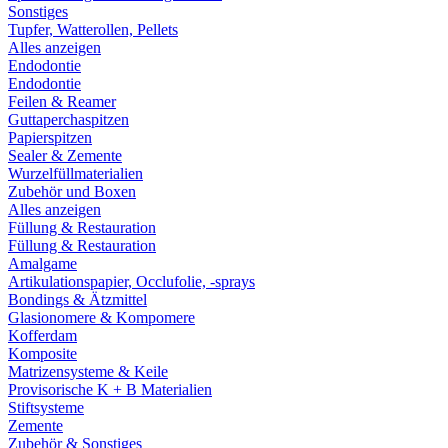
Sonstiges
Tupfer, Watterollen, Pellets
Alles anzeigen
Endodontie
Endodontie
Feilen & Reamer
Guttaperchaspitzen
Papierspitzen
Sealer & Zemente
Wurzelfüllmaterialien
Zubehör und Boxen
Alles anzeigen
Füllung & Restauration
Füllung & Restauration
Amalgame
Artikulationspapier, Occlufolie, -sprays
Bondings & Ätzmittel
Glasionomere & Kompomere
Kofferdam
Komposite
Matrizensysteme & Keile
Provisorische K + B Materialien
Stiftsysteme
Zemente
Zubehör & Sonstiges