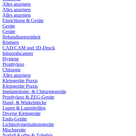
Alles anzeigen
Alles anzeigen
Alles anzeigen
Einrichtung & Geräte
Geräte
Geräte
Behandlungseinheit
Röntgen
CAD/CAM und 3D-Druck
Intraoralscanner
Hygiene
Prophylaxe
Chirurgie
Alles anzeigen
Kleingeräte Praxis
Kleingeräte Praxis
Implantologie- & Chirurgiegeräte
Prophylaxe & ZEG-Geräte
Hand- & Winkelstücke
Lupen & Lupenbrillen
Diverse Kleingeräte
Endo-Geräte
Lichtpolymerisationsgeräte
Mischgeräte
Notfall-Koffer & Zubehör