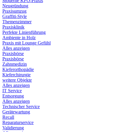
Moderne KFO-Praxis
Neugründung
Praxisumzug
Graffiti-Style
Themenzimmer
Praxisklinik
Perfekte Linienführung
Ambiente in Holz
Praxis mit Lounge Gefühl
Alles anzeigen
Praxisbörse
Praxisbörse
Zahnmedizin
Kieferorthopädie
Kieferchirurgie
weitere Objekte
Alles anzeigen
IT Service
Entsorgung
Alles anzeigen
Technischer Service
Gerätewartung
Recall
Reparaturservice
Validierung