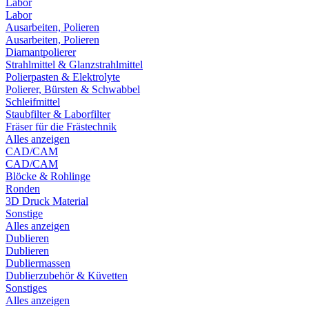
Labor
Labor
Ausarbeiten, Polieren
Ausarbeiten, Polieren
Diamantpolierer
Strahlmittel & Glanzstrahlmittel
Polierpasten & Elektrolyte
Polierer, Bürsten & Schwabbel
Schleifmittel
Staubfilter & Laborfilter
Fräser für die Frästechnik
Alles anzeigen
CAD/CAM
CAD/CAM
Blöcke & Rohlinge
Ronden
3D Druck Material
Sonstige
Alles anzeigen
Dublieren
Dublieren
Dubliermassen
Dublierzubehör & Küvetten
Sonstiges
Alles anzeigen