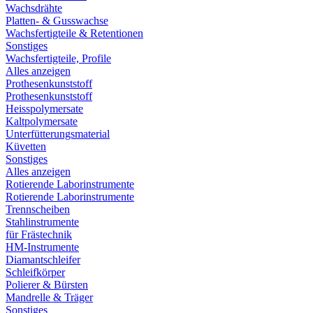
Wachsdrähte
Platten- & Gusswachse
Wachsfertigteile & Retentionen
Sonstiges
Wachsfertigteile, Profile
Alles anzeigen
Prothesenkunststoff
Prothesenkunststoff
Heisspolymersate
Kaltpolymersate
Unterfütterungsmaterial
Küvetten
Sonstiges
Alles anzeigen
Rotierende Laborinstrumente
Rotierende Laborinstrumente
Trennscheiben
Stahlinstrumente
für Frästechnik
HM-Instrumente
Diamantschleifer
Schleifkörper
Polierer & Bürsten
Mandrelle & Träger
Sonstiges