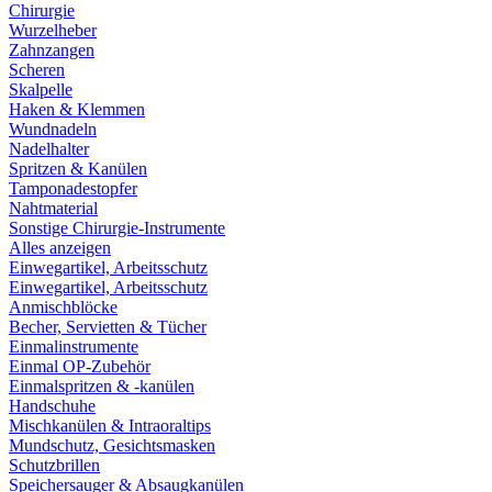
Chirurgie
Wurzelheber
Zahnzangen
Scheren
Skalpelle
Haken & Klemmen
Wundnadeln
Nadelhalter
Spritzen & Kanülen
Tamponadestopfer
Nahtmaterial
Sonstige Chirurgie-Instrumente
Alles anzeigen
Einwegartikel, Arbeitsschutz
Einwegartikel, Arbeitsschutz
Anmischblöcke
Becher, Servietten & Tücher
Einmalinstrumente
Einmal OP-Zubehör
Einmalspritzen & -kanülen
Handschuhe
Mischkanülen & Intraoraltips
Mundschutz, Gesichtsmasken
Schutzbrillen
Speichersauger & Absaugkanülen