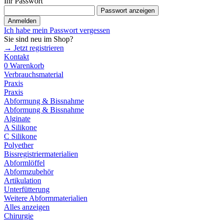
Ihr Passwort
Passwort anzeigen
Anmelden
Ich habe mein Passwort vergessen
Sie sind neu im Shop?
→ Jetzt registrieren
Kontakt
0
Warenkorb
Verbrauchsmaterial
Praxis
Praxis
Abformung & Bissnahme
Abformung & Bissnahme
Alginate
A Silikone
C Silikone
Polyether
Bissregistriermaterialien
Abformlöffel
Abformzubehör
Artikulation
Unterfütterung
Weitere Abformmaterialien
Alles anzeigen
Chirurgie