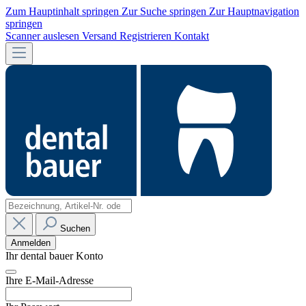
Zum Hauptinhalt springen
Zur Suche springen
Zur Hauptnavigation
springen
Scanner auslesen
Versand
Registrieren
Kontakt
Suchen
Anmelden
Ihr dental bauer Konto
Ihre E-Mail-Adresse