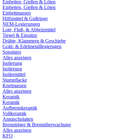
Einbetten, Gießen & Löten
Einbetten, Gießen & Löten
Einbettmassen
Hilfsmittel & Gußringe
NEM-Legierungen
Lote, Fluß- & Abbeizmittel
Tiegel & Einsätze
Drähte, Klammern & Geschiebe
Gold- & Edelmetalllegierugen
Sonstiges
Alles anzeigen
Isolierung
Isolierung
Isoliermittel
Stumpflacke
Knetmassen
Alles anzeigen
Keramik
Keramik
Aufbrennkeramik
Vollkeramik
Anmischplatten
Brennträger & Brennüberwachung
Alles anzeigen
KFO