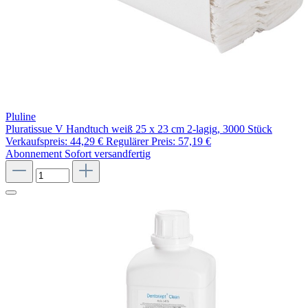
Pluline
Pluratissue V Handtuch weiß 25 x 23 cm 2-lagig, 3000 Stück
Verkaufspreis:
44,29 €
Regulärer Preis:
57,19 €
Abonnement
Sofort versandfertig