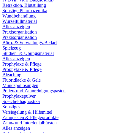
Retraktion, Blutstillung
Sonstige Pharmazeutika
Wundbehandlung
Wurzelfüllmaterial
Alles anzeigen
Praxisorganisation
Praxisorganisation
Büro- & Verwaltungs-Bedarf
Spielzeug
Studien- & Übungsmaterial
Alles anzeigen
Prophylaxe & Pflege
Prophylaxe & Pflege
Bleaching
Fluoridlacke & Gele
Mundspüllösungen
Polier- und Zahnreinigungspasten
Prophylaxepulver
Speicheldiagnostika
Sonstiges
Versiegelung & Hilfsmittel
Zahnpasten & Pflegeprodukte
Zahn- und Interdentalbürsten
Alles anzeigen