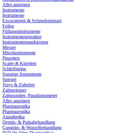
Alles anzeigen
Instrumente
Instrumente
Excavatoren & Schmelzmeissel
Feilen
Füllungsinstrumente
Instrumenteneinsätze
Instrumentenmarkierung
Messer
Mischinstrumente
Pinzetten
Scaler & Küretten
Schleifsteine
Sonstige Instrumente
Spiegel
Trays & Zubehör
Zahnreiniger
Zahnsonden, Paradontometer
Alles anzeigen
Pharmazeutika
Pharmazeutika
Anästhetika
Dentin- & Pulpabehandlung
Gangrän- & Wurzelbehandlung
IVD (In Vitro Diagnostika)