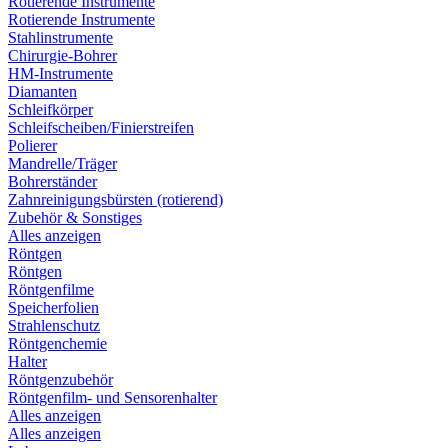
Rotierende Instrumente
Rotierende Instrumente
Stahlinstrumente
Chirurgie-Bohrer
HM-Instrumente
Diamanten
Schleifkörper
Schleifscheiben/Finierstreifen
Polierer
Mandrelle/Träger
Bohrerständer
Zahnreinigungsbürsten (rotierend)
Zubehör & Sonstiges
Alles anzeigen
Röntgen
Röntgen
Röntgenfilme
Speicherfolien
Strahlenschutz
Röntgenchemie
Halter
Röntgenzubehör
Röntgenfilm- und Sensorenhalter
Alles anzeigen
Alles anzeigen