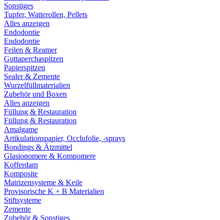
Sonstiges
Tupfer, Watterollen, Pellets
Alles anzeigen
Endodontie
Endodontie
Feilen & Reamer
Guttaperchaspitzen
Papierspitzen
Sealer & Zemente
Wurzelfüllmaterialien
Zubehör und Boxen
Alles anzeigen
Füllung & Restauration
Füllung & Restauration
Amalgame
Artikulationspapier, Occlufolie, -sprays
Bondings & Ätzmittel
Glasionomere & Kompomere
Kofferdam
Komposite
Matrizensysteme & Keile
Provisorische K + B Materialien
Stiftsysteme
Zemente
Zubehör & Sonstiges