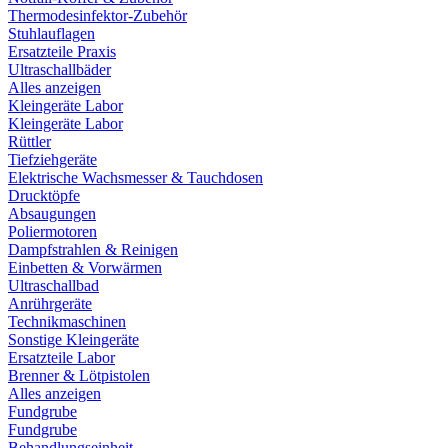
Thermodesinfektor-Zubehör
Stuhlauflagen
Ersatzteile Praxis
Ultraschallbäder
Alles anzeigen
Kleingeräte Labor
Kleingeräte Labor
Rüttler
Tiefziehgeräte
Elektrische Wachsmesser & Tauchdosen
Drucktöpfe
Absaugungen
Poliermotoren
Dampfstrahlen & Reinigen
Einbetten & Vorwärmen
Ultraschallbad
Anrührgeräte
Technikmaschinen
Sonstige Kleingeräte
Ersatzteile Labor
Brenner & Lötpistolen
Alles anzeigen
Fundgrube
Fundgrube
Behandlungseinheit