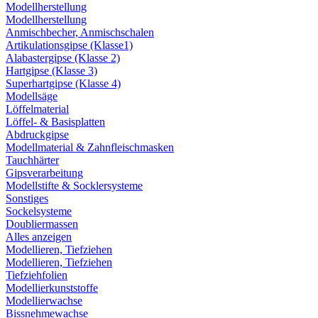
Modellherstellung
Modellherstellung
Anmischbecher, Anmischschalen
Artikulationsgipse (Klasse1)
Alabastergipse (Klasse 2)
Hartgipse (Klasse 3)
Superhartgipse (Klasse 4)
Modellsäge
Löffelmaterial
Löffel- & Basisplatten
Abdruckgipse
Modellmaterial & Zahnfleischmasken
Tauchhärter
Gipsverarbeitung
Modellstifte & Socklersysteme
Sonstiges
Sockelsysteme
Doubliermassen
Alles anzeigen
Modellieren, Tiefziehen
Modellieren, Tiefziehen
Tiefziehfolien
Modellierkunststoffe
Modellierwachse
Bissnehmewachse