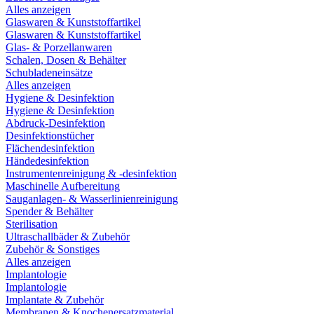
Alles anzeigen
Glaswaren & Kunststoffartikel
Glaswaren & Kunststoffartikel
Glas- & Porzellanwaren
Schalen, Dosen & Behälter
Schubladeneinsätze
Alles anzeigen
Hygiene & Desinfektion
Hygiene & Desinfektion
Abdruck-Desinfektion
Desinfektionstücher
Flächendesinfektion
Händedesinfektion
Instrumentenreinigung & -desinfektion
Maschinelle Aufbereitung
Sauganlagen- & Wasserlinienreinigung
Spender & Behälter
Sterilisation
Ultraschallbäder & Zubehör
Zubehör & Sonstiges
Alles anzeigen
Implantologie
Implantologie
Implantate & Zubehör
Membranen & Knochenersatzmaterial