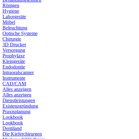
Röntgen
Hygiene
Laborgeräte
Möbel
Beleuchtung
Optische Systeme
Chirurgie
3D Drucker
Versorgung
Prophylaxe
Kleingeräte
Endodontie
Intraoralscanner
Instrumente
CAD/CAM
Alles anzeigen
Alles anzeigen
Dienstleistungen
Existenzgründung
Praxisplanung
Lookbook
Lookbook
Dentiland
Die Kieferchirurgen