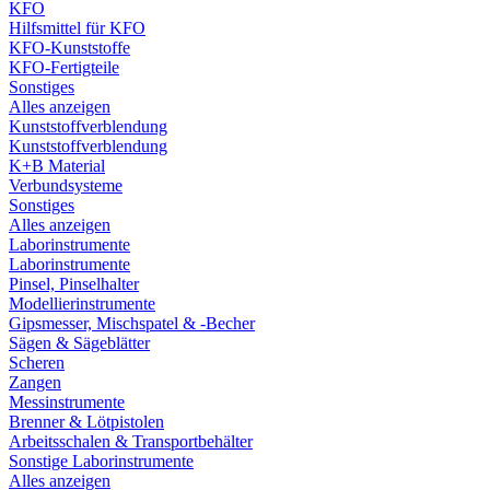
KFO
Hilfsmittel für KFO
KFO-Kunststoffe
KFO-Fertigteile
Sonstiges
Alles anzeigen
Kunststoffverblendung
Kunststoffverblendung
K+B Material
Verbundsysteme
Sonstiges
Alles anzeigen
Laborinstrumente
Laborinstrumente
Pinsel, Pinselhalter
Modellierinstrumente
Gipsmesser, Mischspatel & -Becher
Sägen & Sägeblätter
Scheren
Zangen
Messinstrumente
Brenner & Lötpistolen
Arbeitsschalen & Transportbehälter
Sonstige Laborinstrumente
Alles anzeigen