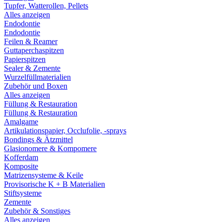
Tupfer, Watterollen, Pellets
Alles anzeigen
Endodontie
Endodontie
Feilen & Reamer
Guttaperchaspitzen
Papierspitzen
Sealer & Zemente
Wurzelfüllmaterialien
Zubehör und Boxen
Alles anzeigen
Füllung & Restauration
Füllung & Restauration
Amalgame
Artikulationspapier, Occlufolie, -sprays
Bondings & Ätzmittel
Glasionomere & Kompomere
Kofferdam
Komposite
Matrizensysteme & Keile
Provisorische K + B Materialien
Stiftsysteme
Zemente
Zubehör & Sonstiges
Alles anzeigen