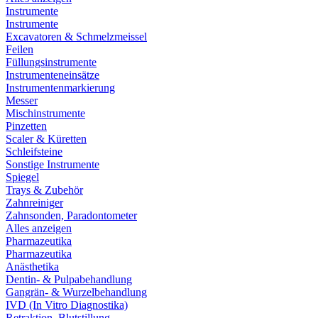
Instrumente
Instrumente
Excavatoren & Schmelzmeissel
Feilen
Füllungsinstrumente
Instrumenteneinsätze
Instrumentenmarkierung
Messer
Mischinstrumente
Pinzetten
Scaler & Küretten
Schleifsteine
Sonstige Instrumente
Spiegel
Trays & Zubehör
Zahnreiniger
Zahnsonden, Paradontometer
Alles anzeigen
Pharmazeutika
Pharmazeutika
Anästhetika
Dentin- & Pulpabehandlung
Gangrän- & Wurzelbehandlung
IVD (In Vitro Diagnostika)
Retraktion, Blutstillung