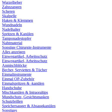
Wurzelheber
Zahnzangen
Scheren
Skalpelle
Haken & Klemmen
Wundnadeln
Nadelhalter
Spritzen & Kanülen
Tamponadestopfer
Nahtmaterial
Sonstige Chirurgie-Instrumente
Alles anzeigen
Einwegartikel, Arbeitsschutz
Einwegartikel, Arbeitsschutz
Anmischblöcke
Becher, Servietten & Tücher
Einmalinstrumente
Einmal OP-Zubehör
Einmalspritzen & -kanülen
Handschuhe
Mischkanülen & Intraoraltips
Mundschutz, Gesichtsmasken
Schutzbrillen
Speichersauger & Absaugkanülen
Sonstiges