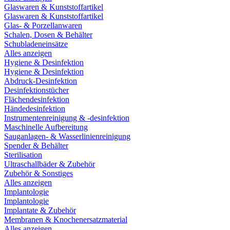
Glaswaren & Kunststoffartikel
Glaswaren & Kunststoffartikel
Glas- & Porzellanwaren
Schalen, Dosen & Behälter
Schubladeneinsätze
Alles anzeigen
Hygiene & Desinfektion
Hygiene & Desinfektion
Abdruck-Desinfektion
Desinfektionstücher
Flächendesinfektion
Händedesinfektion
Instrumentenreinigung & -desinfektion
Maschinelle Aufbereitung
Sauganlagen- & Wasserlinienreinigung
Spender & Behälter
Sterilisation
Ultraschallbäder & Zubehör
Zubehör & Sonstiges
Alles anzeigen
Implantologie
Implantologie
Implantate & Zubehör
Membranen & Knochenersatzmaterial
Alles anzeigen