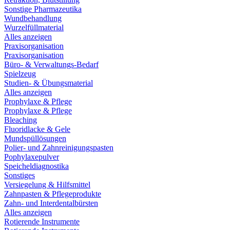
Sonstige Pharmazeutika
Wundbehandlung
Wurzelfüllmaterial
Alles anzeigen
Praxisorganisation
Praxisorganisation
Büro- & Verwaltungs-Bedarf
Spielzeug
Studien- & Übungsmaterial
Alles anzeigen
Prophylaxe & Pflege
Prophylaxe & Pflege
Bleaching
Fluoridlacke & Gele
Mundspüllösungen
Polier- und Zahnreinigungspasten
Pophylaxepulver
Speicheldiagnostika
Sonstiges
Versiegelung & Hilfsmittel
Zahnpasten & Pflegeprodukte
Zahn- und Interdentalbürsten
Alles anzeigen
Rotierende Instrumente