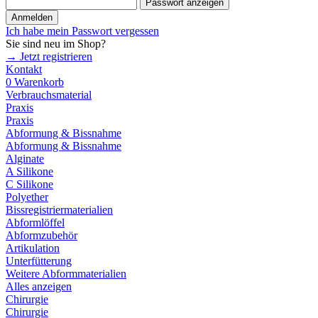
Passwort anzeigen
Anmelden
Ich habe mein Passwort vergessen
Sie sind neu im Shop?
→ Jetzt registrieren
Kontakt
0
Warenkorb
Verbrauchsmaterial
Praxis
Praxis
Abformung & Bissnahme
Abformung & Bissnahme
Alginate
A Silikone
C Silikone
Polyether
Bissregistriermaterialien
Abformlöffel
Abformzubehör
Artikulation
Unterfütterung
Weitere Abformmaterialien
Alles anzeigen
Chirurgie
Chirurgie