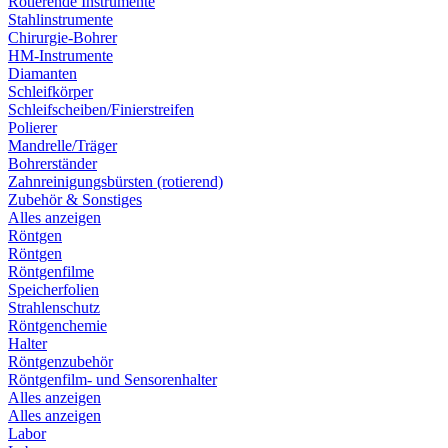
Rotierende Instrumente
Stahlinstrumente
Chirurgie-Bohrer
HM-Instrumente
Diamanten
Schleifkörper
Schleifscheiben/Finierstreifen
Polierer
Mandrelle/Träger
Bohrerständer
Zahnreinigungsbürsten (rotierend)
Zubehör & Sonstiges
Alles anzeigen
Röntgen
Röntgen
Röntgenfilme
Speicherfolien
Strahlenschutz
Röntgenchemie
Halter
Röntgenzubehör
Röntgenfilm- und Sensorenhalter
Alles anzeigen
Alles anzeigen
Labor