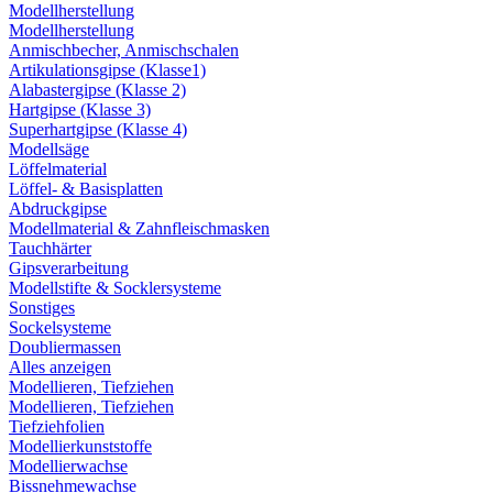
Modellherstellung
Modellherstellung
Anmischbecher, Anmischschalen
Artikulationsgipse (Klasse1)
Alabastergipse (Klasse 2)
Hartgipse (Klasse 3)
Superhartgipse (Klasse 4)
Modellsäge
Löffelmaterial
Löffel- & Basisplatten
Abdruckgipse
Modellmaterial & Zahnfleischmasken
Tauchhärter
Gipsverarbeitung
Modellstifte & Socklersysteme
Sonstiges
Sockelsysteme
Doubliermassen
Alles anzeigen
Modellieren, Tiefziehen
Modellieren, Tiefziehen
Tiefziehfolien
Modellierkunststoffe
Modellierwachse
Bissnehmewachse