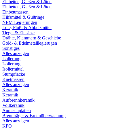
Einbetten, Gießen & Löten
Einbetten, Gießen & Löten
Einbettmassen
Hilfsmittel & Gußringe
NEM-Legierungen
Lote, Fluß- & Abbeizmittel
Tiegel & Einsätze
Drähte, Klammern & Geschiebe
Gold- & Edelmetalllegierugen
Sonstiges
Alles anzeigen
Isolierung
Isolierung
Isoliermittel
Stumpflacke
Knetmassen
Alles anzeigen
Keramik
Keramik
Aufbrennkeramik
Vollkeramik
Anmischplatten
Brennträger & Brennüberwachung
Alles anzeigen
KFO