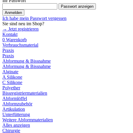
Ihr Passwort
Passwort anzeigen
Anmelden
Ich habe mein Passwort vergessen
Sie sind neu im Shop?
→ Jetzt registrieren
Kontakt
0
Warenkorb
Verbrauchsmaterial
Praxis
Praxis
Abformung & Bissnahme
Abformung & Bissnahme
Alginate
A Silikone
C Silikone
Polyether
Bissregistriermaterialien
Abformlöffel
Abformzubehör
Artikulation
Unterfütterung
Weitere Abformmaterialien
Alles anzeigen
Chirurgie