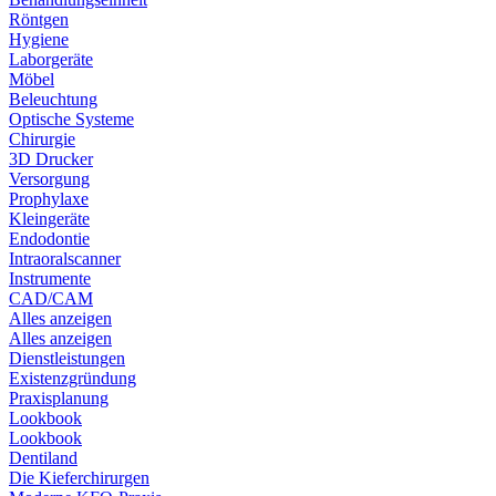
Röntgen
Hygiene
Laborgeräte
Möbel
Beleuchtung
Optische Systeme
Chirurgie
3D Drucker
Versorgung
Prophylaxe
Kleingeräte
Endodontie
Intraoralscanner
Instrumente
CAD/CAM
Alles anzeigen
Alles anzeigen
Dienstleistungen
Existenzgründung
Praxisplanung
Lookbook
Lookbook
Dentiland
Die Kieferchirurgen