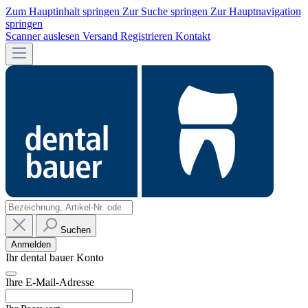
Zum Hauptinhalt springen
Zur Suche springen
Zur Hauptnavigation
springen
Scanner auslesen
Versand
Registrieren
Kontakt
Suchen
Anmelden
Ihr dental bauer Konto
Ihre E-Mail-Adresse