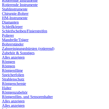
Rotierende Instrumente
Rotierende Instrumente
Stahlinstrumente
Chirurgie-Bohrer
HM-Instrumente
Diamanten
Schleifkörper
Schleifscheiben/Finierstreifen
Polierer
Mandrelle/Träger
Bohrerständer
Zahnreinigungsbürsten (rotierend)
Zubehör & Sonstiges
Alles anzeigen
Röntgen
Röntgen
Röntgenfilme
Speicherfolien
Strahlenschutz
Röntgenchemie
Halter
Röntgenzubehör
Röntgenfilm- und Sensorenhalter
Alles anzeigen
Alles anzeigen