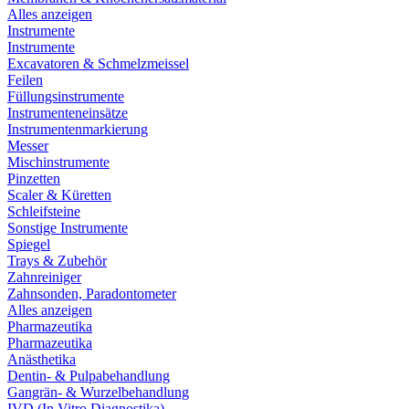
Alles anzeigen
Instrumente
Instrumente
Excavatoren & Schmelzmeissel
Feilen
Füllungsinstrumente
Instrumenteneinsätze
Instrumentenmarkierung
Messer
Mischinstrumente
Pinzetten
Scaler & Küretten
Schleifsteine
Sonstige Instrumente
Spiegel
Trays & Zubehör
Zahnreiniger
Zahnsonden, Paradontometer
Alles anzeigen
Pharmazeutika
Pharmazeutika
Anästhetika
Dentin- & Pulpabehandlung
Gangrän- & Wurzelbehandlung
IVD (In Vitro Diagnostika)