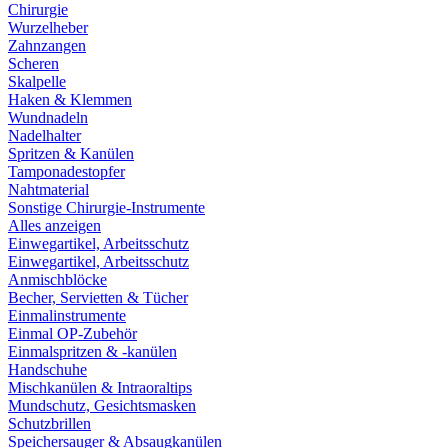
Chirurgie
Wurzelheber
Zahnzangen
Scheren
Skalpelle
Haken & Klemmen
Wundnadeln
Nadelhalter
Spritzen & Kanülen
Tamponadestopfer
Nahtmaterial
Sonstige Chirurgie-Instrumente
Alles anzeigen
Einwegartikel, Arbeitsschutz
Einwegartikel, Arbeitsschutz
Anmischblöcke
Becher, Servietten & Tücher
Einmalinstrumente
Einmal OP-Zubehör
Einmalspritzen & -kanülen
Handschuhe
Mischkanülen & Intraoraltips
Mundschutz, Gesichtsmasken
Schutzbrillen
Speichersauger & Absaugkanülen