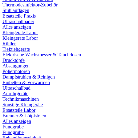
Thermodesinfektor-Zubehör
Stuhlauflagen
Ersatzteile Praxis
Ultraschallbäder
Alles anzeigen
Kleingeräte Labor
Kleingeräte Labor
Rüttler
Tiefziehgeräte
Elektrische Wachsmesser & Tauchdosen
Drucktöpfe
Absaugungen
Poliermotoren
Dampfstrahlen & Reinigen
Einbetten & Vorwärmen
Ultraschallbad
Anrührgeräte
Technikmaschinen
Sonstige Kleingeräte
Ersatzteile Labor
Brenner & Lötpistolen
Alles anzeigen
Fundgrube
Fundgrube
Behandlungseinheit