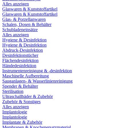
Alles anzeigen
Glaswaren & Kunststoffartikel
Glaswaren & Kunststoffartikel
Glas- & Porzellanwaren
Schalen, Dosen & Behälter
Schubladeneinsätze
Alles anzeigen
Hygiene & Desinfektion
Hygiene & Desinfektion
Abdruck-Desinfektion
Desinfektionstücher
Flächendesinfektion
Händedesinfektion
Instrumentenreinigung & -desinfektion
Maschinelle Aufbereitung
Sauganlagen- & Wasserlinienreinigung
Spender & Behälter
Sterilisation
Ultraschallbäder & Zubehör
Zubehör & Sonstiges
Alles anzeigen
Implantologie
Implantologie
Implantate & Zubehör
Membranen & Knochenersatzmaterial