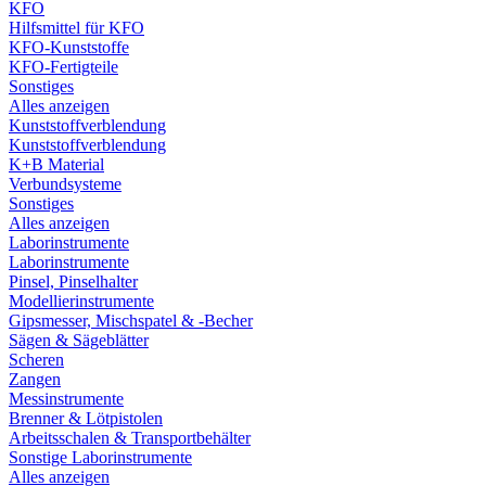
KFO
Hilfsmittel für KFO
KFO-Kunststoffe
KFO-Fertigteile
Sonstiges
Alles anzeigen
Kunststoffverblendung
Kunststoffverblendung
K+B Material
Verbundsysteme
Sonstiges
Alles anzeigen
Laborinstrumente
Laborinstrumente
Pinsel, Pinselhalter
Modellierinstrumente
Gipsmesser, Mischspatel & -Becher
Sägen & Sägeblätter
Scheren
Zangen
Messinstrumente
Brenner & Lötpistolen
Arbeitsschalen & Transportbehälter
Sonstige Laborinstrumente
Alles anzeigen