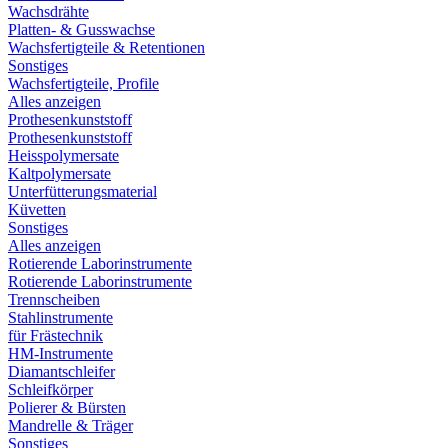
Wachsdrähte
Platten- & Gusswachse
Wachsfertigteile & Retentionen
Sonstiges
Wachsfertigteile, Profile
Alles anzeigen
Prothesenkunststoff
Prothesenkunststoff
Heisspolymersate
Kaltpolymersate
Unterfütterungsmaterial
Küvetten
Sonstiges
Alles anzeigen
Rotierende Laborinstrumente
Rotierende Laborinstrumente
Trennscheiben
Stahlinstrumente
für Frästechnik
HM-Instrumente
Diamantschleifer
Schleifkörper
Polierer & Bürsten
Mandrelle & Träger
Sonstiges