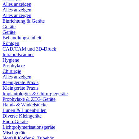
Alles anzeigen
Alles anzeigen
Alles anzeigen
Einrichtung & Geräte
Geräte
Geräte
Behandlungseinheit
Röntgen
CAD/CAM und 3D-Druck
Intraoralscanner
Hygiene
Prophylaxe
Chirurgie
Alles anzeigen
Kleingeräte Praxis
Kleingeräte Praxis
Implantologie- & Chirurgiegeräte
Prophylaxe & ZEG-Geräte
Hand- & Winkelstücke
Lupen & Lupenbrillen
Diverse Kleingeräte
Endo-Geräte
Lichtpolymerisationsgeräte
Mischgeräte
Notfall-Koffer & Zubehör