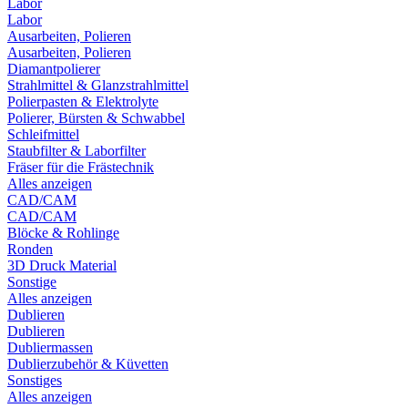
Labor
Labor
Ausarbeiten, Polieren
Ausarbeiten, Polieren
Diamantpolierer
Strahlmittel & Glanzstrahlmittel
Polierpasten & Elektrolyte
Polierer, Bürsten & Schwabbel
Schleifmittel
Staubfilter & Laborfilter
Fräser für die Frästechnik
Alles anzeigen
CAD/CAM
CAD/CAM
Blöcke & Rohlinge
Ronden
3D Druck Material
Sonstige
Alles anzeigen
Dublieren
Dublieren
Dubliermassen
Dublierzubehör & Küvetten
Sonstiges
Alles anzeigen