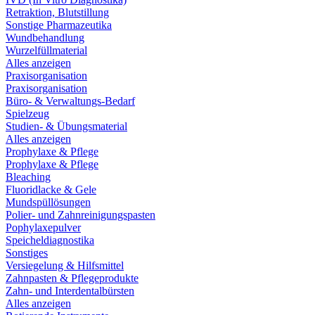
Retraktion, Blutstillung
Sonstige Pharmazeutika
Wundbehandlung
Wurzelfüllmaterial
Alles anzeigen
Praxisorganisation
Praxisorganisation
Büro- & Verwaltungs-Bedarf
Spielzeug
Studien- & Übungsmaterial
Alles anzeigen
Prophylaxe & Pflege
Prophylaxe & Pflege
Bleaching
Fluoridlacke & Gele
Mundspüllösungen
Polier- und Zahnreinigungspasten
Pophylaxepulver
Speicheldiagnostika
Sonstiges
Versiegelung & Hilfsmittel
Zahnpasten & Pflegeprodukte
Zahn- und Interdentalbürsten
Alles anzeigen