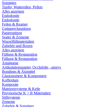
Sonstiges
Tupfer, Watterollen, Pellets
Alles anzeigen
Endodontie
Endodontie
Feilen & Reamer
Guttaperchaspitzen
Papierspitzen
Sealer & Zemente
Wurzelfüllmaterialien
Zubehör und Boxen
Alles anzeigen
Füllung & Restauration
Füllung & Restauration
Amalgame
Artikulationspapier, Occlufolie, -sprays
Bondings & Ätzmittel
Glasionomere & Kompomere
Kofferdam
Komposite
Matrizensysteme & Keile
Provisorische K + B Materialien
Stiftsysteme
Zemente
Zubehör & Sonstiges