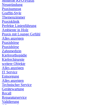
Moderne KFO-Praxis
Neugründung
Praxisumzug
Graffiti-Style
Themenzimmer
Praxisklinik
Perfekte Linienführung
Ambiente in Holz
Praxis mit Lounge Gefühl
Alles anzeigen
Praxisbörse
Praxisbörse
Zahnmedizin
Kieferorthopädie
Kieferchirurgie
weitere Objekte
Alles anzeigen
IT Service
Entsorgung
Alles anzeigen
Technischer Service
Gerätewartung
Recall
Reparaturservice
Validierung