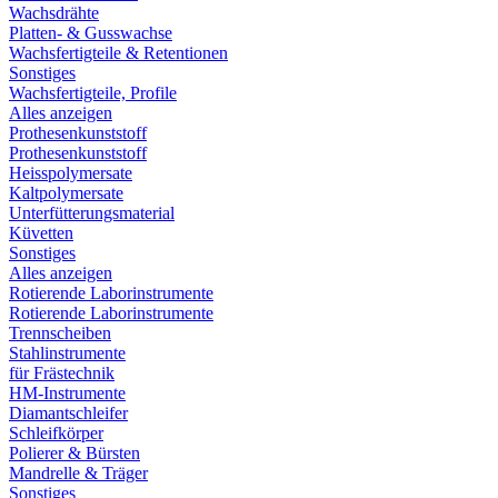
Wachsdrähte
Platten- & Gusswachse
Wachsfertigteile & Retentionen
Sonstiges
Wachsfertigteile, Profile
Alles anzeigen
Prothesenkunststoff
Prothesenkunststoff
Heisspolymersate
Kaltpolymersate
Unterfütterungsmaterial
Küvetten
Sonstiges
Alles anzeigen
Rotierende Laborinstrumente
Rotierende Laborinstrumente
Trennscheiben
Stahlinstrumente
für Frästechnik
HM-Instrumente
Diamantschleifer
Schleifkörper
Polierer & Bürsten
Mandrelle & Träger
Sonstiges