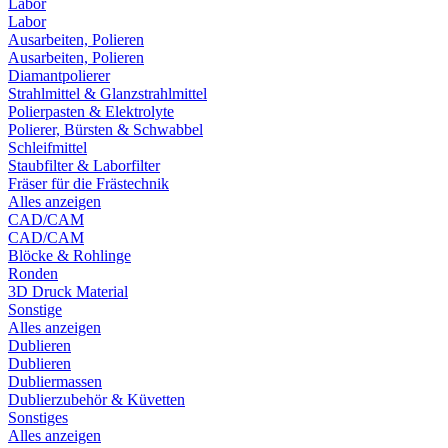
Labor
Labor
Ausarbeiten, Polieren
Ausarbeiten, Polieren
Diamantpolierer
Strahlmittel & Glanzstrahlmittel
Polierpasten & Elektrolyte
Polierer, Bürsten & Schwabbel
Schleifmittel
Staubfilter & Laborfilter
Fräser für die Frästechnik
Alles anzeigen
CAD/CAM
CAD/CAM
Blöcke & Rohlinge
Ronden
3D Druck Material
Sonstige
Alles anzeigen
Dublieren
Dublieren
Dubliermassen
Dublierzubehör & Küvetten
Sonstiges
Alles anzeigen