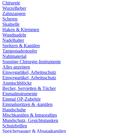
Chirurgie
Wurzelheber
Zahnzangen
Scheren
Skalpelle
Haken & Klemmen
Wundnadeln
Nadelhalter
Spritzen & Kanülen
Tamponadestopfer
Nahtmaterial
Sonstige Chirurgie-Instrumente
Alles anzeigen
Einwegartikel, Arbeitsschutz
Einwegartikel, Arbeitsschutz
Anmischblöcke
Becher, Servietten & Tücher
Einmalinstrumente
Einmal OP-Zubehör
Einmalspritzen & -kanülen
Handschuhe
Mischkanülen & Intraoraltips
Mundschutz, Gesichtsmasken
Schutzbrillen
Speichersauger & Absaugkanülen