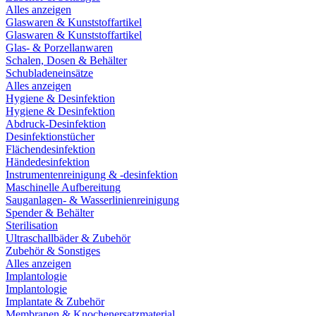
Alles anzeigen
Glaswaren & Kunststoffartikel
Glaswaren & Kunststoffartikel
Glas- & Porzellanwaren
Schalen, Dosen & Behälter
Schubladeneinsätze
Alles anzeigen
Hygiene & Desinfektion
Hygiene & Desinfektion
Abdruck-Desinfektion
Desinfektionstücher
Flächendesinfektion
Händedesinfektion
Instrumentenreinigung & -desinfektion
Maschinelle Aufbereitung
Sauganlagen- & Wasserlinienreinigung
Spender & Behälter
Sterilisation
Ultraschallbäder & Zubehör
Zubehör & Sonstiges
Alles anzeigen
Implantologie
Implantologie
Implantate & Zubehör
Membranen & Knochenersatzmaterial