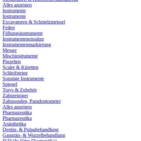
Alles anzeigen
Instrumente
Instrumente
Excavatoren & Schmelzmeissel
Feilen
Füllungsinstrumente
Instrumenteneinsätze
Instrumentenmarkierung
Messer
Mischinstrumente
Pinzetten
Scaler & Küretten
Schleifsteine
Sonstige Instrumente
Spiegel
Trays & Zubehör
Zahnreiniger
Zahnsonden, Paradontometer
Alles anzeigen
Pharmazeutika
Pharmazeutika
Anästhetika
Dentin- & Pulpabehandlung
Gangrän- & Wurzelbehandlung
IVD (In Vitro Diagnostika)