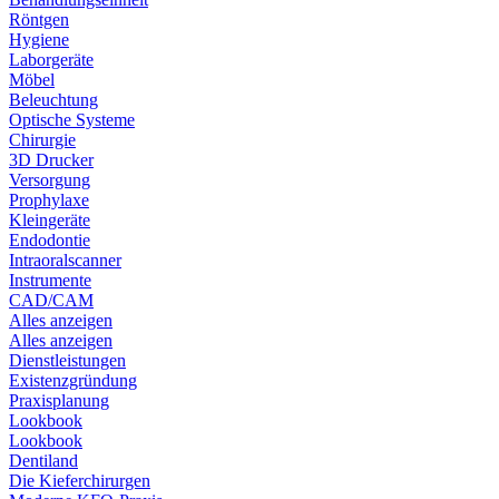
Röntgen
Hygiene
Laborgeräte
Möbel
Beleuchtung
Optische Systeme
Chirurgie
3D Drucker
Versorgung
Prophylaxe
Kleingeräte
Endodontie
Intraoralscanner
Instrumente
CAD/CAM
Alles anzeigen
Alles anzeigen
Dienstleistungen
Existenzgründung
Praxisplanung
Lookbook
Lookbook
Dentiland
Die Kieferchirurgen