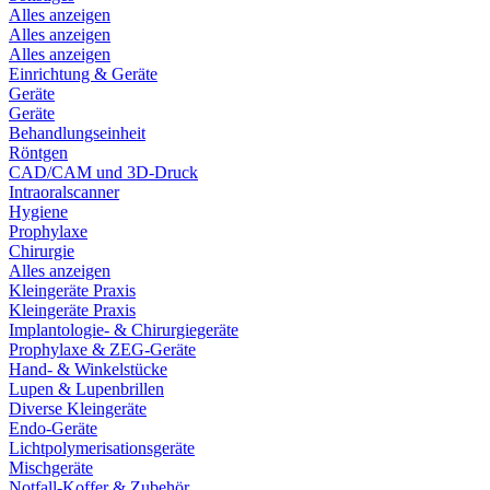
Alles anzeigen
Alles anzeigen
Alles anzeigen
Einrichtung & Geräte
Geräte
Geräte
Behandlungseinheit
Röntgen
CAD/CAM und 3D-Druck
Intraoralscanner
Hygiene
Prophylaxe
Chirurgie
Alles anzeigen
Kleingeräte Praxis
Kleingeräte Praxis
Implantologie- & Chirurgiegeräte
Prophylaxe & ZEG-Geräte
Hand- & Winkelstücke
Lupen & Lupenbrillen
Diverse Kleingeräte
Endo-Geräte
Lichtpolymerisationsgeräte
Mischgeräte
Notfall-Koffer & Zubehör