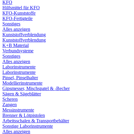
KFO
Hilfsmittel für KFO
KFO-Kunststoffe
KFO-Fertigteile
Sonstiges
Alles anzeigen
Kunststoffverblendung
Kunststoffverblendung
K+B Material
Verbundsysteme
Sonstiges
Alles anzeigen
Laborinstrumente
Laborinstrumente
Pinsel, Pinselhalter
Modellierinstrumente
Gipsmesser, Mischspatel & -Becher
Sägen & Sägeblätter
Scheren
Zangen
Messinstrumente
Brenner & Lötpistolen
Arbeitsschalen & Transportbehälter
Sonstige Laborinstrumente
Alles anzeigen