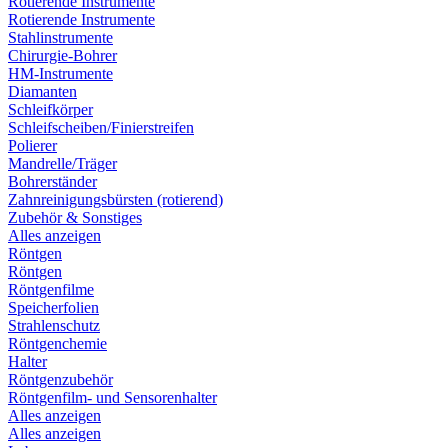
Rotierende Instrumente
Rotierende Instrumente
Stahlinstrumente
Chirurgie-Bohrer
HM-Instrumente
Diamanten
Schleifkörper
Schleifscheiben/Finierstreifen
Polierer
Mandrelle/Träger
Bohrerständer
Zahnreinigungsbürsten (rotierend)
Zubehör & Sonstiges
Alles anzeigen
Röntgen
Röntgen
Röntgenfilme
Speicherfolien
Strahlenschutz
Röntgenchemie
Halter
Röntgenzubehör
Röntgenfilm- und Sensorenhalter
Alles anzeigen
Alles anzeigen