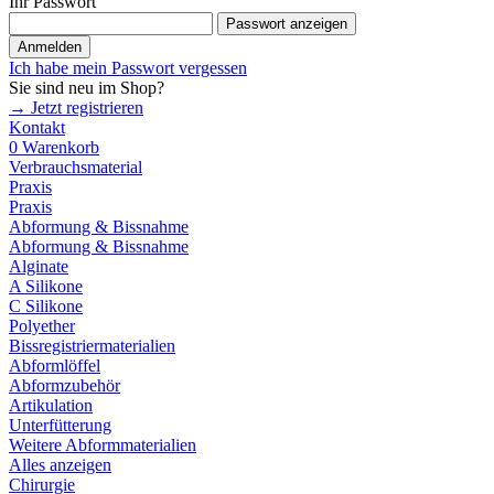
Ihr Passwort
Passwort anzeigen
Anmelden
Ich habe mein Passwort vergessen
Sie sind neu im Shop?
→ Jetzt registrieren
Kontakt
0
Warenkorb
Verbrauchsmaterial
Praxis
Praxis
Abformung & Bissnahme
Abformung & Bissnahme
Alginate
A Silikone
C Silikone
Polyether
Bissregistriermaterialien
Abformlöffel
Abformzubehör
Artikulation
Unterfütterung
Weitere Abformmaterialien
Alles anzeigen
Chirurgie