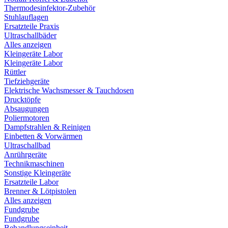
Thermodesinfektor-Zubehör
Stuhlauflagen
Ersatzteile Praxis
Ultraschallbäder
Alles anzeigen
Kleingeräte Labor
Kleingeräte Labor
Rüttler
Tiefziehgeräte
Elektrische Wachsmesser & Tauchdosen
Drucktöpfe
Absaugungen
Poliermotoren
Dampfstrahlen & Reinigen
Einbetten & Vorwärmen
Ultraschallbad
Anrührgeräte
Technikmaschinen
Sonstige Kleingeräte
Ersatzteile Labor
Brenner & Lötpistolen
Alles anzeigen
Fundgrube
Fundgrube
Behandlungseinheit