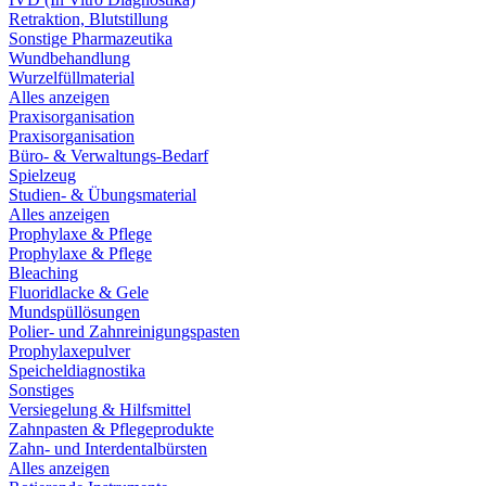
Retraktion, Blutstillung
Sonstige Pharmazeutika
Wundbehandlung
Wurzelfüllmaterial
Alles anzeigen
Praxisorganisation
Praxisorganisation
Büro- & Verwaltungs-Bedarf
Spielzeug
Studien- & Übungsmaterial
Alles anzeigen
Prophylaxe & Pflege
Prophylaxe & Pflege
Bleaching
Fluoridlacke & Gele
Mundspüllösungen
Polier- und Zahnreinigungspasten
Prophylaxepulver
Speicheldiagnostika
Sonstiges
Versiegelung & Hilfsmittel
Zahnpasten & Pflegeprodukte
Zahn- und Interdentalbürsten
Alles anzeigen