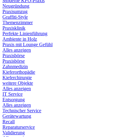
Moderne KFO-Praxis
Neugründung
Praxisumzug
Graffiti-Style
Themenzimmer
Praxisklinik
Perfekte Linienführung
Ambiente in Holz
Praxis mit Lounge Gefühl
Alles anzeigen
Praxisbörse
Praxisbörse
Zahnmedizin
Kieferorthopädie
Kieferchirurgie
weitere Objekte
Alles anzeigen
IT Service
Entsorgung
Alles anzeigen
Technischer Service
Gerätewartung
Recall
Reparaturservice
Validierung