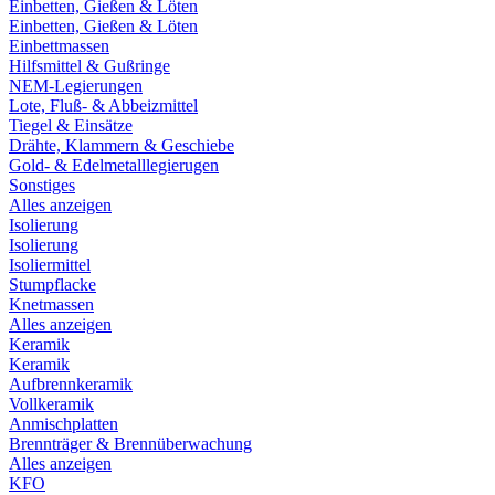
Einbetten, Gießen & Löten
Einbetten, Gießen & Löten
Einbettmassen
Hilfsmittel & Gußringe
NEM-Legierungen
Lote, Fluß- & Abbeizmittel
Tiegel & Einsätze
Drähte, Klammern & Geschiebe
Gold- & Edelmetalllegierugen
Sonstiges
Alles anzeigen
Isolierung
Isolierung
Isoliermittel
Stumpflacke
Knetmassen
Alles anzeigen
Keramik
Keramik
Aufbrennkeramik
Vollkeramik
Anmischplatten
Brennträger & Brennüberwachung
Alles anzeigen
KFO