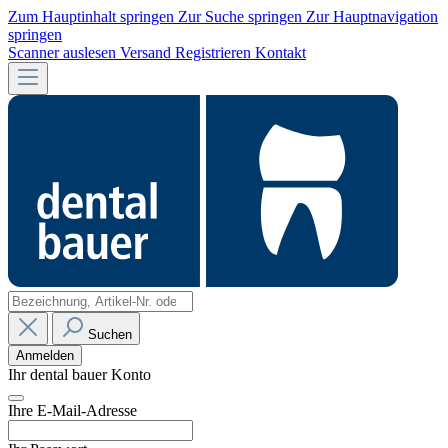
Zum Hauptinhalt springen
Zur Suche springen
Zur Hauptnavigation
springen
Scanner auslesen
Versand
Registrieren
Kontakt
Suchen
Anmelden
Ihr dental bauer Konto
Ihre E-Mail-Adresse