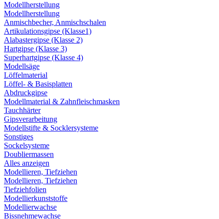
Modellherstellung
Modellherstellung
Anmischbecher, Anmischschalen
Artikulationsgipse (Klasse1)
Alabastergipse (Klasse 2)
Hartgipse (Klasse 3)
Superhartgipse (Klasse 4)
Modellsäge
Löffelmaterial
Löffel- & Basisplatten
Abdruckgipse
Modellmaterial & Zahnfleischmasken
Tauchhärter
Gipsverarbeitung
Modellstifte & Socklersysteme
Sonstiges
Sockelsysteme
Doubliermassen
Alles anzeigen
Modellieren, Tiefziehen
Modellieren, Tiefziehen
Tiefziehfolien
Modellierkunststoffe
Modellierwachse
Bissnehmewachse