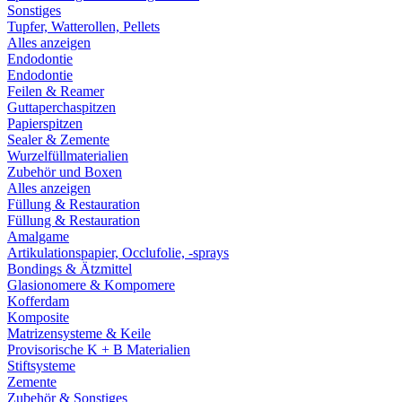
Sonstiges
Tupfer, Watterollen, Pellets
Alles anzeigen
Endodontie
Endodontie
Feilen & Reamer
Guttaperchaspitzen
Papierspitzen
Sealer & Zemente
Wurzelfüllmaterialien
Zubehör und Boxen
Alles anzeigen
Füllung & Restauration
Füllung & Restauration
Amalgame
Artikulationspapier, Occlufolie, -sprays
Bondings & Ätzmittel
Glasionomere & Kompomere
Kofferdam
Komposite
Matrizensysteme & Keile
Provisorische K + B Materialien
Stiftsysteme
Zemente
Zubehör & Sonstiges