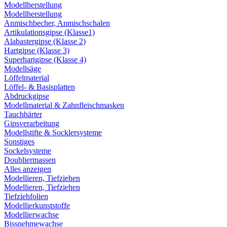
Modellherstellung
Modellherstellung
Anmischbecher, Anmischschalen
Artikulationsgipse (Klasse1)
Alabastergipse (Klasse 2)
Hartgipse (Klasse 3)
Superhartgipse (Klasse 4)
Modellsäge
Löffelmaterial
Löffel- & Basisplatten
Abdruckgipse
Modellmaterial & Zahnfleischmasken
Tauchhärter
Gipsverarbeitung
Modellstifte & Socklersysteme
Sonstiges
Sockelsysteme
Doubliermassen
Alles anzeigen
Modellieren, Tiefziehen
Modellieren, Tiefziehen
Tiefziehfolien
Modellierkunststoffe
Modellierwachse
Bissnehmewachse