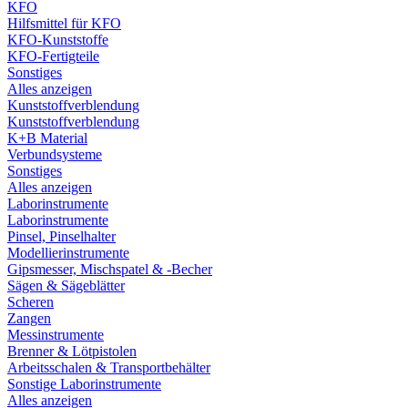
KFO
Hilfsmittel für KFO
KFO-Kunststoffe
KFO-Fertigteile
Sonstiges
Alles anzeigen
Kunststoffverblendung
Kunststoffverblendung
K+B Material
Verbundsysteme
Sonstiges
Alles anzeigen
Laborinstrumente
Laborinstrumente
Pinsel, Pinselhalter
Modellierinstrumente
Gipsmesser, Mischspatel & -Becher
Sägen & Sägeblätter
Scheren
Zangen
Messinstrumente
Brenner & Lötpistolen
Arbeitsschalen & Transportbehälter
Sonstige Laborinstrumente
Alles anzeigen