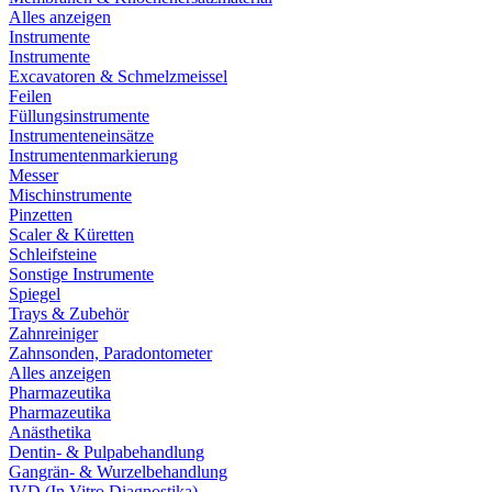
Alles anzeigen
Instrumente
Instrumente
Excavatoren & Schmelzmeissel
Feilen
Füllungsinstrumente
Instrumenteneinsätze
Instrumentenmarkierung
Messer
Mischinstrumente
Pinzetten
Scaler & Küretten
Schleifsteine
Sonstige Instrumente
Spiegel
Trays & Zubehör
Zahnreiniger
Zahnsonden, Paradontometer
Alles anzeigen
Pharmazeutika
Pharmazeutika
Anästhetika
Dentin- & Pulpabehandlung
Gangrän- & Wurzelbehandlung
IVD (In Vitro Diagnostika)