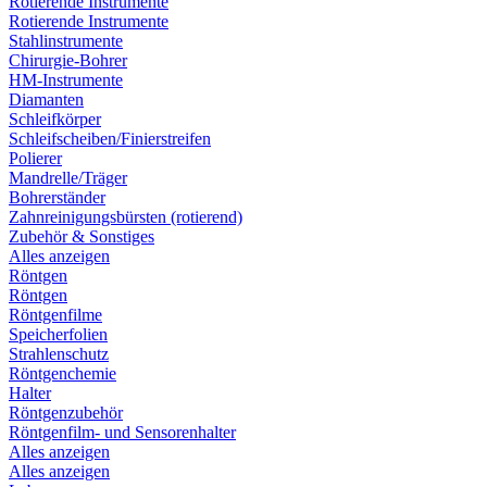
Rotierende Instrumente
Rotierende Instrumente
Stahlinstrumente
Chirurgie-Bohrer
HM-Instrumente
Diamanten
Schleifkörper
Schleifscheiben/Finierstreifen
Polierer
Mandrelle/Träger
Bohrerständer
Zahnreinigungsbürsten (rotierend)
Zubehör & Sonstiges
Alles anzeigen
Röntgen
Röntgen
Röntgenfilme
Speicherfolien
Strahlenschutz
Röntgenchemie
Halter
Röntgenzubehör
Röntgenfilm- und Sensorenhalter
Alles anzeigen
Alles anzeigen