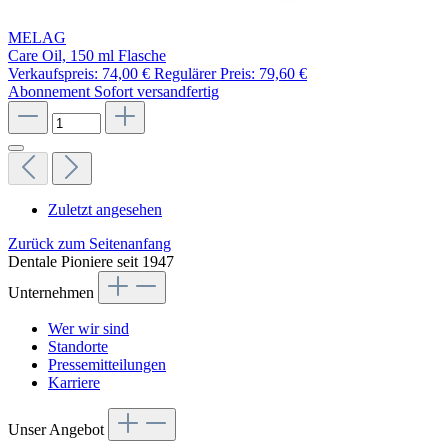
MELAG
Care Oil, 150 ml Flasche
Verkaufspreis:
74,00 €
Regulärer Preis:
79,60 €
Abonnement
Sofort versandfertig
Zuletzt angesehen
Zurück zum Seitenanfang
Dentale Pioniere seit 1947
Unternehmen
Wer wir sind
Standorte
Pressemitteilungen
Karriere
Unser Angebot