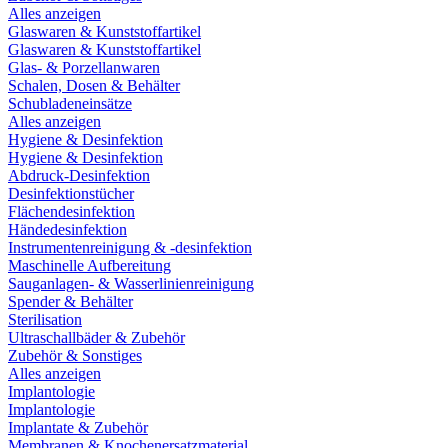
Alles anzeigen
Glaswaren & Kunststoffartikel
Glaswaren & Kunststoffartikel
Glas- & Porzellanwaren
Schalen, Dosen & Behälter
Schubladeneinsätze
Alles anzeigen
Hygiene & Desinfektion
Hygiene & Desinfektion
Abdruck-Desinfektion
Desinfektionstücher
Flächendesinfektion
Händedesinfektion
Instrumentenreinigung & -desinfektion
Maschinelle Aufbereitung
Sauganlagen- & Wasserlinienreinigung
Spender & Behälter
Sterilisation
Ultraschallbäder & Zubehör
Zubehör & Sonstiges
Alles anzeigen
Implantologie
Implantologie
Implantate & Zubehör
Membranen & Knochenersatzmaterial