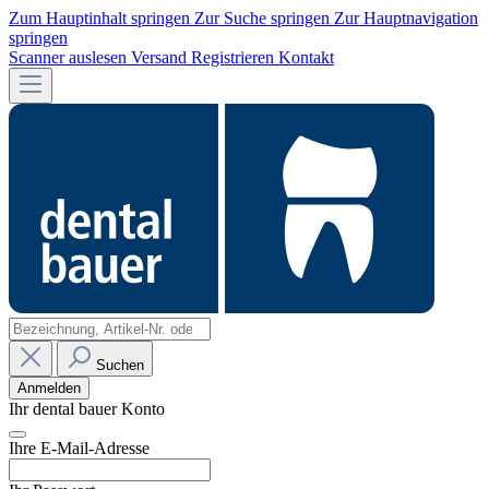
Zum Hauptinhalt springen
Zur Suche springen
Zur Hauptnavigation
springen
Scanner auslesen
Versand
Registrieren
Kontakt
Suchen
Anmelden
Ihr dental bauer Konto
Ihre E-Mail-Adresse