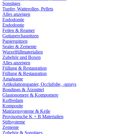
Sonstiges
Tupfer, Watterollen, Pellets
Alles anzeigen
Endodontie
Endodontie
Feilen & Reamer
Guttaperchaspitzen
Papierspitzen
Sealer & Zemente
Wurzelfüllmaterialien
Zubehör und Boxen
Alles anzeigen
Füllung & Restauration
Füllung & Restauration
Amalgame
Artikulationspapier, Occlufolie, -sprays
Bondings & Ätzmittel
Glasionomere & Kompomere
Kofferdam
Komposite
Matrizensysteme & Keile
Provisorische K + B Materialien
Stiftsysteme
Zemente
Zubehör & Sonstiges