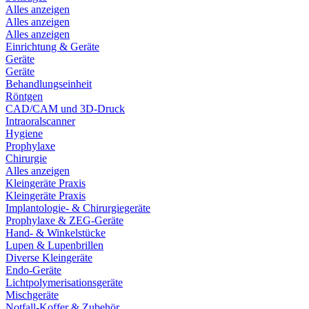
Alles anzeigen
Alles anzeigen
Alles anzeigen
Einrichtung & Geräte
Geräte
Geräte
Behandlungseinheit
Röntgen
CAD/CAM und 3D-Druck
Intraoralscanner
Hygiene
Prophylaxe
Chirurgie
Alles anzeigen
Kleingeräte Praxis
Kleingeräte Praxis
Implantologie- & Chirurgiegeräte
Prophylaxe & ZEG-Geräte
Hand- & Winkelstücke
Lupen & Lupenbrillen
Diverse Kleingeräte
Endo-Geräte
Lichtpolymerisationsgeräte
Mischgeräte
Notfall-Koffer & Zubehör