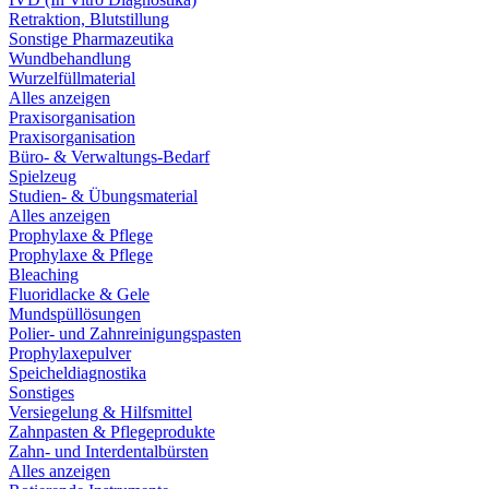
Retraktion, Blutstillung
Sonstige Pharmazeutika
Wundbehandlung
Wurzelfüllmaterial
Alles anzeigen
Praxisorganisation
Praxisorganisation
Büro- & Verwaltungs-Bedarf
Spielzeug
Studien- & Übungsmaterial
Alles anzeigen
Prophylaxe & Pflege
Prophylaxe & Pflege
Bleaching
Fluoridlacke & Gele
Mundspüllösungen
Polier- und Zahnreinigungspasten
Prophylaxepulver
Speicheldiagnostika
Sonstiges
Versiegelung & Hilfsmittel
Zahnpasten & Pflegeprodukte
Zahn- und Interdentalbürsten
Alles anzeigen