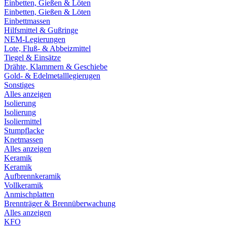
Einbetten, Gießen & Löten
Einbetten, Gießen & Löten
Einbettmassen
Hilfsmittel & Gußringe
NEM-Legierungen
Lote, Fluß- & Abbeizmittel
Tiegel & Einsätze
Drähte, Klammern & Geschiebe
Gold- & Edelmetalllegierugen
Sonstiges
Alles anzeigen
Isolierung
Isolierung
Isoliermittel
Stumpflacke
Knetmassen
Alles anzeigen
Keramik
Keramik
Aufbrennkeramik
Vollkeramik
Anmischplatten
Brennträger & Brennüberwachung
Alles anzeigen
KFO