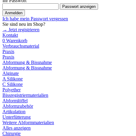
Ihr Passwort
Passwort anzeigen
Anmelden
Ich habe mein Passwort vergessen
Sie sind neu im Shop?
→ Jetzt registrieren
Kontakt
0
Warenkorb
Verbrauchsmaterial
Praxis
Praxis
Abformung & Bissnahme
Abformung & Bissnahme
Alginate
A Silikone
C Silikone
Polyether
Bissregistriermaterialien
Abformlöffel
Abformzubehör
Artikulation
Unterfütterung
Weitere Abformmaterialien
Alles anzeigen
Chirurgie