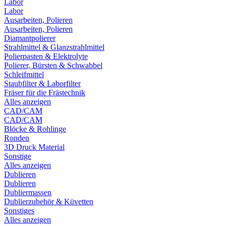
Labor
Labor
Ausarbeiten, Polieren
Ausarbeiten, Polieren
Diamantpolierer
Strahlmittel & Glanzstrahlmittel
Polierpasten & Elektrolyte
Polierer, Bürsten & Schwabbel
Schleifmittel
Staubfilter & Laborfilter
Fräser für die Frästechnik
Alles anzeigen
CAD/CAM
CAD/CAM
Blöcke & Rohlinge
Ronden
3D Druck Material
Sonstige
Alles anzeigen
Dublieren
Dublieren
Dubliermassen
Dublierzubehör & Küvetten
Sonstiges
Alles anzeigen