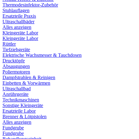
Thermodesinfektor-Zubehör
Stuhlauflagen
Ersatzteile Praxis
Ultraschallbäder
Alles anzeigen
Kleingeräte Labor
Kleingeräte Labor
Rüttler
Tiefziehgeräte
Elektrische Wachsmesser & Tauchdosen
Drucktöpfe
Absaugungen
Poliermotoren
Dampfstrahlen & Reinigen
Einbetten & Vorwärmen
Ultraschallbad
Anrührgeräte
Technikmaschinen
Sonstige Kleingeräte
Ersatzteile Labor
Brenner & Lötpistolen
Alles anzeigen
Fundgrube
Fundgrube
Behandlungseinheit