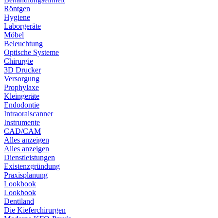
Röntgen
Hygiene
Laborgeräte
Möbel
Beleuchtung
Optische Systeme
Chirurgie
3D Drucker
Versorgung
Prophylaxe
Kleingeräte
Endodontie
Intraoralscanner
Instrumente
CAD/CAM
Alles anzeigen
Alles anzeigen
Dienstleistungen
Existenzgründung
Praxisplanung
Lookbook
Lookbook
Dentiland
Die Kieferchirurgen