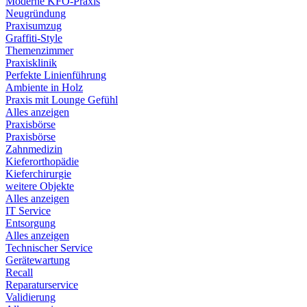
Moderne KFO-Praxis
Neugründung
Praxisumzug
Graffiti-Style
Themenzimmer
Praxisklinik
Perfekte Linienführung
Ambiente in Holz
Praxis mit Lounge Gefühl
Alles anzeigen
Praxisbörse
Praxisbörse
Zahnmedizin
Kieferorthopädie
Kieferchirurgie
weitere Objekte
Alles anzeigen
IT Service
Entsorgung
Alles anzeigen
Technischer Service
Gerätewartung
Recall
Reparaturservice
Validierung