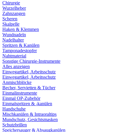
Chirurgie
Wurzelheber
Zahnzangen
Scheren
Skalpelle
Haken & Klemmen
Wundnadeln
Nadelhalter
Spritzen & Kanülen
Tamponadestopfer
Nahtmaterial
Sonstige Chirurgie-Instrumente
Alles anzeigen
Einwegartikel, Arbeitsschutz
Einwegartikel, Arbeitsschutz
Anmischblöcke
Becher, Servietten & Tücher
Einmalinstrumente
Einmal OP-Zubehör
Einmalspritzen & -kanülen
Handschuhe
Mischkanülen & Intraoraltips
Mundschutz, Gesichtsmasken
Schutzbrillen
Speichersauger & Absaugkanülen