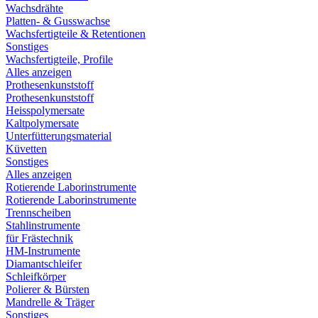
Wachsdrähte
Platten- & Gusswachse
Wachsfertigteile & Retentionen
Sonstiges
Wachsfertigteile, Profile
Alles anzeigen
Prothesenkunststoff
Prothesenkunststoff
Heisspolymersate
Kaltpolymersate
Unterfütterungsmaterial
Küvetten
Sonstiges
Alles anzeigen
Rotierende Laborinstrumente
Rotierende Laborinstrumente
Trennscheiben
Stahlinstrumente
für Frästechnik
HM-Instrumente
Diamantschleifer
Schleifkörper
Polierer & Bürsten
Mandrelle & Träger
Sonstiges