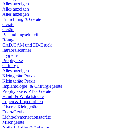
Alles anzeigen
Alles anzeigen
Alles anzeigen
Einrichtung & Geräte
Geräte
Geräte
Behandlungseinheit
Röntgen
CAD/CAM und 3D-Druck
Intraoralscanner
Hygiene
Prophylaxe
Chirurgie
Alles anzeigen
Kleingeräte Praxis
Kleingeräte Praxis
Implantologie- & Chirurgiegeräte
Prophylaxe & ZEG-Geräte
Hand- & Winkelstücke
Lupen & Lupenbrillen
Diverse Kleingeräte
Endo-Geräte
Lichtpolymerisationsgeräte
Mischgeräte
Notfall-Koffer & Zubehör