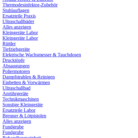
Thermodesinfektor-Zubehör
Stuhlauflagen
Ersatzteile Praxis
Ultraschallbäder
Alles anzeigen
Kleingeräte Labor
Kleingeräte Labor
Rüttler
Tiefziehgeräte
Elektrische Wachsmesser & Tauchdosen
Drucktöpfe
Absaugungen
Poliermotoren
Dampfstrahlen & Reinigen
Einbetten & Vorwärmen
Ultraschallbad
Anrührgeräte
Technikmaschinen
Sonstige Kleingeräte
Ersatzteile Labor
Brenner & Lötpistolen
Alles anzeigen
Fundgrube
Fundgrube
Behandlungseinheit