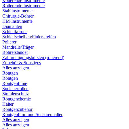
Rotierende Instrumente
Rotierende Instrumente
Stahlinstrumente
Chirurgie-Bohrer
HM-Instrumente
Diamanten
Schleifkörper
Schleifscheiben/Finierstreifen
Polierer
Mandrelle/Träger
Bohrerständer
Zahnreinigungsbürsten (rotierend)
Zubehör & Sonstiges
Alles anzeigen
Röntgen
Röntgen
Röntgenfilme
Speicherfolien
Strahlenschutz
Röntgenchemie
Halter
Röntgenzubehör
Röntgenfilm- und Sensorenhalter
Alles anzeigen
Alles anzeigen