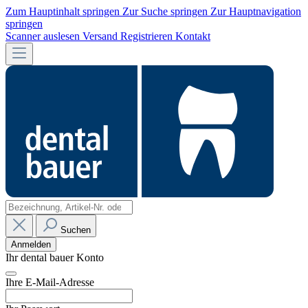
Zum Hauptinhalt springen
Zur Suche springen
Zur Hauptnavigation
springen
Scanner auslesen
Versand
Registrieren
Kontakt
Suchen
Anmelden
Ihr dental bauer Konto
Ihre E-Mail-Adresse