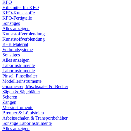
KFO
Hilfsmittel für KFO
KFO-Kunststoffe
KFO-Fertigteile
Sonstiges
Alles anzeigen
Kunststoffverblendung
Kunststoffverblendung
K+B Material
Verbundsysteme
Sonstiges
Alles anzeigen
Laborinstrumente
Laborinstrumente
Pinsel, Pinselhalter
Modellierinstrumente
Gipsmesser, Mischspatel & -Becher
Sägen & Sägeblätter
Scheren
Zangen
Messinstrumente
Brenner & Lötpistolen
Arbeitsschalen & Transportbehälter
Sonstige Laborinstrumente
Alles anzeigen