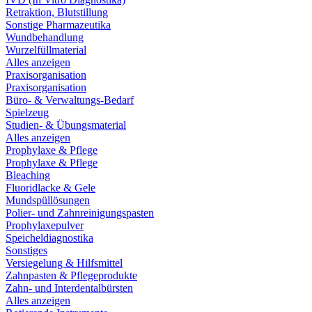
Retraktion, Blutstillung
Sonstige Pharmazeutika
Wundbehandlung
Wurzelfüllmaterial
Alles anzeigen
Praxisorganisation
Praxisorganisation
Büro- & Verwaltungs-Bedarf
Spielzeug
Studien- & Übungsmaterial
Alles anzeigen
Prophylaxe & Pflege
Prophylaxe & Pflege
Bleaching
Fluoridlacke & Gele
Mundspüllösungen
Polier- und Zahnreinigungspasten
Prophylaxepulver
Speicheldiagnostika
Sonstiges
Versiegelung & Hilfsmittel
Zahnpasten & Pflegeprodukte
Zahn- und Interdentalbürsten
Alles anzeigen