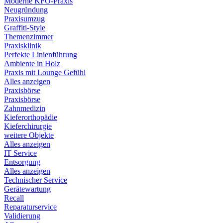
Moderne KFO-Praxis
Neugründung
Praxisumzug
Graffiti-Style
Themenzimmer
Praxisklinik
Perfekte Linienführung
Ambiente in Holz
Praxis mit Lounge Gefühl
Alles anzeigen
Praxisbörse
Praxisbörse
Zahnmedizin
Kieferorthopädie
Kieferchirurgie
weitere Objekte
Alles anzeigen
IT Service
Entsorgung
Alles anzeigen
Technischer Service
Gerätewartung
Recall
Reparaturservice
Validierung