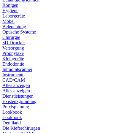
Röntgen
Hygiene
Laborgeräte
Möbel
Beleuchtung
Optische Systeme
Chirurgie
3D Drucker
Versorgung
Prophylaxe
Kleingeräte
Endodontie
Intraoralscanner
Instrumente
CAD/CAM
Alles anzeigen
Alles anzeigen
Dienstleistungen
Existenzgründung
Praxisplanung
Lookbook
Lookbook
Dentiland
Die Kieferchirurgen