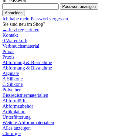
Ihr Passwort
Passwort anzeigen
Anmelden
Ich habe mein Passwort vergessen
Sie sind neu im Shop?
→ Jetzt registrieren
Kontakt
0
Warenkorb
Verbrauchsmaterial
Praxis
Praxis
Abformung & Bissnahme
Abformung & Bissnahme
Alginate
A Silikone
C Silikone
Polyether
Bissregistriermaterialien
Abformlöffel
Abformzubehör
Artikulation
Unterfütterung
Weitere Abformmaterialien
Alles anzeigen
Chirurgie