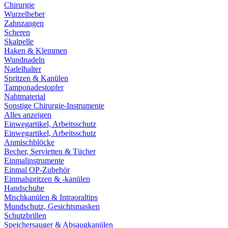
Chirurgie
Wurzelheber
Zahnzangen
Scheren
Skalpelle
Haken & Klemmen
Wundnadeln
Nadelhalter
Spritzen & Kanülen
Tamponadestopfer
Nahtmaterial
Sonstige Chirurgie-Instrumente
Alles anzeigen
Einwegartikel, Arbeitsschutz
Einwegartikel, Arbeitsschutz
Anmischblöcke
Becher, Servietten & Tücher
Einmalinstrumente
Einmal OP-Zubehör
Einmalspritzen & -kanülen
Handschuhe
Mischkanülen & Intraoraltips
Mundschutz, Gesichtsmasken
Schutzbrillen
Speichersauger & Absaugkanülen