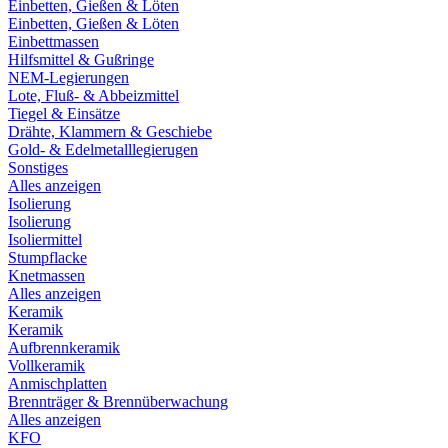
Einbetten, Gießen & Löten
Einbetten, Gießen & Löten
Einbettmassen
Hilfsmittel & Gußringe
NEM-Legierungen
Lote, Fluß- & Abbeizmittel
Tiegel & Einsätze
Drähte, Klammern & Geschiebe
Gold- & Edelmetalllegierugen
Sonstiges
Alles anzeigen
Isolierung
Isolierung
Isoliermittel
Stumpflacke
Knetmassen
Alles anzeigen
Keramik
Keramik
Aufbrennkeramik
Vollkeramik
Anmischplatten
Brennträger & Brennüberwachung
Alles anzeigen
KFO