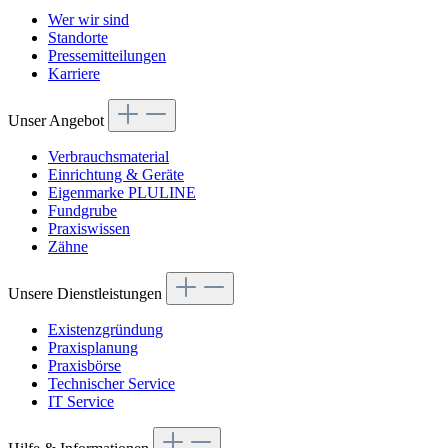
Wer wir sind
Standorte
Pressemitteilungen
Karriere
Unser Angebot
Verbrauchsmaterial
Einrichtung & Geräte
Eigenmarke PLULINE
Fundgrube
Praxiswissen
Zähne
Unsere Dienstleistungen
Existenzgründung
Praxisplanung
Praxisbörse
Technischer Service
IT Service