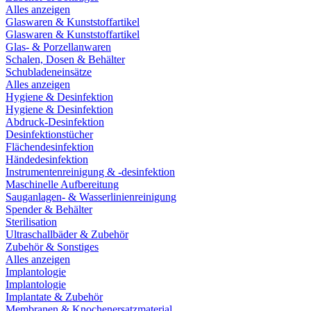
Alles anzeigen
Glaswaren & Kunststoffartikel
Glaswaren & Kunststoffartikel
Glas- & Porzellanwaren
Schalen, Dosen & Behälter
Schubladeneinsätze
Alles anzeigen
Hygiene & Desinfektion
Hygiene & Desinfektion
Abdruck-Desinfektion
Desinfektionstücher
Flächendesinfektion
Händedesinfektion
Instrumentenreinigung & -desinfektion
Maschinelle Aufbereitung
Sauganlagen- & Wasserlinienreinigung
Spender & Behälter
Sterilisation
Ultraschallbäder & Zubehör
Zubehör & Sonstiges
Alles anzeigen
Implantologie
Implantologie
Implantate & Zubehör
Membranen & Knochenersatzmaterial