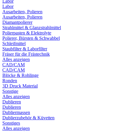
Labor
Labor
Ausarbeiten, Polieren
Ausarbeiten, Polieren
Diamantpolierer
Strahlmittel & Glanzstrahlmittel
Polierpasten & Elektrolyte
Polierer, Bürsten & Schwabbel
Schleifmittel
Staubfilter & Laborfilter
Fräser für die Frästechnik
Alles anzeigen
CAD/CAM
CAD/CAM
Blöcke & Rohlinge
Ronden
3D Druck Material
Sonstige
Alles anzeigen
Dublieren
Dublieren
Dubliermassen
Dublierzubehör & Küvetten
Sonstiges
Alles anzeigen