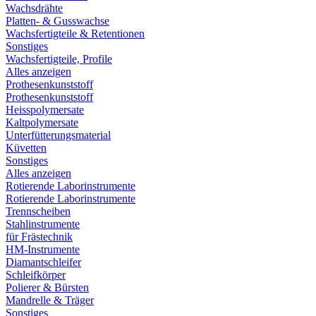
Wachsdrähte
Platten- & Gusswachse
Wachsfertigteile & Retentionen
Sonstiges
Wachsfertigteile, Profile
Alles anzeigen
Prothesenkunststoff
Prothesenkunststoff
Heisspolymersate
Kaltpolymersate
Unterfütterungsmaterial
Küvetten
Sonstiges
Alles anzeigen
Rotierende Laborinstrumente
Rotierende Laborinstrumente
Trennscheiben
Stahlinstrumente
für Frästechnik
HM-Instrumente
Diamantschleifer
Schleifkörper
Polierer & Bürsten
Mandrelle & Träger
Sonstiges