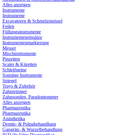
Alles anzeigen
Instrumente
Instrumente
Excavatoren & Schmelzmeissel
Feilen
Füllungsinstrumente
Instrumenteneinsätze
Instrumentenmarkierung
Messer
Mischinstrumente
Pinzetten
Scaler & Küretten
Schleifsteine
Sonstige Instrumente
Spiegel
Trays & Zubehör
Zahnreiniger
Zahnsonden, Paradontometer
Alles anzeigen
Pharmazeutika
Pharmazeutika
Anästhetika
Dentin- & Pulpabehandlung
Gangrän- & Wurzelbehandlung
IVD (In Vitro Diagnostika)