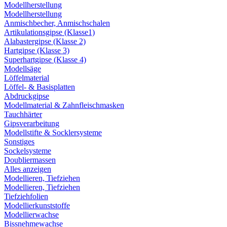
Modellherstellung
Modellherstellung
Anmischbecher, Anmischschalen
Artikulationsgipse (Klasse1)
Alabastergipse (Klasse 2)
Hartgipse (Klasse 3)
Superhartgipse (Klasse 4)
Modellsäge
Löffelmaterial
Löffel- & Basisplatten
Abdruckgipse
Modellmaterial & Zahnfleischmasken
Tauchhärter
Gipsverarbeitung
Modellstifte & Socklersysteme
Sonstiges
Sockelsysteme
Doubliermassen
Alles anzeigen
Modellieren, Tiefziehen
Modellieren, Tiefziehen
Tiefziehfolien
Modellierkunststoffe
Modellierwachse
Bissnehmewachse