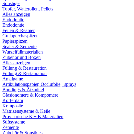
Sonstiges
Tupfer, Watterollen, Pellets
Alles anzeigen
Endodontie
Endodontie
Feilen & Reamer
Guttaperchaspitzen
Papierspitzen
Sealer & Zemente
Wurzelfüllmaterialien
Zubehör und Boxen
Alles anzeigen
Füllung & Restauration
Füllung & Restauration
Amalgame
Artikulationspapier, Occlufolie, -sprays
Bondings & Ätzmittel
Glasionomere & Kompomere
Kofferdam
Komposite
Matrizensysteme & Keile
Provisorische K + B Materialien
Stiftsysteme
Zemente
Zubehör & Sonstiges