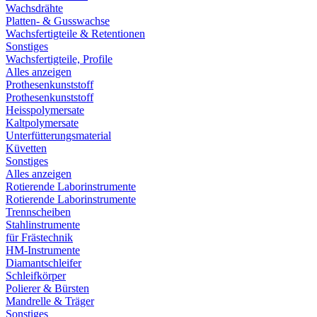
Wachsdrähte
Platten- & Gusswachse
Wachsfertigteile & Retentionen
Sonstiges
Wachsfertigteile, Profile
Alles anzeigen
Prothesenkunststoff
Prothesenkunststoff
Heisspolymersate
Kaltpolymersate
Unterfütterungsmaterial
Küvetten
Sonstiges
Alles anzeigen
Rotierende Laborinstrumente
Rotierende Laborinstrumente
Trennscheiben
Stahlinstrumente
für Frästechnik
HM-Instrumente
Diamantschleifer
Schleifkörper
Polierer & Bürsten
Mandrelle & Träger
Sonstiges