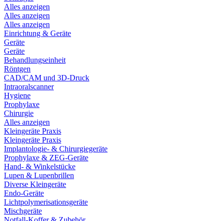
Alles anzeigen
Alles anzeigen
Alles anzeigen
Einrichtung & Geräte
Geräte
Geräte
Behandlungseinheit
Röntgen
CAD/CAM und 3D-Druck
Intraoralscanner
Hygiene
Prophylaxe
Chirurgie
Alles anzeigen
Kleingeräte Praxis
Kleingeräte Praxis
Implantologie- & Chirurgiegeräte
Prophylaxe & ZEG-Geräte
Hand- & Winkelstücke
Lupen & Lupenbrillen
Diverse Kleingeräte
Endo-Geräte
Lichtpolymerisationsgeräte
Mischgeräte
Notfall-Koffer & Zubehör