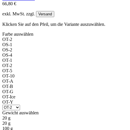
66,80 €
exkl. MwSt. zzgl.
Versand
Klicken Sie auf den Pfeil, um die Variante auszuwählen.
Farbe
auswählen
OT-2
OS-1
OS-2
OS-4
OT-1
OT-2
OT-5
OT-10
OT-A
OT-B
OT-G
OT-Ice
OT-Y
Gewicht
auswählen
20 g
20 g
100 g