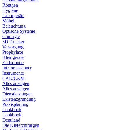
Röntgen
Hygiene
Laborgeräte
Möbel
Beleuchtung
Optische Systeme
Chirurgie
3D Drucker
Versorgung
Prophylaxe
Kleingeräte
Endodontie
Intraoralscanner
Instrumente
CAD/CAM
Alles anzeigen
Alles anzeigen
Dienstleistungen
Existenzgründung
Praxisplanung
Lookbook
Lookbook
Dentiland
Die Kieferchirurgen