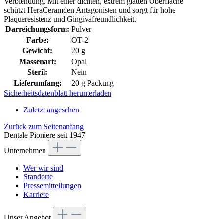
Verblendung. Mit einer dichten, extrem glatten Oberfläche
schützt HeraCeramden Antagonisten und sorgt für hohe
Plaqueresistenz und Gingivafreundlichkeit.
Darreichungsform:
Pulver
Farbe:
OT-2
Gewicht:
20 g
Massenart:
Opal
Steril:
Nein
Lieferumfang:
20 g Packung
Sicherheitsdatenblatt herunterladen
Zuletzt angesehen
Zurück zum Seitenanfang
Dentale Pioniere seit 1947
Unternehmen
Wer wir sind
Standorte
Pressemitteilungen
Karriere
Unser Angebot