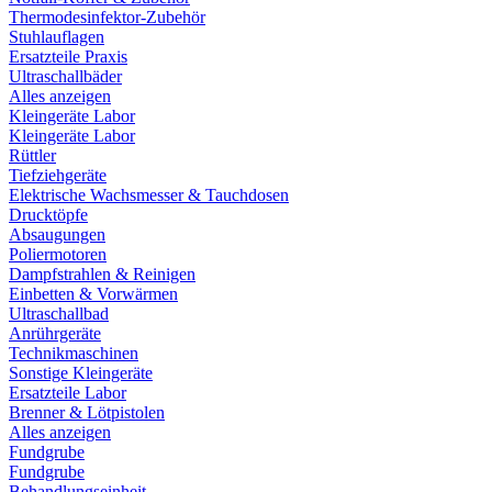
Thermodesinfektor-Zubehör
Stuhlauflagen
Ersatzteile Praxis
Ultraschallbäder
Alles anzeigen
Kleingeräte Labor
Kleingeräte Labor
Rüttler
Tiefziehgeräte
Elektrische Wachsmesser & Tauchdosen
Drucktöpfe
Absaugungen
Poliermotoren
Dampfstrahlen & Reinigen
Einbetten & Vorwärmen
Ultraschallbad
Anrührgeräte
Technikmaschinen
Sonstige Kleingeräte
Ersatzteile Labor
Brenner & Lötpistolen
Alles anzeigen
Fundgrube
Fundgrube
Behandlungseinheit