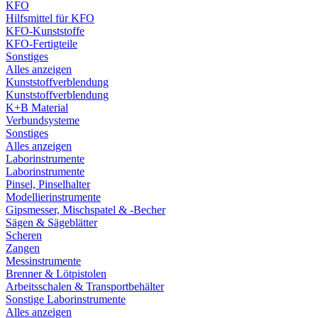
KFO
Hilfsmittel für KFO
KFO-Kunststoffe
KFO-Fertigteile
Sonstiges
Alles anzeigen
Kunststoffverblendung
Kunststoffverblendung
K+B Material
Verbundsysteme
Sonstiges
Alles anzeigen
Laborinstrumente
Laborinstrumente
Pinsel, Pinselhalter
Modellierinstrumente
Gipsmesser, Mischspatel & -Becher
Sägen & Sägeblätter
Scheren
Zangen
Messinstrumente
Brenner & Lötpistolen
Arbeitsschalen & Transportbehälter
Sonstige Laborinstrumente
Alles anzeigen