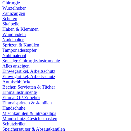
Chirurgie
Wurzelheber
Zahnzangen
Scheren
Skalpelle
Haken & Klemmen
Wundnadeln
Nadelhalter
Spritzen & Kanülen
Tamponadestopfer
Nahtmaterial
Sonstige Chirurgie-Instrumente
Alles anzeigen
Einwegartikel, Arbeitsschutz
Einwegartikel, Arbeitsschutz
Anmischblöcke
Becher, Servietten & Tücher
Einmalinstrumente
Einmal OP-Zubehör
Einmalspritzen & -kanülen
Handschuhe
Mischkanülen & Intraoraltips
Mundschutz, Gesichtsmasken
Schutzbrillen
Speichersauger & Absaugkanülen