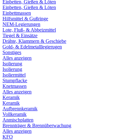
Einbetten, Gießen & Löten
Einbetten, Gießen & Löten
Einbettmassen
Hilfsmittel & Gußringe
NEM-Legierungen
Lote, Fluß- & Abbeizmittel
Tiegel & Einsätze
Drähte, Klammern & Geschiebe
Gold- & Edelmetalllegierugen
Sonstiges
Alles anzeigen
Isolierung
Isolierung
Isoliermittel
Stumpflacke
Knetmassen
Alles anzeigen
Keramik
Keramik
Aufbrennkeramik
Vollkeramik
Anmischplatten
Brennträger & Brennüberwachung
Alles anzeigen
KFO