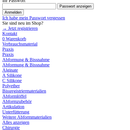
Ihr Passwort
Passwort anzeigen
Anmelden
Ich habe mein Passwort vergessen
Sie sind neu im Shop?
→ Jetzt registrieren
Kontakt
0
Warenkorb
Verbrauchsmaterial
Praxis
Praxis
Abformung & Bissnahme
Abformung & Bissnahme
Alginate
A Silikone
C Silikone
Polyether
Bissregistriermaterialien
Abformlöffel
Abformzubehör
Artikulation
Unterfütterung
Weitere Abformmaterialien
Alles anzeigen
Chirurgie