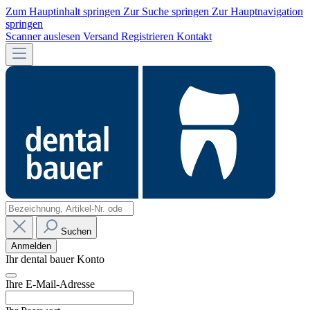
Zum Hauptinhalt springen
Zur Suche springen
Zur Hauptnavigation
springen
Scanner auslesen
Versand
Registrieren
Kontakt
Suchen
Anmelden
Ihr dental bauer Konto
Ihre E-Mail-Adresse