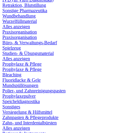
Retraktion, Blutstillung
Sonstige Pharmazeutika
Wundbehandlung
Wurzelfüllmaterial
Alles anzeigen
Praxisorganisation
Praxisorganisation
Büro- & Verwaltungs-Bedarf
Spielzeug
Studien- & Übungsmaterial
Alles anzeigen
Prophylaxe & Pflege
Prophylaxe & Pflege
Bleaching
Fluoridlacke & Gele
Mundspüllösungen
Polier- und Zahnreinigungspasten
Prophylaxepulver
Speicheldiagnostika
Sonstiges
Versiegelung & Hilfsmittel
Zahnpasten & Pflegeprodukte
Zahn- und Interdentalbürsten
Alles anzeigen