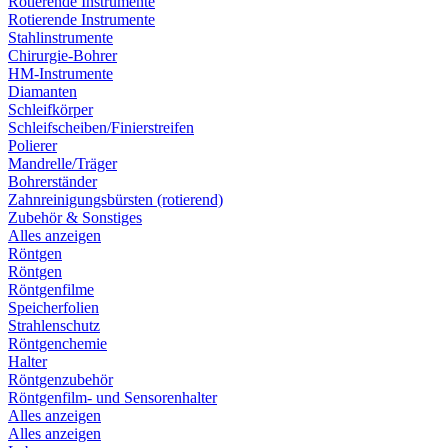
Rotierende Instrumente
Rotierende Instrumente
Stahlinstrumente
Chirurgie-Bohrer
HM-Instrumente
Diamanten
Schleifkörper
Schleifscheiben/Finierstreifen
Polierer
Mandrelle/Träger
Bohrerständer
Zahnreinigungsbürsten (rotierend)
Zubehör & Sonstiges
Alles anzeigen
Röntgen
Röntgen
Röntgenfilme
Speicherfolien
Strahlenschutz
Röntgenchemie
Halter
Röntgenzubehör
Röntgenfilm- und Sensorenhalter
Alles anzeigen
Alles anzeigen