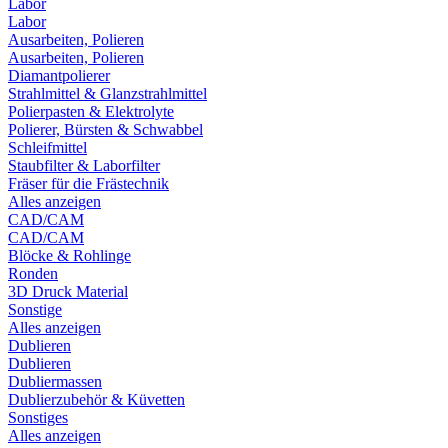
Labor
Labor
Ausarbeiten, Polieren
Ausarbeiten, Polieren
Diamantpolierer
Strahlmittel & Glanzstrahlmittel
Polierpasten & Elektrolyte
Polierer, Bürsten & Schwabbel
Schleifmittel
Staubfilter & Laborfilter
Fräser für die Frästechnik
Alles anzeigen
CAD/CAM
CAD/CAM
Blöcke & Rohlinge
Ronden
3D Druck Material
Sonstige
Alles anzeigen
Dublieren
Dublieren
Dubliermassen
Dublierzubehör & Küvetten
Sonstiges
Alles anzeigen