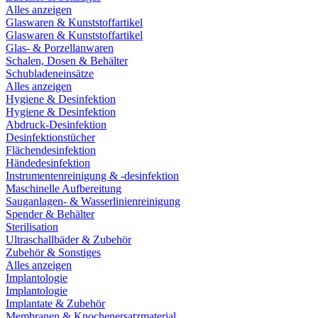
Alles anzeigen
Glaswaren & Kunststoffartikel
Glaswaren & Kunststoffartikel
Glas- & Porzellanwaren
Schalen, Dosen & Behälter
Schubladeneinsätze
Alles anzeigen
Hygiene & Desinfektion
Hygiene & Desinfektion
Abdruck-Desinfektion
Desinfektionstücher
Flächendesinfektion
Händedesinfektion
Instrumentenreinigung & -desinfektion
Maschinelle Aufbereitung
Sauganlagen- & Wasserlinienreinigung
Spender & Behälter
Sterilisation
Ultraschallbäder & Zubehör
Zubehör & Sonstiges
Alles anzeigen
Implantologie
Implantologie
Implantate & Zubehör
Membranen & Knochenersatzmaterial