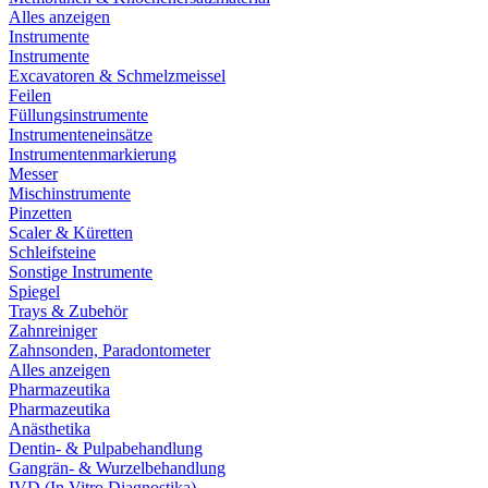
Alles anzeigen
Instrumente
Instrumente
Excavatoren & Schmelzmeissel
Feilen
Füllungsinstrumente
Instrumenteneinsätze
Instrumentenmarkierung
Messer
Mischinstrumente
Pinzetten
Scaler & Küretten
Schleifsteine
Sonstige Instrumente
Spiegel
Trays & Zubehör
Zahnreiniger
Zahnsonden, Paradontometer
Alles anzeigen
Pharmazeutika
Pharmazeutika
Anästhetika
Dentin- & Pulpabehandlung
Gangrän- & Wurzelbehandlung
IVD (In Vitro Diagnostika)