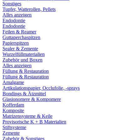
Sonstiges
Tupfer, Watterollen, Pellets
Alles anzeigen
Endodontie
Endodontie
Feilen & Reamer
Guttaperchaspitzen
Papierspitzen
Sealer & Zemente
Wurzelfüllmaterialien
Zubehör und Boxen
Alles anzeigen
Füllung & Restauration
Füllung & Restauration
Amalgame
Artikulationspapier, Occlufolie, -sprays
Bondings & Ätzmittel
Glasionomere & Kompomere
Kofferdam
Komposite
Matrizensysteme & Keile
Provisorische K + B Materialien
Stiftsysteme
Zemente
Zubehör & Sonstiges