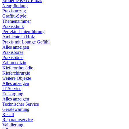
Moderne KFO-Praxis
Neugründung
Praxisumzug
Graffiti-Style
Themenzimmer
Praxisklinik
Perfekte Linienführung
Ambiente in Holz
Praxis mit Lounge Gefühl
Alles anzeigen
Praxisbörse
Praxisbörse
Zahnmedizin
Kieferorthopädie
Kieferchirurgie
weitere Objekte
Alles anzeigen
IT Service
Entsorgung
Alles anzeigen
Technischer Service
Gerätewartung
Recall
Reparaturservice
Validierung