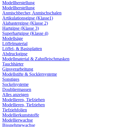
Modellherstellung
Modellherstellung
Anmischbecher, Anmischschalen
Artikulationsgipse (Klasse1)
Alabastergipse (Klasse 2)
Hartgipse (Klasse 3)
Superhartgipse (Klasse 4)
Modellsäge
Löffelmaterial
Löffel- & Basisplatten
Abdruckgipse
Modellmaterial & Zahnfleischmasken
Tauchhärter
Gipsverarbeitung
Modellstifte & Socklersysteme
Sonstiges
Sockelsysteme
Doubliermassen
Alles anzeigen
Modellieren, Tiefziehen
Modellieren, Tiefziehen
Tiefziehfolien
Modellierkunststoffe
Modellierwachse
Bissnehmewachse