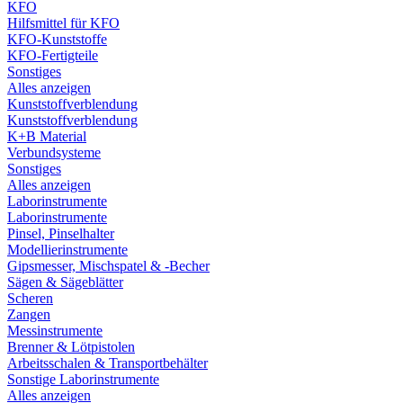
KFO
Hilfsmittel für KFO
KFO-Kunststoffe
KFO-Fertigteile
Sonstiges
Alles anzeigen
Kunststoffverblendung
Kunststoffverblendung
K+B Material
Verbundsysteme
Sonstiges
Alles anzeigen
Laborinstrumente
Laborinstrumente
Pinsel, Pinselhalter
Modellierinstrumente
Gipsmesser, Mischspatel & -Becher
Sägen & Sägeblätter
Scheren
Zangen
Messinstrumente
Brenner & Lötpistolen
Arbeitsschalen & Transportbehälter
Sonstige Laborinstrumente
Alles anzeigen