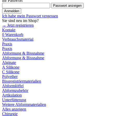
Ihr Passwort
Passwort anzeigen
Anmelden
Ich habe mein Passwort vergessen
Sie sind neu im Shop?
→ Jetzt registrieren
Kontakt
0
Warenkorb
Verbrauchsmaterial
Praxis
Praxis
Abformung & Bissnahme
Abformung & Bissnahme
Alginate
A Silikone
C Silikone
Polyether
Bissregistriermaterialien
Abformlöffel
Abformzubehör
Artikulation
Unterfütterung
Weitere Abformmaterialien
Alles anzeigen
Chirurgie