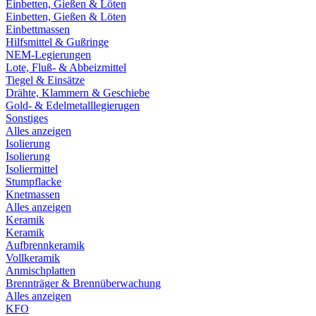
Einbetten, Gießen & Löten
Einbetten, Gießen & Löten
Einbettmassen
Hilfsmittel & Gußringe
NEM-Legierungen
Lote, Fluß- & Abbeizmittel
Tiegel & Einsätze
Drähte, Klammern & Geschiebe
Gold- & Edelmetalllegierugen
Sonstiges
Alles anzeigen
Isolierung
Isolierung
Isoliermittel
Stumpflacke
Knetmassen
Alles anzeigen
Keramik
Keramik
Aufbrennkeramik
Vollkeramik
Anmischplatten
Brennträger & Brennüberwachung
Alles anzeigen
KFO