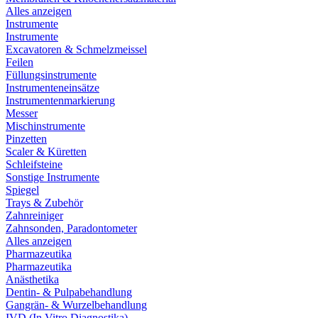
Alles anzeigen
Instrumente
Instrumente
Excavatoren & Schmelzmeissel
Feilen
Füllungsinstrumente
Instrumenteneinsätze
Instrumentenmarkierung
Messer
Mischinstrumente
Pinzetten
Scaler & Küretten
Schleifsteine
Sonstige Instrumente
Spiegel
Trays & Zubehör
Zahnreiniger
Zahnsonden, Paradontometer
Alles anzeigen
Pharmazeutika
Pharmazeutika
Anästhetika
Dentin- & Pulpabehandlung
Gangrän- & Wurzelbehandlung
IVD (In Vitro Diagnostika)