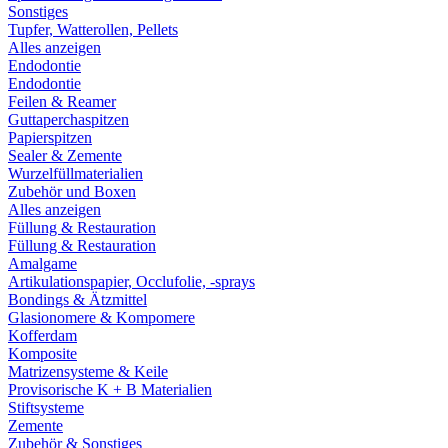
Sonstiges
Tupfer, Watterollen, Pellets
Alles anzeigen
Endodontie
Endodontie
Feilen & Reamer
Guttaperchaspitzen
Papierspitzen
Sealer & Zemente
Wurzelfüllmaterialien
Zubehör und Boxen
Alles anzeigen
Füllung & Restauration
Füllung & Restauration
Amalgame
Artikulationspapier, Occlufolie, -sprays
Bondings & Ätzmittel
Glasionomere & Kompomere
Kofferdam
Komposite
Matrizensysteme & Keile
Provisorische K + B Materialien
Stiftsysteme
Zemente
Zubehör & Sonstiges