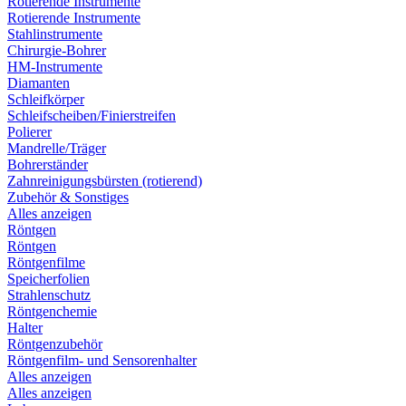
Rotierende Instrumente
Rotierende Instrumente
Stahlinstrumente
Chirurgie-Bohrer
HM-Instrumente
Diamanten
Schleifkörper
Schleifscheiben/Finierstreifen
Polierer
Mandrelle/Träger
Bohrerständer
Zahnreinigungsbürsten (rotierend)
Zubehör & Sonstiges
Alles anzeigen
Röntgen
Röntgen
Röntgenfilme
Speicherfolien
Strahlenschutz
Röntgenchemie
Halter
Röntgenzubehör
Röntgenfilm- und Sensorenhalter
Alles anzeigen
Alles anzeigen