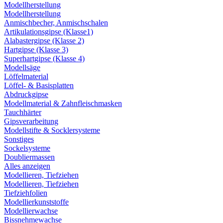
Modellherstellung
Modellherstellung
Anmischbecher, Anmischschalen
Artikulationsgipse (Klasse1)
Alabastergipse (Klasse 2)
Hartgipse (Klasse 3)
Superhartgipse (Klasse 4)
Modellsäge
Löffelmaterial
Löffel- & Basisplatten
Abdruckgipse
Modellmaterial & Zahnfleischmasken
Tauchhärter
Gipsverarbeitung
Modellstifte & Socklersysteme
Sonstiges
Sockelsysteme
Doubliermassen
Alles anzeigen
Modellieren, Tiefziehen
Modellieren, Tiefziehen
Tiefziehfolien
Modellierkunststoffe
Modellierwachse
Bissnehmewachse