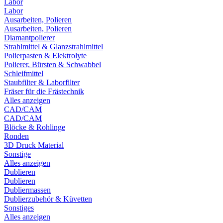
Labor
Labor
Ausarbeiten, Polieren
Ausarbeiten, Polieren
Diamantpolierer
Strahlmittel & Glanzstrahlmittel
Polierpasten & Elektrolyte
Polierer, Bürsten & Schwabbel
Schleifmittel
Staubfilter & Laborfilter
Fräser für die Frästechnik
Alles anzeigen
CAD/CAM
CAD/CAM
Blöcke & Rohlinge
Ronden
3D Druck Material
Sonstige
Alles anzeigen
Dublieren
Dublieren
Dubliermassen
Dublierzubehör & Küvetten
Sonstiges
Alles anzeigen