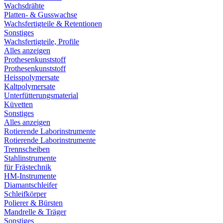
Wachsdrähte
Platten- & Gusswachse
Wachsfertigteile & Retentionen
Sonstiges
Wachsfertigteile, Profile
Alles anzeigen
Prothesenkunststoff
Prothesenkunststoff
Heisspolymersate
Kaltpolymersate
Unterfütterungsmaterial
Küvetten
Sonstiges
Alles anzeigen
Rotierende Laborinstrumente
Rotierende Laborinstrumente
Trennscheiben
Stahlinstrumente
für Frästechnik
HM-Instrumente
Diamantschleifer
Schleifkörper
Polierer & Bürsten
Mandrelle & Träger
Sonstiges