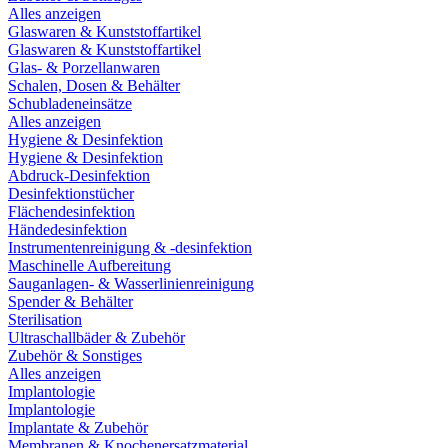
Alles anzeigen
Glaswaren & Kunststoffartikel
Glaswaren & Kunststoffartikel
Glas- & Porzellanwaren
Schalen, Dosen & Behälter
Schubladeneinsätze
Alles anzeigen
Hygiene & Desinfektion
Hygiene & Desinfektion
Abdruck-Desinfektion
Desinfektionstücher
Flächendesinfektion
Händedesinfektion
Instrumentenreinigung & -desinfektion
Maschinelle Aufbereitung
Sauganlagen- & Wasserlinienreinigung
Spender & Behälter
Sterilisation
Ultraschallbäder & Zubehör
Zubehör & Sonstiges
Alles anzeigen
Implantologie
Implantologie
Implantate & Zubehör
Membranen & Knochenersatzmaterial