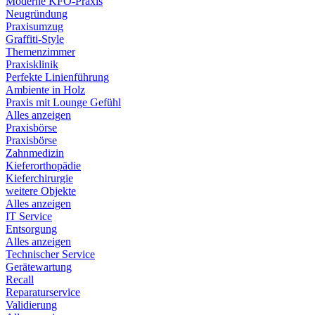
Moderne KFO-Praxis
Neugründung
Praxisumzug
Graffiti-Style
Themenzimmer
Praxisklinik
Perfekte Linienführung
Ambiente in Holz
Praxis mit Lounge Gefühl
Alles anzeigen
Praxisbörse
Praxisbörse
Zahnmedizin
Kieferorthopädie
Kieferchirurgie
weitere Objekte
Alles anzeigen
IT Service
Entsorgung
Alles anzeigen
Technischer Service
Gerätewartung
Recall
Reparaturservice
Validierung