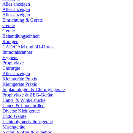
Alles anzeigen
Alles anzeigen
Alles anzeigen
Einrichtung & Geräte
Geräte
Geräte
Behandlungseinheit
Röntgen
CAD/CAM und 3D-Druck
Intraoralscanner
Hygiene
Prophylaxe
Chirurgie
Alles anzeigen
Kleingeräte Praxis
Kleingeräte Praxis
Implantologie- & Chirurgiegeräte
Prophylaxe & ZEG-Geräte
Hand- & Winkelstücke
Lupen & Lupenbrillen
Diverse Kleingeräte
Endo-Geräte
Lichtpolymerisationsgeräte
Mischgeräte
Notfall-Koffer & Zubehör