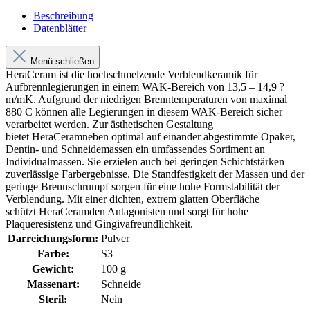
Beschreibung
Datenblätter
Menü schließen
HeraCeram ist die hochschmelzende Verblendkeramik für
Aufbrennlegierungen in einem WAK-Bereich von 13,5 – 14,9 ?
m/mK. Aufgrund der niedrigen Brenntemperaturen von maximal
880 C können alle Legierungen in diesem WAK-Bereich sicher
verarbeitet werden. Zur ästhetischen Gestaltung
bietet HeraCeramneben optimal auf einander abgestimmte Opaker,
Dentin- und Schneidemassen ein umfassendes Sortiment an
Individualmassen. Sie erzielen auch bei geringen Schichtstärken
zuverlässige Farbergebnisse. Die Standfestigkeit der Massen und der
geringe Brennschrumpf sorgen für eine hohe Formstabilität der
Verblendung. Mit einer dichten, extrem glatten Oberfläche
schützt HeraCeramden Antagonisten und sorgt für hohe
Plaqueresistenz und Gingivafreundlichkeit.
Darreichungsform:
Pulver
Farbe:
S3
Gewicht:
100 g
Massenart:
Schneide
Steril:
Nein