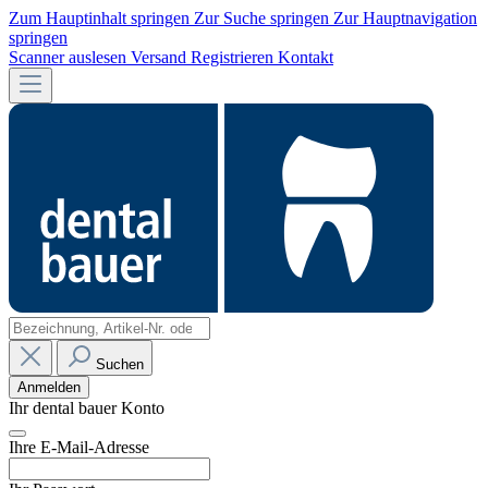
Zum Hauptinhalt springen
Zur Suche springen
Zur Hauptnavigation
springen
Scanner auslesen
Versand
Registrieren
Kontakt
Suchen
Anmelden
Ihr dental bauer Konto
Ihre E-Mail-Adresse