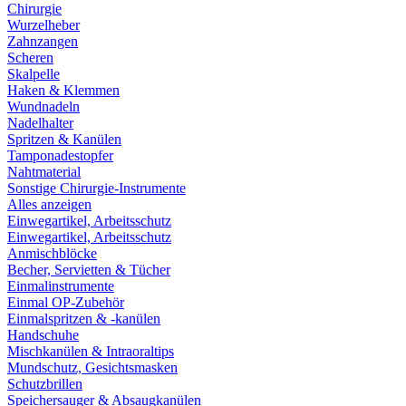
Chirurgie
Wurzelheber
Zahnzangen
Scheren
Skalpelle
Haken & Klemmen
Wundnadeln
Nadelhalter
Spritzen & Kanülen
Tamponadestopfer
Nahtmaterial
Sonstige Chirurgie-Instrumente
Alles anzeigen
Einwegartikel, Arbeitsschutz
Einwegartikel, Arbeitsschutz
Anmischblöcke
Becher, Servietten & Tücher
Einmalinstrumente
Einmal OP-Zubehör
Einmalspritzen & -kanülen
Handschuhe
Mischkanülen & Intraoraltips
Mundschutz, Gesichtsmasken
Schutzbrillen
Speichersauger & Absaugkanülen