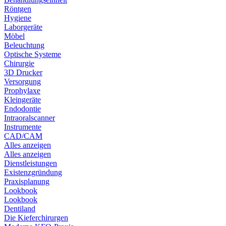
Röntgen
Hygiene
Laborgeräte
Möbel
Beleuchtung
Optische Systeme
Chirurgie
3D Drucker
Versorgung
Prophylaxe
Kleingeräte
Endodontie
Intraoralscanner
Instrumente
CAD/CAM
Alles anzeigen
Alles anzeigen
Dienstleistungen
Existenzgründung
Praxisplanung
Lookbook
Lookbook
Dentiland
Die Kieferchirurgen