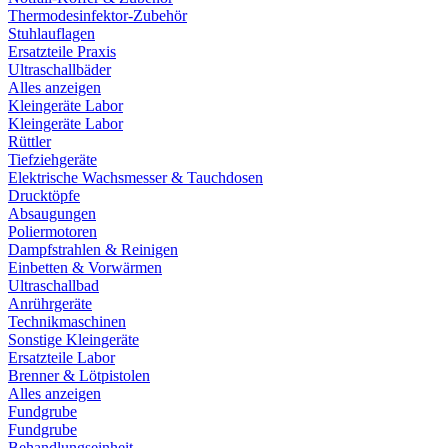
Thermodesinfektor-Zubehör
Stuhlauflagen
Ersatzteile Praxis
Ultraschallbäder
Alles anzeigen
Kleingeräte Labor
Kleingeräte Labor
Rüttler
Tiefziehgeräte
Elektrische Wachsmesser & Tauchdosen
Drucktöpfe
Absaugungen
Poliermotoren
Dampfstrahlen & Reinigen
Einbetten & Vorwärmen
Ultraschallbad
Anrührgeräte
Technikmaschinen
Sonstige Kleingeräte
Ersatzteile Labor
Brenner & Lötpistolen
Alles anzeigen
Fundgrube
Fundgrube
Behandlungseinheit