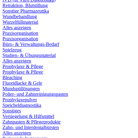
Retraktion, Blutstillung
Sonstige Pharmazeutika
Wundbehandlung
Wurzelfüllmaterial
Alles anzeigen
Praxisorganisation
Praxisorganisation
Büro- & Verwaltungs-Bedarf
Spielzeug
Studien- & Übungsmaterial
Alles anzeigen
Prophylaxe & Pflege
Prophylaxe & Pflege
Bleaching
Fluoridlacke & Gele
Mundspüllösungen
Polier- und Zahnreinigungspasten
Prophylaxepulver
Speicheldiagnostika
Sonstiges
Versiegelung & Hilfsmittel
Zahnpasten & Pflegeprodukte
Zahn- und Interdentalbürsten
Alles anzeigen