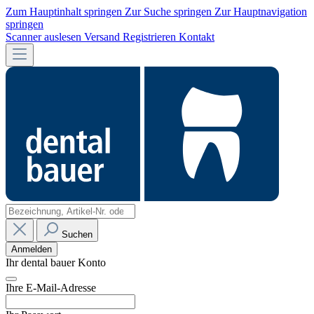
Zum Hauptinhalt springen
Zur Suche springen
Zur Hauptnavigation
springen
Scanner auslesen
Versand
Registrieren
Kontakt
Suchen
Anmelden
Ihr dental bauer Konto
Ihre E-Mail-Adresse