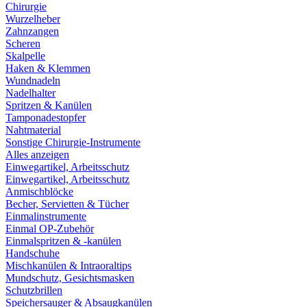
Chirurgie
Wurzelheber
Zahnzangen
Scheren
Skalpelle
Haken & Klemmen
Wundnadeln
Nadelhalter
Spritzen & Kanülen
Tamponadestopfer
Nahtmaterial
Sonstige Chirurgie-Instrumente
Alles anzeigen
Einwegartikel, Arbeitsschutz
Einwegartikel, Arbeitsschutz
Anmischblöcke
Becher, Servietten & Tücher
Einmalinstrumente
Einmal OP-Zubehör
Einmalspritzen & -kanülen
Handschuhe
Mischkanülen & Intraoraltips
Mundschutz, Gesichtsmasken
Schutzbrillen
Speichersauger & Absaugkanülen