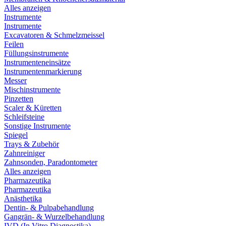
Alles anzeigen
Instrumente
Instrumente
Excavatoren & Schmelzmeissel
Feilen
Füllungsinstrumente
Instrumenteneinsätze
Instrumentenmarkierung
Messer
Mischinstrumente
Pinzetten
Scaler & Küretten
Schleifsteine
Sonstige Instrumente
Spiegel
Trays & Zubehör
Zahnreiniger
Zahnsonden, Paradontometer
Alles anzeigen
Pharmazeutika
Pharmazeutika
Anästhetika
Dentin- & Pulpabehandlung
Gangrän- & Wurzelbehandlung
IVD (In Vitro Diagnostika)