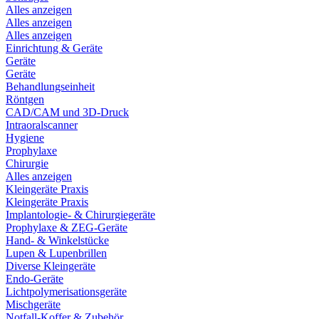
Alles anzeigen
Alles anzeigen
Alles anzeigen
Einrichtung & Geräte
Geräte
Geräte
Behandlungseinheit
Röntgen
CAD/CAM und 3D-Druck
Intraoralscanner
Hygiene
Prophylaxe
Chirurgie
Alles anzeigen
Kleingeräte Praxis
Kleingeräte Praxis
Implantologie- & Chirurgiegeräte
Prophylaxe & ZEG-Geräte
Hand- & Winkelstücke
Lupen & Lupenbrillen
Diverse Kleingeräte
Endo-Geräte
Lichtpolymerisationsgeräte
Mischgeräte
Notfall-Koffer & Zubehör