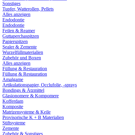
Sonstiges
Tupfer, Watterollen, Pellets
Alles anzeigen
Endodontie
Endodontie
Feilen & Reamer
Guttaperchaspitzen
Papierspitzen
Sealer & Zemente
Wurzelfüllmaterialien
Zubehör und Boxen
Alles anzeigen
Füllung & Restauration
Füllung & Restauration
Amalgame
Artikulationspapier, Occlufolie, -sprays
Bondings & Ätzmittel
Glasionomere & Kompomere
Kofferdam
Komposite
Matrizensysteme & Keile
Provisorische K + B Materialien
Stiftsysteme
Zemente
Zubehör & Sonstiges