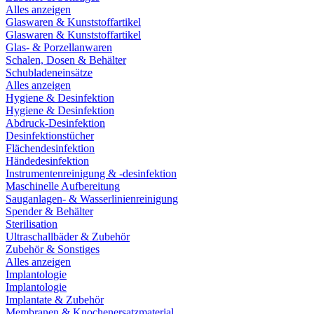
Alles anzeigen
Glaswaren & Kunststoffartikel
Glaswaren & Kunststoffartikel
Glas- & Porzellanwaren
Schalen, Dosen & Behälter
Schubladeneinsätze
Alles anzeigen
Hygiene & Desinfektion
Hygiene & Desinfektion
Abdruck-Desinfektion
Desinfektionstücher
Flächendesinfektion
Händedesinfektion
Instrumentenreinigung & -desinfektion
Maschinelle Aufbereitung
Sauganlagen- & Wasserlinienreinigung
Spender & Behälter
Sterilisation
Ultraschallbäder & Zubehör
Zubehör & Sonstiges
Alles anzeigen
Implantologie
Implantologie
Implantate & Zubehör
Membranen & Knochenersatzmaterial