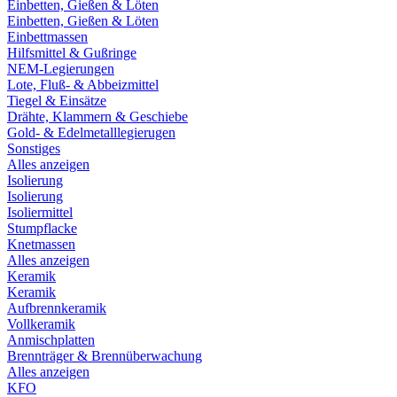
Einbetten, Gießen & Löten
Einbetten, Gießen & Löten
Einbettmassen
Hilfsmittel & Gußringe
NEM-Legierungen
Lote, Fluß- & Abbeizmittel
Tiegel & Einsätze
Drähte, Klammern & Geschiebe
Gold- & Edelmetalllegierugen
Sonstiges
Alles anzeigen
Isolierung
Isolierung
Isoliermittel
Stumpflacke
Knetmassen
Alles anzeigen
Keramik
Keramik
Aufbrennkeramik
Vollkeramik
Anmischplatten
Brennträger & Brennüberwachung
Alles anzeigen
KFO