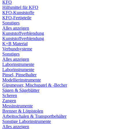
KFO
Hilfsmittel für KFO
KFO-Kunststoffe
KFO-Fertigteile
Sonstiges
Alles anzeigen
Kunststoffverblendung
Kunststoffverblendung
K+B Material
Verbundsysteme
Sonstiges
Alles anzeigen
Laborinstrumente
Laborinstrumente
Pinsel, Pinselhalter
Modellierinstrumente
Gipsmesser, Mischspatel & -Becher
Sägen & Sägeblätter
Scheren
Zangen
Messinstrumente
Brenner & Lötpistolen
Arbeitsschalen & Transportbehälter
Sonstige Laborinstrumente
Alles anzeigen