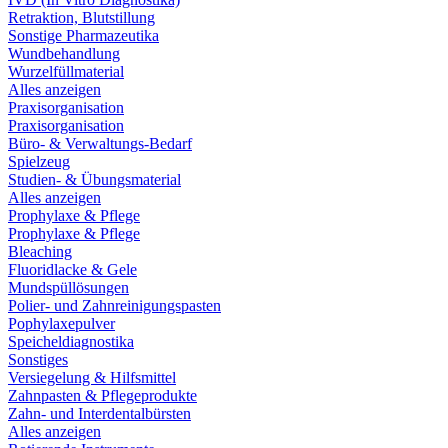
Retraktion, Blutstillung
Sonstige Pharmazeutika
Wundbehandlung
Wurzelfüllmaterial
Alles anzeigen
Praxisorganisation
Praxisorganisation
Büro- & Verwaltungs-Bedarf
Spielzeug
Studien- & Übungsmaterial
Alles anzeigen
Prophylaxe & Pflege
Prophylaxe & Pflege
Bleaching
Fluoridlacke & Gele
Mundspüllösungen
Polier- und Zahnreinigungspasten
Pophylaxepulver
Speicheldiagnostika
Sonstiges
Versiegelung & Hilfsmittel
Zahnpasten & Pflegeprodukte
Zahn- und Interdentalbürsten
Alles anzeigen