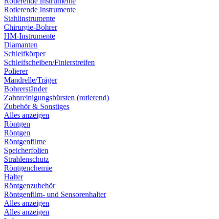
Rotierende Instrumente
Rotierende Instrumente
Stahlinstrumente
Chirurgie-Bohrer
HM-Instrumente
Diamanten
Schleifkörper
Schleifscheiben/Finierstreifen
Polierer
Mandrelle/Träger
Bohrerständer
Zahnreinigungsbürsten (rotierend)
Zubehör & Sonstiges
Alles anzeigen
Röntgen
Röntgen
Röntgenfilme
Speicherfolien
Strahlenschutz
Röntgenchemie
Halter
Röntgenzubehör
Röntgenfilm- und Sensorenhalter
Alles anzeigen
Alles anzeigen