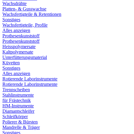
Wachsdrähte
Platten- & Gusswachse
Wachsfertigteile & Retentionen
Sonstiges
Wachsfertigteile, Profile
Alles anzeigen
Prothesenkunststoff
Prothesenkunststoff
Heisspolymersate
Kaltpolymersate
Unterfütterungsmaterial
Küvetten
Sonstiges
Alles anzeigen
Rotierende Laborinstrumente
Rotierende Laborinstrumente
Trennscheiben
Stahlinstrumente
für Frästechnik
HM-Instrumente
Diamantschleifer
Schleifkörper
Polierer & Bürsten
Mandrelle & Träger
Sonstiges