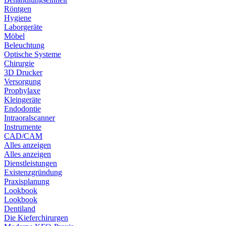
Röntgen
Hygiene
Laborgeräte
Möbel
Beleuchtung
Optische Systeme
Chirurgie
3D Drucker
Versorgung
Prophylaxe
Kleingeräte
Endodontie
Intraoralscanner
Instrumente
CAD/CAM
Alles anzeigen
Alles anzeigen
Dienstleistungen
Existenzgründung
Praxisplanung
Lookbook
Lookbook
Dentiland
Die Kieferchirurgen