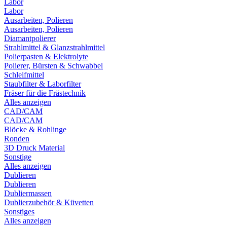
Labor
Labor
Ausarbeiten, Polieren
Ausarbeiten, Polieren
Diamantpolierer
Strahlmittel & Glanzstrahlmittel
Polierpasten & Elektrolyte
Polierer, Bürsten & Schwabbel
Schleifmittel
Staubfilter & Laborfilter
Fräser für die Frästechnik
Alles anzeigen
CAD/CAM
CAD/CAM
Blöcke & Rohlinge
Ronden
3D Druck Material
Sonstige
Alles anzeigen
Dublieren
Dublieren
Dubliermassen
Dublierzubehör & Küvetten
Sonstiges
Alles anzeigen