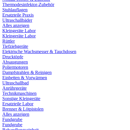
Thermodesinfektor-Zubehör
Stuhlauflagen
Ersatzteile Praxis
Ultraschallbäder
Alles anzeigen
Kleingeräte Labor
Kleingeräte Labor
Rüttler
Tiefziehgeräte
Elektrische Wachsmesser & Tauchdosen
Drucktöpfe
Absaugungen
Poliermotoren
Dampfstrahlen & Reinigen
Einbetten & Vorwärmen
Ultraschallbad
Anrührgeräte
Technikmaschinen
Sonstige Kleingeräte
Ersatzteile Labor
Brenner & Lötpistolen
Alles anzeigen
Fundgrube
Fundgrube
Behandlungseinheit