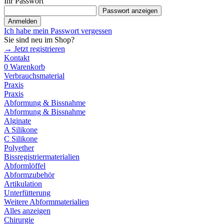
Ihr Passwort
Passwort anzeigen
Anmelden
Ich habe mein Passwort vergessen
Sie sind neu im Shop?
→ Jetzt registrieren
Kontakt
0
Warenkorb
Verbrauchsmaterial
Praxis
Praxis
Abformung & Bissnahme
Abformung & Bissnahme
Alginate
A Silikone
C Silikone
Polyether
Bissregistriermaterialien
Abformlöffel
Abformzubehör
Artikulation
Unterfütterung
Weitere Abformmaterialien
Alles anzeigen
Chirurgie