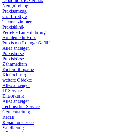
Moderne KFO-Praxis
Neugründung
Praxisumzug
Graffiti-Style
Themenzimmer
Praxisklinik
Perfekte Linienführung
Ambiente in Holz
Praxis mit Lounge Gefühl
Alles anzeigen
Praxisbörse
Praxisbörse
Zahnmedizin
Kieferorthopädie
Kieferchirurgie
weitere Objekte
Alles anzeigen
IT Service
Entsorgung
Alles anzeigen
Technischer Service
Gerätewartung
Recall
Reparaturservice
Validierung