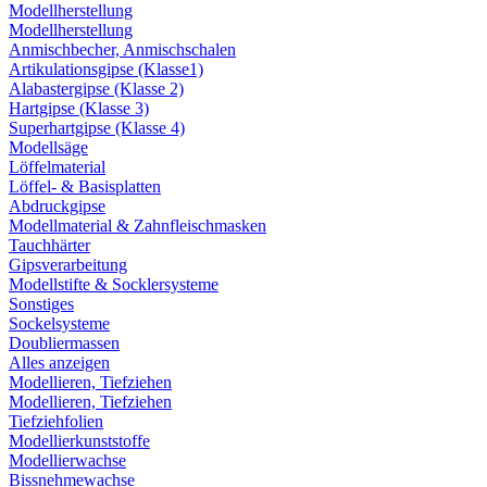
Modellherstellung
Modellherstellung
Anmischbecher, Anmischschalen
Artikulationsgipse (Klasse1)
Alabastergipse (Klasse 2)
Hartgipse (Klasse 3)
Superhartgipse (Klasse 4)
Modellsäge
Löffelmaterial
Löffel- & Basisplatten
Abdruckgipse
Modellmaterial & Zahnfleischmasken
Tauchhärter
Gipsverarbeitung
Modellstifte & Socklersysteme
Sonstiges
Sockelsysteme
Doubliermassen
Alles anzeigen
Modellieren, Tiefziehen
Modellieren, Tiefziehen
Tiefziehfolien
Modellierkunststoffe
Modellierwachse
Bissnehmewachse