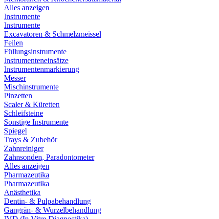
Alles anzeigen
Instrumente
Instrumente
Excavatoren & Schmelzmeissel
Feilen
Füllungsinstrumente
Instrumenteneinsätze
Instrumentenmarkierung
Messer
Mischinstrumente
Pinzetten
Scaler & Küretten
Schleifsteine
Sonstige Instrumente
Spiegel
Trays & Zubehör
Zahnreiniger
Zahnsonden, Paradontometer
Alles anzeigen
Pharmazeutika
Pharmazeutika
Anästhetika
Dentin- & Pulpabehandlung
Gangrän- & Wurzelbehandlung
IVD (In Vitro Diagnostika)