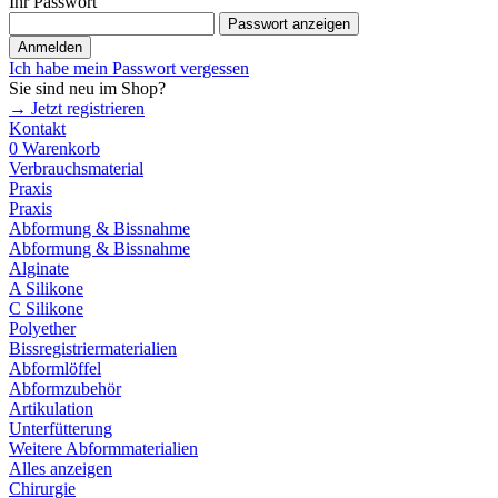
Ihr Passwort
Passwort anzeigen
Anmelden
Ich habe mein Passwort vergessen
Sie sind neu im Shop?
→ Jetzt registrieren
Kontakt
0
Warenkorb
Verbrauchsmaterial
Praxis
Praxis
Abformung & Bissnahme
Abformung & Bissnahme
Alginate
A Silikone
C Silikone
Polyether
Bissregistriermaterialien
Abformlöffel
Abformzubehör
Artikulation
Unterfütterung
Weitere Abformmaterialien
Alles anzeigen
Chirurgie