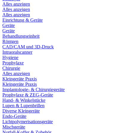
Alles anzeigen
Alles anzeigen
Alles anzeigen
Einrichtung & Geräte
Geräte
Geräte
Behandlungseinheit
Röntgen
CAD/CAM und 3D-Druck
Intraoralscanner
Hygiene
Prophylaxe
Chirurgie
Alles anzeigen
Kleingeräte Praxis
Kleingeräte Praxis
Implantologie- & Chirurgiegeräte
Prophylaxe & ZEG-Geräte
Hand- & Winkelstücke
Lupen & Lupenbrillen
Diverse Kleingeräte
Endo-Geräte
Lichtpolymerisationsgeräte
Mischgeräte
Notfall-Koffer & Zubehör