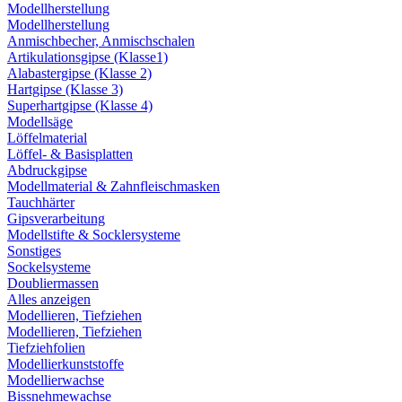
Modellherstellung
Modellherstellung
Anmischbecher, Anmischschalen
Artikulationsgipse (Klasse1)
Alabastergipse (Klasse 2)
Hartgipse (Klasse 3)
Superhartgipse (Klasse 4)
Modellsäge
Löffelmaterial
Löffel- & Basisplatten
Abdruckgipse
Modellmaterial & Zahnfleischmasken
Tauchhärter
Gipsverarbeitung
Modellstifte & Socklersysteme
Sonstiges
Sockelsysteme
Doubliermassen
Alles anzeigen
Modellieren, Tiefziehen
Modellieren, Tiefziehen
Tiefziehfolien
Modellierkunststoffe
Modellierwachse
Bissnehmewachse