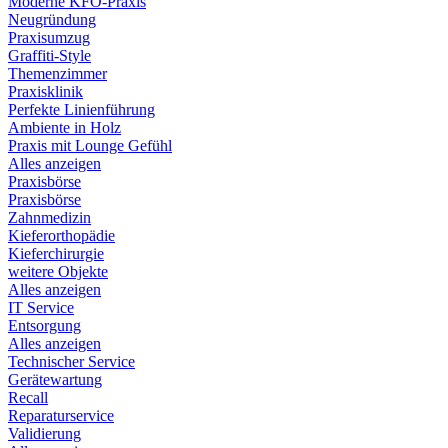
Moderne KFO-Praxis
Neugründung
Praxisumzug
Graffiti-Style
Themenzimmer
Praxisklinik
Perfekte Linienführung
Ambiente in Holz
Praxis mit Lounge Gefühl
Alles anzeigen
Praxisbörse
Praxisbörse
Zahnmedizin
Kieferorthopädie
Kieferchirurgie
weitere Objekte
Alles anzeigen
IT Service
Entsorgung
Alles anzeigen
Technischer Service
Gerätewartung
Recall
Reparaturservice
Validierung