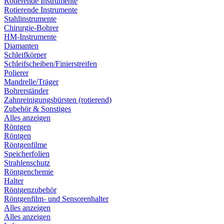
Rotierende Instrumente
Rotierende Instrumente
Stahlinstrumente
Chirurgie-Bohrer
HM-Instrumente
Diamanten
Schleifkörper
Schleifscheiben/Finierstreifen
Polierer
Mandrelle/Träger
Bohrerständer
Zahnreinigungsbürsten (rotierend)
Zubehör & Sonstiges
Alles anzeigen
Röntgen
Röntgen
Röntgenfilme
Speicherfolien
Strahlenschutz
Röntgenchemie
Halter
Röntgenzubehör
Röntgenfilm- und Sensorenhalter
Alles anzeigen
Alles anzeigen