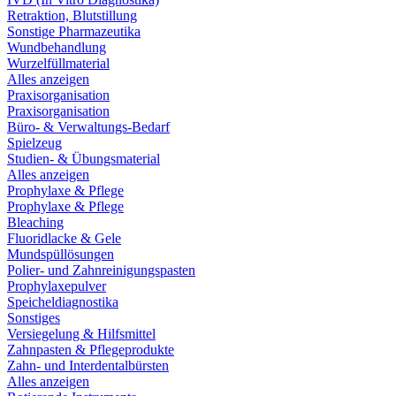
Retraktion, Blutstillung
Sonstige Pharmazeutika
Wundbehandlung
Wurzelfüllmaterial
Alles anzeigen
Praxisorganisation
Praxisorganisation
Büro- & Verwaltungs-Bedarf
Spielzeug
Studien- & Übungsmaterial
Alles anzeigen
Prophylaxe & Pflege
Prophylaxe & Pflege
Bleaching
Fluoridlacke & Gele
Mundspüllösungen
Polier- und Zahnreinigungspasten
Prophylaxepulver
Speicheldiagnostika
Sonstiges
Versiegelung & Hilfsmittel
Zahnpasten & Pflegeprodukte
Zahn- und Interdentalbürsten
Alles anzeigen