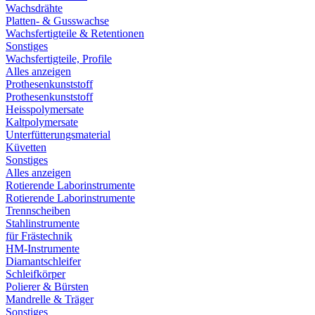
Wachsdrähte
Platten- & Gusswachse
Wachsfertigteile & Retentionen
Sonstiges
Wachsfertigteile, Profile
Alles anzeigen
Prothesenkunststoff
Prothesenkunststoff
Heisspolymersate
Kaltpolymersate
Unterfütterungsmaterial
Küvetten
Sonstiges
Alles anzeigen
Rotierende Laborinstrumente
Rotierende Laborinstrumente
Trennscheiben
Stahlinstrumente
für Frästechnik
HM-Instrumente
Diamantschleifer
Schleifkörper
Polierer & Bürsten
Mandrelle & Träger
Sonstiges