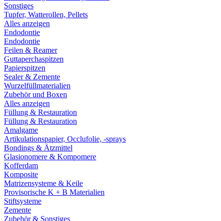
Sonstiges
Tupfer, Watterollen, Pellets
Alles anzeigen
Endodontie
Endodontie
Feilen & Reamer
Guttaperchaspitzen
Papierspitzen
Sealer & Zemente
Wurzelfüllmaterialien
Zubehör und Boxen
Alles anzeigen
Füllung & Restauration
Füllung & Restauration
Amalgame
Artikulationspapier, Occlufolie, -sprays
Bondings & Ätzmittel
Glasionomere & Kompomere
Kofferdam
Komposite
Matrizensysteme & Keile
Provisorische K + B Materialien
Stiftsysteme
Zemente
Zubehör & Sonstiges