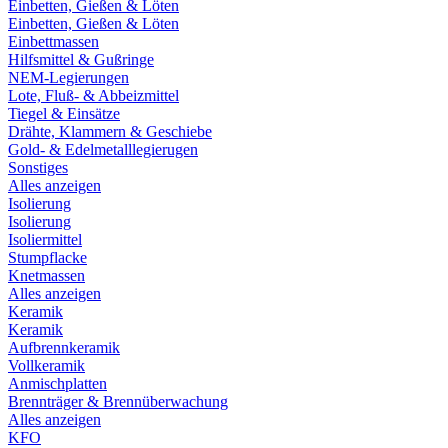
Einbetten, Gießen & Löten
Einbetten, Gießen & Löten
Einbettmassen
Hilfsmittel & Gußringe
NEM-Legierungen
Lote, Fluß- & Abbeizmittel
Tiegel & Einsätze
Drähte, Klammern & Geschiebe
Gold- & Edelmetalllegierugen
Sonstiges
Alles anzeigen
Isolierung
Isolierung
Isoliermittel
Stumpflacke
Knetmassen
Alles anzeigen
Keramik
Keramik
Aufbrennkeramik
Vollkeramik
Anmischplatten
Brennträger & Brennüberwachung
Alles anzeigen
KFO