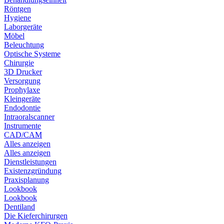
Röntgen
Hygiene
Laborgeräte
Möbel
Beleuchtung
Optische Systeme
Chirurgie
3D Drucker
Versorgung
Prophylaxe
Kleingeräte
Endodontie
Intraoralscanner
Instrumente
CAD/CAM
Alles anzeigen
Alles anzeigen
Dienstleistungen
Existenzgründung
Praxisplanung
Lookbook
Lookbook
Dentiland
Die Kieferchirurgen