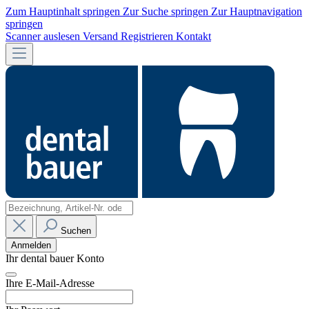
Zum Hauptinhalt springen
Zur Suche springen
Zur Hauptnavigation
springen
Scanner auslesen
Versand
Registrieren
Kontakt
Suchen
Anmelden
Ihr dental bauer Konto
Ihre E-Mail-Adresse