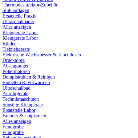
Thermodesinfektor-Zubehör
Stuhlauflagen
Ersatzteile Praxis
Ultraschallbäder
Alles anzeigen
Kleingeräte Labor
Kleingeräte Labor
Rüttler
Tiefziehgeräte
Elektrische Wachsmesser & Tauchdosen
Drucktöpfe
Absaugungen
Poliermotoren
Dampfstrahlen & Reinigen
Einbetten & Vorwärmen
Ultraschallbad
Anrührgeräte
Technikmaschinen
Sonstige Kleingeräte
Ersatzteile Labor
Brenner & Lötpistolen
Alles anzeigen
Fundgrube
Fundgrube
Behandlungseinheit