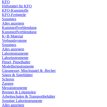
KFO
Hilfsmittel für KFO
KFO-Kunststoffe
KFO-Fertigteile
Sonstiges
Alles anzeigen
Kunststoffverblendung
Kunststoffverblendung
K+B Material
Verbundsysteme
Sonstiges
Alles anzeigen
Laborinstrumente
Laborinstrumente
Pinsel, Pinselhalter
Modellierinstrumente
Gipsmesser, Mischspatel & -Becher
Sägen & Sägeblätter
Scheren
Zangen
Messinstrumente
Brenner & Lötpistolen
Arbeitsschalen & Transportbehälter
Sonstige Laborinstrumente
Alles anzeigen