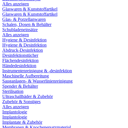
Alles anzeigen
Glaswaren & Kunststoffartikel
Glaswaren & Kunststoffartikel
Glas- & Porzellanwaren
Schalen, Dosen & Behälter
Schubladeneinsätze
Alles anzeigen
Hygiene & Desinfektion
Hygiene & Desinfektion
Abdruck-Desinfektion
Desinfektionstücher
Flächendesinfektion
Händedesinfektion
Instrumentenreinigung & -desinfektion
Maschinelle Aufbereitung
Sauganlagen- & Wasserlinienreinigung
Spender & Behälter
Sterilisation
Ultraschallbäder & Zubehör
Zubehör & Sonstiges
Alles anzeigen
Implantologie
Implantologie
Implantate & Zubehör
Membranen & Knochenersatzmaterial