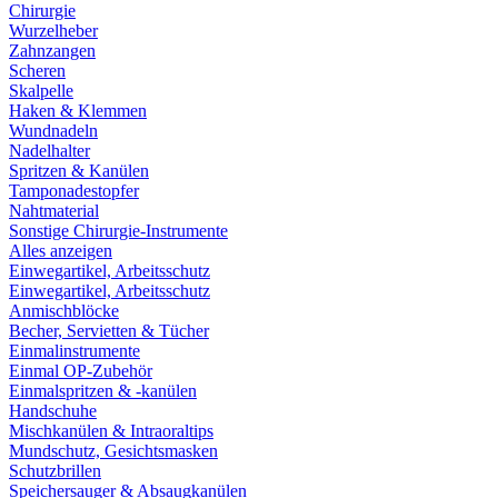
Chirurgie
Wurzelheber
Zahnzangen
Scheren
Skalpelle
Haken & Klemmen
Wundnadeln
Nadelhalter
Spritzen & Kanülen
Tamponadestopfer
Nahtmaterial
Sonstige Chirurgie-Instrumente
Alles anzeigen
Einwegartikel, Arbeitsschutz
Einwegartikel, Arbeitsschutz
Anmischblöcke
Becher, Servietten & Tücher
Einmalinstrumente
Einmal OP-Zubehör
Einmalspritzen & -kanülen
Handschuhe
Mischkanülen & Intraoraltips
Mundschutz, Gesichtsmasken
Schutzbrillen
Speichersauger & Absaugkanülen