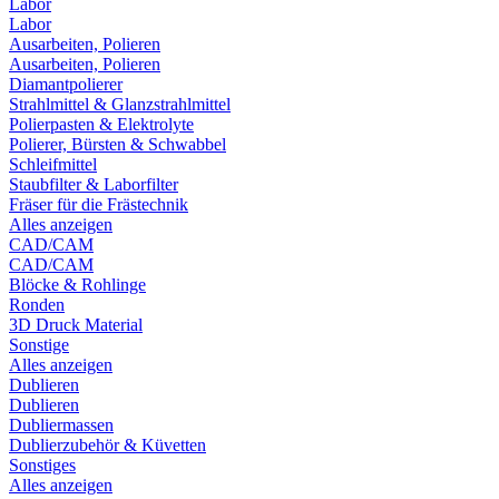
Labor
Labor
Ausarbeiten, Polieren
Ausarbeiten, Polieren
Diamantpolierer
Strahlmittel & Glanzstrahlmittel
Polierpasten & Elektrolyte
Polierer, Bürsten & Schwabbel
Schleifmittel
Staubfilter & Laborfilter
Fräser für die Frästechnik
Alles anzeigen
CAD/CAM
CAD/CAM
Blöcke & Rohlinge
Ronden
3D Druck Material
Sonstige
Alles anzeigen
Dublieren
Dublieren
Dubliermassen
Dublierzubehör & Küvetten
Sonstiges
Alles anzeigen