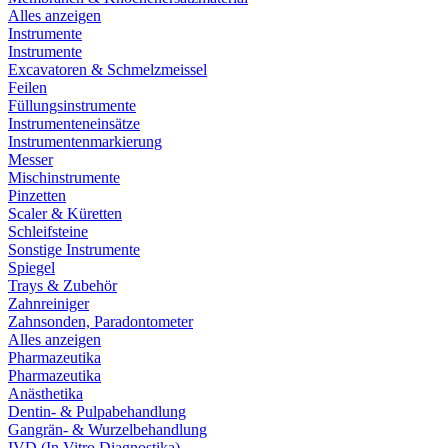
Alles anzeigen
Instrumente
Instrumente
Excavatoren & Schmelzmeissel
Feilen
Füllungsinstrumente
Instrumenteneinsätze
Instrumentenmarkierung
Messer
Mischinstrumente
Pinzetten
Scaler & Küretten
Schleifsteine
Sonstige Instrumente
Spiegel
Trays & Zubehör
Zahnreiniger
Zahnsonden, Paradontometer
Alles anzeigen
Pharmazeutika
Pharmazeutika
Anästhetika
Dentin- & Pulpabehandlung
Gangrän- & Wurzelbehandlung
IVD (In Vitro Diagnostika)