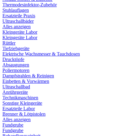
Thermodesinfektor-Zubehör
Stuhlauflagen
Ersatzteile Praxis
Ultraschallbäder
Alles anzeigen
Kleingeräte Labor
Kleingeräte Labor
Rüttler
Tiefziehgeräte
Elektrische Wachsmesser & Tauchdosen
Drucktöpfe
Absaugungen
Poliermotoren
Dampfstrahlen & Reinigen
Einbetten & Vorwärmen
Ultraschallbad
Anrührgeräte
Technikmaschinen
Sonstige Kleingeräte
Ersatzteile Labor
Brenner & Lötpistolen
Alles anzeigen
Fundgrube
Fundgrube
Behandlungseinheit