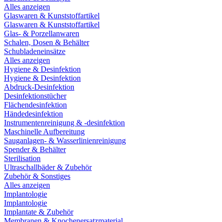
Alles anzeigen
Glaswaren & Kunststoffartikel
Glaswaren & Kunststoffartikel
Glas- & Porzellanwaren
Schalen, Dosen & Behälter
Schubladeneinsätze
Alles anzeigen
Hygiene & Desinfektion
Hygiene & Desinfektion
Abdruck-Desinfektion
Desinfektionstücher
Flächendesinfektion
Händedesinfektion
Instrumentenreinigung & -desinfektion
Maschinelle Aufbereitung
Sauganlagen- & Wasserlinienreinigung
Spender & Behälter
Sterilisation
Ultraschallbäder & Zubehör
Zubehör & Sonstiges
Alles anzeigen
Implantologie
Implantologie
Implantate & Zubehör
Membranen & Knochenersatzmaterial