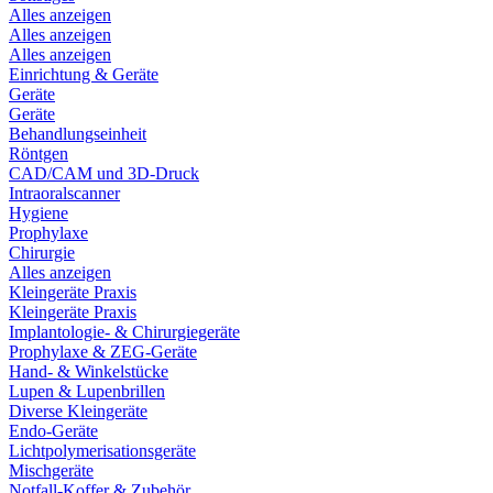
Alles anzeigen
Alles anzeigen
Alles anzeigen
Einrichtung & Geräte
Geräte
Geräte
Behandlungseinheit
Röntgen
CAD/CAM und 3D-Druck
Intraoralscanner
Hygiene
Prophylaxe
Chirurgie
Alles anzeigen
Kleingeräte Praxis
Kleingeräte Praxis
Implantologie- & Chirurgiegeräte
Prophylaxe & ZEG-Geräte
Hand- & Winkelstücke
Lupen & Lupenbrillen
Diverse Kleingeräte
Endo-Geräte
Lichtpolymerisationsgeräte
Mischgeräte
Notfall-Koffer & Zubehör