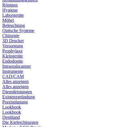
Röntgen
Hygiene
Laborgeräte
Möbel
Beleuchtung
Optische Systeme
Chirurgie
3D Drucker
Versorgung
Prophylaxe
Kleingeräte
Endodontie
Intraoralscanner
Instrumente
CAD/CAM
Alles anzeigen
Alles anzeigen
Dienstleistungen
Existenzgründung
Praxisplanung
Lookbook
Lookbook
Dentiland
Die Kieferchirurgen