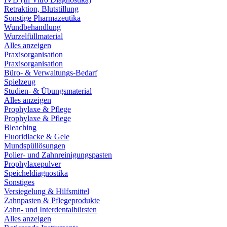
Retraktion, Blutstillung
Sonstige Pharmazeutika
Wundbehandlung
Wurzelfüllmaterial
Alles anzeigen
Praxisorganisation
Praxisorganisation
Büro- & Verwaltungs-Bedarf
Spielzeug
Studien- & Übungsmaterial
Alles anzeigen
Prophylaxe & Pflege
Prophylaxe & Pflege
Bleaching
Fluoridlacke & Gele
Mundspüllösungen
Polier- und Zahnreinigungspasten
Prophylaxepulver
Speicheldiagnostika
Sonstiges
Versiegelung & Hilfsmittel
Zahnpasten & Pflegeprodukte
Zahn- und Interdentalbürsten
Alles anzeigen