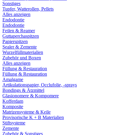
Sonstiges
Tupfer, Watterollen, Pellets
Alles anzeigen
Endodontie
Endodontie
Feilen & Reamer
Guttaperchaspitzen
Papierspitzen
Sealer & Zemente
Wurzelfüllmaterialien
Zubehör und Boxen
Alles anzeigen
Füllung & Restauration
Füllung & Restauration
Amalgame
Artikulationspapier, Occlufolie, -sprays
Bondings & Ätzmittel
Glasionomere & Kompomere
Kofferdam
Komposite
Matrizensysteme & Keile
Provisorische K + B Materialien
Stiftsysteme
Zemente
Zubehör & Sonstiges