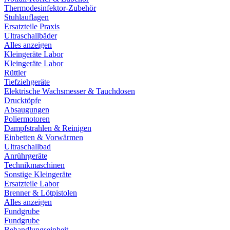
Thermodesinfektor-Zubehör
Stuhlauflagen
Ersatzteile Praxis
Ultraschallbäder
Alles anzeigen
Kleingeräte Labor
Kleingeräte Labor
Rüttler
Tiefziehgeräte
Elektrische Wachsmesser & Tauchdosen
Drucktöpfe
Absaugungen
Poliermotoren
Dampfstrahlen & Reinigen
Einbetten & Vorwärmen
Ultraschallbad
Anrührgeräte
Technikmaschinen
Sonstige Kleingeräte
Ersatzteile Labor
Brenner & Lötpistolen
Alles anzeigen
Fundgrube
Fundgrube
Behandlungseinheit