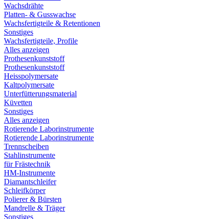
Wachsdrähte
Platten- & Gusswachse
Wachsfertigteile & Retentionen
Sonstiges
Wachsfertigteile, Profile
Alles anzeigen
Prothesenkunststoff
Prothesenkunststoff
Heisspolymersate
Kaltpolymersate
Unterfütterungsmaterial
Küvetten
Sonstiges
Alles anzeigen
Rotierende Laborinstrumente
Rotierende Laborinstrumente
Trennscheiben
Stahlinstrumente
für Frästechnik
HM-Instrumente
Diamantschleifer
Schleifkörper
Polierer & Bürsten
Mandrelle & Träger
Sonstiges