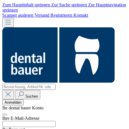
Zum Hauptinhalt springen
Zur Suche springen
Zur Hauptnavigation
springen
Scanner auslesen
Versand
Registrieren
Kontakt
Suchen
Anmelden
Ihr dental bauer Konto
Ihre E-Mail-Adresse