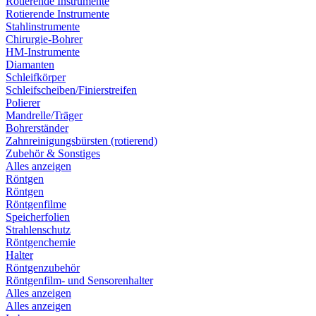
Rotierende Instrumente
Rotierende Instrumente
Stahlinstrumente
Chirurgie-Bohrer
HM-Instrumente
Diamanten
Schleifkörper
Schleifscheiben/Finierstreifen
Polierer
Mandrelle/Träger
Bohrerständer
Zahnreinigungsbürsten (rotierend)
Zubehör & Sonstiges
Alles anzeigen
Röntgen
Röntgen
Röntgenfilme
Speicherfolien
Strahlenschutz
Röntgenchemie
Halter
Röntgenzubehör
Röntgenfilm- und Sensorenhalter
Alles anzeigen
Alles anzeigen