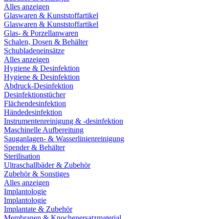
Alles anzeigen
Glaswaren & Kunststoffartikel
Glaswaren & Kunststoffartikel
Glas- & Porzellanwaren
Schalen, Dosen & Behälter
Schubladeneinsätze
Alles anzeigen
Hygiene & Desinfektion
Hygiene & Desinfektion
Abdruck-Desinfektion
Desinfektionstücher
Flächendesinfektion
Händedesinfektion
Instrumentenreinigung & -desinfektion
Maschinelle Aufbereitung
Sauganlagen- & Wasserlinienreinigung
Spender & Behälter
Sterilisation
Ultraschallbäder & Zubehör
Zubehör & Sonstiges
Alles anzeigen
Implantologie
Implantologie
Implantate & Zubehör
Membranen & Knochenersatzmaterial