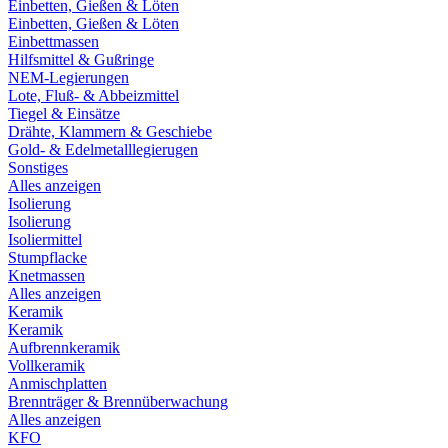
Einbetten, Gießen & Löten
Einbetten, Gießen & Löten
Einbettmassen
Hilfsmittel & Gußringe
NEM-Legierungen
Lote, Fluß- & Abbeizmittel
Tiegel & Einsätze
Drähte, Klammern & Geschiebe
Gold- & Edelmetalllegierugen
Sonstiges
Alles anzeigen
Isolierung
Isolierung
Isoliermittel
Stumpflacke
Knetmassen
Alles anzeigen
Keramik
Keramik
Aufbrennkeramik
Vollkeramik
Anmischplatten
Brennträger & Brennüberwachung
Alles anzeigen
KFO