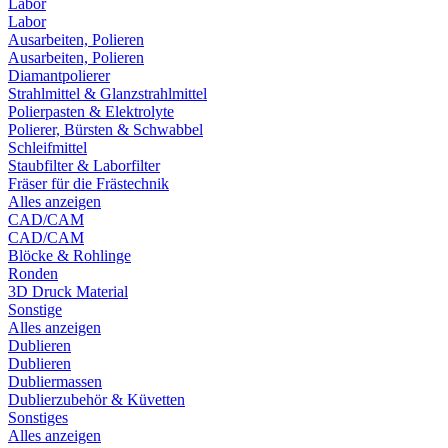
Labor
Labor
Ausarbeiten, Polieren
Ausarbeiten, Polieren
Diamantpolierer
Strahlmittel & Glanzstrahlmittel
Polierpasten & Elektrolyte
Polierer, Bürsten & Schwabbel
Schleifmittel
Staubfilter & Laborfilter
Fräser für die Frästechnik
Alles anzeigen
CAD/CAM
CAD/CAM
Blöcke & Rohlinge
Ronden
3D Druck Material
Sonstige
Alles anzeigen
Dublieren
Dublieren
Dubliermassen
Dublierzubehör & Küvetten
Sonstiges
Alles anzeigen