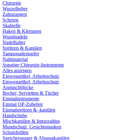
Chirurgie
Wurzelheber
Zahnzangen
Scheren
Skalpelle
Haken & Klemmen
Wundnadeln
Nadelhalter
Spritzen & Kanülen
Tamponadestopfer
Nahtmaterial
Sonstige Chirurgie-Instrumente
Alles anzeigen
Einwegartikel, Arbeitsschutz
Einwegartikel, Arbeitsschutz
Anmischblöcke
Becher, Servietten & Tücher
Einmalinstrumente
Einmal OP-Zubehör
Einmalspritzen & -kanülen
Handschuhe
Mischkanülen & Intraoraltips
Mundschutz, Gesichtsmasken
Schutzbrillen
Speichersauger & Absaugkanülen