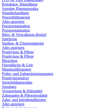
Retraktion, Blutstillung
Sonstige Pharmazeutika
Wundbehandlung
Wurzelfüllmaterial
Alles anzeigen
Praxisorganisation
Praxisorganisation
Büro- & Verwaltungs-Bedarf
Spielzeug
Studien- & Übungsmaterial
Alles anzeigen
Prophylaxe & Pflege
Prophylaxe & Pflege
Bleaching
Fluoridlacke & Gele
Mundspüllösungen
Polier- und Zahnreinigungspasten
Prophylaxepulver
Speicheldiagnostika
Sonstiges
Versiegelung & Hilfsmittel
Zahnpasten & Pflegeprodukte
Zahn- und Interdentalbürsten
Alles anzeigen