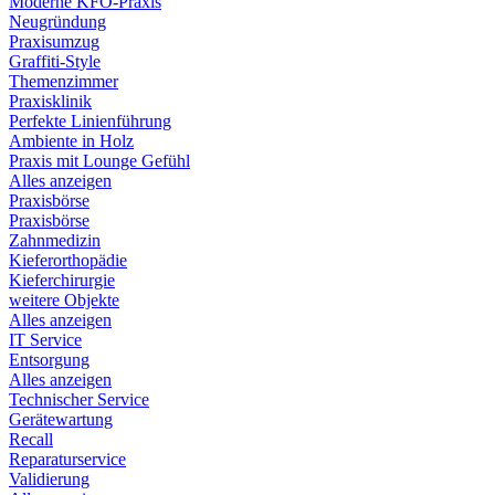
Moderne KFO-Praxis
Neugründung
Praxisumzug
Graffiti-Style
Themenzimmer
Praxisklinik
Perfekte Linienführung
Ambiente in Holz
Praxis mit Lounge Gefühl
Alles anzeigen
Praxisbörse
Praxisbörse
Zahnmedizin
Kieferorthopädie
Kieferchirurgie
weitere Objekte
Alles anzeigen
IT Service
Entsorgung
Alles anzeigen
Technischer Service
Gerätewartung
Recall
Reparaturservice
Validierung