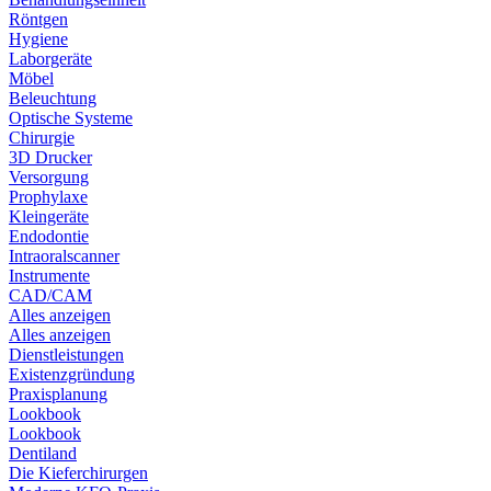
Röntgen
Hygiene
Laborgeräte
Möbel
Beleuchtung
Optische Systeme
Chirurgie
3D Drucker
Versorgung
Prophylaxe
Kleingeräte
Endodontie
Intraoralscanner
Instrumente
CAD/CAM
Alles anzeigen
Alles anzeigen
Dienstleistungen
Existenzgründung
Praxisplanung
Lookbook
Lookbook
Dentiland
Die Kieferchirurgen