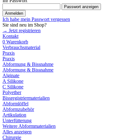
Ihr Passwort
Passwort anzeigen
Anmelden
Ich habe mein Passwort vergessen
Sie sind neu im Shop?
→ Jetzt registrieren
Kontakt
0
Warenkorb
Verbrauchsmaterial
Praxis
Praxis
Abformung & Bissnahme
Abformung & Bissnahme
Alginate
A Silikone
C Silikone
Polyether
Bissregistriermaterialien
Abformlöffel
Abformzubehör
Artikulation
Unterfütterung
Weitere Abformmaterialien
Alles anzeigen
Chirurgie