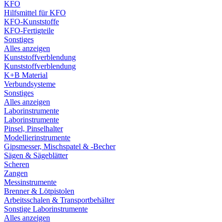
KFO
Hilfsmittel für KFO
KFO-Kunststoffe
KFO-Fertigteile
Sonstiges
Alles anzeigen
Kunststoffverblendung
Kunststoffverblendung
K+B Material
Verbundsysteme
Sonstiges
Alles anzeigen
Laborinstrumente
Laborinstrumente
Pinsel, Pinselhalter
Modellierinstrumente
Gipsmesser, Mischspatel & -Becher
Sägen & Sägeblätter
Scheren
Zangen
Messinstrumente
Brenner & Lötpistolen
Arbeitsschalen & Transportbehälter
Sonstige Laborinstrumente
Alles anzeigen