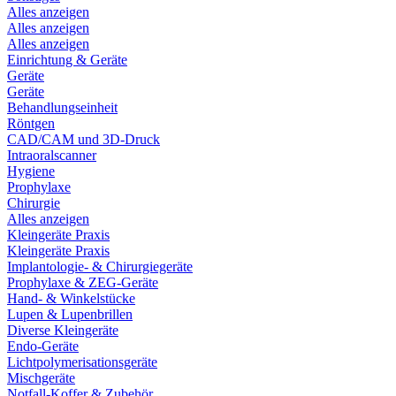
Alles anzeigen
Alles anzeigen
Alles anzeigen
Einrichtung & Geräte
Geräte
Geräte
Behandlungseinheit
Röntgen
CAD/CAM und 3D-Druck
Intraoralscanner
Hygiene
Prophylaxe
Chirurgie
Alles anzeigen
Kleingeräte Praxis
Kleingeräte Praxis
Implantologie- & Chirurgiegeräte
Prophylaxe & ZEG-Geräte
Hand- & Winkelstücke
Lupen & Lupenbrillen
Diverse Kleingeräte
Endo-Geräte
Lichtpolymerisationsgeräte
Mischgeräte
Notfall-Koffer & Zubehör