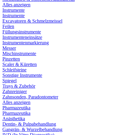
Alles anzeigen
Instrumente
Instrumente
Excavatoren & Schmelzmeissel
Feilen
Füllungsinstrumente
Instrumenteneinsätze
Instrumentenmarkierung
Messer
Mischinstrumente
Pinzetten
Scaler & Küretten
Schleifsteine
Sonstige Instrumente
Spiegel
Trays & Zubehör
Zahnreiniger
Zahnsonden, Paradontometer
Alles anzeigen
Pharmazeutika
Pharmazeutika
Anästhetika
Dentin- & Pulpabehandlung
Gangrän- & Wurzelbehandlung
IVD (In Vitro Diagnostika)