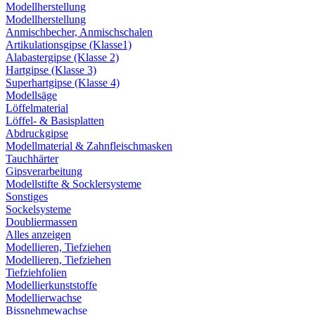
Modellherstellung
Modellherstellung
Anmischbecher, Anmischschalen
Artikulationsgipse (Klasse1)
Alabastergipse (Klasse 2)
Hartgipse (Klasse 3)
Superhartgipse (Klasse 4)
Modellsäge
Löffelmaterial
Löffel- & Basisplatten
Abdruckgipse
Modellmaterial & Zahnfleischmasken
Tauchhärter
Gipsverarbeitung
Modellstifte & Socklersysteme
Sonstiges
Sockelsysteme
Doubliermassen
Alles anzeigen
Modellieren, Tiefziehen
Modellieren, Tiefziehen
Tiefziehfolien
Modellierkunststoffe
Modellierwachse
Bissnehmewachse