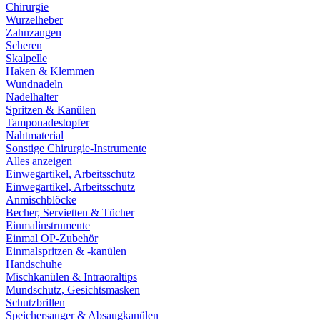
Chirurgie
Wurzelheber
Zahnzangen
Scheren
Skalpelle
Haken & Klemmen
Wundnadeln
Nadelhalter
Spritzen & Kanülen
Tamponadestopfer
Nahtmaterial
Sonstige Chirurgie-Instrumente
Alles anzeigen
Einwegartikel, Arbeitsschutz
Einwegartikel, Arbeitsschutz
Anmischblöcke
Becher, Servietten & Tücher
Einmalinstrumente
Einmal OP-Zubehör
Einmalspritzen & -kanülen
Handschuhe
Mischkanülen & Intraoraltips
Mundschutz, Gesichtsmasken
Schutzbrillen
Speichersauger & Absaugkanülen