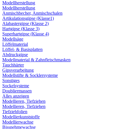
Modellherstellung
Modellherstellung
Anmischbecher, Anmischschalen
Artikulationsgipse (Klasse1)
Alabastergipse (Klasse 2)
Hartgipse (Klasse 3)
Superhartgipse (Klasse 4)
Modellsäge
Löffelmaterial
Löffel- & Basisplatten
Abdruckgipse
Modellmaterial & Zahnfleischmasken
Tauchhärter
Gipsverarbeitung
Modellstifte & Socklersysteme
Sonstiges
Sockelsysteme
Doubliermassen
Alles anzeigen
Modellieren, Tiefziehen
Modellieren, Tiefziehen
Tiefziehfolien
Modellierkunststoffe
Modellierwachse
Bissnehmewachse