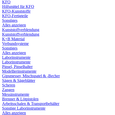
KFO
Hilfsmittel für KFO
KFO-Kunststoffe
KFO-Fertigteile
Sonstiges
Alles anzeigen
Kunststoffverblendung
Kunststoffverblendung
K+B Material
Verbundsysteme
Sonstiges
Alles anzeigen
Laborinstrumente
Laborinstrumente
Pinsel, Pinselhalter
Modellierinstrumente
Gipsmesser, Mischspatel & -Becher
Sägen & Sägeblätter
Scheren
Zangen
Messinstrumente
Brenner & Lötpistolen
Arbeitsschalen & Transportbehälter
Sonstige Laborinstrumente
Alles anzeigen