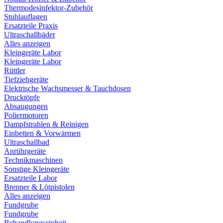
Thermodesinfektor-Zubehör
Stuhlauflagen
Ersatzteile Praxis
Ultraschallbäder
Alles anzeigen
Kleingeräte Labor
Kleingeräte Labor
Rüttler
Tiefziehgeräte
Elektrische Wachsmesser & Tauchdosen
Drucktöpfe
Absaugungen
Poliermotoren
Dampfstrahlen & Reinigen
Einbetten & Vorwärmen
Ultraschallbad
Anrührgeräte
Technikmaschinen
Sonstige Kleingeräte
Ersatzteile Labor
Brenner & Lötpistolen
Alles anzeigen
Fundgrube
Fundgrube
Behandlungseinheit