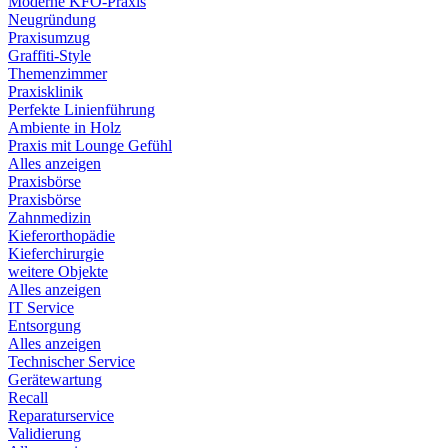
Moderne KFO-Praxis
Neugründung
Praxisumzug
Graffiti-Style
Themenzimmer
Praxisklinik
Perfekte Linienführung
Ambiente in Holz
Praxis mit Lounge Gefühl
Alles anzeigen
Praxisbörse
Praxisbörse
Zahnmedizin
Kieferorthopädie
Kieferchirurgie
weitere Objekte
Alles anzeigen
IT Service
Entsorgung
Alles anzeigen
Technischer Service
Gerätewartung
Recall
Reparaturservice
Validierung