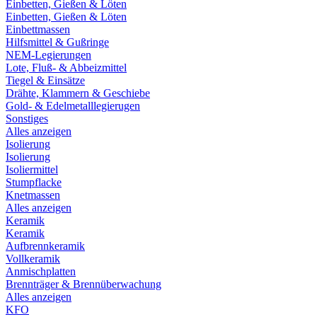
Einbetten, Gießen & Löten
Einbetten, Gießen & Löten
Einbettmassen
Hilfsmittel & Gußringe
NEM-Legierungen
Lote, Fluß- & Abbeizmittel
Tiegel & Einsätze
Drähte, Klammern & Geschiebe
Gold- & Edelmetalllegierugen
Sonstiges
Alles anzeigen
Isolierung
Isolierung
Isoliermittel
Stumpflacke
Knetmassen
Alles anzeigen
Keramik
Keramik
Aufbrennkeramik
Vollkeramik
Anmischplatten
Brennträger & Brennüberwachung
Alles anzeigen
KFO