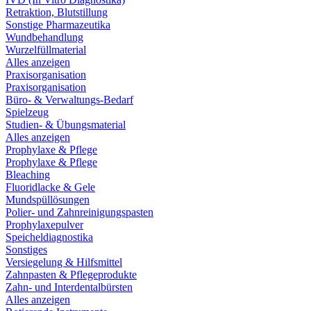
Retraktion, Blutstillung
Sonstige Pharmazeutika
Wundbehandlung
Wurzelfüllmaterial
Alles anzeigen
Praxisorganisation
Praxisorganisation
Büro- & Verwaltungs-Bedarf
Spielzeug
Studien- & Übungsmaterial
Alles anzeigen
Prophylaxe & Pflege
Prophylaxe & Pflege
Bleaching
Fluoridlacke & Gele
Mundspüllösungen
Polier- und Zahnreinigungspasten
Prophylaxepulver
Speicheldiagnostika
Sonstiges
Versiegelung & Hilfsmittel
Zahnpasten & Pflegeprodukte
Zahn- und Interdentalbürsten
Alles anzeigen