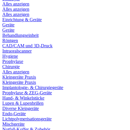
Alles anzeigen
Alles anzeigen
Alles anzeigen
Einrichtung & Geräte
Geräte
Geräte
Behandlungseinheit
Röntgen
CAD/CAM und 3D-Druck
Intraoralscanner
Hygiene
Prophylaxe
Chirurgie
Alles anzeigen
Kleingeräte Praxis
Kleingeräte Praxis
Implantologie- & Chirurgiegeräte
Prophylaxe & ZEG-Geräte
Hand- & Winkelstücke
Lupen & Lupenbrillen
Diverse Kleingeräte
Endo-Geräte
Lichtpolymerisationsgeräte
Mischgeräte
Notfall-Koffer & Zubehör