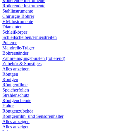
Rotierende Instrumente
Rotierende Instrumente
Stahlinstrumente
Chirurgie-Bohrer
HM-Instrumente
Diamanten
Schleifkörper
Schleifscheiben/Finierstreifen
Polierer
Mandrelle/Träger
Bohrerständer
Zahnreinigungsbürsten (rotierend)
Zubehör & Sonstiges
Alles anzeigen
Röntgen
Röntgen
Röntgenfilme
Speicherfolien
Strahlenschutz
Röntgenchemie
Halter
Röntgenzubehör
Röntgenfilm- und Sensorenhalter
Alles anzeigen
Alles anzeigen