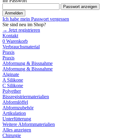
Ihr Passwort
Passwort anzeigen
Anmelden
Ich habe mein Passwort vergessen
Sie sind neu im Shop?
→ Jetzt registrieren
Kontakt
0
Warenkorb
Verbrauchsmaterial
Praxis
Praxis
Abformung & Bissnahme
Abformung & Bissnahme
Alginate
A Silikone
C Silikone
Polyether
Bissregistriermaterialien
Abformlöffel
Abformzubehör
Artikulation
Unterfütterung
Weitere Abformmaterialien
Alles anzeigen
Chirurgie