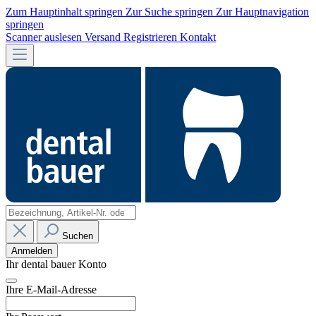
Zum Hauptinhalt springen
Zur Suche springen
Zur Hauptnavigation
springen
Scanner auslesen
Versand
Registrieren
Kontakt
Suchen
Anmelden
Ihr dental bauer Konto
Ihre E-Mail-Adresse