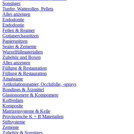
Sonstiges
Tupfer, Watterollen, Pellets
Alles anzeigen
Endodontie
Endodontie
Feilen & Reamer
Guttaperchaspitzen
Papierspitzen
Sealer & Zemente
Wurzelfüllmaterialien
Zubehör und Boxen
Alles anzeigen
Füllung & Restauration
Füllung & Restauration
Amalgame
Artikulationspapier, Occlufolie, -sprays
Bondings & Ätzmittel
Glasionomere & Kompomere
Kofferdam
Komposite
Matrizensysteme & Keile
Provisorische K + B Materialien
Stiftsysteme
Zemente
Zubehör & Sonstiges