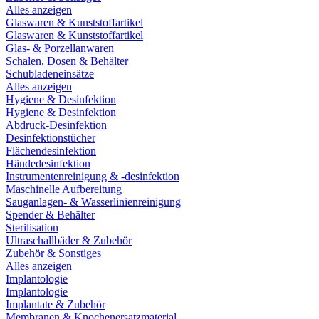
Alles anzeigen
Glaswaren & Kunststoffartikel
Glaswaren & Kunststoffartikel
Glas- & Porzellanwaren
Schalen, Dosen & Behälter
Schubladeneinsätze
Alles anzeigen
Hygiene & Desinfektion
Hygiene & Desinfektion
Abdruck-Desinfektion
Desinfektionstücher
Flächendesinfektion
Händedesinfektion
Instrumentenreinigung & -desinfektion
Maschinelle Aufbereitung
Sauganlagen- & Wasserlinienreinigung
Spender & Behälter
Sterilisation
Ultraschallbäder & Zubehör
Zubehör & Sonstiges
Alles anzeigen
Implantologie
Implantologie
Implantate & Zubehör
Membranen & Knochenersatzmaterial