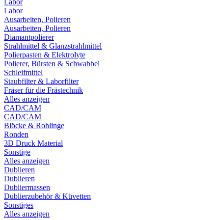
Labor
Labor
Ausarbeiten, Polieren
Ausarbeiten, Polieren
Diamantpolierer
Strahlmittel & Glanzstrahlmittel
Polierpasten & Elektrolyte
Polierer, Bürsten & Schwabbel
Schleifmittel
Staubfilter & Laborfilter
Fräser für die Frästechnik
Alles anzeigen
CAD/CAM
CAD/CAM
Blöcke & Rohlinge
Ronden
3D Druck Material
Sonstige
Alles anzeigen
Dublieren
Dublieren
Dubliermassen
Dublierzubehör & Küvetten
Sonstiges
Alles anzeigen