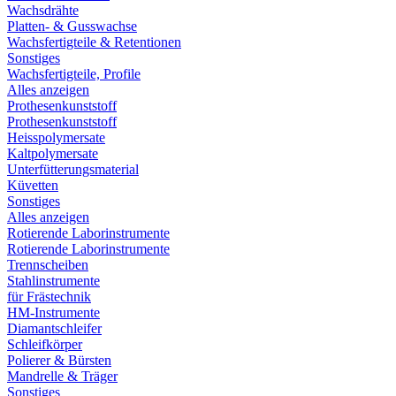
Wachsdrähte
Platten- & Gusswachse
Wachsfertigteile & Retentionen
Sonstiges
Wachsfertigteile, Profile
Alles anzeigen
Prothesenkunststoff
Prothesenkunststoff
Heisspolymersate
Kaltpolymersate
Unterfütterungsmaterial
Küvetten
Sonstiges
Alles anzeigen
Rotierende Laborinstrumente
Rotierende Laborinstrumente
Trennscheiben
Stahlinstrumente
für Frästechnik
HM-Instrumente
Diamantschleifer
Schleifkörper
Polierer & Bürsten
Mandrelle & Träger
Sonstiges