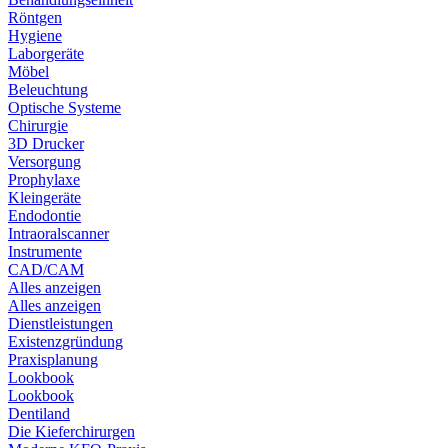
Röntgen
Hygiene
Laborgeräte
Möbel
Beleuchtung
Optische Systeme
Chirurgie
3D Drucker
Versorgung
Prophylaxe
Kleingeräte
Endodontie
Intraoralscanner
Instrumente
CAD/CAM
Alles anzeigen
Alles anzeigen
Dienstleistungen
Existenzgründung
Praxisplanung
Lookbook
Lookbook
Dentiland
Die Kieferchirurgen