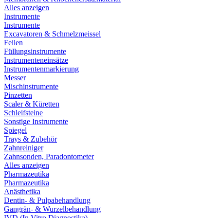
Alles anzeigen
Instrumente
Instrumente
Excavatoren & Schmelzmeissel
Feilen
Füllungsinstrumente
Instrumenteneinsätze
Instrumentenmarkierung
Messer
Mischinstrumente
Pinzetten
Scaler & Küretten
Schleifsteine
Sonstige Instrumente
Spiegel
Trays & Zubehör
Zahnreiniger
Zahnsonden, Paradontometer
Alles anzeigen
Pharmazeutika
Pharmazeutika
Anästhetika
Dentin- & Pulpabehandlung
Gangrän- & Wurzelbehandlung
IVD (In Vitro Diagnostika)