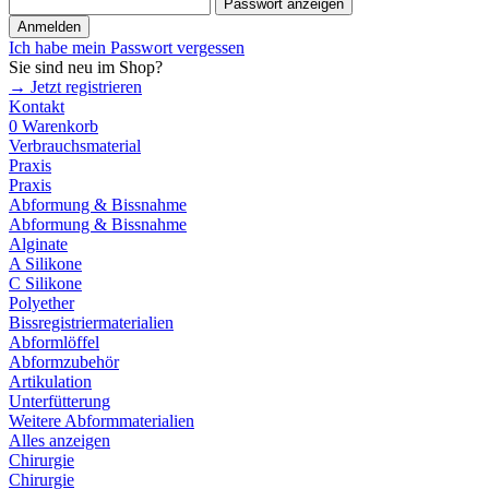
Passwort anzeigen
Anmelden
Ich habe mein Passwort vergessen
Sie sind neu im Shop?
→ Jetzt registrieren
Kontakt
0
Warenkorb
Verbrauchsmaterial
Praxis
Praxis
Abformung & Bissnahme
Abformung & Bissnahme
Alginate
A Silikone
C Silikone
Polyether
Bissregistriermaterialien
Abformlöffel
Abformzubehör
Artikulation
Unterfütterung
Weitere Abformmaterialien
Alles anzeigen
Chirurgie
Chirurgie