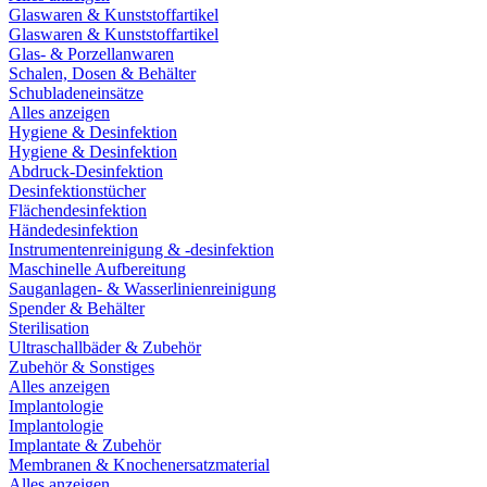
Glaswaren & Kunststoffartikel
Glaswaren & Kunststoffartikel
Glas- & Porzellanwaren
Schalen, Dosen & Behälter
Schubladeneinsätze
Alles anzeigen
Hygiene & Desinfektion
Hygiene & Desinfektion
Abdruck-Desinfektion
Desinfektionstücher
Flächendesinfektion
Händedesinfektion
Instrumentenreinigung & -desinfektion
Maschinelle Aufbereitung
Sauganlagen- & Wasserlinienreinigung
Spender & Behälter
Sterilisation
Ultraschallbäder & Zubehör
Zubehör & Sonstiges
Alles anzeigen
Implantologie
Implantologie
Implantate & Zubehör
Membranen & Knochenersatzmaterial
Alles anzeigen