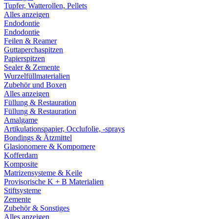
Tupfer, Watterollen, Pellets
Alles anzeigen
Endodontie
Endodontie
Feilen & Reamer
Guttaperchaspitzen
Papierspitzen
Sealer & Zemente
Wurzelfüllmaterialien
Zubehör und Boxen
Alles anzeigen
Füllung & Restauration
Füllung & Restauration
Amalgame
Artikulationspapier, Occlufolie, -sprays
Bondings & Ätzmittel
Glasionomere & Kompomere
Kofferdam
Komposite
Matrizensysteme & Keile
Provisorische K + B Materialien
Stiftsysteme
Zemente
Zubehör & Sonstiges
Alles anzeigen