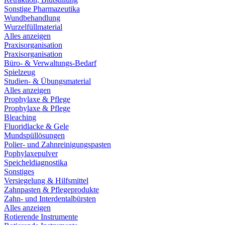
Sonstige Pharmazeutika
Wundbehandlung
Wurzelfüllmaterial
Alles anzeigen
Praxisorganisation
Praxisorganisation
Büro- & Verwaltungs-Bedarf
Spielzeug
Studien- & Übungsmaterial
Alles anzeigen
Prophylaxe & Pflege
Prophylaxe & Pflege
Bleaching
Fluoridlacke & Gele
Mundspüllösungen
Polier- und Zahnreinigungspasten
Pophylaxepulver
Speicheldiagnostika
Sonstiges
Versiegelung & Hilfsmittel
Zahnpasten & Pflegeprodukte
Zahn- und Interdentalbürsten
Alles anzeigen
Rotierende Instrumente