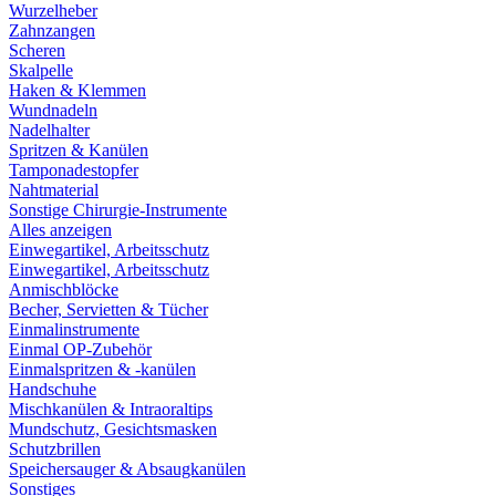
Wurzelheber
Zahnzangen
Scheren
Skalpelle
Haken & Klemmen
Wundnadeln
Nadelhalter
Spritzen & Kanülen
Tamponadestopfer
Nahtmaterial
Sonstige Chirurgie-Instrumente
Alles anzeigen
Einwegartikel, Arbeitsschutz
Einwegartikel, Arbeitsschutz
Anmischblöcke
Becher, Servietten & Tücher
Einmalinstrumente
Einmal OP-Zubehör
Einmalspritzen & -kanülen
Handschuhe
Mischkanülen & Intraoraltips
Mundschutz, Gesichtsmasken
Schutzbrillen
Speichersauger & Absaugkanülen
Sonstiges