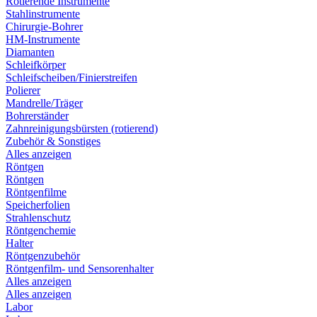
Rotierende Instrumente
Stahlinstrumente
Chirurgie-Bohrer
HM-Instrumente
Diamanten
Schleifkörper
Schleifscheiben/Finierstreifen
Polierer
Mandrelle/Träger
Bohrerständer
Zahnreinigungsbürsten (rotierend)
Zubehör & Sonstiges
Alles anzeigen
Röntgen
Röntgen
Röntgenfilme
Speicherfolien
Strahlenschutz
Röntgenchemie
Halter
Röntgenzubehör
Röntgenfilm- und Sensorenhalter
Alles anzeigen
Alles anzeigen
Labor