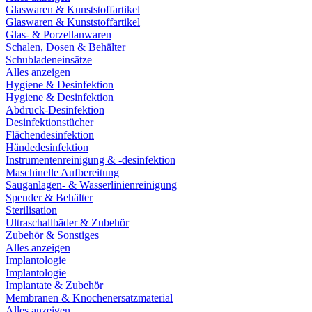
Glaswaren & Kunststoffartikel
Glaswaren & Kunststoffartikel
Glas- & Porzellanwaren
Schalen, Dosen & Behälter
Schubladeneinsätze
Alles anzeigen
Hygiene & Desinfektion
Hygiene & Desinfektion
Abdruck-Desinfektion
Desinfektionstücher
Flächendesinfektion
Händedesinfektion
Instrumentenreinigung & -desinfektion
Maschinelle Aufbereitung
Sauganlagen- & Wasserlinienreinigung
Spender & Behälter
Sterilisation
Ultraschallbäder & Zubehör
Zubehör & Sonstiges
Alles anzeigen
Implantologie
Implantologie
Implantate & Zubehör
Membranen & Knochenersatzmaterial
Alles anzeigen