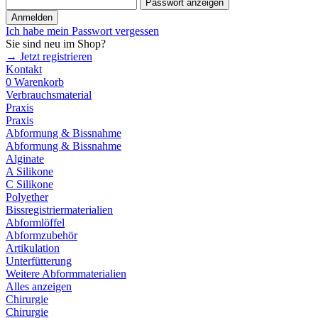
Passwort anzeigen
Anmelden
Ich habe mein Passwort vergessen
Sie sind neu im Shop?
→ Jetzt registrieren
Kontakt
0
Warenkorb
Verbrauchsmaterial
Praxis
Praxis
Abformung & Bissnahme
Abformung & Bissnahme
Alginate
A Silikone
C Silikone
Polyether
Bissregistriermaterialien
Abformlöffel
Abformzubehör
Artikulation
Unterfütterung
Weitere Abformmaterialien
Alles anzeigen
Chirurgie
Chirurgie