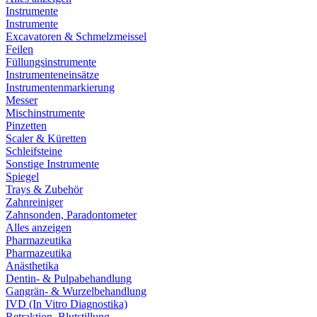
Instrumente
Instrumente
Excavatoren & Schmelzmeissel
Feilen
Füllungsinstrumente
Instrumenteneinsätze
Instrumentenmarkierung
Messer
Mischinstrumente
Pinzetten
Scaler & Küretten
Schleifsteine
Sonstige Instrumente
Spiegel
Trays & Zubehör
Zahnreiniger
Zahnsonden, Paradontometer
Alles anzeigen
Pharmazeutika
Pharmazeutika
Anästhetika
Dentin- & Pulpabehandlung
Gangrän- & Wurzelbehandlung
IVD (In Vitro Diagnostika)
Retraktion, Blutstillung