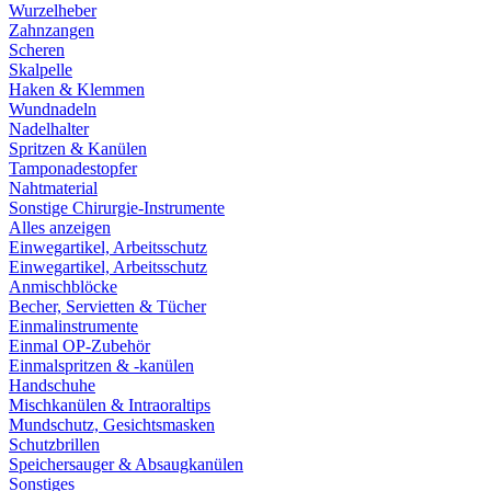
Wurzelheber
Zahnzangen
Scheren
Skalpelle
Haken & Klemmen
Wundnadeln
Nadelhalter
Spritzen & Kanülen
Tamponadestopfer
Nahtmaterial
Sonstige Chirurgie-Instrumente
Alles anzeigen
Einwegartikel, Arbeitsschutz
Einwegartikel, Arbeitsschutz
Anmischblöcke
Becher, Servietten & Tücher
Einmalinstrumente
Einmal OP-Zubehör
Einmalspritzen & -kanülen
Handschuhe
Mischkanülen & Intraoraltips
Mundschutz, Gesichtsmasken
Schutzbrillen
Speichersauger & Absaugkanülen
Sonstiges