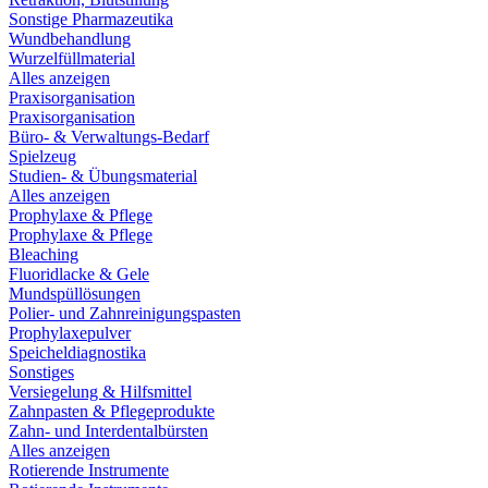
Sonstige Pharmazeutika
Wundbehandlung
Wurzelfüllmaterial
Alles anzeigen
Praxisorganisation
Praxisorganisation
Büro- & Verwaltungs-Bedarf
Spielzeug
Studien- & Übungsmaterial
Alles anzeigen
Prophylaxe & Pflege
Prophylaxe & Pflege
Bleaching
Fluoridlacke & Gele
Mundspüllösungen
Polier- und Zahnreinigungspasten
Prophylaxepulver
Speicheldiagnostika
Sonstiges
Versiegelung & Hilfsmittel
Zahnpasten & Pflegeprodukte
Zahn- und Interdentalbürsten
Alles anzeigen
Rotierende Instrumente