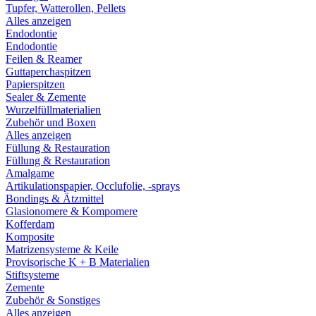
Tupfer, Watterollen, Pellets
Alles anzeigen
Endodontie
Endodontie
Feilen & Reamer
Guttaperchaspitzen
Papierspitzen
Sealer & Zemente
Wurzelfüllmaterialien
Zubehör und Boxen
Alles anzeigen
Füllung & Restauration
Füllung & Restauration
Amalgame
Artikulationspapier, Occlufolie, -sprays
Bondings & Ätzmittel
Glasionomere & Kompomere
Kofferdam
Komposite
Matrizensysteme & Keile
Provisorische K + B Materialien
Stiftsysteme
Zemente
Zubehör & Sonstiges
Alles anzeigen