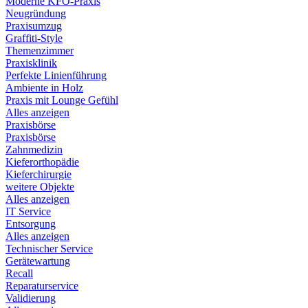
Moderne KFO-Praxis
Neugründung
Praxisumzug
Graffiti-Style
Themenzimmer
Praxisklinik
Perfekte Linienführung
Ambiente in Holz
Praxis mit Lounge Gefühl
Alles anzeigen
Praxisbörse
Praxisbörse
Zahnmedizin
Kieferorthopädie
Kieferchirurgie
weitere Objekte
Alles anzeigen
IT Service
Entsorgung
Alles anzeigen
Technischer Service
Gerätewartung
Recall
Reparaturservice
Validierung