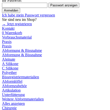
Ihr Passwort
Passwort anzeigen
Anmelden
Ich habe mein Passwort vergessen
Sie sind neu im Shop?
→ Jetzt registrieren
Kontakt
0
Warenkorb
Verbrauchsmaterial
Praxis
Praxis
Abformung & Bissnahme
Abformung & Bissnahme
Alginate
A Silikone
C Silikone
Polyether
Bissregistriermaterialien
Abformlöffel
Abformzubehör
Artikulation
Unterfütterung
Weitere Abformmaterialien
Alles anzeigen
Chirurgie