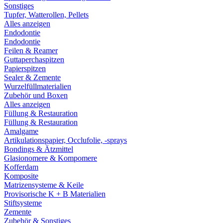
Sonstiges
Tupfer, Watterollen, Pellets
Alles anzeigen
Endodontie
Endodontie
Feilen & Reamer
Guttaperchaspitzen
Papierspitzen
Sealer & Zemente
Wurzelfüllmaterialien
Zubehör und Boxen
Alles anzeigen
Füllung & Restauration
Füllung & Restauration
Amalgame
Artikulationspapier, Occlufolie, -sprays
Bondings & Ätzmittel
Glasionomere & Kompomere
Kofferdam
Komposite
Matrizensysteme & Keile
Provisorische K + B Materialien
Stiftsysteme
Zemente
Zubehör & Sonstiges