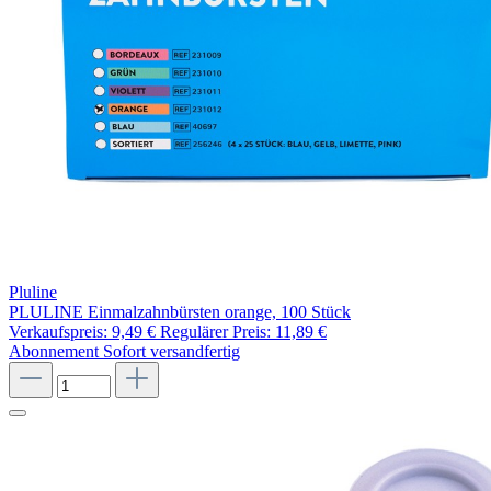
Pluline
PLULINE Einmalzahnbürsten orange, 100 Stück
Verkaufspreis:
9,49 €
Regulärer Preis:
11,89 €
Abonnement
Sofort versandfertig