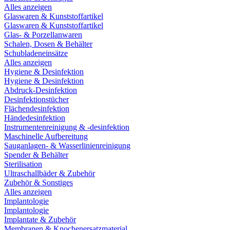
Alles anzeigen
Glaswaren & Kunststoffartikel
Glaswaren & Kunststoffartikel
Glas- & Porzellanwaren
Schalen, Dosen & Behälter
Schubladeneinsätze
Alles anzeigen
Hygiene & Desinfektion
Hygiene & Desinfektion
Abdruck-Desinfektion
Desinfektionstücher
Flächendesinfektion
Händedesinfektion
Instrumentenreinigung & -desinfektion
Maschinelle Aufbereitung
Sauganlagen- & Wasserlinienreinigung
Spender & Behälter
Sterilisation
Ultraschallbäder & Zubehör
Zubehör & Sonstiges
Alles anzeigen
Implantologie
Implantologie
Implantate & Zubehör
Membranen & Knochenersatzmaterial