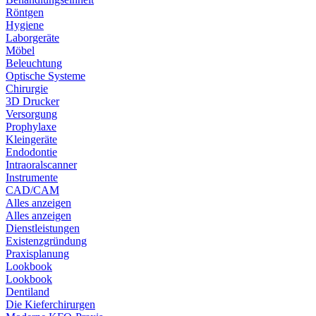
Röntgen
Hygiene
Laborgeräte
Möbel
Beleuchtung
Optische Systeme
Chirurgie
3D Drucker
Versorgung
Prophylaxe
Kleingeräte
Endodontie
Intraoralscanner
Instrumente
CAD/CAM
Alles anzeigen
Alles anzeigen
Dienstleistungen
Existenzgründung
Praxisplanung
Lookbook
Lookbook
Dentiland
Die Kieferchirurgen