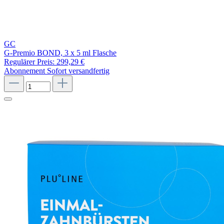
GC
G-Premio BOND, 3 x 5 ml Flasche
Regulärer Preis:
299,29 €
Abonnement
Sofort versandfertig