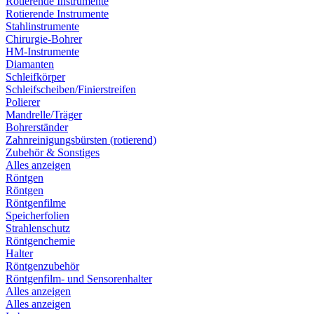
Rotierende Instrumente
Rotierende Instrumente
Stahlinstrumente
Chirurgie-Bohrer
HM-Instrumente
Diamanten
Schleifkörper
Schleifscheiben/Finierstreifen
Polierer
Mandrelle/Träger
Bohrerständer
Zahnreinigungsbürsten (rotierend)
Zubehör & Sonstiges
Alles anzeigen
Röntgen
Röntgen
Röntgenfilme
Speicherfolien
Strahlenschutz
Röntgenchemie
Halter
Röntgenzubehör
Röntgenfilm- und Sensorenhalter
Alles anzeigen
Alles anzeigen