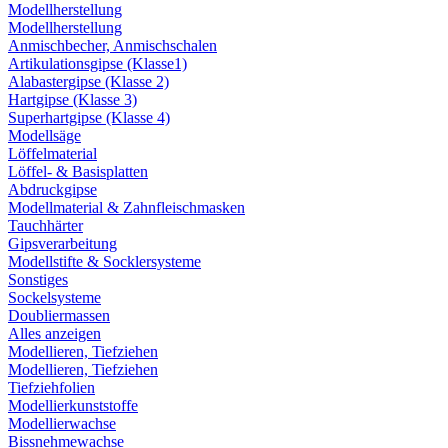
Modellherstellung
Modellherstellung
Anmischbecher, Anmischschalen
Artikulationsgipse (Klasse1)
Alabastergipse (Klasse 2)
Hartgipse (Klasse 3)
Superhartgipse (Klasse 4)
Modellsäge
Löffelmaterial
Löffel- & Basisplatten
Abdruckgipse
Modellmaterial & Zahnfleischmasken
Tauchhärter
Gipsverarbeitung
Modellstifte & Socklersysteme
Sonstiges
Sockelsysteme
Doubliermassen
Alles anzeigen
Modellieren, Tiefziehen
Modellieren, Tiefziehen
Tiefziehfolien
Modellierkunststoffe
Modellierwachse
Bissnehmewachse