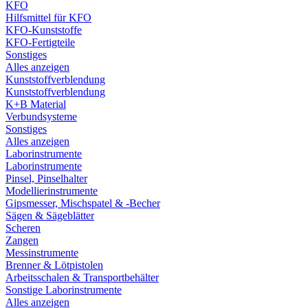
KFO
Hilfsmittel für KFO
KFO-Kunststoffe
KFO-Fertigteile
Sonstiges
Alles anzeigen
Kunststoffverblendung
Kunststoffverblendung
K+B Material
Verbundsysteme
Sonstiges
Alles anzeigen
Laborinstrumente
Laborinstrumente
Pinsel, Pinselhalter
Modellierinstrumente
Gipsmesser, Mischspatel & -Becher
Sägen & Sägeblätter
Scheren
Zangen
Messinstrumente
Brenner & Lötpistolen
Arbeitsschalen & Transportbehälter
Sonstige Laborinstrumente
Alles anzeigen