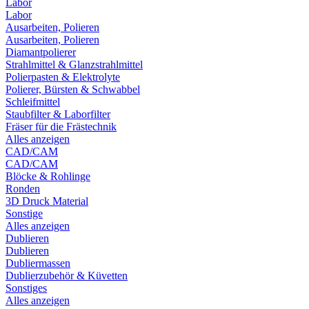
Labor
Labor
Ausarbeiten, Polieren
Ausarbeiten, Polieren
Diamantpolierer
Strahlmittel & Glanzstrahlmittel
Polierpasten & Elektrolyte
Polierer, Bürsten & Schwabbel
Schleifmittel
Staubfilter & Laborfilter
Fräser für die Frästechnik
Alles anzeigen
CAD/CAM
CAD/CAM
Blöcke & Rohlinge
Ronden
3D Druck Material
Sonstige
Alles anzeigen
Dublieren
Dublieren
Dubliermassen
Dublierzubehör & Küvetten
Sonstiges
Alles anzeigen