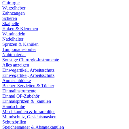
Chirurgie
Wurzelheber
Zahnzangen
Scheren
Skalpelle
Haken & Klemmen
Wundnadeln
Nadelhalter
Spritzen & Kanülen
Tamponadestopfer
Nahtmaterial
Sonstige Chirurgie-Instrumente
Alles anzeigen
Einwegartikel, Arbeitsschutz
Einwegartikel, Arbeitsschutz
Anmischblöcke
Becher, Servietten & Tücher
Einmalinstrumente
Einmal OP-Zubehör
Einmalspritzen & -kanülen
Handschuhe
Mischkanülen & Intraoraltips
Mundschutz, Gesichtsmasken
Schutzbrillen
Speichersauger & Absaugkanülen