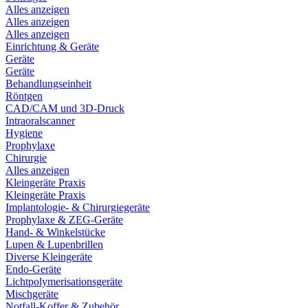
Alles anzeigen
Alles anzeigen
Alles anzeigen
Einrichtung & Geräte
Geräte
Geräte
Behandlungseinheit
Röntgen
CAD/CAM und 3D-Druck
Intraoralscanner
Hygiene
Prophylaxe
Chirurgie
Alles anzeigen
Kleingeräte Praxis
Kleingeräte Praxis
Implantologie- & Chirurgiegeräte
Prophylaxe & ZEG-Geräte
Hand- & Winkelstücke
Lupen & Lupenbrillen
Diverse Kleingeräte
Endo-Geräte
Lichtpolymerisationsgeräte
Mischgeräte
Notfall-Koffer & Zubehör