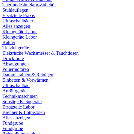
Thermodesinfektor-Zubehör
Stuhlauflagen
Ersatzteile Praxis
Ultraschallbäder
Alles anzeigen
Kleingeräte Labor
Kleingeräte Labor
Rüttler
Tiefziehgeräte
Elektrische Wachsmesser & Tauchdosen
Drucktöpfe
Absaugungen
Poliermotoren
Dampfstrahlen & Reinigen
Einbetten & Vorwärmen
Ultraschallbad
Anrührgeräte
Technikmaschinen
Sonstige Kleingeräte
Ersatzteile Labor
Brenner & Lötpistolen
Alles anzeigen
Fundgrube
Fundgrube
Behandlungseinheit