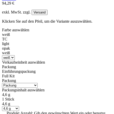
94,29 €
exkl. MwSt. zzgl.
Versand
Klicken Sie auf den Pfeil, um die Variante auszuwählen.
Farbe
auswählen
weiß
TC
light
opak
weiß
Verkaufseinheit
auswählen
Packung
Einführungspackung
Full Kit
Packung
Packungsinhalt
auswählen
4,6 g
1 Stück
4,6 g
Produkt Anzahl: Gib den gewünschten Wert ein oder benutze