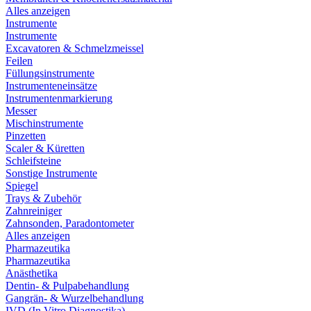
Alles anzeigen
Instrumente
Instrumente
Excavatoren & Schmelzmeissel
Feilen
Füllungsinstrumente
Instrumenteneinsätze
Instrumentenmarkierung
Messer
Mischinstrumente
Pinzetten
Scaler & Küretten
Schleifsteine
Sonstige Instrumente
Spiegel
Trays & Zubehör
Zahnreiniger
Zahnsonden, Paradontometer
Alles anzeigen
Pharmazeutika
Pharmazeutika
Anästhetika
Dentin- & Pulpabehandlung
Gangrän- & Wurzelbehandlung
IVD (In Vitro Diagnostika)