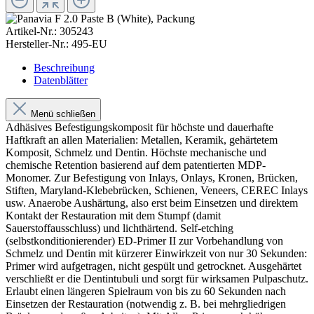
Artikel-Nr.:
305243
Hersteller-Nr.:
495-EU
Beschreibung
Datenblätter
Menü schließen
Adhäsives Befestigungskomposit für höchste und dauerhafte
Haftkraft an allen Materialien: Metallen, Keramik, gehärtetem
Komposit, Schmelz und Dentin. Höchste mechanische und
chemische Retention basierend auf dem patentierten MDP-
Monomer. Zur Befestigung von Inlays, Onlays, Kronen, Brücken,
Stiften, Maryland-Klebebrücken, Schienen, Veneers, CEREC Inlays
usw. Anaerobe Aushärtung, also erst beim Einsetzen und direktem
Kontakt der Restauration mit dem Stumpf (damit
Sauerstoffausschluss) und lichthärtend. Self-etching
(selbstkonditionierender) ED-Primer II zur Vorbehandlung von
Schmelz und Dentin mit kürzerer Einwirkzeit von nur 30 Sekunden:
Primer wird aufgetragen, nicht gespült und getrocknet. Ausgehärtet
verschließt er die Dentintubuli und sorgt für wirksamen Pulpaschutz.
Erlaubt einen längeren Spielraum von bis zu 60 Sekunden nach
Einsetzen der Restauration (notwendig z. B. bei mehrgliedrigen