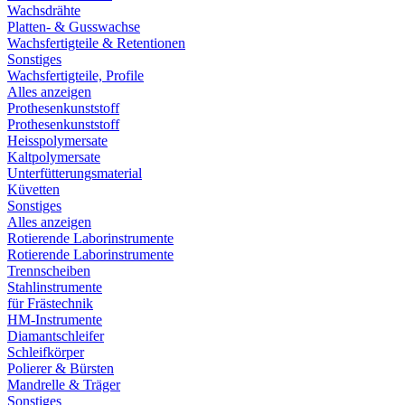
Wachsdrähte
Platten- & Gusswachse
Wachsfertigteile & Retentionen
Sonstiges
Wachsfertigteile, Profile
Alles anzeigen
Prothesenkunststoff
Prothesenkunststoff
Heisspolymersate
Kaltpolymersate
Unterfütterungsmaterial
Küvetten
Sonstiges
Alles anzeigen
Rotierende Laborinstrumente
Rotierende Laborinstrumente
Trennscheiben
Stahlinstrumente
für Frästechnik
HM-Instrumente
Diamantschleifer
Schleifkörper
Polierer & Bürsten
Mandrelle & Träger
Sonstiges