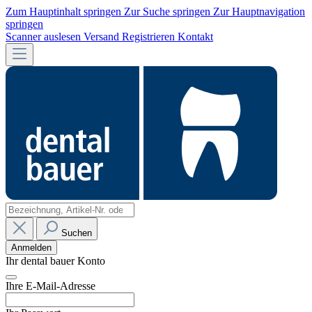
Zum Hauptinhalt springen
Zur Suche springen
Zur Hauptnavigation
springen
Scanner auslesen
Versand
Registrieren
Kontakt
Suchen
Anmelden
Ihr dental bauer Konto
Ihre E-Mail-Adresse