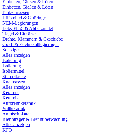
Einbetten, Gießen & Löten
Einbetten, Gießen & Löten
Einbettmassen
Hilfsmittel & Gußringe
NEM-Legierungen
Lote, Fluß- & Abbeizmittel
Tiegel & Einsätze
Drähte, Klammern & Geschiebe
Gold- & Edelmetalllegierugen
Sonstiges
Alles anzeigen
Isolierung
Isolierung
Isoliermittel
Stumpflacke
Knetmassen
Alles anzeigen
Keramik
Keramik
Aufbrennkeramik
Vollkeramik
Anmischplatten
Brennträger & Brennüberwachung
Alles anzeigen
KFO