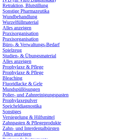
Retraktion, Blutstillung
Sonstige Pharmazeutika
Wundbehandlung
Wurzelfüllmaterial
Alles anzeigen
Praxisorganisation
Praxisorganisation
Büro- & Verwaltungs-Bedarf
Spielzeug
Studien- & Übungsmaterial
Alles anzeigen
Prophylaxe & Pflege
Prophylaxe & Pflege
Bleaching
Fluoridlacke & Gele
Mundspüllösungen
Polier- und Zahnreinigungspasten
Prophylaxepulver
Speicheldiagnostika
Sonstiges
Versiegelung & Hilfsmittel
Zahnpasten & Pflegeprodukte
Zahn- und Interdentalbürsten
Alles anzeigen