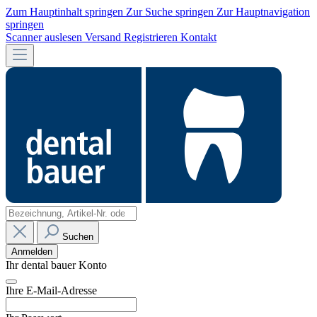
Zum Hauptinhalt springen
Zur Suche springen
Zur Hauptnavigation
springen
Scanner auslesen
Versand
Registrieren
Kontakt
Suchen
Anmelden
Ihr dental bauer Konto
Ihre E-Mail-Adresse