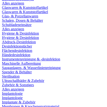
Alles anzeigen
Glaswaren & Kunststoffartikel
Glaswaren & Kunststoffartikel
Glas- & Porzellanwaren
Schalen, Dosen & Behälter
Schubladeneinsätze
Alles anzeigen
Hygiene & Desinfektion
Hygiene & Desinfektion
Abdruck-Desinfektion
Desinfektionstücher
Flächendesinfektion
Händedesinfektion
Instrumentenreinigung & -desinfektion
Maschinelle Aufbereitung
Sauganlagen- & Wasserlinienreinigung
Spender & Behälter
Sterilisation
Ultraschallbäder & Zubehör
Zubehör & Sonstiges
Alles anzeigen
Implantologie
Implantologie
Implantate & Zubehör
Membranen & Knochenersatzmaterial