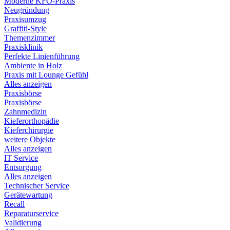
Moderne KFO-Praxis
Neugründung
Praxisumzug
Graffiti-Style
Themenzimmer
Praxisklinik
Perfekte Linienführung
Ambiente in Holz
Praxis mit Lounge Gefühl
Alles anzeigen
Praxisbörse
Praxisbörse
Zahnmedizin
Kieferorthopädie
Kieferchirurgie
weitere Objekte
Alles anzeigen
IT Service
Entsorgung
Alles anzeigen
Technischer Service
Gerätewartung
Recall
Reparaturservice
Validierung