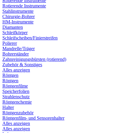
Rotierende Instrumente
Rotierende Instrumente
Stahlinstrumente
Chirurgie-Bohrer
HM-Instrumente
Diamanten
Schleifkörper
Schleifscheiben/Finierstreifen
Polierer
Mandrelle/Träger
Bohrerständer
Zahnreinigungsbürsten (rotierend)
Zubehör & Sonstiges
Alles anzeigen
Röntgen
Röntgen
Röntgenfilme
Speicherfolien
Strahlenschutz
Röntgenchemie
Halter
Röntgenzubehör
Röntgenfilm- und Sensorenhalter
Alles anzeigen
Alles anzeigen