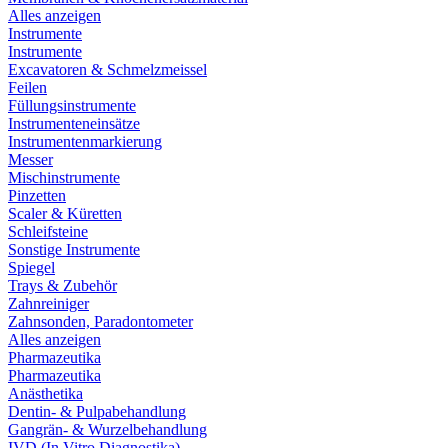
Alles anzeigen
Instrumente
Instrumente
Excavatoren & Schmelzmeissel
Feilen
Füllungsinstrumente
Instrumenteneinsätze
Instrumentenmarkierung
Messer
Mischinstrumente
Pinzetten
Scaler & Küretten
Schleifsteine
Sonstige Instrumente
Spiegel
Trays & Zubehör
Zahnreiniger
Zahnsonden, Paradontometer
Alles anzeigen
Pharmazeutika
Pharmazeutika
Anästhetika
Dentin- & Pulpabehandlung
Gangrän- & Wurzelbehandlung
IVD (In Vitro Diagnostika)