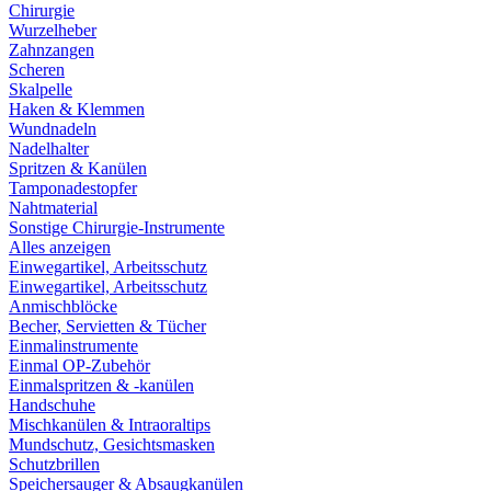
Chirurgie
Wurzelheber
Zahnzangen
Scheren
Skalpelle
Haken & Klemmen
Wundnadeln
Nadelhalter
Spritzen & Kanülen
Tamponadestopfer
Nahtmaterial
Sonstige Chirurgie-Instrumente
Alles anzeigen
Einwegartikel, Arbeitsschutz
Einwegartikel, Arbeitsschutz
Anmischblöcke
Becher, Servietten & Tücher
Einmalinstrumente
Einmal OP-Zubehör
Einmalspritzen & -kanülen
Handschuhe
Mischkanülen & Intraoraltips
Mundschutz, Gesichtsmasken
Schutzbrillen
Speichersauger & Absaugkanülen