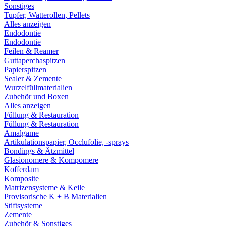
Sonstiges
Tupfer, Watterollen, Pellets
Alles anzeigen
Endodontie
Endodontie
Feilen & Reamer
Guttaperchaspitzen
Papierspitzen
Sealer & Zemente
Wurzelfüllmaterialien
Zubehör und Boxen
Alles anzeigen
Füllung & Restauration
Füllung & Restauration
Amalgame
Artikulationspapier, Occlufolie, -sprays
Bondings & Ätzmittel
Glasionomere & Kompomere
Kofferdam
Komposite
Matrizensysteme & Keile
Provisorische K + B Materialien
Stiftsysteme
Zemente
Zubehör & Sonstiges