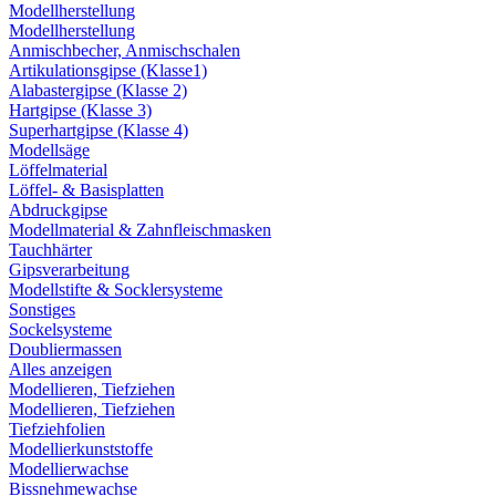
Modellherstellung
Modellherstellung
Anmischbecher, Anmischschalen
Artikulationsgipse (Klasse1)
Alabastergipse (Klasse 2)
Hartgipse (Klasse 3)
Superhartgipse (Klasse 4)
Modellsäge
Löffelmaterial
Löffel- & Basisplatten
Abdruckgipse
Modellmaterial & Zahnfleischmasken
Tauchhärter
Gipsverarbeitung
Modellstifte & Socklersysteme
Sonstiges
Sockelsysteme
Doubliermassen
Alles anzeigen
Modellieren, Tiefziehen
Modellieren, Tiefziehen
Tiefziehfolien
Modellierkunststoffe
Modellierwachse
Bissnehmewachse