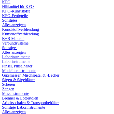
KFO
Hilfsmittel für KFO
KFO-Kunststoffe
KFO-Fertigteile
Sonstiges
Alles anzeigen
Kunststoffverblendung
Kunststoffverblendung
K+B Material
Verbundsysteme
Sonstiges
Alles anzeigen
Laborinstrumente
Laborinstrumente
Pinsel, Pinselhalter
Modellierinstrumente
Gipsmesser, Mischspatel & -Becher
Sägen & Sägeblätter
Scheren
Zangen
Messinstrumente
Brenner & Lötpistolen
Arbeitsschalen & Transportbehälter
Sonstige Laborinstrumente
Alles anzeigen