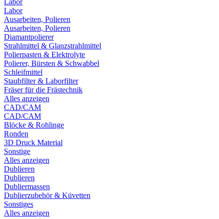
Labor
Labor
Ausarbeiten, Polieren
Ausarbeiten, Polieren
Diamantpolierer
Strahlmittel & Glanzstrahlmittel
Polierpasten & Elektrolyte
Polierer, Bürsten & Schwabbel
Schleifmittel
Staubfilter & Laborfilter
Fräser für die Frästechnik
Alles anzeigen
CAD/CAM
CAD/CAM
Blöcke & Rohlinge
Ronden
3D Druck Material
Sonstige
Alles anzeigen
Dublieren
Dublieren
Dubliermassen
Dublierzubehör & Küvetten
Sonstiges
Alles anzeigen