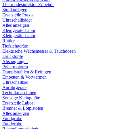
Thermodesinfektor-Zubehör
Stuhlauflagen
Ersatzteile Praxis
Ultraschallbäder
Alles anzeigen
Kleingeräte Labor
Kleingeräte Labor
Rüttler
Tiefziehgeräte
Elektrische Wachsmesser & Tauchdosen
Drucktöpfe
Absaugungen
Poliermotoren
Dampfstrahlen & Reinigen
Einbetten & Vorwärmen
Ultraschallbad
Anrührgeräte
Technikmaschinen
Sonstige Kleingeräte
Ersatzteile Labor
Brenner & Lötpistolen
Alles anzeigen
Fundgrube
Fundgrube
Behandlungseinheit