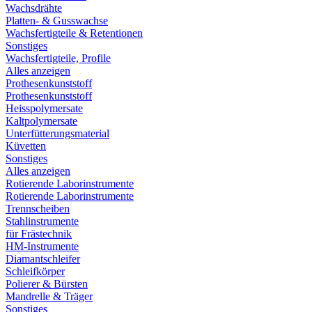
Wachsdrähte
Platten- & Gusswachse
Wachsfertigteile & Retentionen
Sonstiges
Wachsfertigteile, Profile
Alles anzeigen
Prothesenkunststoff
Prothesenkunststoff
Heisspolymersate
Kaltpolymersate
Unterfütterungsmaterial
Küvetten
Sonstiges
Alles anzeigen
Rotierende Laborinstrumente
Rotierende Laborinstrumente
Trennscheiben
Stahlinstrumente
für Frästechnik
HM-Instrumente
Diamantschleifer
Schleifkörper
Polierer & Bürsten
Mandrelle & Träger
Sonstiges