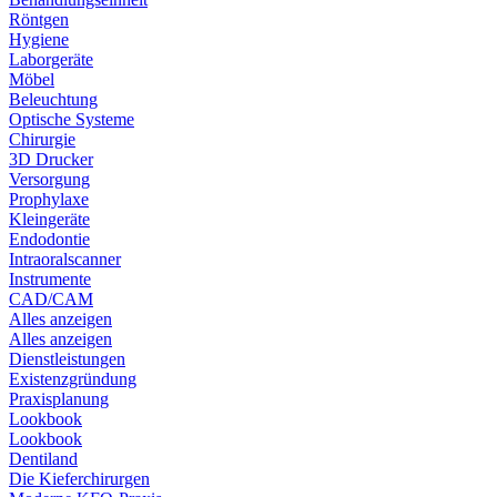
Röntgen
Hygiene
Laborgeräte
Möbel
Beleuchtung
Optische Systeme
Chirurgie
3D Drucker
Versorgung
Prophylaxe
Kleingeräte
Endodontie
Intraoralscanner
Instrumente
CAD/CAM
Alles anzeigen
Alles anzeigen
Dienstleistungen
Existenzgründung
Praxisplanung
Lookbook
Lookbook
Dentiland
Die Kieferchirurgen