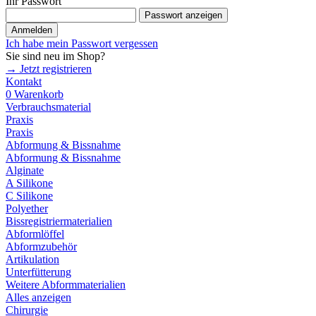
Ihr Passwort
Passwort anzeigen
Anmelden
Ich habe mein Passwort vergessen
Sie sind neu im Shop?
→ Jetzt registrieren
Kontakt
0
Warenkorb
Verbrauchsmaterial
Praxis
Praxis
Abformung & Bissnahme
Abformung & Bissnahme
Alginate
A Silikone
C Silikone
Polyether
Bissregistriermaterialien
Abformlöffel
Abformzubehör
Artikulation
Unterfütterung
Weitere Abformmaterialien
Alles anzeigen
Chirurgie