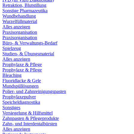
Retraktion, Blutstillung
Sonstige Pharmazeutika
Wundbehandlung
Wurzelfüllmaterial
Alles anzeigen
Praxisorganisation
Praxisorganisation
Büro- & Verwaltungs-Bedarf
Spielzeug
Studien- & Übungsmaterial
Alles anzeigen
Prophylaxe & Pflege
Prophylaxe & Pflege
Bleaching
Fluoridlacke & Gele
Mundspüllösungen
Polier- und Zahnreinigungspasten
Prophylaxepulver
Speicheldiagnostika
Sonstiges
Versiegelung & Hilfsmittel
Zahnpasten & Pflegeprodukte
Zahn- und Interdentalbürsten
Alles anzeigen