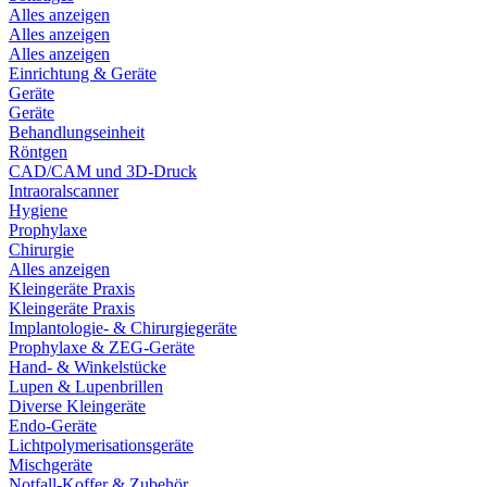
Alles anzeigen
Alles anzeigen
Alles anzeigen
Einrichtung & Geräte
Geräte
Geräte
Behandlungseinheit
Röntgen
CAD/CAM und 3D-Druck
Intraoralscanner
Hygiene
Prophylaxe
Chirurgie
Alles anzeigen
Kleingeräte Praxis
Kleingeräte Praxis
Implantologie- & Chirurgiegeräte
Prophylaxe & ZEG-Geräte
Hand- & Winkelstücke
Lupen & Lupenbrillen
Diverse Kleingeräte
Endo-Geräte
Lichtpolymerisationsgeräte
Mischgeräte
Notfall-Koffer & Zubehör