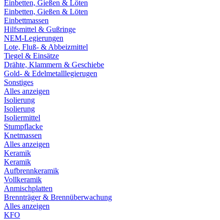
Einbetten, Gießen & Löten
Einbetten, Gießen & Löten
Einbettmassen
Hilfsmittel & Gußringe
NEM-Legierungen
Lote, Fluß- & Abbeizmittel
Tiegel & Einsätze
Drähte, Klammern & Geschiebe
Gold- & Edelmetalllegierugen
Sonstiges
Alles anzeigen
Isolierung
Isolierung
Isoliermittel
Stumpflacke
Knetmassen
Alles anzeigen
Keramik
Keramik
Aufbrennkeramik
Vollkeramik
Anmischplatten
Brennträger & Brennüberwachung
Alles anzeigen
KFO