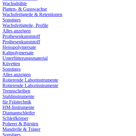
Wachsdrähte
Platten- & Gusswachse
Wachsfertigteile & Retentionen
Sonstiges
Wachsfertigteile, Profile
Alles anzeigen
Prothesenkunststoff
Prothesenkunststoff
Heisspolymersate
Kaltpolymersate
Unterfütterungsmaterial
Küvetten
Sonstiges
Alles anzeigen
Rotierende Laborinstrumente
Rotierende Laborinstrumente
Trennscheiben
Stahlinstrumente
für Frästechnik
HM-Instrumente
Diamantschleifer
Schleifkörper
Polierer & Bürsten
Mandrelle & Träger
Sonstiges