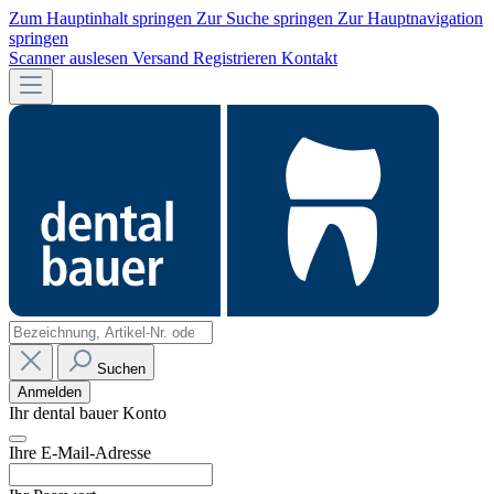
Zum Hauptinhalt springen
Zur Suche springen
Zur Hauptnavigation
springen
Scanner auslesen
Versand
Registrieren
Kontakt
Suchen
Anmelden
Ihr dental bauer Konto
Ihre E-Mail-Adresse