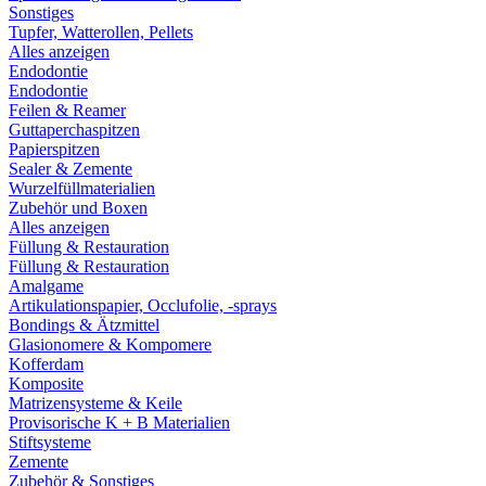
Sonstiges
Tupfer, Watterollen, Pellets
Alles anzeigen
Endodontie
Endodontie
Feilen & Reamer
Guttaperchaspitzen
Papierspitzen
Sealer & Zemente
Wurzelfüllmaterialien
Zubehör und Boxen
Alles anzeigen
Füllung & Restauration
Füllung & Restauration
Amalgame
Artikulationspapier, Occlufolie, -sprays
Bondings & Ätzmittel
Glasionomere & Kompomere
Kofferdam
Komposite
Matrizensysteme & Keile
Provisorische K + B Materialien
Stiftsysteme
Zemente
Zubehör & Sonstiges