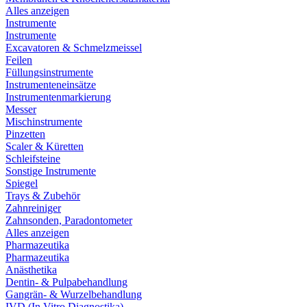
Alles anzeigen
Instrumente
Instrumente
Excavatoren & Schmelzmeissel
Feilen
Füllungsinstrumente
Instrumenteneinsätze
Instrumentenmarkierung
Messer
Mischinstrumente
Pinzetten
Scaler & Küretten
Schleifsteine
Sonstige Instrumente
Spiegel
Trays & Zubehör
Zahnreiniger
Zahnsonden, Paradontometer
Alles anzeigen
Pharmazeutika
Pharmazeutika
Anästhetika
Dentin- & Pulpabehandlung
Gangrän- & Wurzelbehandlung
IVD (In Vitro Diagnostika)