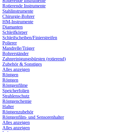
Rotierende Instrumente
Rotierende Instrumente
Stahlinstrumente
Chirurgie-Bohrer
HM-Instrumente
Diamanten
Schleifkörper
Schleifscheiben/Finierstreifen
Polierer
Mandrelle/Träger
Bohrerständer
Zahnreinigungsbürsten (rotierend)
Zubehör & Sonstiges
Alles anzeigen
Röntgen
Röntgen
Röntgenfilme
Speicherfolien
Strahlenschutz
Röntgenchemie
Halter
Röntgenzubehör
Röntgenfilm- und Sensorenhalter
Alles anzeigen
Alles anzeigen