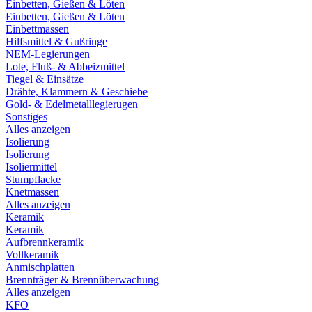
Einbetten, Gießen & Löten
Einbetten, Gießen & Löten
Einbettmassen
Hilfsmittel & Gußringe
NEM-Legierungen
Lote, Fluß- & Abbeizmittel
Tiegel & Einsätze
Drähte, Klammern & Geschiebe
Gold- & Edelmetalllegierugen
Sonstiges
Alles anzeigen
Isolierung
Isolierung
Isoliermittel
Stumpflacke
Knetmassen
Alles anzeigen
Keramik
Keramik
Aufbrennkeramik
Vollkeramik
Anmischplatten
Brennträger & Brennüberwachung
Alles anzeigen
KFO