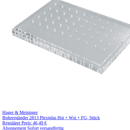
Hager & Meisinger
Bohrerständer 2813 Plexiglas Hst + Wst + FG, Stück
Regulärer Preis:
46,49 €
Abonnement
Sofort versandfertig