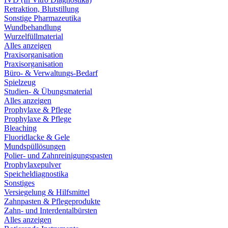
Retraktion, Blutstillung
Sonstige Pharmazeutika
Wundbehandlung
Wurzelfüllmaterial
Alles anzeigen
Praxisorganisation
Praxisorganisation
Büro- & Verwaltungs-Bedarf
Spielzeug
Studien- & Übungsmaterial
Alles anzeigen
Prophylaxe & Pflege
Prophylaxe & Pflege
Bleaching
Fluoridlacke & Gele
Mundspüllösungen
Polier- und Zahnreinigungspasten
Prophylaxepulver
Speicheldiagnostika
Sonstiges
Versiegelung & Hilfsmittel
Zahnpasten & Pflegeprodukte
Zahn- und Interdentalbürsten
Alles anzeigen