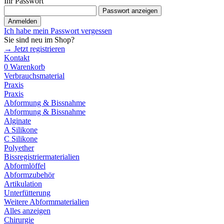
Ihr Passwort
Passwort anzeigen
Anmelden
Ich habe mein Passwort vergessen
Sie sind neu im Shop?
→ Jetzt registrieren
Kontakt
0
Warenkorb
Verbrauchsmaterial
Praxis
Praxis
Abformung & Bissnahme
Abformung & Bissnahme
Alginate
A Silikone
C Silikone
Polyether
Bissregistriermaterialien
Abformlöffel
Abformzubehör
Artikulation
Unterfütterung
Weitere Abformmaterialien
Alles anzeigen
Chirurgie