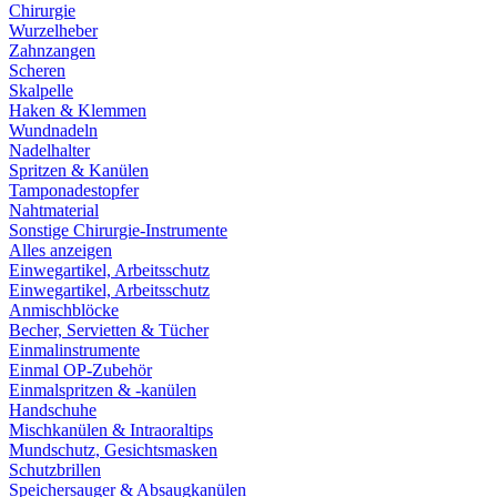
Chirurgie
Wurzelheber
Zahnzangen
Scheren
Skalpelle
Haken & Klemmen
Wundnadeln
Nadelhalter
Spritzen & Kanülen
Tamponadestopfer
Nahtmaterial
Sonstige Chirurgie-Instrumente
Alles anzeigen
Einwegartikel, Arbeitsschutz
Einwegartikel, Arbeitsschutz
Anmischblöcke
Becher, Servietten & Tücher
Einmalinstrumente
Einmal OP-Zubehör
Einmalspritzen & -kanülen
Handschuhe
Mischkanülen & Intraoraltips
Mundschutz, Gesichtsmasken
Schutzbrillen
Speichersauger & Absaugkanülen