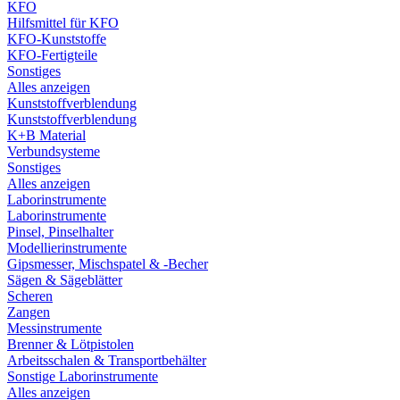
KFO
Hilfsmittel für KFO
KFO-Kunststoffe
KFO-Fertigteile
Sonstiges
Alles anzeigen
Kunststoffverblendung
Kunststoffverblendung
K+B Material
Verbundsysteme
Sonstiges
Alles anzeigen
Laborinstrumente
Laborinstrumente
Pinsel, Pinselhalter
Modellierinstrumente
Gipsmesser, Mischspatel & -Becher
Sägen & Sägeblätter
Scheren
Zangen
Messinstrumente
Brenner & Lötpistolen
Arbeitsschalen & Transportbehälter
Sonstige Laborinstrumente
Alles anzeigen