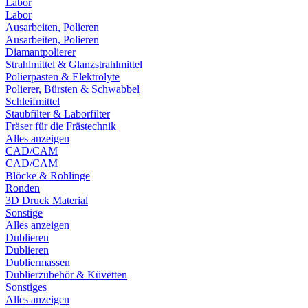
Labor
Labor
Ausarbeiten, Polieren
Ausarbeiten, Polieren
Diamantpolierer
Strahlmittel & Glanzstrahlmittel
Polierpasten & Elektrolyte
Polierer, Bürsten & Schwabbel
Schleifmittel
Staubfilter & Laborfilter
Fräser für die Frästechnik
Alles anzeigen
CAD/CAM
CAD/CAM
Blöcke & Rohlinge
Ronden
3D Druck Material
Sonstige
Alles anzeigen
Dublieren
Dublieren
Dubliermassen
Dublierzubehör & Küvetten
Sonstiges
Alles anzeigen