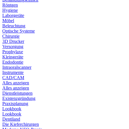
Röntgen
Hygiene
Laborgeräte
Möbel
Beleuchtung
Optische Systeme
Chirurgie
3D Drucker
Versorgung
Prophylaxe
Kleingeräte
Endodontie
Intraoralscanner
Instrumente
CAD/CAM
Alles anzeigen
Alles anzeigen
Dienstleistungen
Existenzgründung
Praxisplanung
Lookbook
Lookbook
Dentiland
Die Kieferchirurgen