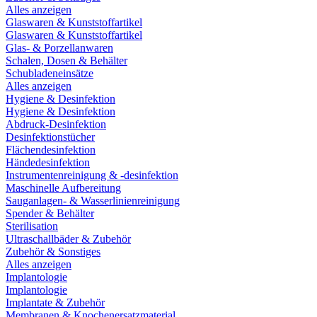
Alles anzeigen
Glaswaren & Kunststoffartikel
Glaswaren & Kunststoffartikel
Glas- & Porzellanwaren
Schalen, Dosen & Behälter
Schubladeneinsätze
Alles anzeigen
Hygiene & Desinfektion
Hygiene & Desinfektion
Abdruck-Desinfektion
Desinfektionstücher
Flächendesinfektion
Händedesinfektion
Instrumentenreinigung & -desinfektion
Maschinelle Aufbereitung
Sauganlagen- & Wasserlinienreinigung
Spender & Behälter
Sterilisation
Ultraschallbäder & Zubehör
Zubehör & Sonstiges
Alles anzeigen
Implantologie
Implantologie
Implantate & Zubehör
Membranen & Knochenersatzmaterial