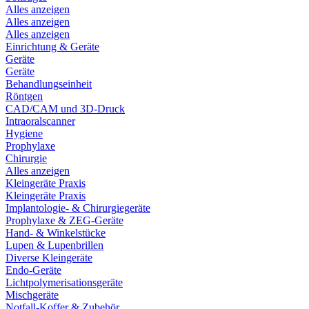
Alles anzeigen
Alles anzeigen
Alles anzeigen
Einrichtung & Geräte
Geräte
Geräte
Behandlungseinheit
Röntgen
CAD/CAM und 3D-Druck
Intraoralscanner
Hygiene
Prophylaxe
Chirurgie
Alles anzeigen
Kleingeräte Praxis
Kleingeräte Praxis
Implantologie- & Chirurgiegeräte
Prophylaxe & ZEG-Geräte
Hand- & Winkelstücke
Lupen & Lupenbrillen
Diverse Kleingeräte
Endo-Geräte
Lichtpolymerisationsgeräte
Mischgeräte
Notfall-Koffer & Zubehör