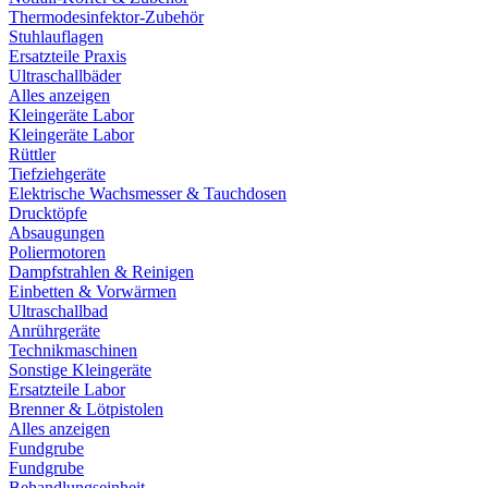
Thermodesinfektor-Zubehör
Stuhlauflagen
Ersatzteile Praxis
Ultraschallbäder
Alles anzeigen
Kleingeräte Labor
Kleingeräte Labor
Rüttler
Tiefziehgeräte
Elektrische Wachsmesser & Tauchdosen
Drucktöpfe
Absaugungen
Poliermotoren
Dampfstrahlen & Reinigen
Einbetten & Vorwärmen
Ultraschallbad
Anrührgeräte
Technikmaschinen
Sonstige Kleingeräte
Ersatzteile Labor
Brenner & Lötpistolen
Alles anzeigen
Fundgrube
Fundgrube
Behandlungseinheit