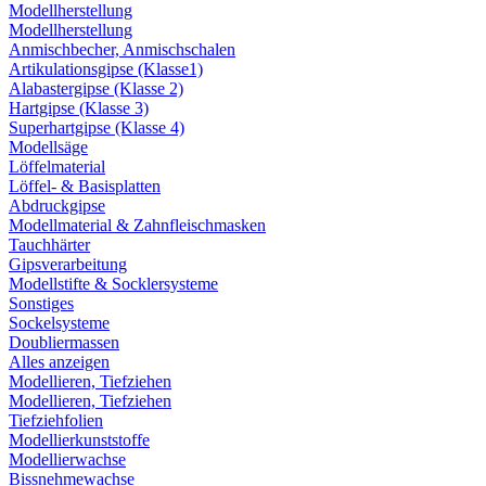
Modellherstellung
Modellherstellung
Anmischbecher, Anmischschalen
Artikulationsgipse (Klasse1)
Alabastergipse (Klasse 2)
Hartgipse (Klasse 3)
Superhartgipse (Klasse 4)
Modellsäge
Löffelmaterial
Löffel- & Basisplatten
Abdruckgipse
Modellmaterial & Zahnfleischmasken
Tauchhärter
Gipsverarbeitung
Modellstifte & Socklersysteme
Sonstiges
Sockelsysteme
Doubliermassen
Alles anzeigen
Modellieren, Tiefziehen
Modellieren, Tiefziehen
Tiefziehfolien
Modellierkunststoffe
Modellierwachse
Bissnehmewachse