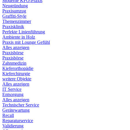
Moderne KFO-Praxis
Neugründung
Praxisumzug
Graffiti-Style
Themenzimmer
Praxisklinik
Perfekte Linienführung
Ambiente in Holz
Praxis mit Lounge Gefühl
Alles anzeigen
Praxisbörse
Praxisbörse
Zahnmedizin
Kieferorthopädie
Kieferchirurgie
weitere Objekte
Alles anzeigen
IT Service
Entsorgung
Alles anzeigen
Technischer Service
Gerätewartung
Recall
Reparaturservice
Validierung