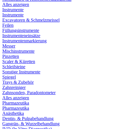
Alles anzeigen
Instrumente
Instrumente
Excavatoren & Schmelzmeissel
Feilen
Füllungsinstrumente
Instrumenteneinsätze
Instrumentenmarkierung
Messer
Mischinstrumente
Pinzetten
Scaler & Küretten
Schleifsteine
Sonstige Instrumente
Spiegel
Trays & Zubehör
Zahnreiniger
Zahnsonden, Paradontometer
Alles anzeigen
Pharmazeutika
Pharmazeutika
Anästhetika
Dentin- & Pulpabehandlung
Gangrän- & Wurzelbehandlung
IVD (In Vitro Diagnostika)