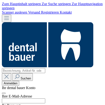
Zum Hauptinhalt springen
Zur Suche springen
Zur Hauptnavigation
springen
Scanner auslesen
Versand
Registrieren
Kontakt
Suchen
Anmelden
Ihr dental bauer Konto
Ihre E-Mail-Adresse