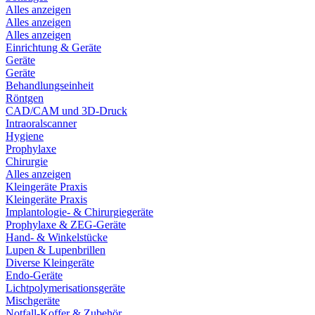
Alles anzeigen
Alles anzeigen
Alles anzeigen
Einrichtung & Geräte
Geräte
Geräte
Behandlungseinheit
Röntgen
CAD/CAM und 3D-Druck
Intraoralscanner
Hygiene
Prophylaxe
Chirurgie
Alles anzeigen
Kleingeräte Praxis
Kleingeräte Praxis
Implantologie- & Chirurgiegeräte
Prophylaxe & ZEG-Geräte
Hand- & Winkelstücke
Lupen & Lupenbrillen
Diverse Kleingeräte
Endo-Geräte
Lichtpolymerisationsgeräte
Mischgeräte
Notfall-Koffer & Zubehör