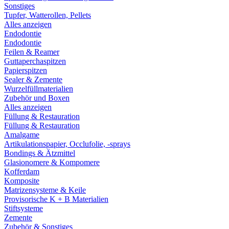
Sonstiges
Tupfer, Watterollen, Pellets
Alles anzeigen
Endodontie
Endodontie
Feilen & Reamer
Guttaperchaspitzen
Papierspitzen
Sealer & Zemente
Wurzelfüllmaterialien
Zubehör und Boxen
Alles anzeigen
Füllung & Restauration
Füllung & Restauration
Amalgame
Artikulationspapier, Occlufolie, -sprays
Bondings & Ätzmittel
Glasionomere & Kompomere
Kofferdam
Komposite
Matrizensysteme & Keile
Provisorische K + B Materialien
Stiftsysteme
Zemente
Zubehör & Sonstiges