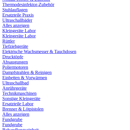
Thermodesinfektor-Zubehör
Stuhlauflagen
Ersatzteile Praxis
Ultraschallbäder
Alles anzeigen
Kleingeräte Labor
Kleingeräte Labor
Rüttler
Tiefziehgeräte
Elektrische Wachsmesser & Tauchdosen
Drucktöpfe
Absaugungen
Poliermotoren
Dampfstrahlen & Reinigen
Einbetten & Vorwärmen
Ultraschallbad
Anrührgeräte
Technikmaschinen
Sonstige Kleingeräte
Ersatzteile Labor
Brenner & Lötpistolen
Alles anzeigen
Fundgrube
Fundgrube
Behandlungseinheit