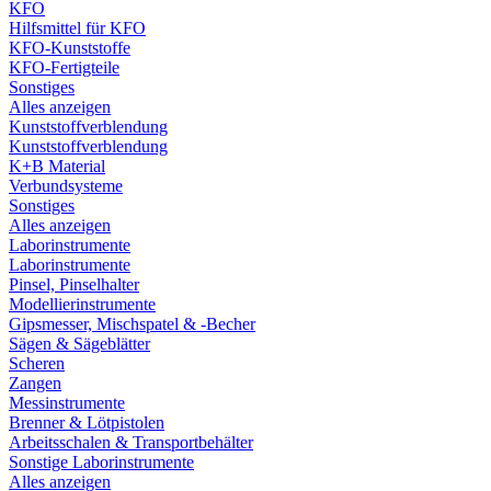
KFO
Hilfsmittel für KFO
KFO-Kunststoffe
KFO-Fertigteile
Sonstiges
Alles anzeigen
Kunststoffverblendung
Kunststoffverblendung
K+B Material
Verbundsysteme
Sonstiges
Alles anzeigen
Laborinstrumente
Laborinstrumente
Pinsel, Pinselhalter
Modellierinstrumente
Gipsmesser, Mischspatel & -Becher
Sägen & Sägeblätter
Scheren
Zangen
Messinstrumente
Brenner & Lötpistolen
Arbeitsschalen & Transportbehälter
Sonstige Laborinstrumente
Alles anzeigen