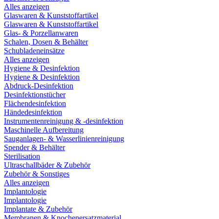
Alles anzeigen
Glaswaren & Kunststoffartikel
Glaswaren & Kunststoffartikel
Glas- & Porzellanwaren
Schalen, Dosen & Behälter
Schubladeneinsätze
Alles anzeigen
Hygiene & Desinfektion
Hygiene & Desinfektion
Abdruck-Desinfektion
Desinfektionstücher
Flächendesinfektion
Händedesinfektion
Instrumentenreinigung & -desinfektion
Maschinelle Aufbereitung
Sauganlagen- & Wasserlinienreinigung
Spender & Behälter
Sterilisation
Ultraschallbäder & Zubehör
Zubehör & Sonstiges
Alles anzeigen
Implantologie
Implantologie
Implantate & Zubehör
Membranen & Knochenersatzmaterial