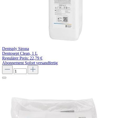
Dentsply Sirona
Dentosept Clean, 1 L
Regulärer Preis:
22,79 €
Abonnement
Sofort versandfertig