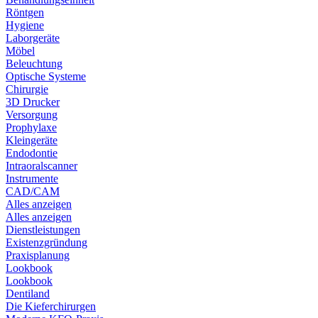
Röntgen
Hygiene
Laborgeräte
Möbel
Beleuchtung
Optische Systeme
Chirurgie
3D Drucker
Versorgung
Prophylaxe
Kleingeräte
Endodontie
Intraoralscanner
Instrumente
CAD/CAM
Alles anzeigen
Alles anzeigen
Dienstleistungen
Existenzgründung
Praxisplanung
Lookbook
Lookbook
Dentiland
Die Kieferchirurgen