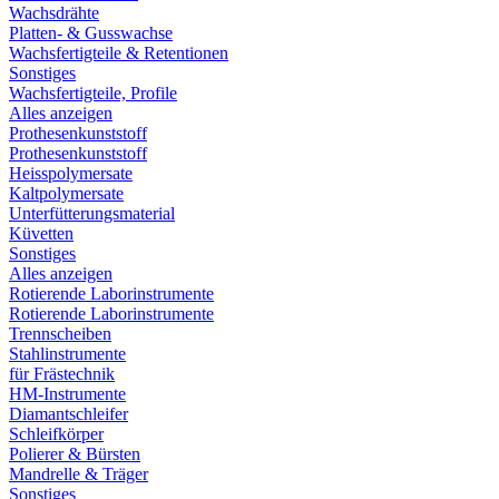
Wachsdrähte
Platten- & Gusswachse
Wachsfertigteile & Retentionen
Sonstiges
Wachsfertigteile, Profile
Alles anzeigen
Prothesenkunststoff
Prothesenkunststoff
Heisspolymersate
Kaltpolymersate
Unterfütterungsmaterial
Küvetten
Sonstiges
Alles anzeigen
Rotierende Laborinstrumente
Rotierende Laborinstrumente
Trennscheiben
Stahlinstrumente
für Frästechnik
HM-Instrumente
Diamantschleifer
Schleifkörper
Polierer & Bürsten
Mandrelle & Träger
Sonstiges