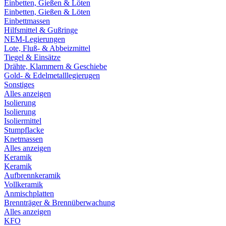
Einbetten, Gießen & Löten
Einbetten, Gießen & Löten
Einbettmassen
Hilfsmittel & Gußringe
NEM-Legierungen
Lote, Fluß- & Abbeizmittel
Tiegel & Einsätze
Drähte, Klammern & Geschiebe
Gold- & Edelmetalllegierugen
Sonstiges
Alles anzeigen
Isolierung
Isolierung
Isoliermittel
Stumpflacke
Knetmassen
Alles anzeigen
Keramik
Keramik
Aufbrennkeramik
Vollkeramik
Anmischplatten
Brennträger & Brennüberwachung
Alles anzeigen
KFO