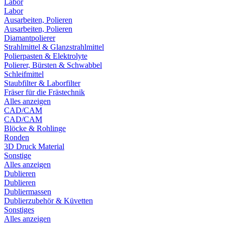
Labor
Labor
Ausarbeiten, Polieren
Ausarbeiten, Polieren
Diamantpolierer
Strahlmittel & Glanzstrahlmittel
Polierpasten & Elektrolyte
Polierer, Bürsten & Schwabbel
Schleifmittel
Staubfilter & Laborfilter
Fräser für die Frästechnik
Alles anzeigen
CAD/CAM
CAD/CAM
Blöcke & Rohlinge
Ronden
3D Druck Material
Sonstige
Alles anzeigen
Dublieren
Dublieren
Dubliermassen
Dublierzubehör & Küvetten
Sonstiges
Alles anzeigen