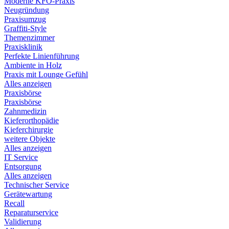
Moderne KFO-Praxis
Neugründung
Praxisumzug
Graffiti-Style
Themenzimmer
Praxisklinik
Perfekte Linienführung
Ambiente in Holz
Praxis mit Lounge Gefühl
Alles anzeigen
Praxisbörse
Praxisbörse
Zahnmedizin
Kieferorthopädie
Kieferchirurgie
weitere Objekte
Alles anzeigen
IT Service
Entsorgung
Alles anzeigen
Technischer Service
Gerätewartung
Recall
Reparaturservice
Validierung