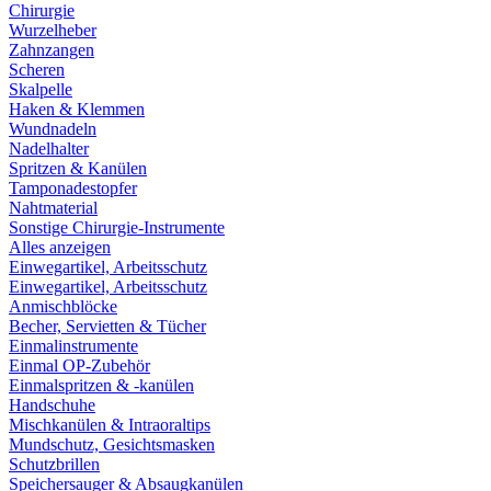
Chirurgie
Wurzelheber
Zahnzangen
Scheren
Skalpelle
Haken & Klemmen
Wundnadeln
Nadelhalter
Spritzen & Kanülen
Tamponadestopfer
Nahtmaterial
Sonstige Chirurgie-Instrumente
Alles anzeigen
Einwegartikel, Arbeitsschutz
Einwegartikel, Arbeitsschutz
Anmischblöcke
Becher, Servietten & Tücher
Einmalinstrumente
Einmal OP-Zubehör
Einmalspritzen & -kanülen
Handschuhe
Mischkanülen & Intraoraltips
Mundschutz, Gesichtsmasken
Schutzbrillen
Speichersauger & Absaugkanülen