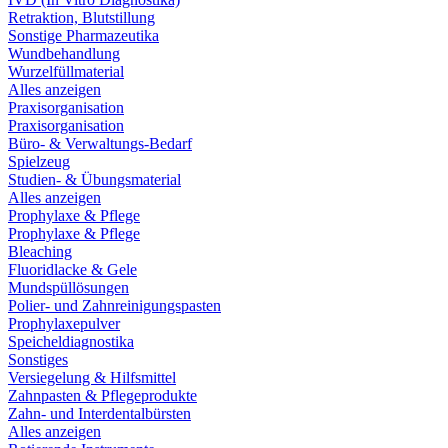
Retraktion, Blutstillung
Sonstige Pharmazeutika
Wundbehandlung
Wurzelfüllmaterial
Alles anzeigen
Praxisorganisation
Praxisorganisation
Büro- & Verwaltungs-Bedarf
Spielzeug
Studien- & Übungsmaterial
Alles anzeigen
Prophylaxe & Pflege
Prophylaxe & Pflege
Bleaching
Fluoridlacke & Gele
Mundspüllösungen
Polier- und Zahnreinigungspasten
Prophylaxepulver
Speicheldiagnostika
Sonstiges
Versiegelung & Hilfsmittel
Zahnpasten & Pflegeprodukte
Zahn- und Interdentalbürsten
Alles anzeigen