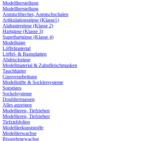
Modellherstellung
Modellherstellung
Anmischbecher, Anmischschalen
Artikulationsgipse (Klasse1)
Alabastergipse (Klasse 2)
Hartgipse (Klasse 3)
Superhartgipse (Klasse 4)
Modellsäge
Löffelmaterial
Löffel- & Basisplatten
Abdruckgipse
Modellmaterial & Zahnfleischmasken
Tauchhärter
Gipsverarbeitung
Modellstifte & Socklersysteme
Sonstiges
Sockelsysteme
Doubliermassen
Alles anzeigen
Modellieren, Tiefziehen
Modellieren, Tiefziehen
Tiefziehfolien
Modellierkunststoffe
Modellierwachse
Bissnehmewachse