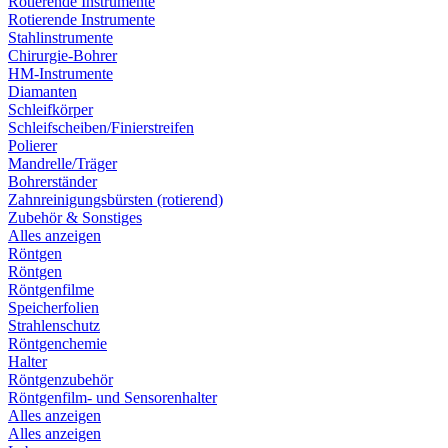
Rotierende Instrumente
Rotierende Instrumente
Stahlinstrumente
Chirurgie-Bohrer
HM-Instrumente
Diamanten
Schleifkörper
Schleifscheiben/Finierstreifen
Polierer
Mandrelle/Träger
Bohrerständer
Zahnreinigungsbürsten (rotierend)
Zubehör & Sonstiges
Alles anzeigen
Röntgen
Röntgen
Röntgenfilme
Speicherfolien
Strahlenschutz
Röntgenchemie
Halter
Röntgenzubehör
Röntgenfilm- und Sensorenhalter
Alles anzeigen
Alles anzeigen