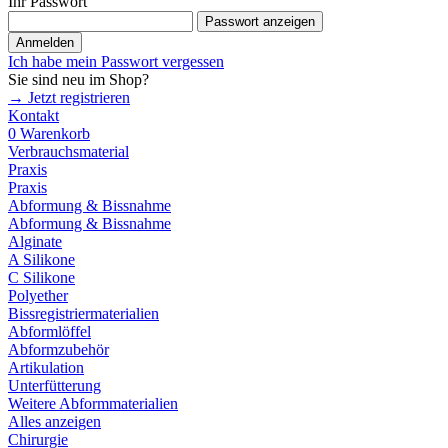
Ihr Passwort
Passwort anzeigen
Anmelden
Ich habe mein Passwort vergessen
Sie sind neu im Shop?
→ Jetzt registrieren
Kontakt
0
Warenkorb
Verbrauchsmaterial
Praxis
Praxis
Abformung & Bissnahme
Abformung & Bissnahme
Alginate
A Silikone
C Silikone
Polyether
Bissregistriermaterialien
Abformlöffel
Abformzubehör
Artikulation
Unterfütterung
Weitere Abformmaterialien
Alles anzeigen
Chirurgie