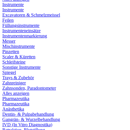
Instrumente
Instrumente
Excavatoren & Schmelzmeissel
Feilen
Füllungsinstrumente
Instrumenteneinsätze
Instrumentenmarkierung
Messer
Mischinstrumente
Pinzetten
Scaler & Küretten
Schleifsteine
Sonstige Instrumente
Spiegel
Trays & Zubehör
Zahnreiniger
Zahnsonden, Paradontometer
Alles anzeigen
Pharmazeutika
Pharmazeutika
Anästhetika
Dentin- & Pulpabehandlung
Gangrän- & Wurzelbehandlung
IVD (In Vitro Diagnostika)
Retraktion, Blutstillung