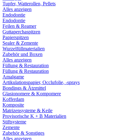
Tupfer, Watterollen, Pellets
Alles anzeigen
Endodontie
Endodontie
Feilen & Reamer
Guttaperchaspitzen
Papierspitzen
Sealer & Zemente
Wurzelfüllmaterialien
Zubehör und Boxen
Alles anzeigen
Füllung & Restauration
Füllung & Restauration
Amalgame
Artikulationspapier, Occlufolie, -sprays
Bondings & Ätzmittel
Glasionomere & Kompomere
Kofferdam
Komposite
Matrizensysteme & Keile
Provisorische K + B Materialien
Stiftsysteme
Zemente
Zubehör & Sonstiges
Alles anzeigen