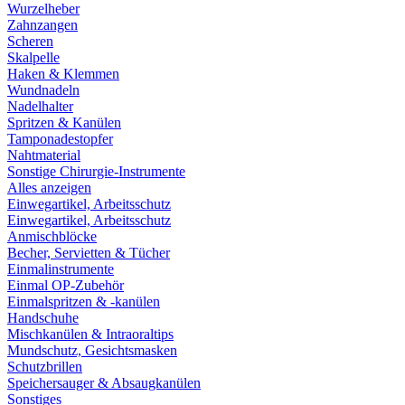
Wurzelheber
Zahnzangen
Scheren
Skalpelle
Haken & Klemmen
Wundnadeln
Nadelhalter
Spritzen & Kanülen
Tamponadestopfer
Nahtmaterial
Sonstige Chirurgie-Instrumente
Alles anzeigen
Einwegartikel, Arbeitsschutz
Einwegartikel, Arbeitsschutz
Anmischblöcke
Becher, Servietten & Tücher
Einmalinstrumente
Einmal OP-Zubehör
Einmalspritzen & -kanülen
Handschuhe
Mischkanülen & Intraoraltips
Mundschutz, Gesichtsmasken
Schutzbrillen
Speichersauger & Absaugkanülen
Sonstiges