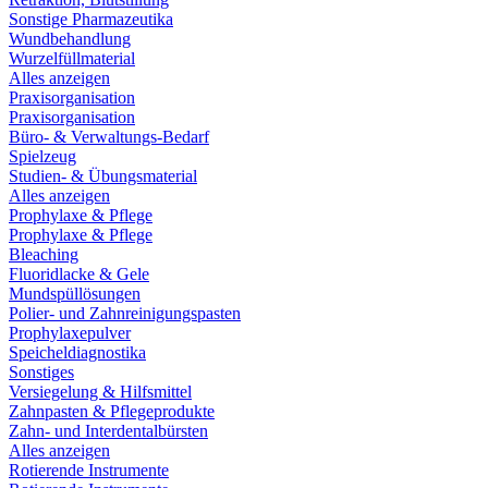
Sonstige Pharmazeutika
Wundbehandlung
Wurzelfüllmaterial
Alles anzeigen
Praxisorganisation
Praxisorganisation
Büro- & Verwaltungs-Bedarf
Spielzeug
Studien- & Übungsmaterial
Alles anzeigen
Prophylaxe & Pflege
Prophylaxe & Pflege
Bleaching
Fluoridlacke & Gele
Mundspüllösungen
Polier- und Zahnreinigungspasten
Prophylaxepulver
Speicheldiagnostika
Sonstiges
Versiegelung & Hilfsmittel
Zahnpasten & Pflegeprodukte
Zahn- und Interdentalbürsten
Alles anzeigen
Rotierende Instrumente