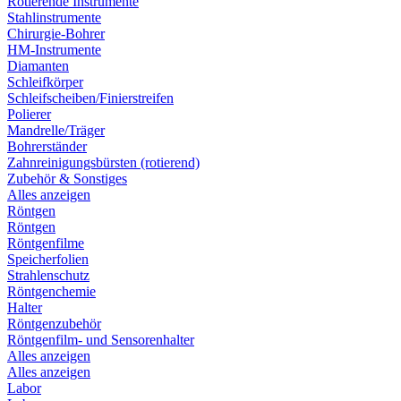
Rotierende Instrumente
Stahlinstrumente
Chirurgie-Bohrer
HM-Instrumente
Diamanten
Schleifkörper
Schleifscheiben/Finierstreifen
Polierer
Mandrelle/Träger
Bohrerständer
Zahnreinigungsbürsten (rotierend)
Zubehör & Sonstiges
Alles anzeigen
Röntgen
Röntgen
Röntgenfilme
Speicherfolien
Strahlenschutz
Röntgenchemie
Halter
Röntgenzubehör
Röntgenfilm- und Sensorenhalter
Alles anzeigen
Alles anzeigen
Labor