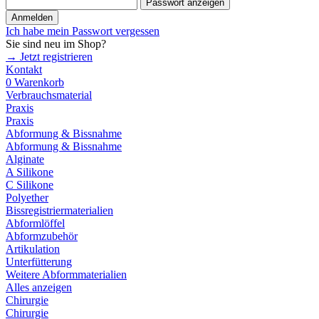
Passwort anzeigen
Anmelden
Ich habe mein Passwort vergessen
Sie sind neu im Shop?
→ Jetzt registrieren
Kontakt
0
Warenkorb
Verbrauchsmaterial
Praxis
Praxis
Abformung & Bissnahme
Abformung & Bissnahme
Alginate
A Silikone
C Silikone
Polyether
Bissregistriermaterialien
Abformlöffel
Abformzubehör
Artikulation
Unterfütterung
Weitere Abformmaterialien
Alles anzeigen
Chirurgie
Chirurgie